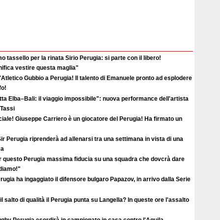
o tassello per la rinata Sirio Perugia: si parte con il libero!
ifica vestire questa maglia"
'Atletico Gubbio a Perugia! Il talento di Emanuele pronto ad esplodere
fo!
ta Elba–Bali: il viaggio impossibile": nuova performance dell'artista
 Tassi
ciale! Giuseppe Carriero è un giocatore del Perugia! Ha firmato un
ir Perugia riprenderà ad allenarsi tra una settimana in vista di una
ma
r questo Perugia massima fiducia su una squadra che dovcrà dare
ediamo!"
erugia ha ingaggiato il difensore bulgaro Papazov, in arrivo dalla Serie
il salto di qualità il Perugia punta su Langella? In queste ore l'assalto
ugby Perugia esordirà in campionato in casa contro l'Aquila