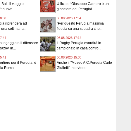
Bali: il viaggio
Ufficiale! Giuseppe Carriero è un
: nuova...
giocatore del Perugia!...
8:30
06.08.2026 17:54
gia riprenderà ad
"Per questo Perugia massima
a una settimana...
fiducia su una squadra che...
7:44
06.08.2026 17:14
a ingaggiato il difensore
Il Rugby Perugia esordirà in
azov, in...
campionato in casa contro...
5:41
06.08.2026 15:38
rtiere per il Perugia: è
Anche il "Museo A.C.Perugia Carlo
alla Roma
Giulietti" interviene...