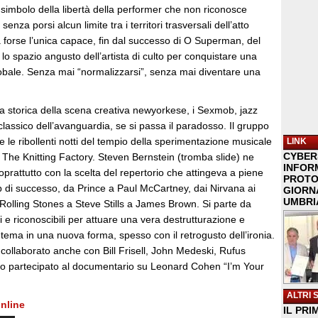
simbolo della libertà della performer che non riconosce
enza porsi alcun limite tra i territori trasversali dell’atto
a forse l’unica capace, fin dal successo di O Superman, del
 lo spazio angusto dell’artista di culto per conquistare una
lobale. Senza mai “normalizzarsi”, senza mai diventare una
gla storica della scena creativa newyorkese, i Sexmob, jazz
lassico dell’avanguardia, se si passa il paradosso. Il gruppo
le ribollenti notti del tempio della sperimentazione musicale
LINK
CYBER
 The Knitting Factory. Steven Bernstein (tromba slide) ne
INFOR
soprattutto con la scelta del repertorio che attingeva a piene
PROTO
 di successo, da Prince a Paul McCartney, dai Nirvana ai
GIORNA
UMBRIA
Rolling Stones a Steve Stills a James Brown. Si parte da
i e riconoscibili per attuare una vera destrutturazione e
tema in una nuova forma, spesso con il retrogusto dell’ironia.
llaborato anche con Bill Frisell, John Medeski, Rufus
o partecipato al documentario su Leonard Cohen “I’m Your
ALTRI 
nline
IL PRI