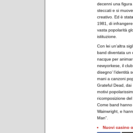
decenni una figura 
steccati e si muove s
creativo. Ed è stat
1981, di infrangere
vasta popolarità g
istituzione.
Con lei un’altra si
band diventata un c
nacque per animare 
newyorkese, il club
disegno’ l’identità 
mani a canzoni pop
Grateful Dead, dai 
motivi popolarissim
ricomposizione del 
Come band hanno co
Wainwright, e hann
Man”.
Nuovi casino o