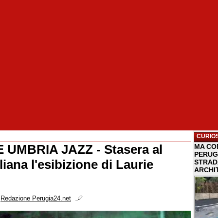
CURIOS
 UMBRIA JAZZ - Stasera al
MA COM
PERUG
iana l'esibizione di Laurie
STRAD
ARCHI
i
Redazione Perugia24.net