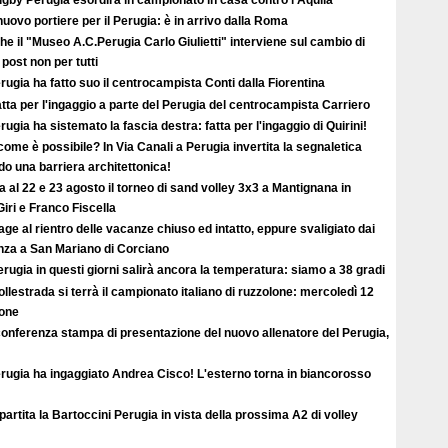
uovo portiere per il Perugia: è in arrivo dalla Roma
e il "Museo A.C.Perugia Carlo Giulietti" interviene sul cambio di
 post non per tutti
erugia ha fatto suo il centrocampista Conti dalla Fiorentina
atta per l'ingaggio a parte del Perugia del centrocampista Carriero
erugia ha sistemato la fascia destra: fatta per l'ingaggio di Quirini!
ome è possibile? In Via Canali a Perugia invertita la segnaletica
o una barriera architettonica!
ta al 22 e 23 agosto il torneo di sand volley 3x3 a Mantignana in
iri e Franco Fiscella
ge al rientro delle vacanze chiuso ed intatto, eppure svaligiato dai
enza a San Mariano di Corciano
rugia in questi giorni salirà ancora la temperatura: siamo a 38 gradi
llestrada si terrà il campionato italiano di ruzzolone: mercoledì 12
ione
conferenza stampa di presentazione del nuovo allenatore del Perugia,
erugia ha ingaggiato Andrea Cisco! L'esterno torna in biancorosso
ipartita la Bartoccini Perugia in vista della prossima A2 di volley