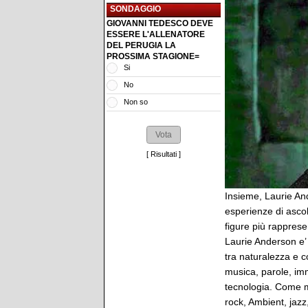
SONDAGGIO
GIOVANNI TEDESCO DEVE
ESSERE L'ALLENATORE
DEL PERUGIA LA
PROSSIMA STAGIONE=
Si
No
Non so
[
Risultati
]
Insieme, Laurie An
esperienze di ascolt
figure più rapprese
Laurie Anderson e’ 
tra naturalezza e 
musica, parole, imm
tecnologia. Come m
rock, Ambient, jaz