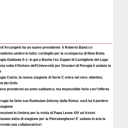
Sant'Arcangelo ha un nuovo presidente: è Roberto Baiocco
nalismo umbro in lutto: cordoglio per la scomparsa di Nino Botta
gia-Guidonia 0-1: in gol a Bastia l'ex Zuppel di Castiglione del Lago
ta volta il Rettore dell'Università per Stranieri di Perugia è andato in
e
gia Calcio, la nuova stagione di Serie C entra nel vivo: obiettivi,
i del Grifo
evo prendermi un anno sabbatico, ma impossibile farlo con l'offerta
erugia ha fatto suo Radoslaw Zelezny dalla Roma: sarà lui il portiere
 stagione
mozioni in Umbria per la visita di Papa Leone XIV ad Assisi
tunato inizio di stagione per la Pietralunghese! E' saltata in aria la
ferendo una collaboratrice!