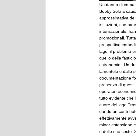
Un danno di immagin
Bobby Solo a causa
approssimativa dell
istituzioni, che han
internazionale, ha
promozionali. Tutta
prospettiva immedia
lago, il problema pi
quello della fastid
chironomidi. Un dr
lamentele e dalle se
documentazione foto
presenza di questi 
operatori economici
tutto evidente che l
cuore del lago Trasi
dando un contributo
effettivamente avve
minor estensione e
e delle sue coste. S