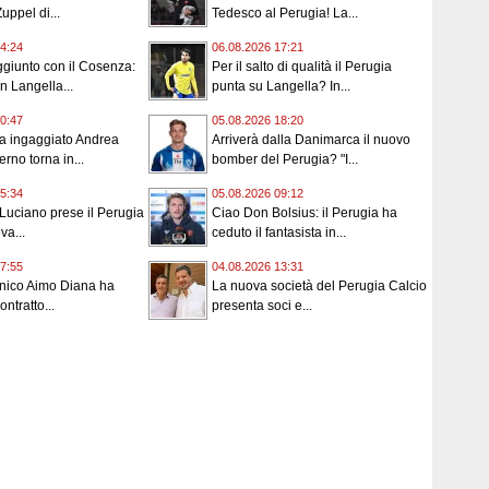
Zuppel di...
Tedesco al Perugia! La...
4:24
06.08.2026 17:21
giunto con il Cosenza:
Per il salto di qualità il Perugia
n Langella...
punta su Langella? In...
0:47
05.08.2026 18:20
ha ingaggiato Andrea
Arriverà dalla Danimarca il nuovo
erno torna in...
bomber del Perugia? "I...
5:34
05.08.2026 09:12
Luciano prese il Perugia
Ciao Don Bolsius: il Perugia ha
va...
ceduto il fantasista in...
7:55
04.08.2026 13:31
cnico Aimo Diana ha
La nuova società del Perugia Calcio
ontratto...
presenta soci e...