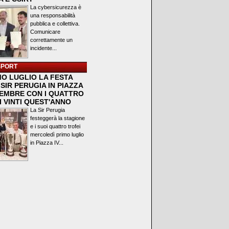
La cybersicurezza è
una responsabilità
pubblica e collettiva.
Comunicare
correttamente un
incidente...
SPORT
MO LUGLIO LA FESTA
SIR PERUGIA IN PIAZZA
VEMBRE CON I QUATTRO
I VINTI QUEST'ANNO
La Sir Perugia
festeggerà la stagione
e i suoi quattro trofei
mercoledì primo luglio
in Piazza IV...