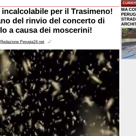
CURIOS
incalcolabile per il Trasimeno!
MA COM
PERUG
ano del rinvio del concerto di
STRAD
ARCHI
o a causa dei moscerini!
i
Redazione Perugia24.net