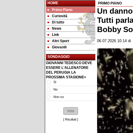
HOME
PRIMO PIANO
Un danno 
Primo Piano
Curiosità
Tutti parl
Di tutto
Bobby Sol
News
Link
Altri Sport
06.07.2026 10:14
d
Giovanili
SONDAGGIO
GIOVANNI TEDESCO DEVE
ESSERE L'ALLENATORE
DEL PERUGIA LA
PROSSIMA STAGIONE=
Si
No
Non so
[
Risultati
]