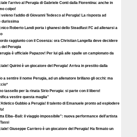
ciale l'arrivo al Perugia di Gabriele Conti dalla Fiorentina: anche in
imo colpo!
l veleno l'addio di Giovanni Tedesco al Perugia! La risposta ad
è durissima
ecnico Roberto Landi porta i ghanesi dello Steadfast FC ad allenarsi a
to
ordo raggiunto con il Cosenza: ora Christian Langella deve decidere
a del Perugia
erugia è ufficiale Papazov! Per lui già alle spalle un campionato da
ciale! Quirini è un giocatore del Perugia! Arriva in prestito dalla
o a sentire il nome Perugia, ad un allenatore brillano gli occhi: ma
ccio“
o tassello per la rinata Sirio Perugia: si parte con il libero!
ifica vestire questa maglia"
'Atletico Gubbio a Perugia! Il talento di Emanuele pronto ad esplodere
fo!
ta Elba–Bali: il viaggio impossibile": nuova performance dell'artista
 Tassi
ciale! Giuseppe Carriero è un giocatore del Perugia! Ha firmato un