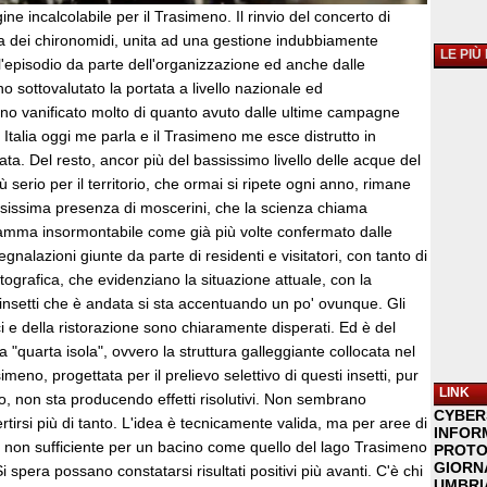
e incalcolabile per il Trasimeno. Il rinvio del concerto di
 dei chironomidi, unita ad una gestione indubbiamente
LE PIÙ
'episodio da parte dell'organizzazione ed anche dalle
no sottovalutato la portata a livello nazionale ed
nno vanificato molto di quanto avuto dalle ultime campagne
 Italia oggi me parla e il Trasimeno me esce distrutto in
ta. Del resto, ancor più del bassissimo livello delle acque del
ù serio per il territorio, che ormai si ripete ogni anno, rimane
iosissima presenza di moscerini, che la scienza chiama
amma insormontabile come già più volte confermato dalle
gnalazioni giunte da parte di residenti e visitatori, con tanto di
grafica, che evidenziano la situazione attuale, con la
insetti che è andata si sta accentuando un po' ovunque. Gli
 e della ristorazione sono chiaramente disperati. Ed è del
a "quarta isola", ovvero la struttura galleggiante collocata nel
meno, progettata per il prelievo selettivo di questi insetti, pur
LINK
, non sta producendo effetti risolutivi. Non sembrano
CYBER
rtirsi più di tanto. L'idea è tecnicamente valida, ma per aree di
INFOR
 non sufficiente per un bacino come quello del lago Trasimeno
PROTO
GIORNA
i spera possano constatarsi risultati positivi più avanti. C'è chi
UMBRIA