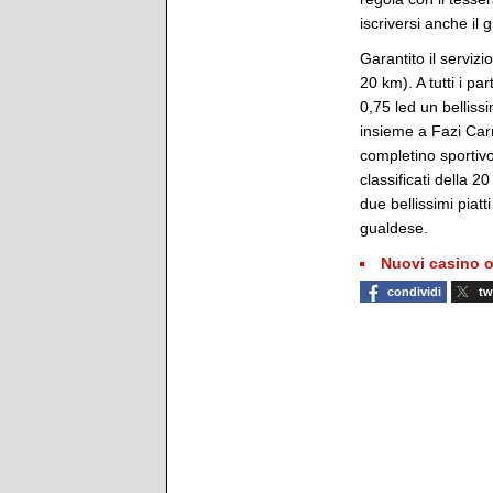
iscriversi anche il 
Garantito il servizi
20 km). A tutti i pa
0,75 led un belliss
insieme a Fazi Carn
completino sportivo 
classificati della 
due bellissimi piatt
gualdese.
Nuovi casino o
condividi
tw