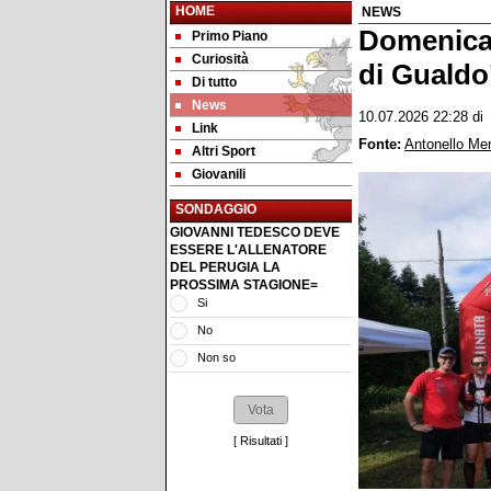
HOME
NEWS
Domenica 1
Primo Piano
Curiosità
di Gualdo
Di tutto
News
10.07.2026 22:28
d
Link
Fonte:
Antonello Me
Altri Sport
Giovanili
SONDAGGIO
GIOVANNI TEDESCO DEVE
ESSERE L'ALLENATORE
DEL PERUGIA LA
PROSSIMA STAGIONE=
Si
No
Non so
[
Risultati
]