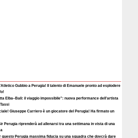
'Atletico Gubbio a Perugia! Il talento di Emanuele pronto ad esplodere
fo!
ta Elba–Bali: il viaggio impossibile": nuova performance dell'artista
 Tassi
ciale! Giuseppe Carriero è un giocatore del Perugia! Ha firmato un
ir Perugia riprenderà ad allenarsi tra una settimana in vista di una
ma
r questo Perugia massima fiducia su una squadra che dovcrà dare