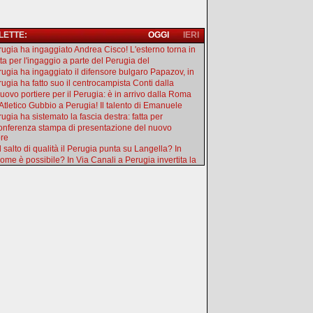
 LETTE:
OGGI
IERI
erugia ha ingaggiato Andrea Cisco! L'esterno torna in
tta per l'ingaggio a parte del Perugia del
erugia ha ingaggiato il difensore bulgaro Papazov, in
rugia ha fatto suo il centrocampista Conti dalla
uovo portiere per il Perugia: è in arrivo dalla Roma
'Atletico Gubbio a Perugia! Il talento di Emanuele
rugia ha sistemato la fascia destra: fatta per
onferenza stampa di presentazione del nuovo
ore
l salto di qualità il Perugia punta su Langella? In
ome è possibile? In Via Canali a Perugia invertita la