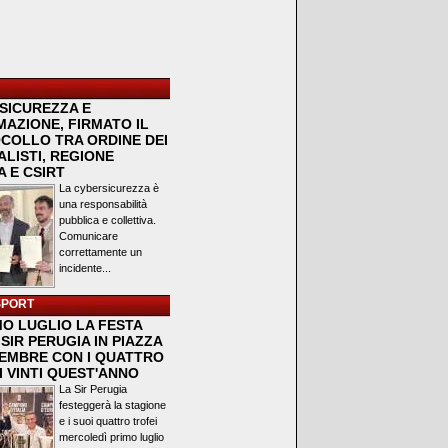
SICUREZZA E
MAZIONE, FIRMATO IL
COLLO TRA ORDINE DEI
LISTI, REGIONE
 E CSIRT
La cybersicurezza è
una responsabilità
pubblica e collettiva.
Comunicare
correttamente un
incidente...
SPORT
MO LUGLIO LA FESTA
SIR PERUGIA IN PIAZZA
VEMBRE CON I QUATTRO
I VINTI QUEST'ANNO
La Sir Perugia
festeggerà la stagione
e i suoi quattro trofei
mercoledì primo luglio