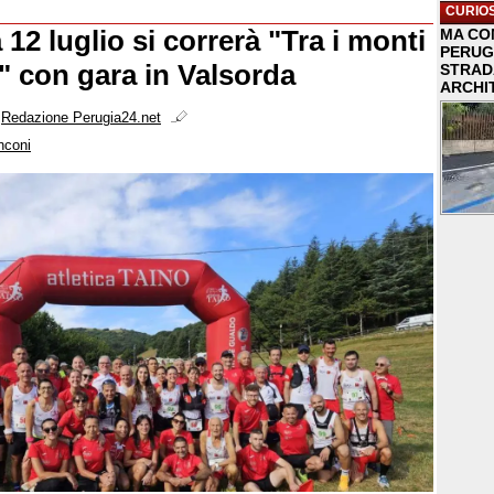
CURIOS
2 luglio si correrà "Tra i monti
MA COM
PERUG
" con gara in Valsorda
STRAD
ARCHI
i
Redazione Perugia24.net
nconi