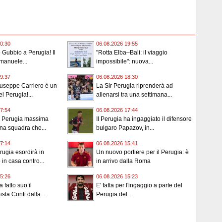
0:30
06.08.2026 19:55
o Gubbio a Perugia! Il
"Rotta Elba–Bali: il viaggio
Emanuele...
impossibile": nuova...
9:37
06.08.2026 18:30
Giuseppe Carriero è un
La Sir Perugia riprenderà ad
l Perugia!...
allenarsi tra una settimana...
7:54
06.08.2026 17:44
o Perugia massima
Il Perugia ha ingaggiato il difensore
una squadra che...
bulgaro Papazov, in...
7:14
06.08.2026 15:41
rugia esordirà in
Un nuovo portiere per il Perugia: è
in casa contro...
in arrivo dalla Roma
5:26
06.08.2026 15:23
a fatto suo il
E' fatta per l'ingaggio a parte del
sta Conti dalla...
Perugia del...