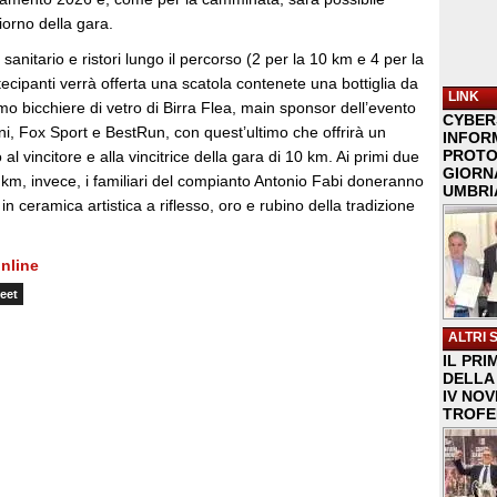
giorno della gara.
o sanitario e ristori lungo il percorso (2 per la 10 km e 4 per la
rtecipanti verrà offerta una scatola contenete una bottiglia da
LINK
imo bicchiere di vetro di Birra Flea, main sponsor dell’evento
CYBER
i, Fox Sport e BestRun, con quest’ultimo che offrirà un
INFOR
PROTO
al vincitore e alla vincitrice della gara di 10 km. Ai primi due
GIORNA
20 km, invece, i familiari del compianto Antonio Fabi doneranno
UMBRIA
i in ceramica artistica a riflesso, oro e rubino della tradizione
nline
eet
ALTRI 
IL PRI
DELLA 
IV NO
TROFE