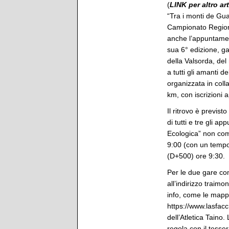
(
LINK per altro ar
“Tra i monti de Gua
Campionato Regiona
anche l’appuntament
sua 6° edizione, gar
della Valsorda, de
a tutti gli amanti
organizzata in coll
km, con iscrizioni
Il ritrovo è previs
di tutti e tre gli 
Ecologica” non com
9:00 (con un tempo
(D+500) ore 9:30.
Per le due gare com
all’indirizzo traim
info, come le mappe
https://www.lasfacc
dell’Atletica Taino.
regola con il tess