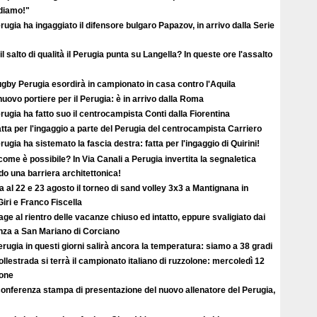
ediamo!"
erugia ha ingaggiato il difensore bulgaro Papazov, in arrivo dalla Serie
il salto di qualità il Perugia punta su Langella? In queste ore l'assalto
ugby Perugia esordirà in campionato in casa contro l'Aquila
uovo portiere per il Perugia: è in arrivo dalla Roma
erugia ha fatto suo il centrocampista Conti dalla Fiorentina
atta per l'ingaggio a parte del Perugia del centrocampista Carriero
erugia ha sistemato la fascia destra: fatta per l'ingaggio di Quirini!
ome è possibile? In Via Canali a Perugia invertita la segnaletica
o una barriera architettonica!
ta al 22 e 23 agosto il torneo di sand volley 3x3 a Mantignana in
iri e Franco Fiscella
ge al rientro delle vacanze chiuso ed intatto, eppure svaligiato dai
enza a San Mariano di Corciano
rugia in questi giorni salirà ancora la temperatura: siamo a 38 gradi
llestrada si terrà il campionato italiano di ruzzolone: mercoledì 12
ione
conferenza stampa di presentazione del nuovo allenatore del Perugia,