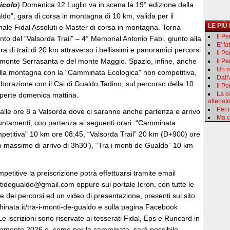
ticolo
) Domenica 12 Luglio va in scena la 19° edizione della
ldo”, gara di corsa in montagna di 10 km, valida per il
LE PIÙ
le Fidal Assoluti e Master di corsa in montagna. Torna
Il P
o del "Valsorda Trail" – 4° Memorial Antonio Fabi, giunto alla
E' fa
a di trail di 20 km attraverso i bellissimi e panoramici percorsi
Il P
l monte Serrasanta e del monte Maggio. Spazio, infine, anche
Il Pe
Un n
 della montagna con la “Camminata Ecologica” non competitiva,
Dall
aborazione con il Cai di Gualdo Tadino, sul percorso della 10
Il Pe
La c
 aperte domenica mattina.
allenat
Per i
to alle ore 8 a Valsorda dove ci saranno anche partenza e arrivo
Ma c
appuntamenti, con partenza ai seguenti orari: “Camminata
petitiva" 10 km ore 08:45, “Valsorda Trail” 20 km (D+900) ore
 massimo di arrivo di 3h30’), “Tra i monti de Gualdo” 10 km
petitive la preiscrizione potrà effettuarsi tramite email
ontidegualdo@gmail.com oppure sul portale Icron, con tutte le
 dei percorsi ed un video di presentazione, presenti sul sito
hinata.it/tra-i-monti-de-gualdo e sulla pagina Facebook
 Le iscrizioni sono riservate ai tesserati Fidal, Eps e Runcard in
eramento 2026 e, come per la camminata, sarà possibile