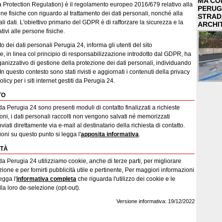
MA COM
 Protection Regulation) è il regolamento europeo 2016/679 relativo alla
PERUG
ne fisiche con riguardo al trattamento dei dati personali, nonché alla
STRAD
tali dati. L'obiettivo primario del GDPR è di rafforzare la sicurezza e la
ARCHI
tivi alle persone fisiche.
nto dei dati personali Perugia 24, informa gli utenti del sito
 in linea col principio di responsabilizzazione introdotto dal GDPR, ha
anizzativo di gestione della protezione dei dati personali, individuando
In questo contesto sono stati rivisti e aggiornati i contenuti della privacy
licy per i siti internet gestiti da Perugia 24.
TO
i da Perugia 24 sono presenti moduli di contatto finalizzati a richieste
ioni, i dati personali raccolti non vengono salvati né memorizzati
iati direttamente via e-mail al destinatario della richiesta di contatto.
oni su questo punto si legga l'
apposita informativa
.
ITÀ
ti da Perugia 24 utilizziamo cookie, anche di terze parti, per migliorare
ione e per fornirti pubblicità utile e pertinente, Per maggiori informazioni
egga l'
informativa completa
che riguarda l'utilizzo dei cookie e le
lla loro de-selezione (opt-out).
Versione informativa: 19/12/2022