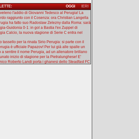
 LETTE:
OGGI
IERI
l veleno l'addio di Giovanni Tedesco al Perugia! La
rdo raggiunto con il Cosenza: ora Christian Langella
erugia ha fatto suo Radoslaw Zelezny dalla Roma: sarà
gia-Guidonia 0-1: in gol a Bastia l'ex Zuppel di
gia Calcio, la nuova stagione di Serie C entra nel
 tassello per la rinata Sirio Perugia: si parte con il
rugia è ufficiale Papazov! Per lui già alle spalle un
o a sentire il nome Perugia, ad un allenatore brillano
tunato inizio di stagione per la Pietralunghese! E'
ecnico Roberto Landi porta i ghanesi dello Steadfast FC