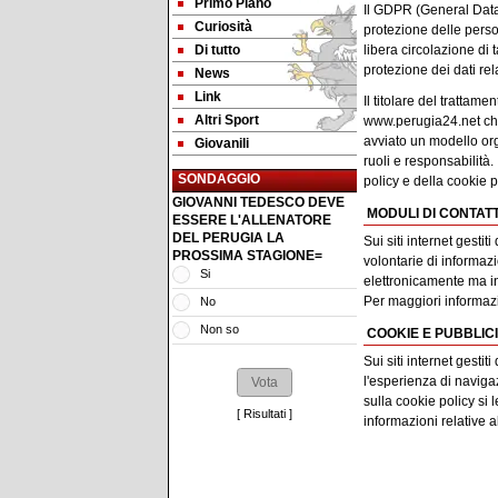
Primo Piano
Il GDPR (General Data
Curiosità
protezione delle perso
Di tutto
libera circolazione di 
protezione dei dati rela
News
Link
Il titolare del trattame
Altri Sport
www.perugia24.net che,
avviato un modello org
Giovanili
ruoli e responsabilità. 
SONDAGGIO
policy e della cookie po
GIOVANNI TEDESCO DEVE
MODULI DI CONTAT
ESSERE L'ALLENATORE
DEL PERUGIA LA
Sui siti internet gestit
PROSSIMA STAGIONE=
volontarie di informaz
Si
elettronicamente ma inv
Per maggiori informazi
No
Non so
COOKIE E PUBBLIC
Sui siti internet gesti
l'esperienza di navigaz
sulla cookie policy si l
[
Risultati
]
informazioni relative a