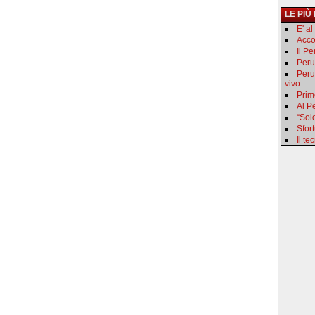
LE PIÙ
E' a
Acco
Il P
Peru
Peru
vivo:
Primo
Al Pe
“Sol
Sfor
Il t