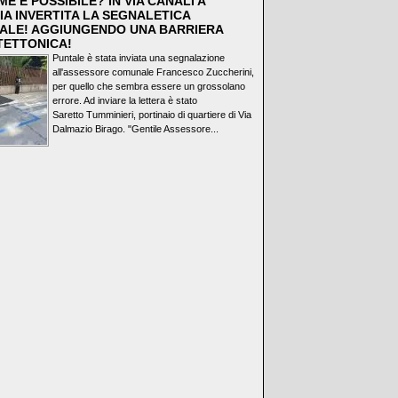
E È POSSIBILE? IN VIA CANALI A
IA INVERTITA LA SEGNALETICA
ALE! AGGIUNGENDO UNA BARRIERA
TETTONICA!
Puntale è stata inviata una segnalazione
all'assessore comunale Francesco Zuccherini,
per quello che sembra essere un grossolano
errore. Ad inviare la lettera è stato
Saretto Tumminieri, portinaio di quartiere di Via
Dalmazio Birago. "Gentile Assessore...