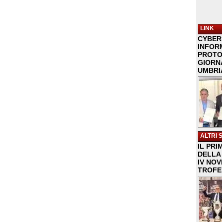
LINK
CYBER
INFOR
PROTO
GIORNA
UMBRIA
ALTRI 
IL PRI
DELLA 
IV NO
TROFE