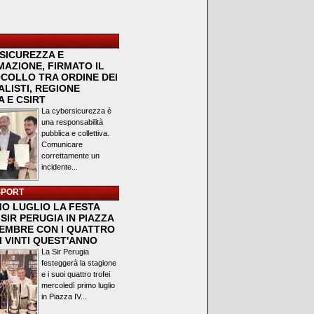
SICUREZZA E
MAZIONE, FIRMATO IL
COLLO TRA ORDINE DEI
LISTI, REGIONE
 E CSIRT
La cybersicurezza è
una responsabilità
pubblica e collettiva.
Comunicare
correttamente un
incidente...
SPORT
MO LUGLIO LA FESTA
SIR PERUGIA IN PIAZZA
VEMBRE CON I QUATTRO
I VINTI QUEST'ANNO
La Sir Perugia
festeggerà la stagione
e i suoi quattro trofei
mercoledì primo luglio
in Piazza IV...