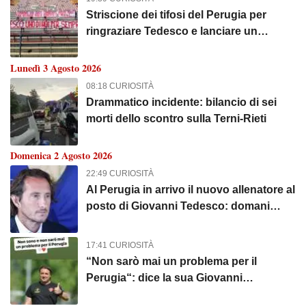
Striscione dei tifosi del Perugia per
ringraziare Tedesco e lanciare un
messaggio alla nuova società
Lunedì 3 Agosto 2026
08:18 CURIOSITÀ
Drammatico incidente: bilancio di sei
morti dello scontro sulla Terni-Rieti
Domenica 2 Agosto 2026
22:49 CURIOSITÀ
Al Perugia in arrivo il nuovo allenatore al
posto di Giovanni Tedesco: domani
l'ufficializzazione di Diana
17:41 CURIOSITÀ
“Non sarò mai un problema per il
Perugia“: dice la sua Giovanni
Tedesco... "Fai quello che sei, fallo con