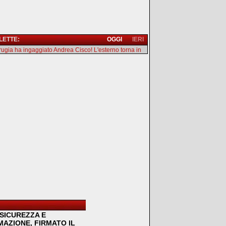
 LETTE:
OGGI
IERI
erugia ha ingaggiato Andrea Cisco! L'esterno torna in
SICUREZZA E
MAZIONE, FIRMATO IL