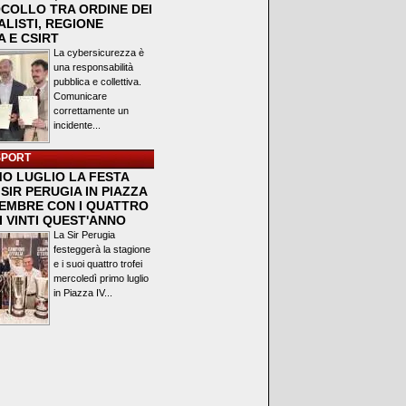
COLLO TRA ORDINE DEI
LISTI, REGIONE
 E CSIRT
La cybersicurezza è
una responsabilità
pubblica e collettiva.
Comunicare
correttamente un
incidente...
SPORT
MO LUGLIO LA FESTA
SIR PERUGIA IN PIAZZA
VEMBRE CON I QUATTRO
I VINTI QUEST'ANNO
La Sir Perugia
festeggerà la stagione
e i suoi quattro trofei
mercoledì primo luglio
in Piazza IV...