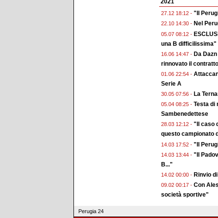
2021
"Il Perug
27.12 18:12 -
Nel Perug
22.10 14:30 -
ESCLUSIV
05.07 08:12 -
una B difficilissima"
Da Dazn 
16.06 14:47 -
rinnovato il contratt
Attaccan
01.06 22:54 -
Serie A
La Ternan
30.05 07:56 -
Testa di 
05.04 08:25 -
Sambenedettese
"Il caso
28.03 12:12 -
questo campionato d
"Il Peru
14.03 17:52 -
"Il Pado
14.03 13:44 -
B..."
Rinvio di
14.02 00:00 -
Con Ales
09.02 00:17 -
società sportive"
Perugia 24