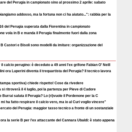
 gare del Perugia in campionato sino al prossimo 2 aprile: sabato
iangiamo addosso, ma la fortuna non ci ha aiutato...": rabbia per la
16 del Perugia superata dalla Fiorentina in campionato
one vola in B e manda il Perugia finalmente fuori dalla zona
 B Castori e Bisoli sono modelli da imitare: organizzazione del
 il calcio perugino: è deceduto a 49 anni l'ex grifone Fabian O' Neill
ni ora Luperini diventa il trequartista del Perugia? Il tecnico lavora
stampa sportiva) chiede rispetto! Cose da rivedere
a si ritroverà il 4 luglio, poi la partenza per Pieve di Cadore
 Burrai saluta il Perugia? Lo (ri)vuole il Pordenone per la C
mi ha fatto respirare il calcio vero, ma io al Curi voglio vincere"
ercato del Perugia: maggior tasso tecnico a fronte di un sostanziale
ora la serie B per l'ex attaccante del Cannara Ubaldi: è stato appena