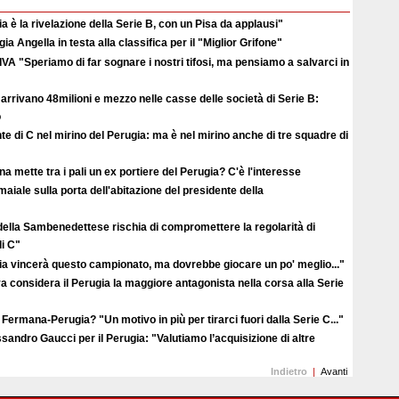
ia è la rivelazione della Serie B, con un Pisa da applausi"
ia Angella in testa alla classifica per il "Miglior Grifone"
A "Speriamo di far sognare i nostri tifosi, ma pensiamo a salvarci in
arrivano 48milioni e mezzo nelle casse delle società di Serie B:
o
te di C nel mirino del Perugia: ma è nel mirino anche di tre squadre di
a mette tra i pali un ex portiere del Perugia? C'è l'interesse
maiale sulla porta dell'abitazione del presidente della
 della Sambenedettese rischia di compromettere la regolarità di
i C"
gia vincerà questo campionato, ma dovrebbe giocare un po' meglio..."
va considera il Perugia la maggiore antagonista nella corsa alla Serie
 Fermana-Perugia? "Un motivo in più per tirarci fuori dalla Serie C..."
sandro Gaucci per il Perugia: "Valutiamo l’acquisizione di altre
Indietro
|
Avanti