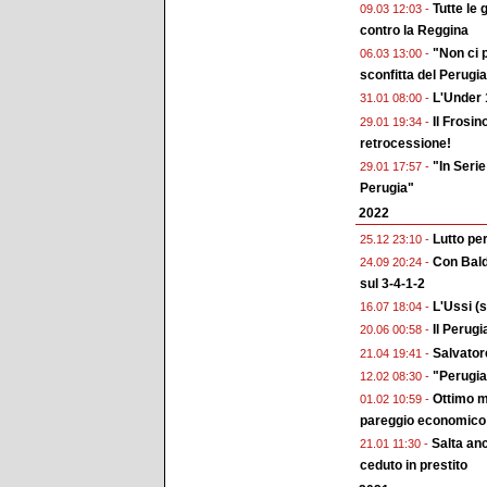
Tutte le
09.03 12:03 -
contro la Reggina
"Non ci p
06.03 13:00 -
sconfitta del Perugia
L'Under 
31.01 08:00 -
Il Frosin
29.01 19:34 -
retrocessione!
"In Serie
29.01 17:57 -
Perugia"
2022
Lutto per
25.12 23:10 -
Con Baldi
24.09 20:24 -
sul 3-4-1-2
L'Ussi (
16.07 18:04 -
Il Perugi
20.06 00:58 -
Salvatore
21.04 19:41 -
"Perugia 
12.02 08:30 -
Ottimo m
01.02 10:59 -
pareggio economico
Salta anc
21.01 11:30 -
ceduto in prestito