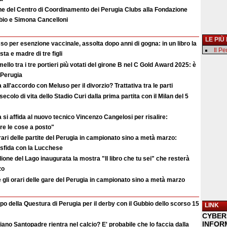
e del Centro di Coordinamento dei Perugia Clubs alla Fondazione
abio e Simona Cancelloni
LE PIÙ
o per esenzione vaccinale, assolta dopo anni di gogna: in un libro la
Il P
ista e madre di tre figli
llo tra i tre portieri più votati del girone B nel C Gold Award 2025: è
 Perugia
a all'accordo con Meluso per il divorzio? Trattativa tra le parti
secolo di vita dello Stadio Curi dalla prima partita con il Milan del 5
a si affida al nuovo tecnico Vincenzo Cangelosi per risalire:
re le cose a posto"
rari delle partite del Perugia in campionato sino a metà marzo:
a sfida con la Lucchese
ione del Lago inaugurata la mostra "Il libro che tu sei" che resterà
zo
e gli orari delle gare del Perugia in campionato sino a metà marzo
po della Questura di Perugia per il derby con il Gubbio dello scorso 15
LINK
CYBER
INFOR
ano Santopadre rientra nel calcio? E' probabile che lo faccia dalla