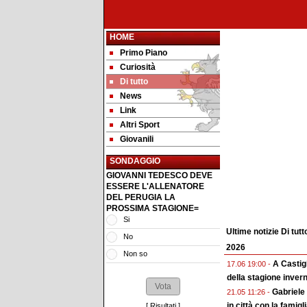
HOME
Primo Piano
Curiosità
Di tutto
News
Link
Altri Sport
Giovanili
SONDAGGIO
GIOVANNI TEDESCO DEVE
ESSERE L'ALLENATORE
DEL PERUGIA LA
PROSSIMA STAGIONE=
Si
Ultime notizie Di tutt
No
2026
Non so
A Castigl
17.06 19:00 -
della stagione inver
Gabriele 
21.05 11:26 -
in città con la famigl
[
Risultati
]