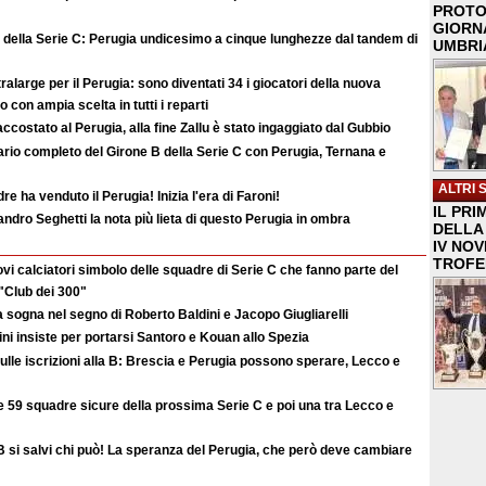
PROTO
GIORNA
 della Serie C: Perugia undicesimo a cinque lunghezze dal tandem di
UMBRIA
alarge per il Perugia: sono diventati 34 i giocatori della nuova
con ampia scelta in tutti i reparti
ccostato al Perugia, alla fine Zallu è stato ingaggiato dal Gubbio
dario completo del Girone B della Serie C con Perugia, Ternana e
ALTRI 
e ha venduto il Perugia! Inizia l'era di Faroni!
IL PRI
andro Seghetti la nota più lieta di questo Perugia in ombra
DELLA 
IV NO
TROFE
vi calciatori simbolo delle squadre di Serie C che fanno parte del
 "Club dei 300"
a sogna nel segno di Roberto Baldini e Jacopo Giugliarelli
ini insiste per portarsi Santoro e Kouan allo Spezia
sulle iscrizioni alla B: Brescia e Perugia possono sperare, Lecco e
e 59 squadre sicure della prossima Serie C e poi una tra Lecco e
 B si salvi chi può! La speranza del Perugia, che però deve cambiare