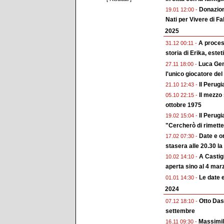
Donazion
19.01 12:00 -
Nati per Vivere di F
2025
A process
31.12 00:11 -
storia di Erika, estet
Luca Geme
27.11 18:00 -
l'unico giocatore del
Il Perugi
21.10 12:43 -
Il mezzo 
05.10 22:15 -
ottobre 1975
Il Perugi
19.02 15:04 -
"Cercherò di rimette
Date e o
17.02 07:30 -
stasera alle 20.30 l
A Castigl
10.02 14:10 -
aperta sino al 4 mar
Le date 
01.01 14:30 -
2024
Otto Das
07.12 18:10 -
settembre
Massimili
16.11 09:30 -