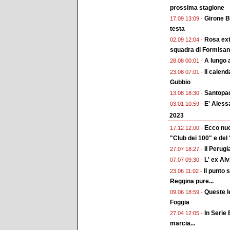
prossima stagione
Girone B
17.09 13:09 -
testa
Rosa extr
02.09 12:04 -
squadra di Formisano 
A lungo a
28.08 00:01 -
Il calen
23.08 07:01 -
Gubbio
Santopadr
13.08 18:30 -
E' Aless
03.01 10:59 -
2023
Ecco nuo
17.12 12:00 -
"Club dei 100" e del
Il Perugi
27.07 18:27 -
L' ex Alv
07.07 09:30 -
Il punto 
23.06 11:02 -
Reggina pure...
Queste l
09.06 18:59 -
Foggia
In Serie
27.04 12:05 -
marcia...