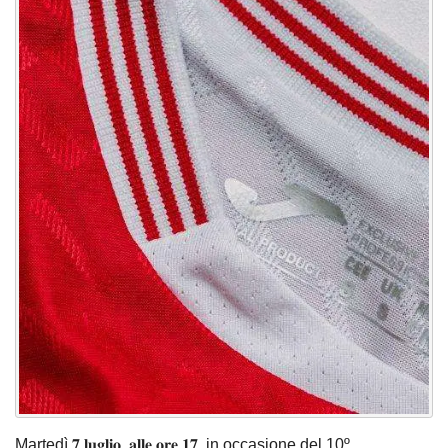
Martedì 𝟕 𝐥𝐮𝐠𝐥𝐢𝐨, 𝐚𝐥𝐥𝐞 𝐨𝐫𝐞 𝟏𝟕, in occasione del 10º