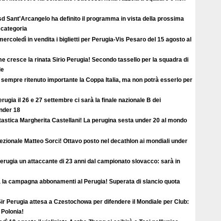
d Sant'Arcangelo ha definito il programma in vista della prossima
 categoria
ercoledì in vendita i biglietti per Perugia-Vis Pesaro del 15 agosto al
 cresce la rinata Sirio Perugia! Secondo tassello per la squadra di
le
sempre ritenuto importante la Coppa Italia, ma non potrà esserlo per
rugia il 26 e 27 settembre ci sarà la finale nazionale B dei
under 18
tastica Margherita Castellani! La perugina sesta under 20 al mondo
ezionale Matteo Sorci! Ottavo posto nel decathlon ai mondiali under
erugia un attaccante di 23 anni dal campionato slovacco: sarà in
a la campagna abbonamenti al Perugia! Superata di slancio quota
ir Perugia attesa a Czestochowa per difendere il Mondiale per Club:
 Polonia!