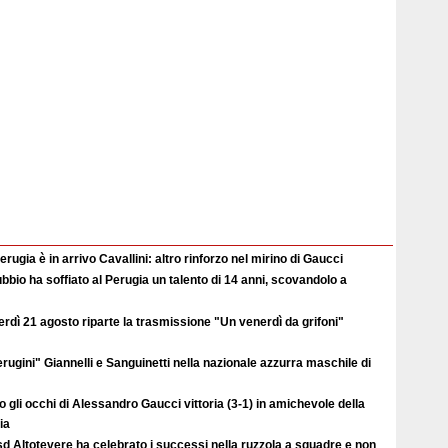
erugia è in arrivo Cavallini: altro rinforzo nel mirino di Gaucci
ubbio ha soffiato al Perugia un talento di 14 anni, scovandolo a
rdì 21 agosto riparte la trasmissione "Un venerdì da grifoni"
erugini" Giannelli e Sanguinetti nella nazionale azzurra maschile di
o gli occhi di Alessandro Gaucci vittoria (3-1) in amichevole della
ia
d Altotevere ha celebrato i successi nella ruzzola a squadre e non