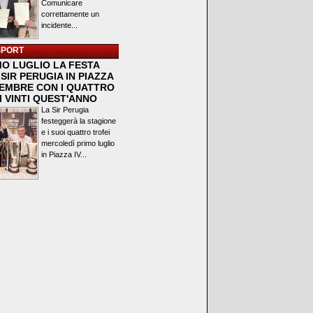
Comunicare
correttamente un
incidente...
SPORT
MO LUGLIO LA FESTA
SIR PERUGIA IN PIAZZA
VEMBRE CON I QUATTRO
I VINTI QUEST'ANNO
La Sir Perugia
festeggerà la stagione
e i suoi quattro trofei
mercoledì primo luglio
in Piazza IV...