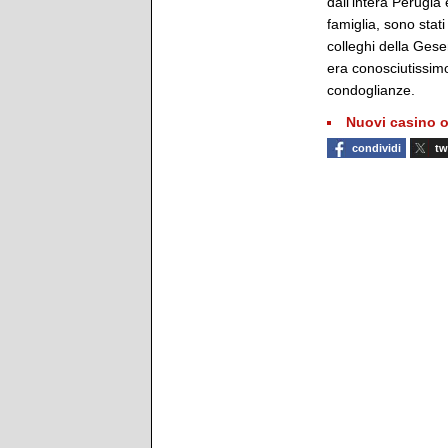
dall'intera Perugia 
famiglia, sono stat
colleghi della Gesen
era conosciutissimo
condoglianze.
Nuovi casino o
condividi
tw