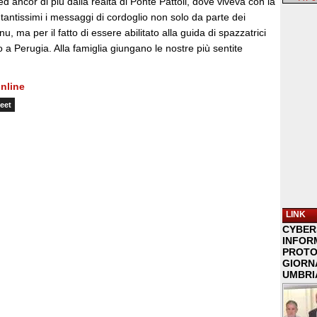
ed ancor di più dalla realtà di Ponte Pattoli, dove viveva con la
i tantissimi i messaggi di cordoglio non solo da parte dei
u, ma per il fatto di essere abilitato alla guida di spazzatrici
 a Perugia. Alla famiglia giungano le nostre più sentite
nline
eet
LINK
CYBER
INFOR
PROTO
GIORNA
UMBRIA