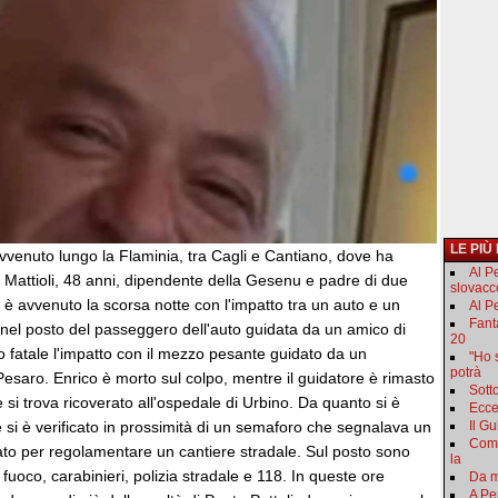
LE PIÙ
vvenuto lungo la Flaminia, tra Cagli e Cantiano, dove ha
Al P
o Mattioli, 48 anni, dipendente della Gesenu e padre di due
slovacc
e è avvenuto la scorsa notte con l'impatto tra un auto e un
Al Pe
Fant
 nel posto del passeggero dell'auto guidata da un amico di
20
to fatale l'impatto con il mezzo pesante guidato da un
"Ho 
potrà
esaro. Enrico è morto sul colpo, mentre il guidatore è rimasto
Sotto
 si trova ricoverato all'ospedale di Urbino. Da quanto si è
Ecce
e si è verificato in prossimità di un semaforo che segnalava un
Il Gu
Come
ato per regolamentare un cantiere stradale. Sul posto sono
la
el fuoco, carabinieri, polizia stradale e 118. In queste ore
Da m
A Pe