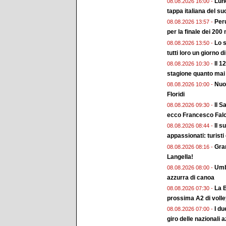
Lune
08.08.2026 16:00 -
tappa italiana del su
Peru
08.08.2026 13:57 -
per la finale dei 200 
Lo s
08.08.2026 13:50 -
tutti loro un giorno d
Il 1
08.08.2026 10:30 -
stagione quanto mai
Nuo
08.08.2026 10:00 -
Floridi
Il S
08.08.2026 09:30 -
ecco Francesco Falc
Il s
08.08.2026 08:44 -
appassionati: turisti
Gran
08.08.2026 08:16 -
Langella!
Umbr
08.08.2026 08:00 -
azzurra di canoa
La B
08.08.2026 07:30 -
prossima A2 di voll
I du
08.08.2026 07:00 -
giro delle nazionali a