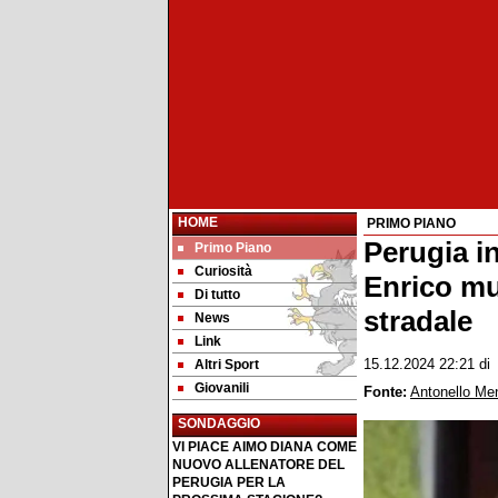
HOME
PRIMO PIANO
Perugia in
Primo Piano
Curiosità
Enrico mu
Di tutto
stradale
News
Link
Altri Sport
15.12.2024 22:21
d
Giovanili
Fonte:
Antonello Me
SONDAGGIO
VI PIACE AIMO DIANA COME
NUOVO ALLENATORE DEL
PERUGIA PER LA