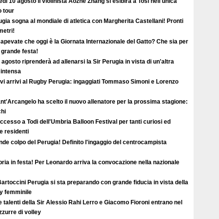
dì 10 agosto il violinista Aozhe Zhang si esibirà a Tosi nell'unica
o tour
gia sogna al mondiale di atletica con Margherita Castellani! Pronti
metri!
apevate che oggi è la Giornata Internazionale del Gatto? Che sia per
i grande festa!
2 agosto riprenderà ad allenarsi la Sir Perugia in vista di un'altra
 intensa
vi arrivi al Rugby Perugia: ingaggiati Tommaso Simoni e Lorenzo
ant'Arcangelo ha scelto il nuovo allenatore per la prossima stagione:
hi
uccesso a Todi dell'Umbria Balloon Festival per tanti curiosi ed
 e residenti
de colpo del Perugia! Definito l'ingaggio del centrocampista
ia in festa! Per Leonardo arriva la convocazione nella nazionale
artoccini Perugia si sta preparando con grande fiducia in vista della
ey femminile
e talenti della Sir Alessio Rahi Lerro e Giacomo Fioroni entrano nel
zzurre di volley