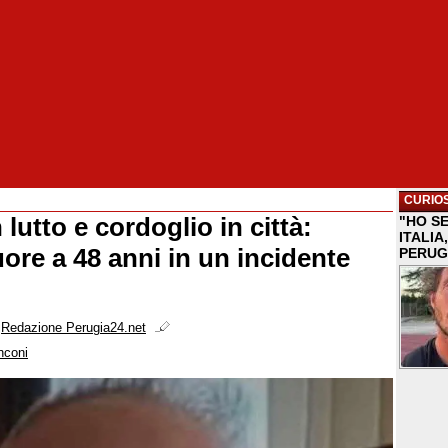
CURIOS
 lutto e cordoglio in città:
"HO S
ITALI
ore a 48 anni in un incidente
PERUG
i
Redazione Perugia24.net
nconi