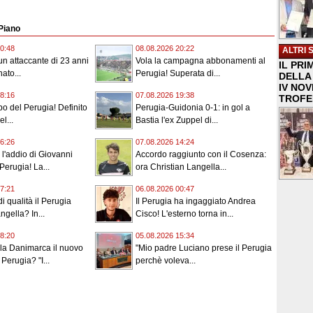
 Piano
0:48
08.08.2026 20:22
ALTRI 
un attaccante di 23 anni
Vola la campagna abbonamenti al
IL PRI
ato...
Perugia! Superata di...
DELLA 
IV NO
8:16
07.08.2026 19:38
TROFE
o del Perugia! Definito
Perugia-Guidonia 0-1: in gol a
l...
Bastia l'ex Zuppel di...
6:26
07.08.2026 14:24
 l'addio di Giovanni
Accordo raggiunto con il Cosenza:
Perugia! La...
ora Christian Langella...
7:21
06.08.2026 00:47
 di qualità il Perugia
Il Perugia ha ingaggiato Andrea
ngella? In...
Cisco! L'esterno torna in...
8:20
05.08.2026 15:34
lla Danimarca il nuovo
"Mio padre Luciano prese il Perugia
Perugia? "I...
perchè voleva...