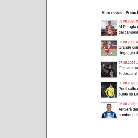
Altre notizie - Primo
09.08.2026 0
Al Perugia 
dal campion
08.08.2026 0
Grande colp
l'ingaggio de
07.08.2026 1
E' al veleno
Tedesco al 
06.08.2026 1
Per il salto
punta su La
05.08.2026 1
Arriverà da
bomber del 