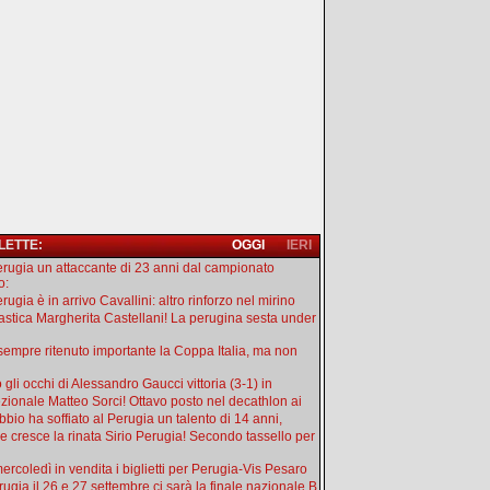
 LETTE:
OGGI
IERI
erugia un attaccante di 23 anni dal campionato
o:
rugia è in arrivo Cavallini: altro rinforzo nel mirino
astica Margherita Castellani! La perugina sesta under
sempre ritenuto importante la Coppa Italia, ma non
 gli occhi di Alessandro Gaucci vittoria (3-1) in
zionale Matteo Sorci! Ottavo posto nel decathlon ai
bbio ha soffiato al Perugia un talento di 14 anni,
 cresce la rinata Sirio Perugia! Secondo tassello per
ercoledì in vendita i biglietti per Perugia-Vis Pesaro
rugia il 26 e 27 settembre ci sarà la finale nazionale B