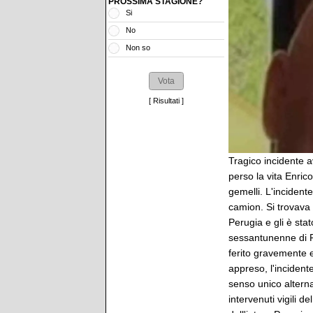
PROSSIMA STAGIONE?
Si
No
Non so
[
Risultati
]
Tragico incidente a
perso la vita Enric
gemelli. L'incident
camion. Si trovava
Perugia e gli è sta
sessantunenne di P
ferito gravemente e
appreso, l'incident
senso unico altern
intervenuti vigili d