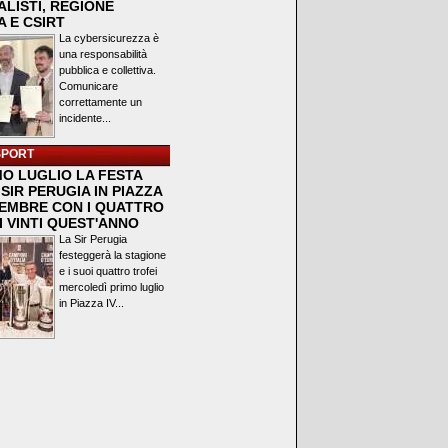
LISTI, REGIONE
 E CSIRT
La cybersicurezza è
una responsabilità
pubblica e collettiva.
Comunicare
correttamente un
incidente...
SPORT
MO LUGLIO LA FESTA
SIR PERUGIA IN PIAZZA
VEMBRE CON I QUATTRO
I VINTI QUEST'ANNO
La Sir Perugia
festeggerà la stagione
e i suoi quattro trofei
mercoledì primo luglio
in Piazza IV...