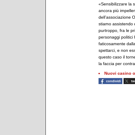
«Sensibilizzare la 
ancora più impell
dell’associazione 
stiamo assistendo
purtroppo, fra le p
personaggi politici 
faticosamente dalla
spettarci, e non es
questo caso il torn
la faccia per contr
Nuovi casino o
condividi
tw