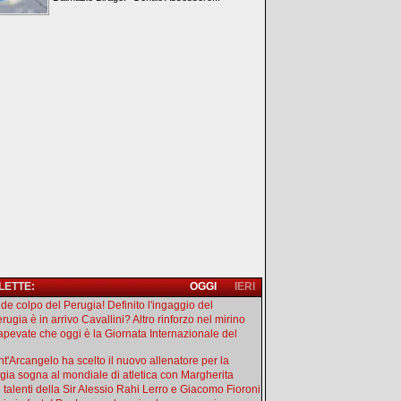
 LETTE:
OGGI
IERI
de colpo del Perugia! Definito l'ingaggio del
rugia è in arrivo Cavallini? Altro rinforzo nel mirino
apevate che oggi è la Giornata Internazionale del
ant'Arcangelo ha scelto il nuovo allenatore per la
gia sogna al mondiale di atletica con Margherita
e talenti della Sir Alessio Rahi Lerro e Giacomo Fioroni