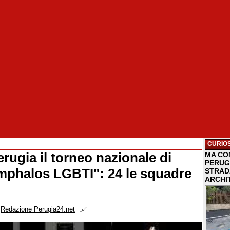
CURIOS
rugia il torneo nazionale di
MA COM
PERUG
mphalos LGBTI": 24 le squadre
STRAD
ARCHI
i
Redazione Perugia24.net