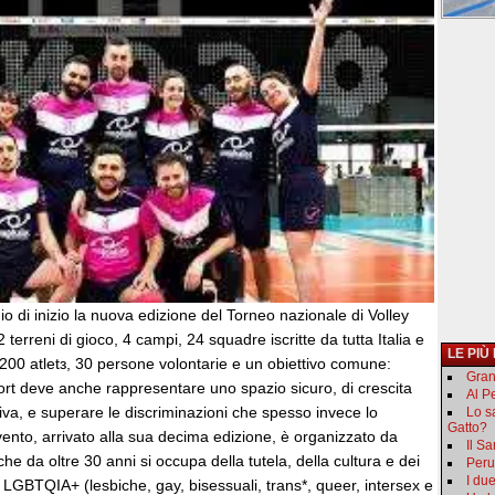
hio di inizio la nuova edizione del Torneo nazionale di Volley
erreni di gioco, 4 campi, 24 squadre iscritte da tutta Italia e
LE PIÙ
di 200 atletз, 30 persone volontarie e un obiettivo comune:
Gran
ort deve anche rappresentare uno spazio sicuro, di crescita
Al Pe
ttiva, e superare le discriminazioni che spesso invece lo
Lo s
Gatto?
vento, arrivato alla sua decima edizione, è organizzato da
Il S
 da oltre 30 anni si occupa della tutela, della cultura e dei
Peru
I du
ne LGBTQIA+ (lesbiche, gay, bisessuali, trans*, queer, intersex e