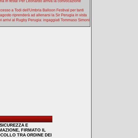
ia in festa! Per Leonardo arriva la convocazione
uccesso a Todi dell'Umbria Balloon Festival per tanti
 agosto riprenderà ad allenarsi la Sir Perugia in vista
i arrivi al Rugby Perugia: ingaggiati Tommaso Simoni
SICUREZZA E
MAZIONE, FIRMATO IL
COLLO TRA ORDINE DEI