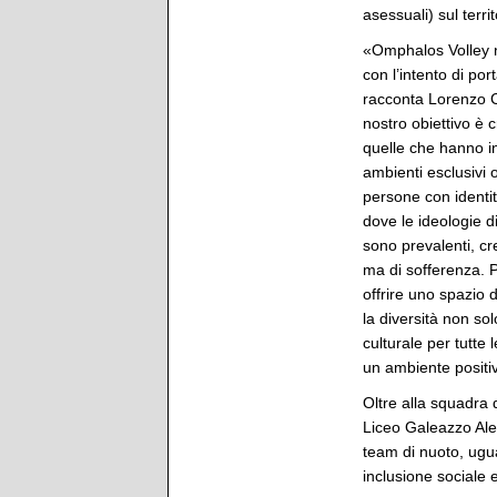
asessuali) sul terri
«Omphalos Volley n
con l’intento di po
racconta Lorenzo Ci
nostro obiettivo è 
quelle che hanno inc
ambienti esclusivi o
persone con identi
dove le ideologie d
sono prevalenti, cr
ma di sofferenza.
offrire uno spazio
la diversità non so
culturale per tutte
un ambiente positiv
Oltre alla squadra d
Liceo Galeazzo Ale
team di nuoto, ugu
inclusione sociale e