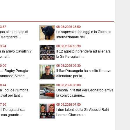
3:57
08.08.2026 13:50
na al mondiale di
Lo sapevate che oggi è la Giornata
 Margherita...
Internazionale del...
3:24
08.08.2026 10:30
 in arrivo Cavallini?
Il 12 agosto riprenderà ad allenarsi
o nel...
la Sir Perugia in...
0:00
08.08.2026 09:30
i al Rugby Perugia:
Il Sant'Arcangelo ha scelto il nuovo
Tommaso Simoni...
allenatore per la...
8:44
08.08.2026 08:00
 a Todi dell'Umbria
Umbria in festa! Per Leonardo arriva
ival per tanti...
la convocazione...
7:30
08.08.2026 07:00
ni Perugia si sta
I due talenti della Sir Alessio Rahi
 con grande...
Lerro e Giacomo...