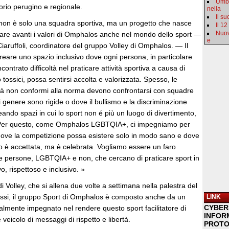
Umbr
torio perugino e regionale.
nella
Il s
on è solo una squadra sportiva, ma un progetto che nasce
Il 12
Nuov
rtare avanti i valori di Omphalos anche nel mondo dello sport —
e
aruffoli, coordinatore del gruppo Volley di Omphalos. — Il
creare uno spazio inclusivo dove ogni persona, in particolare
ontrato difficoltà nel praticare attività sportiva a causa di
 tossici, possa sentirsi accolta e valorizzata. Spesso, le
tà non conformi alla norma devono confrontarsi con squadre
i genere sono rigide o dove il bullismo e la discriminazione
eando spazi in cui lo sport non é più un luogo di divertimento,
 Per questo, come Omphalos LGBTQIA+, ci impegniamo per
 dove la competizione possa esistere solo in modo sano e dove
lo è accettata, ma è celebrata. Vogliamo essere un faro
 le persone, LGBTQIA+ e non, che cercano di praticare sport in
o, rispettoso e inclusivo. »
i Volley, che si allena due volte a settimana nella palestra del
ssi, il gruppo Sport di Omphalos è composto anche da un
LINK
CYBER
almente impegnato nel rendere questo sport facilitatore di
INFOR
 veicolo di messaggi di rispetto e libertà.
PROTO