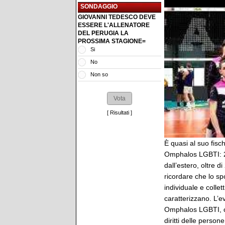
SONDAGGIO
GIOVANNI TEDESCO DEVE
ESSERE L'ALLENATORE
DEL PERUGIA LA
PROSSIMA STAGIONE=
Si
No
Non so
[
Risultati
]
È quasi al suo fisc
Omphalos LGBTI: 2 t
dall’estero, oltre 
ricordare che lo sp
individuale e colle
caratterizzano. L’e
Omphalos LGBTI, che
diritti delle perso