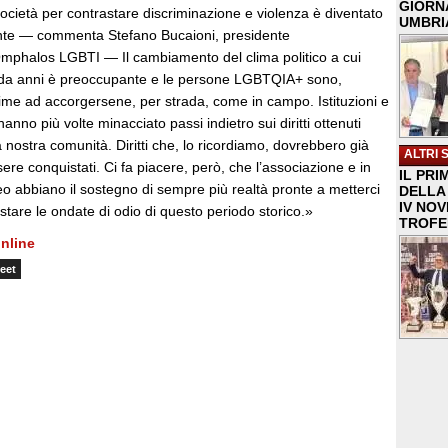
GIORNA
società per contrastare discriminazione e violenza è diventato
UMBRIA
ente — commenta Stefano Bucaioni, presidente
Omphalos LGBTI — Il cambiamento del clima politico a cui
 da anni è preoccupante e le persone LGBTQIA+ sono,
rime ad accorgersene, per strada, come in campo. Istituzioni e
hanno più volte minacciato passi indietro sui diritti ottenuti
 nostra comunità. Diritti che, lo ricordiamo, dovrebbero già
ALTRI 
sere conquistati. Ci fa piacere, però, che l’associazione e in
IL PRI
eo abbiano il sostegno di sempre più realtà pronte a metterci
DELLA 
IV NO
astare le ondate di odio di questo periodo storico.»
TROFE
nline
eet