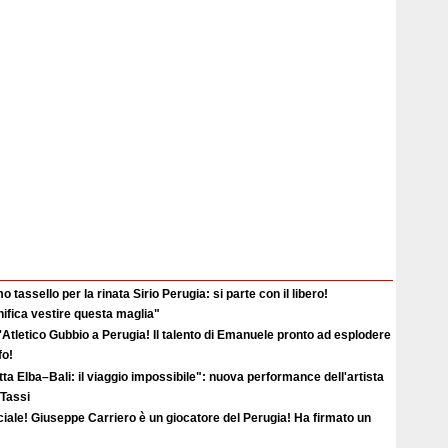
o tassello per la rinata Sirio Perugia: si parte con il libero!
ifica vestire questa maglia"
'Atletico Gubbio a Perugia! Il talento di Emanuele pronto ad esplodere
fo!
ta Elba–Bali: il viaggio impossibile": nuova performance dell'artista
 Tassi
ciale! Giuseppe Carriero è un giocatore del Perugia! Ha firmato un