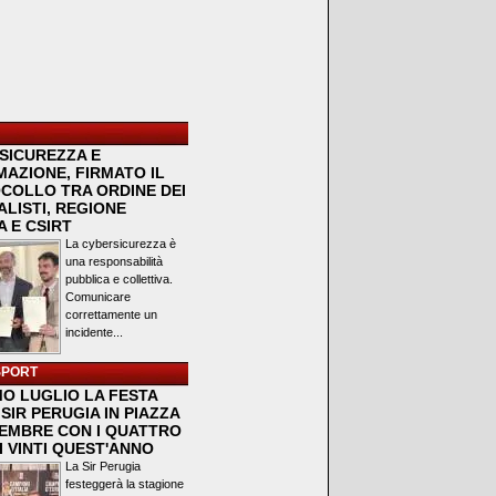
SICUREZZA E
MAZIONE, FIRMATO IL
COLLO TRA ORDINE DEI
LISTI, REGIONE
 E CSIRT
La cybersicurezza è
una responsabilità
pubblica e collettiva.
Comunicare
correttamente un
incidente...
SPORT
MO LUGLIO LA FESTA
SIR PERUGIA IN PIAZZA
VEMBRE CON I QUATTRO
I VINTI QUEST'ANNO
La Sir Perugia
festeggerà la stagione