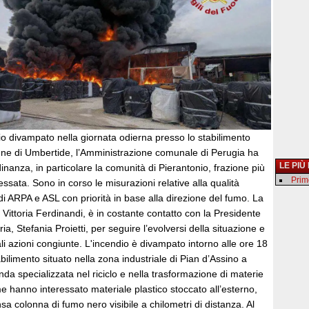
dio divampato nella giornata odierna presso lo stabilimento
ne di Umbertide, l’Amministrazione comunale di Perugia ha
LE PIÙ
dinanza, in particolare la comunità di Pierantonio, frazione più
Primo
ressata. Sono in corso le misurazioni relative alla qualità
 di ARPA e ASL con priorità in base alla direzione del fumo. La
 Vittoria Ferdinandi, è in costante contatto con la Presidente
a, Stefania Proietti, per seguire l’evolversi della situazione e
i azioni congiunte. L'incendio è divampato intorno alle ore 18
abilimento situato nella zona industriale di Pian d’Assino a
da specializzata nel riciclo e nella trasformazione di materie
e hanno interessato materiale plastico stoccato all’esterno,
a colonna di fumo nero visibile a chilometri di distanza. Al