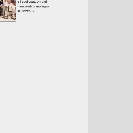
e i suoi quattro trofei
mercoledì primo luglio
in Piazza IV...