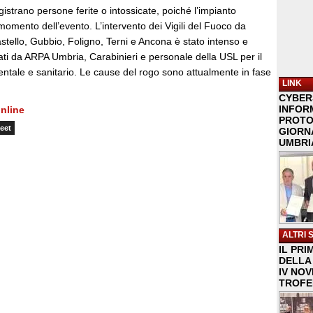
strano persone ferite o intossicate, poiché l’impianto
 momento dell’evento. L’intervento dei Vigili del Fuoco da
astello, Gubbio, Foligno, Terni e Ancona è stato intenso e
ati da ARPA Umbria, Carabinieri e personale della USL per il
ntale e sanitario. Le cause del rogo sono attualmente in fase
LINK
CYBER
INFOR
nline
PROTO
eet
GIORNA
UMBRIA
ALTRI 
IL PRI
DELLA 
IV NO
TROFE