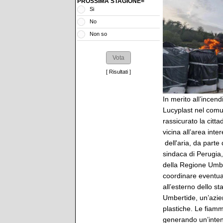
PROSSIMA STAGIONE=
Si
No
Non so
[
Risultati
]
In merito all’incen
Lucyplast nel comu
rassicurato la citta
vicina all’area inte
dell'aria, da parte
sindaca di Perugia,
della Regione Umbri
coordinare eventual
all’esterno dello st
Umbertide, un’azien
plastiche. Le fiamm
generando un’intens