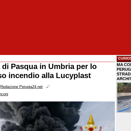
CURIOS
 di Pasqua in Umbria per lo
MA COM
PERUG
o incendio alla Lucyplast
STRAD
ARCHI
i
Redazione Perugia24.net
nconi