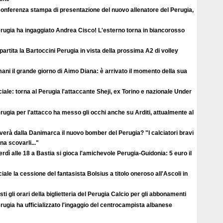
conferenza stampa di presentazione del nuovo allenatore del Perugia,
erugia ha ingaggiato Andrea Cisco! L'esterno torna in biancorosso
ipartita la Bartoccini Perugia in vista della prossima A2 di volley
ni il grande giorno di Aimo Diana: è arrivato il momento della sua
ciale: torna al Perugia l'attaccante Sheji, ex Torino e nazionale Under
erugia per l'attacco ha messo gli occhi anche su Arditi, attualmente al
verà dalla Danimarca il nuovo bomber del Perugia? "I calciatori bravi
a scovarli..."
rdì alle 18 a Bastia si gioca l'amichevole Perugia-Guidonia: 5 euro il
ciale la cessione del fantasista Bolsius a titolo oneroso all'Ascoli in
ti gli orari della biglietteria del Perugia Calcio per gli abbonamenti
erugia ha ufficializzato l'ingaggio del centrocampista albanese