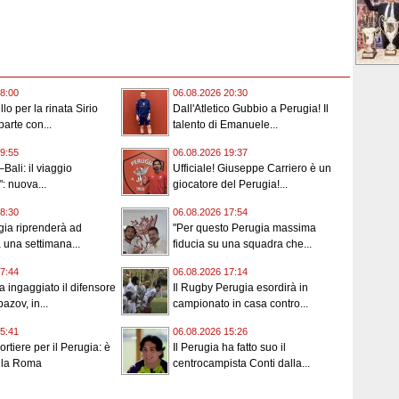
8:00
06.08.2026 20:30
lo per la rinata Sirio
Dall'Atletico Gubbio a Perugia! Il
parte con...
talento di Emanuele...
9:55
06.08.2026 19:37
Bali: il viaggio
Ufficiale! Giuseppe Carriero è un
: nuova...
giocatore del Perugia!...
8:30
06.08.2026 17:54
gia riprenderà ad
"Per questo Perugia massima
a una settimana...
fiducia su una squadra che...
7:44
06.08.2026 17:14
a ingaggiato il difensore
Il Rugby Perugia esordirà in
azov, in...
campionato in casa contro...
5:41
06.08.2026 15:26
rtiere per il Perugia: è
Il Perugia ha fatto suo il
alla Roma
centrocampista Conti dalla...