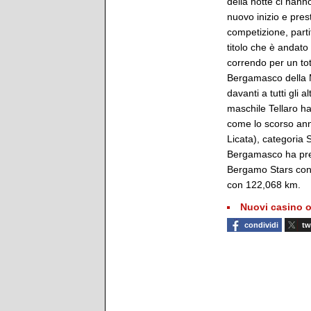
della notte ci han
nuovo inizio e pres
competizione, partit
titolo che è andato
correndo per un to
Bergamasco della 
davanti a tutti gli a
maschile Tellaro h
come lo scorso ann
Licata), categoria
Bergamasco ha prev
Bergamo Stars con 
con 122,068 km.
Nuovi casino o
condividi
tw