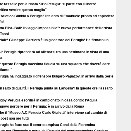
o tassello per la rinata Sirio Perugia: si parte con il libero!
ifica vestire questa maglia"
'Atletico Gubbio a Perugia! Il talento di Emanuele pronto ad esplodere
fo!
ta Elba–Bali: il viaggio impossibile": nuova performance dell'artista
 Tassi
ciale! Giuseppe Carriero è un giocatore del Perugia! Ha firmato un
ir Perugia riprenderà ad allenarsi tra una settimana in vista di una
ma
r questo Perugia massima fiducia su una squadra che dovcrà dare
ediamo!"
erugia ha ingaggiato il difensore bulgaro Papazov, in arrivo dalla Serie
il salto di qualità il Perugia punta su Langella? In queste ore l'assalto
ugby Perugia esordirà in campionato in casa contro l'Aquila
uovo portiere per il Perugia: è in arrivo dalla Roma
e il "Museo A.C.Perugia Carlo Giulietti" interviene sul cambio di
 post non per tutti
erugia ha fatto suo il centrocampista Conti dalla Fiorentina
atta per l'ingaggio a parte del Perugia del centrocampista Carriero