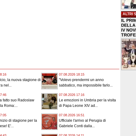
ALTRI 
IL PRI
DELLA 
IV NO
TROFE
8:16
07.08.2026 18:15
cio, la nuova stagione di
"Volevo prendermi un anno
a nel...
sabbatico, ma impossibile farlo...
7:46
07.08.2026 17:16
ha fatto suo Radoslaw
Le emozioni in Umbria per la visita
la Roma:...
di Papa Leone XIV ad...
7:05
07.08.2026 16:51
nizio di stagione per la
Ufficiale l'arrivo al Perugia di
se! E'...
Gabriele Conti dalla...
4:43
07.08.2026 14:11