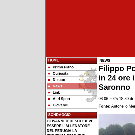
HOME
NEWS
Filippo P
Primo Piano
Curiosità
in 24 ore 
Di tutto
Saronno
News
Link
Altri Sport
08.06.2025 18:30
d
Giovanili
Fonte:
Antonello Me
SONDAGGIO
GIOVANNI TEDESCO DEVE
ESSERE L'ALLENATORE
DEL PERUGIA LA