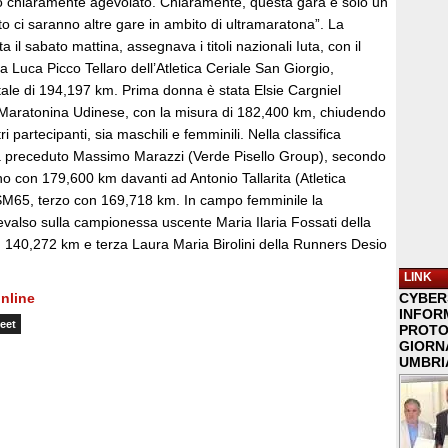
no chiaramente agevolato. Chiaramente, questa gara è solo un
to ci saranno altre gare in ambito di ultramaratona”. La
a il sabato mattina, assegnava i titoli nazionali Iuta, con il
 a Luca Picco Tellaro dell’Atletica Ceriale San Giorgio,
tale di 194,197 km. Prima donna è stata Elsie Cargniel
Maratonina Udinese, con la misura di 182,400 km, chiudendo
ltri partecipanti, sia maschili e femminili. Nella classifica
a preceduto Massimo Marazzi (Verde Pisello Group), secondo
o con 179,600 km davanti ad Antonio Tallarita (Atletica
 SM65, terzo con 169,718 km. In campo femminile la
also sulla campionessa uscente Maria Ilaria Fossati della
140,272 km e terza Laura Maria Birolini della Runners Desio
LINK
nline
CYBER
INFOR
eet
PROTO
GIORNA
UMBRIA