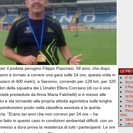
per il podista perugino Filippo Poponesi, 58 anni, che dopo
LE PIÙ
 anni è tornato a correre una gara sulle 24 ore, questa volta in
E' a
classico di 400 metri), a Saronno, correndo per 128 km, per 320
Acco
Il P
colori della squadra dei L’Unatici Ellera Corciano (di cui è vice
Primo
cietà presieduta da Anna Maria Falchetti) si è messo alle
Al Pe
sici e sta tornando alla propria attività agonistica sulle lunghe
“Sol
Il t
 quindicesimo posto nella classifica assoluta e la quinta
Peru
ria. “Erano sei anni che non correvo per 24 ore – ha
vivo:
Sfor
fatto in questo caso in condizioni ambientali difficili, con un
Uffic
messo a dura prova la resistenza di tutti i partecipanti. Le ore