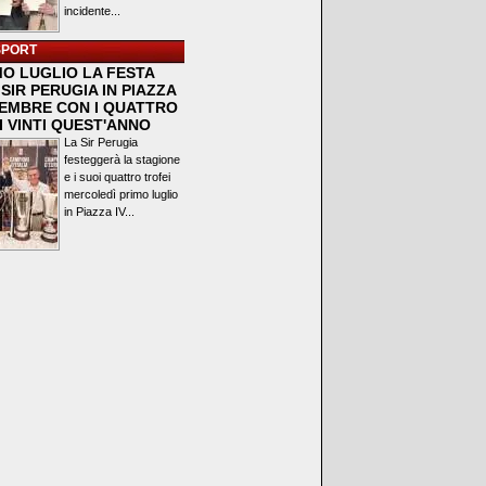
incidente...
SPORT
MO LUGLIO LA FESTA
SIR PERUGIA IN PIAZZA
VEMBRE CON I QUATTRO
I VINTI QUEST'ANNO
La Sir Perugia
festeggerà la stagione
e i suoi quattro trofei
mercoledì primo luglio
in Piazza IV...