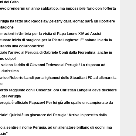
i del Grifo
evo prendermi un anno sabbatico, ma impossibile farlo con l'offerta
erugia ha fatto suo Radoslaw Zelezny dalla Roma: sarà lui il portiere
 stagione
mozioni in Umbria per la visita di Papa Leone XIV ad Assisi
tunato inizio di stagione per la Pietralunghese! E' saltata in aria la
ferendo una collaboratrice!
ciale l'arrivo al Perugia di Gabriele Conti dalla Fiorentina: anche in
imo colpo!
l veleno l'addio di Giovanni Tedesco al Perugia! La risposta ad
è durissima
ecnico Roberto Landi porta i ghanesi dello Steadfast FC ad allenarsi a
to
ordo raggiunto con il Cosenza: ora Christian Langella deve decidere
a del Perugia
erugia è ufficiale Papazov! Per lui già alle spalle un campionato da
ciale! Quirini è un giocatore del Perugia! Arriva in prestito dalla
o a sentire il nome Perugia, ad un allenatore brillano gli occhi: ma
ccio“