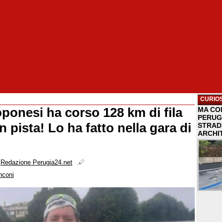
CURIOS
oponesi ha corso 128 km di fila
MA COM
PERUG
in pista! Lo ha fatto nella gara di
STRAD
ARCHI
i
Redazione Perugia24.net
nconi