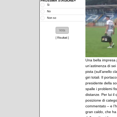
PROSSIMA STAGIONE=
Si
No
Non so
[
Risultati
]
Una bella impresa 
un’astinenza di sei
pista (sull’anello 
giri totali. Il porta
presidente della so
spalle i problemi fi
distanze. Per lui il
posizione di catego
commentato – e l’ho 
gran caldo, che ha 