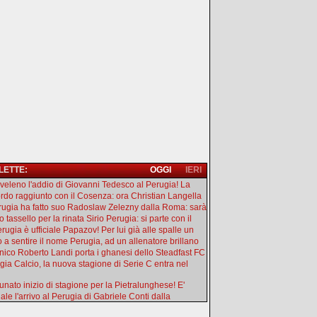
 LETTE:
OGGI
IERI
l veleno l'addio di Giovanni Tedesco al Perugia! La
rdo raggiunto con il Cosenza: ora Christian Langella
erugia ha fatto suo Radoslaw Zelezny dalla Roma: sarà
 tassello per la rinata Sirio Perugia: si parte con il
rugia è ufficiale Papazov! Per lui già alle spalle un
o a sentire il nome Perugia, ad un allenatore brillano
ecnico Roberto Landi porta i ghanesi dello Steadfast FC
gia Calcio, la nuova stagione di Serie C entra nel
tunato inizio di stagione per la Pietralunghese! E'
iale l'arrivo al Perugia di Gabriele Conti dalla