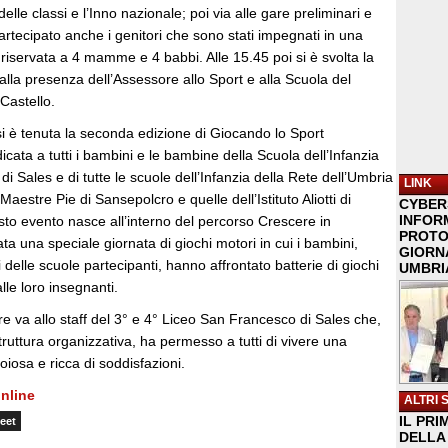
 delle classi e l’Inno nazionale; poi via alle gare preliminari e
partecipato anche i genitori che sono stati impegnati in una
à riservata a 4 mamme e 4 babbi. Alle 15.45 poi si è svolta la
alla presenza dell’Assessore allo Sport e alla Scuola del
Castello.
i è tenuta la seconda edizione di Giocando lo Sport
cata a tutti i bambini e le bambine della Scuola dell’Infanzia
i Sales e di tutte le scuole dell’Infanzia della Rete dell’Umbria
LINK
 Maestre Pie di Sansepolcro e quelle dell’Istituto Aliotti di
CYBER
INFOR
to evento nasce all’interno del percorso Crescere in
PROTO
a una speciale giornata di giochi motori in cui i bambini,
GIORNA
 delle scuole partecipanti, hanno affrontato batterie di giochi
UMBRIA
alle loro insegnanti.
re va allo staff del 3° e 4° Liceo San Francesco di Sales che,
struttura organizzativa, ha permesso a tutti di vivere una
oiosa e ricca di soddisfazioni.
nline
ALTRI 
IL PRI
eet
DELLA 