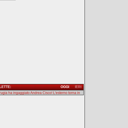
 LETTE:
OGGI
IERI
erugia ha ingaggiato Andrea Cisco! L'esterno torna in