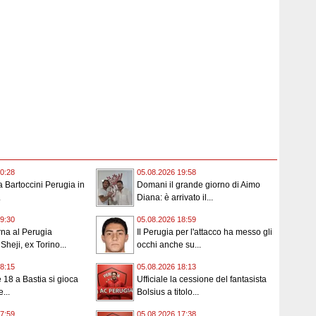
0:28
05.08.2026 19:58
 la Bartoccini Perugia in
Domani il grande giorno di Aimo
.
Diana: è arrivato il...
9:30
05.08.2026 18:59
orna al Perugia
Il Perugia per l'attacco ha messo gli
 Sheji, ex Torino...
occhi anche su...
8:15
05.08.2026 18:13
e 18 a Bastia si gioca
Ufficiale la cessione del fantasista
...
Bolsius a titolo...
7:59
05.08.2026 17:38