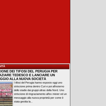
ITÀ
IONE DEI TIFOSI DEL PERUGIA PER
AZIARE TEDESCO E LANCIARE UN
GGIO ALLA NUOVA SOCIETÀ
I tifosi del Perugia hanno esposto oggi uno
striscione prima dentro Curi e poi all’esterno
dello stadio dai gruppi ultras della Nord. Uno
striscione di ringraziamento all’ex mister ed un
messaggio alla nuova proprietà per come è
stata gestita la...