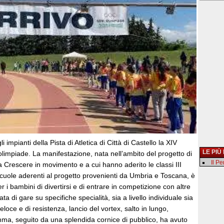
i impianti della Pista di Atletica di Città di Castello la XIV
LE PIÙ
olimpiade. La manifestazione, nata nell’ambito del progetto di
Il P
Crescere in movimento e a cui hanno aderito le classi III
scuole aderenti al progetto provenienti da Umbria e Toscana, è
r i bambini di divertirsi e di entrare in competizione con altre
ta di gare su specifiche specialità, sia a livello individuale sia
loce e di resistenza, lancio del vortex, salto in lungo,
amma, seguito da una splendida cornice di pubblico, ha avuto