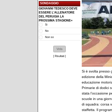
SONDAGGIO
GIOVANNI TEDESCO DEVE
ESSERE L'ALLENATORE
DEL PERUGIA LA
PROSSIMA STAGIONE=
Si
No
Non so
[
Risultati
]
Si è svolta presso gl
edizione della Mini
educazione motoria 
Primarie di dodici 
stata l’occasione pe
scuole in una giorna
di squadra: corsa ve
staffetta. Il progr