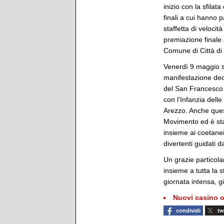
inizio con la sfilata
finali a cui hanno 
staffetta di velocit
premiazione finale 
Comune di Città di 
Venerdì 9 maggio s
manifestazione dedi
del San Francesco d
con l’Infanzia delle
Arezzo. Anche ques
Movimento ed è stat
insieme ai coetanei
divertenti guidati d
Un grazie particola
insieme a tutta la 
giornata intensa, gi
Nuovi casino o
condividi
tw