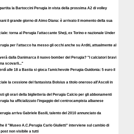
ipartita la Bartoccini Perugia in vista della prossima A2 di volley
ni il grande giorno di Aimo Diana: è arrivato il momento della sua
ciale: torna al Perugia l'attaccante Sheji, ex Torino e nazionale Under
erugia per l'attacco ha messo gli occhi anche su Arditi, attualmente al
verà dalla Danimarca il nuovo bomber del Perugia? "I calciatori bravi
a scovarli..."
rdì alle 18 a Bastia si gioca l'amichevole Perugia-Guidonia: 5 euro il
ciale la cessione del fantasista Bolsius a titolo oneroso all'Ascoli in
ti gli orari della biglietteria del Perugia Calcio per gli abbonamenti
erugia ha ufficializzato l'ingaggio del centrocampista albanese
erugia arriva Gabriele Basili, talento del 2010 annunciato da
e il "Museo A.C.Perugia Carlo Giulietti" interviene sul cambio di
post non visibile a tutti