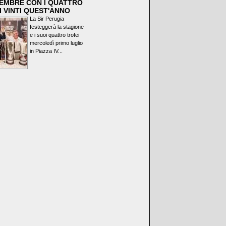
VEMBRE CON I QUATTRO
I VINTI QUEST'ANNO
La Sir Perugia
festeggerà la stagione
e i suoi quattro trofei
mercoledì primo luglio
in Piazza IV...