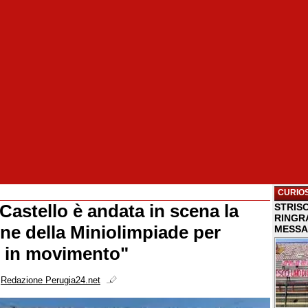
CURIOS
 Castello è andata in scena la
STRISC
RINGR
one della Miniolimpiade per
MESSA
 in movimento"
i
Redazione Perugia24.net