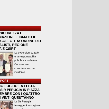
SICUREZZA E
MAZIONE, FIRMATO IL
COLLO TRA ORDINE DEI
LISTI, REGIONE
 E CSIRT
La cybersicurezza è
una responsabilità
pubblica e collettiva.
Comunicare
correttamente un
incidente...
SPORT
MO LUGLIO LA FESTA
SIR PERUGIA IN PIAZZA
VEMBRE CON I QUATTRO
I VINTI QUEST'ANNO
La Sir Perugia
festeggerà la stagione