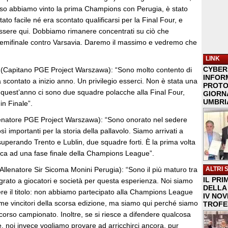
rso abbiamo vinto la prima Champions con Perugia, è stato
tato facile né era scontato qualificarsi per la Final Four, e
essere qui. Dobbiamo rimanere concentrati su ciò che
emifinale contro Varsavia. Daremo il massimo e vedremo che
LINK
CYBER
(Capitano PGE Project Warszawa): “Sono molto contento di
INFOR
 scontato a inizio anno. Un privilegio esserci. Non è stata una
PROTO
 quest’anno ci sono due squadre polacche alla Final Four,
GIORNA
UMBRIA
in Finale”.
enatore PGE Project Warszawa): “Sono onorato nel sedere
ì importanti per la storia della pallavolo. Siamo arrivati a
uperando Trento e Lublin, due squadre forti. È la prima volta
ifica ad una fase finale della Champions League”.
Allenatore Sir Sicoma Monini Perugia): “Sono il più maturo tra
ALTRI 
IL PRI
o grato a giocatori e società per questa esperienza. Noi siamo
DELLA 
ere il titolo: non abbiamo partecipato alla Champions League
IV NO
ome vincitori della scorsa edizione, ma siamo qui perché siamo
TROFE
 scorso campionato. Inoltre, se si riesce a difendere qualcosa
ce, noi invece vogliamo provare ad arricchirci ancora, pur