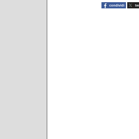
condividi
tw