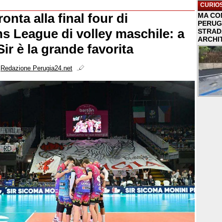
CURIOS
onta alla final four di
MA COM
PERUG
 League di volley maschile: a
STRAD
ARCHI
Sir è la grande favorita
i
Redazione Perugia24.net