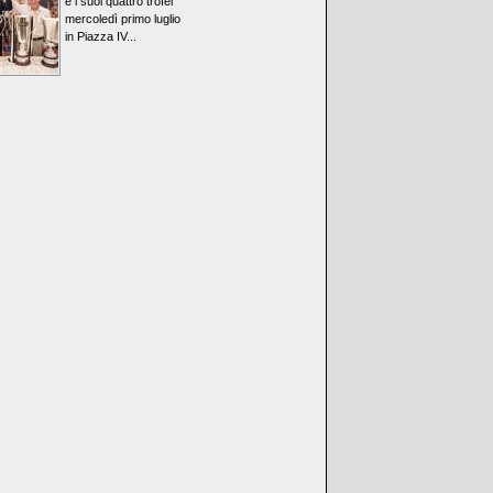
e i suoi quattro trofei
mercoledì primo luglio
in Piazza IV...