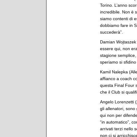
Torino. L’anno sco
incredibile. Non è s
siamo contenti di 
dobbiamo fare in S
succederà”.
Damian Wojtaszek 
essere qui, non era
stagione semplice,
speriamo si sfidino 
Kamil Nalepka (All
affianco a coach cos
questa Final Four s
che il Club si qual
Angelo Lorenzetti (
gli allenatori, son
qui non per difend
“in automatico”, c
arrivati terzi nello
non ci si arricchis