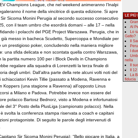
i CEV Champions League, che nel weekend animeranno l’Inalpi
egaleranno il nome della vincitrice di questa edizione. Si apre
LE PIÙ
la Sir Sicoma Monini Perugia al secondo successo consecutivo
Gran
25, con il team umbro che esordirà domani – alle 17 – nella
Al Pe
sfidando i polacchi del PGE Project Warszawa. Perugia, che in
Lo s
Gatto?
a già messo in bacheca Scudetto, Supercoppa e Mondiale per
Il S
e un prestigioso poker, concludendo nella maniera migliore
Peru
I du
ne: una sfida delicata e non scontata quella contro Warszawa,
Umbr
la partita numero 100 per i Block Devils in Champions
nella
Il s
be regalare alla squadra di Lorenzetti la terza finale di
Il 12
ia degli umbri. Dall’altra parte della rete alcuni volti noti del
La B
gli schiacciatori Kevin Tillie (passato a Modena, Ravenna e
fiducia
n Koppers (una stagione a Ravenna) all’opposto Linus
corsi a Milano e Padova. Potrebbe invece non essere del
tore polacco Bartosz Bednorz, visto a Modena e infortunatosi
ale del 3° Posto della PlusLiga (campionato polacco). Nella
i è svolta la conferenza stampa riservata a coach e capitani
ioni protagoniste. Di seguito le parole degli intervenuti di
.
apitano Sir Sicoma Monini Perugia): “Bello giocare in Italia, a