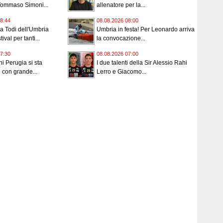
Tommaso Simoni...
allenatore per la...
8:44
08.08.2026 08:00
 a Todi dell'Umbria
Umbria in festa! Per Leonardo arriva
ival per tanti...
la convocazione...
7:30
08.08.2026 07:00
ni Perugia si sta
I due talenti della Sir Alessio Rahi
 con grande...
Lerro e Giacomo...