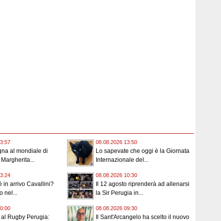
3:57
08.08.2026 13:50
na al mondiale di
Lo sapevate che oggi è la Giornata
 Margherita...
Internazionale del...
3:24
08.08.2026 10:30
 in arrivo Cavallini?
Il 12 agosto riprenderà ad allenarsi
o nel...
la Sir Perugia in...
0:00
08.08.2026 09:30
i al Rugby Perugia:
Il Sant'Arcangelo ha scelto il nuovo