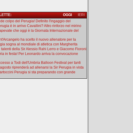
 LETTE:
OGGI
IERI
de colpo del Perugia! Definito l'ingaggio del
rugia è in arrivo Cavallini? Altro rinforzo nel mirino
apevate che oggi è la Giornata Internazionale del
ant'Arcangelo ha scelto il nuovo allenatore per la
gia sogna al mondiale di atletica con Margherita
e talenti della Sir Alessio Rahi Lerro e Giacomo Fioroni
ia in festa! Per Leonardo arriva la convocazione
uccesso a Todi dell'Umbria Balloon Festival per tanti
 agosto riprenderà ad allenarsi la Sir Perugia in vista
artoccini Perugia si sta preparando con grande