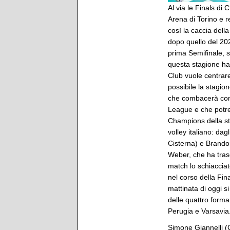
Al via le Finals d
Arena di Torino e r
così la caccia del
dopo quello del 20
prima Semifinale, 
questa stagione h
Club vuole centrar
possibile la stagio
che combacerà con 
League e che potreb
Champions della stor
volley italiano: da
Cisterna) e Brando
Weber, che ha tras
match lo schiaccia
nel corso della Fin
mattinata di oggi s
delle quattro formaz
Perugia e Varsavia
Simone Giannelli (C