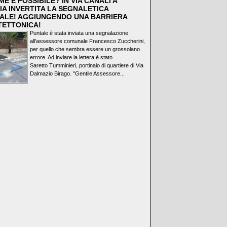
E È POSSIBILE? IN VIA CANALI A
IA INVERTITA LA SEGNALETICA
ALE! AGGIUNGENDO UNA BARRIERA
TETTONICA!
Puntale è stata inviata una segnalazione
all'assessore comunale Francesco Zuccherini,
per quello che sembra essere un grossolano
errore. Ad inviare la lettera è stato
Saretto Tumminieri, portinaio di quartiere di Via
Dalmazio Birago. "Gentile Assessore...