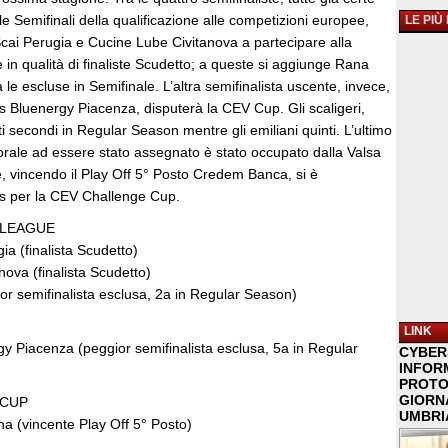
lle Semifinali della qualificazione alle competizioni europee,
LE PIÙ
cai Perugia e Cucine Lube Civitanova a partecipare alla
n qualità di finaliste Scudetto; a queste si aggiunge Rana
 le escluse in Semifinale. L’altra semifinalista uscente, invece,
s Bluenergy Piacenza, disputerà la CEV Cup. Gli scaligeri,
ati secondi in Regular Season mentre gli emiliani quinti. L’ultimo
orale ad essere stato assegnato è stato occupato dalla Valsa
vincendo il Play Off 5° Posto Credem Banca, si è
s per la CEV Challenge Cup.
 LEAGUE
ia (finalista Scudetto)
ova (finalista Scudetto)
or semifinalista esclusa, 2a in Regular Season)
LINK
y Piacenza (peggior semifinalista esclusa, 5a in Regular
CYBER
INFOR
PROTO
GIORNA
 CUP
UMBRIA
 (vincente Play Off 5° Posto)