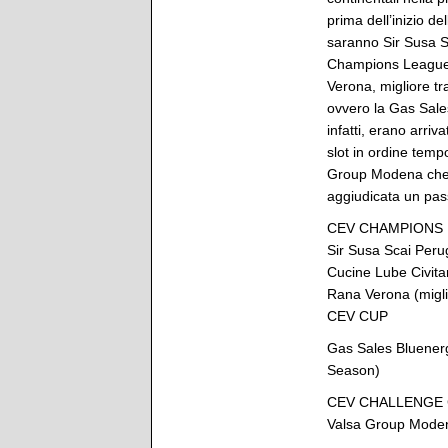
prima dell’inizio de
saranno Sir Susa S
Champions League i
Verona, migliore tra
ovvero la Gas Sale
infatti, erano arriv
slot in ordine temp
Group Modena che, 
aggiudicata un pas
CEV CHAMPIONS
Sir Susa Scai Perug
Cucine Lube Civitan
Rana Verona (migli
CEV CUP
Gas Sales Bluenerg
Season)
CEV CHALLENGE
Valsa Group Modena