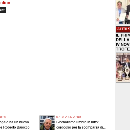
nline
eet
ALTRI 
IL PRI
DELLA 
IV NO
TROFE
0:30
07.08.2026 20:00
angelo ha un nuovo
Giornalismo umbro in lutto:
 è Roberto Baiocco
cordoglio per la scomparsa di...