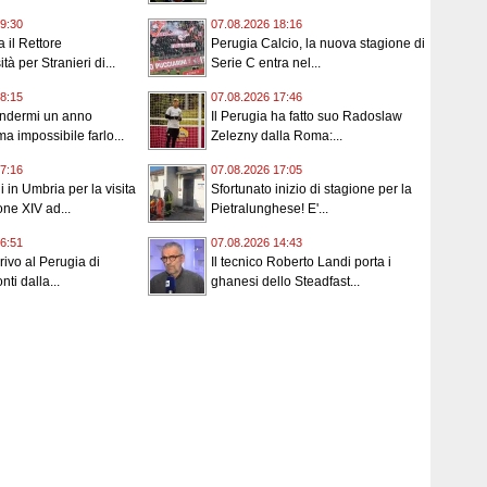
9:30
07.08.2026 18:16
 il Rettore
Perugia Calcio, la nuova stagione di
tà per Stranieri di...
Serie C entra nel...
8:15
07.08.2026 17:46
endermi un anno
Il Perugia ha fatto suo Radoslaw
a impossibile farlo...
Zelezny dalla Roma:...
7:16
07.08.2026 17:05
 in Umbria per la visita
Sfortunato inizio di stagione per la
ne XIV ad...
Pietralunghese! E'...
6:51
07.08.2026 14:43
rrivo al Perugia di
Il tecnico Roberto Landi porta i
ti dalla...
ghanesi dello Steadfast...