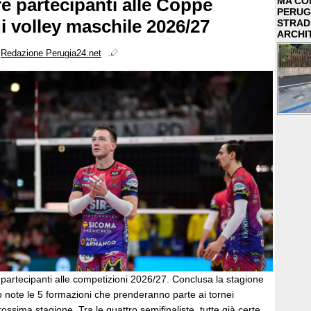
e partecipanti alle Coppe
MA COM
PERUG
i volley maschile 2026/27
STRAD
ARCHI
i
Redazione Perugia24.net
partecipanti alle competizioni 2026/27. Conclusa la stagione
 note le 5 formazioni che prenderanno parte ai tornei
rossima stagione. Tra le quattro semifinaliste, tutte già certe