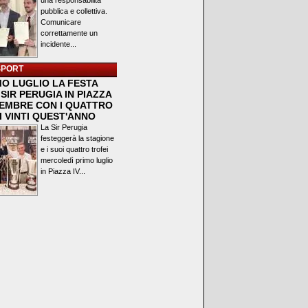
una responsabilità
pubblica e collettiva.
Comunicare
correttamente un
incidente...
SPORT
MO LUGLIO LA FESTA
SIR PERUGIA IN PIAZZA
VEMBRE CON I QUATTRO
I VINTI QUEST'ANNO
La Sir Perugia
festeggerà la stagione
e i suoi quattro trofei
mercoledì primo luglio
in Piazza IV...