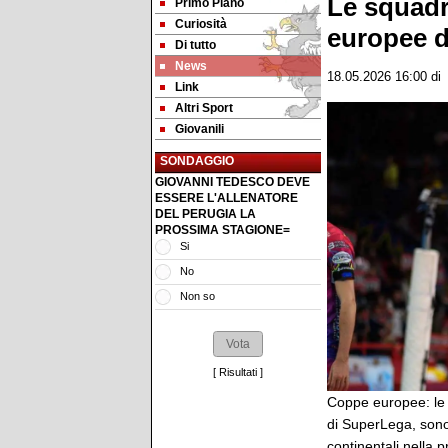
Le squadr
Primo Piano
Curiosità
europee d
Di tutto
News
18.05.2026 16:00
d
Link
Altri Sport
Giovanili
SONDAGGIO
GIOVANNI TEDESCO DEVE
ESSERE L'ALLENATORE
DEL PERUGIA LA
PROSSIMA STAGIONE=
Si
No
Non so
[
Risultati
]
Coppe europee: le 
di SuperLega, sono
continentali nella p