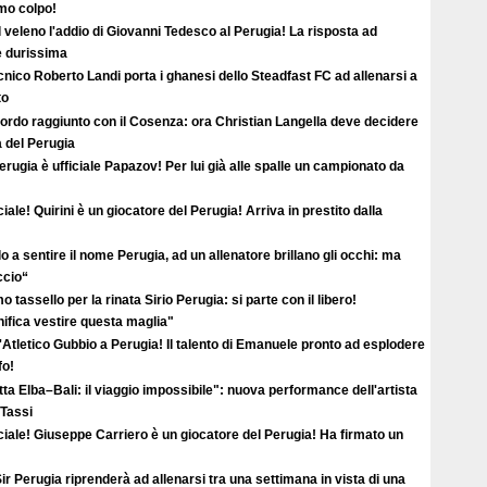
imo colpo!
l veleno l'addio di Giovanni Tedesco al Perugia! La risposta ad
è durissima
ecnico Roberto Landi porta i ghanesi dello Steadfast FC ad allenarsi a
to
ordo raggiunto con il Cosenza: ora Christian Langella deve decidere
a del Perugia
erugia è ufficiale Papazov! Per lui già alle spalle un campionato da
ciale! Quirini è un giocatore del Perugia! Arriva in prestito dalla
o a sentire il nome Perugia, ad un allenatore brillano gli occhi: ma
ccio“
o tassello per la rinata Sirio Perugia: si parte con il libero!
ifica vestire questa maglia"
'Atletico Gubbio a Perugia! Il talento di Emanuele pronto ad esplodere
fo!
ta Elba–Bali: il viaggio impossibile": nuova performance dell'artista
 Tassi
ciale! Giuseppe Carriero è un giocatore del Perugia! Ha firmato un
ir Perugia riprenderà ad allenarsi tra una settimana in vista di una