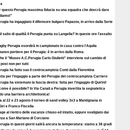
ma
r questo Perugia massima fiducia su una squadra che dovcrà dare
ediamo!"
erugia ha ingaggiato il difensore bulgaro Papazov, in arrivo dalla Serie
il salto di qualità il Perugia punta su Langella? In queste ore l'assalto
ugby Perugia esordirà in campionato in casa contro l'Aquila
uovo portiere per il Perugia: è in arrivo dalla Roma
e il "Museo A.C.Perugia Carlo Giulietti" interviene sul cambio di
 post non per tutti
erugia ha fatto suo il centrocampista Conti dalla Fiorentina
atta per l'ingaggio a parte del Perugia del centrocampista Carriero
erugia ha sistemato la fascia destra: fatta per l'ingaggio di Quirini!
ome è possibile? In Via Canali a Perugia invertita la segnaletica
o una barriera architettonica!
ta al 22 e 23 agosto il torneo di sand volley 3x3 a Mantignana in
iri e Franco Fiscella
ge al rientro delle vacanze chiuso ed intatto, eppure svaligiato dai
enza a San Mariano di Corciano
rugia in questi giorni salirà ancora la temperatura: siamo a 38 gradi