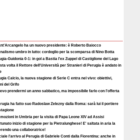
Sant'Arcangelo ha un nuovo presidente: è Roberto Baiocco
nalismo umbro in lutto: cordoglio per la scomparsa di Nino Botta
gia-Guidonia 0-1: in gol a Bastia l'ex Zuppel di Castiglione del Lago
ta volta il Rettore dell'Università per Stranieri di Perugia è andato in
e
gia Calcio, la nuova stagione di Serie C entra nel vivo: obiettivi,
i del Grifo
evo prendermi un anno sabbatico, ma impossibile farlo con l'offerta
erugia ha fatto suo Radoslaw Zelezny dalla Roma: sarà lui il portiere
 stagione
mozioni in Umbria per la visita di Papa Leone XIV ad Assisi
tunato inizio di stagione per la Pietralunghese! E' saltata in aria la
ferendo una collaboratrice!
ciale l'arrivo al Perugia di Gabriele Conti dalla Fiorentina: anche in