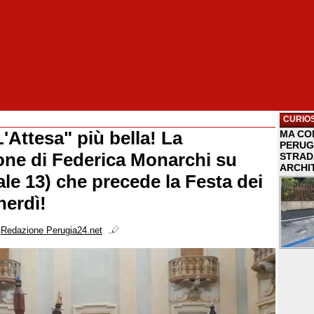
CURIOS
'Attesa" più bella! La
MA COM
PERUG
one di Federica Monarchi su
STRAD
ARCHI
le 13) che precede la Festa dei
nerdì!
i
Redazione Perugia24.net