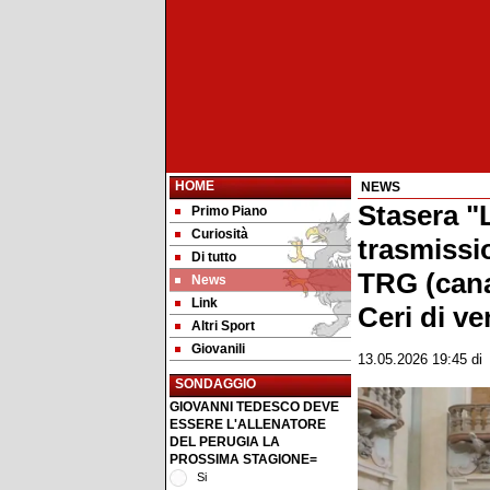
HOME
NEWS
Stasera "L
Primo Piano
Curiosità
trasmissi
Di tutto
TRG (cana
News
Link
Ceri di ve
Altri Sport
Giovanili
13.05.2026 19:45
d
SONDAGGIO
GIOVANNI TEDESCO DEVE
ESSERE L'ALLENATORE
DEL PERUGIA LA
PROSSIMA STAGIONE=
Si