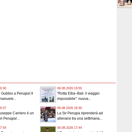
0:30
06.08.2026 19:55
o Gubbio a Perugia! Il
"Rotta Elba–Bali: il viaggio
Emanuele...
impossibile": nuova...
9:37
06.08.2026 18:30
Giuseppe Carriero è un
La Sir Perugia riprenderà ad
l Perugia!...
allenarsi tra una settimana...
7:54
06.08.2026 17:44