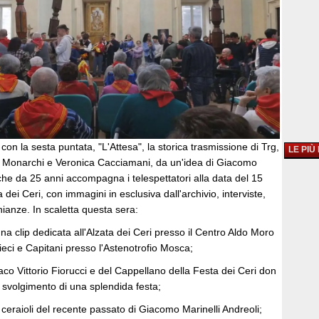
con la sesta puntata, "L'Attesa", la storica trasmissione di Trg,
LE PIÙ
 Monarchi e Veronica Cacciamani, da un'idea di Giacomo
 che da 25 anni accompagna i telespettatori alla data del 15
dei Ceri, con immagini in esclusiva dall'archivio, interviste,
ianze. In scaletta questa sera:
una clip dedicata all'Alzata dei Ceri presso il Centro Aldo Moro
dieci e Capitani presso l'Astenotrofio Mosca;
daco Vittorio Fiorucci e del Cappellano della Festa dei Ceri don
o svolgimento di una splendida festa;
ni ceraioli del recente passato di Giacomo Marinelli Andreoli;