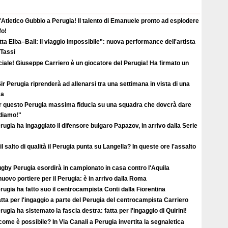
'Atletico Gubbio a Perugia! Il talento di Emanuele pronto ad esplodere
fo!
ta Elba–Bali: il viaggio impossibile": nuova performance dell'artista
 Tassi
ciale! Giuseppe Carriero è un giocatore del Perugia! Ha firmato un
ir Perugia riprenderà ad allenarsi tra una settimana in vista di una
ma
r questo Perugia massima fiducia su una squadra che dovcrà dare
ediamo!"
erugia ha ingaggiato il difensore bulgaro Papazov, in arrivo dalla Serie
il salto di qualità il Perugia punta su Langella? In queste ore l'assalto
ugby Perugia esordirà in campionato in casa contro l'Aquila
uovo portiere per il Perugia: è in arrivo dalla Roma
erugia ha fatto suo il centrocampista Conti dalla Fiorentina
atta per l'ingaggio a parte del Perugia del centrocampista Carriero
erugia ha sistemato la fascia destra: fatta per l'ingaggio di Quirini!
ome è possibile? In Via Canali a Perugia invertita la segnaletica