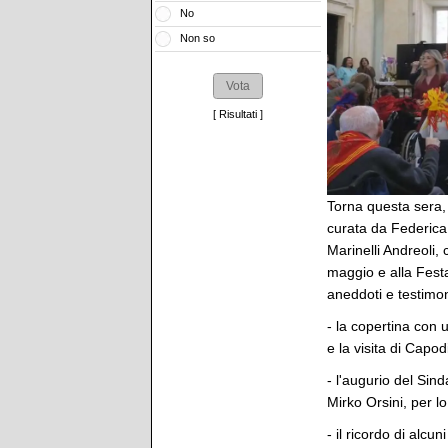
No
Non so
[
Risultati
]
Torna questa sera, 
curata da Federica
Marinelli Andreoli,
maggio e alla Festa 
aneddoti e testimon
- la copertina con 
e la visita di Capo
- l'augurio del Sin
Mirko Orsini, per l
- il ricordo di alcu