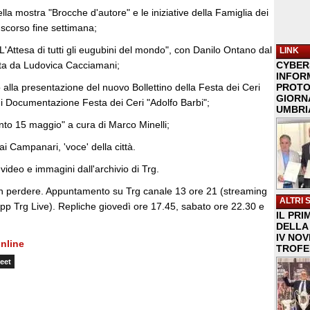
ella mostra "Brocche d'autore" e le iniziative della Famiglia dei
 scorso fine settimana;
"L'Attesa di tutti gli eugubini del mondo", con Danilo Ontano dal
LINK
a da Ludovica Cacciamani;
CYBER
INFOR
to alla presentazione del nuovo Bollettino della Festa dei Ceri
PROTO
GIORNA
di Documentazione Festa dei Ceri "Adolfo Barbi";
UMBRIA
nto 15 maggio" a cura di Marco Minelli;
ai Campanari, 'voce' della città.
deo e immagini dall'archivio di Trg.
n perdere. Appuntamento su Trg canale 13 ore 21 (streaming
ALTRI 
pp Trg Live). Repliche giovedì ore 17.45, sabato ore 22.30 e
IL PRI
DELLA 
IV NO
nline
TROFE
eet