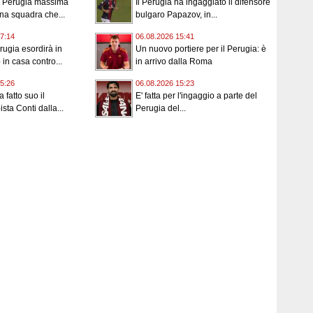
o Perugia massima
Il Perugia ha ingaggiato il difensore
una squadra che...
bulgaro Papazov, in...
7:14
06.08.2026 15:41
rugia esordirà in
Un nuovo portiere per il Perugia: è
in casa contro...
in arrivo dalla Roma
5:26
06.08.2026 15:23
a fatto suo il
E' fatta per l'ingaggio a parte del
sta Conti dalla...
Perugia del...