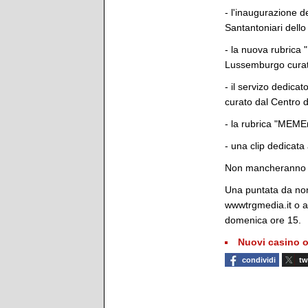
- l'inaugurazione d
Santantoniari dello
- la nuova rubrica 
Lussemburgo curat
- il servizo dedica
curato dal Centro 
- la rubrica "MEME
- una clip dedicata 
Non mancheranno vi
Una puntata da no
wwwtrgmedia.it o a
domenica ore 15.
Nuovi casino o
condividi
tw