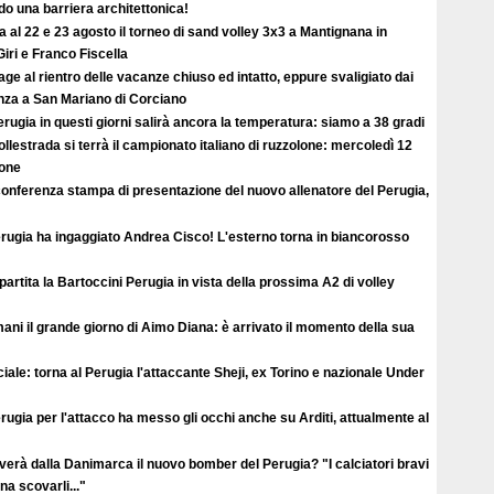
o una barriera architettonica!
ta al 22 e 23 agosto il torneo di sand volley 3x3 a Mantignana in
iri e Franco Fiscella
ge al rientro delle vacanze chiuso ed intatto, eppure svaligiato dai
enza a San Mariano di Corciano
rugia in questi giorni salirà ancora la temperatura: siamo a 38 gradi
llestrada si terrà il campionato italiano di ruzzolone: mercoledì 12
ione
conferenza stampa di presentazione del nuovo allenatore del Perugia,
erugia ha ingaggiato Andrea Cisco! L'esterno torna in biancorosso
ipartita la Bartoccini Perugia in vista della prossima A2 di volley
ni il grande giorno di Aimo Diana: è arrivato il momento della sua
ciale: torna al Perugia l'attaccante Sheji, ex Torino e nazionale Under
erugia per l'attacco ha messo gli occhi anche su Arditi, attualmente al
verà dalla Danimarca il nuovo bomber del Perugia? "I calciatori bravi
a scovarli..."