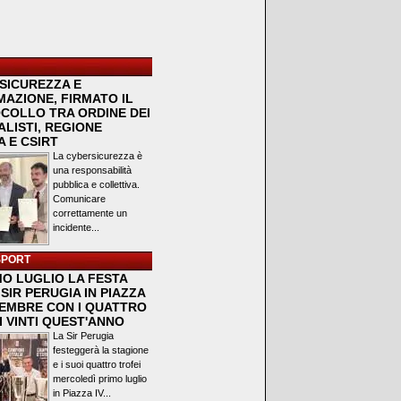
SICUREZZA E
MAZIONE, FIRMATO IL
COLLO TRA ORDINE DEI
LISTI, REGIONE
 E CSIRT
La cybersicurezza è
una responsabilità
pubblica e collettiva.
Comunicare
correttamente un
incidente...
SPORT
MO LUGLIO LA FESTA
SIR PERUGIA IN PIAZZA
VEMBRE CON I QUATTRO
I VINTI QUEST'ANNO
La Sir Perugia
festeggerà la stagione
e i suoi quattro trofei
mercoledì primo luglio
in Piazza IV...