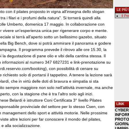
LE PIÙ
con il pilates proposto in vigna all'insegna dello slogan
Il P
ra i filari e i profumi della natura". Si tornerá quindi alla
Colle Umberto, domenica 17 maggio. In collaborazione con
er vivere un'esperienza unica per rigenerare corpo e mente.
ciale si terrà all'aperto sotto un bellissimo gazebo, situato
 della Big Bench, dove si potrà ammirare il panorama e godere
campagna. Il programma prevede il ritrovo alle ore 15.30, la
i la degustazione di pane olio e vibi della cantina stessa. Il
on informazioni al numero 347 6827231 e link-prenotazione su
rdi.reservio.com/booking), con possibilità di cenare su
richiesto solo di portarsi il tappetino. A tenere la lezione sarà
rdi, che in virtù delle doti di bravura e simpatia si sta
ito sempre maggiore non solo nell'attività invernale, ma anche
perto, con la stagione che è tra l'altro solo agli inizi.
se Belardi è istruttore Coni Certificata 3° livello Pilates
LINK
ponsabile provinciale del settore per lo stesso Csen, con
CYBER
n management dello sport e attività motorie. Nelle prossime
INFOR
iste altre lezioni per far conoscere il mondo del pilates,
PROTO
GIORNA
a e alla socializzazione.
UMBRIA