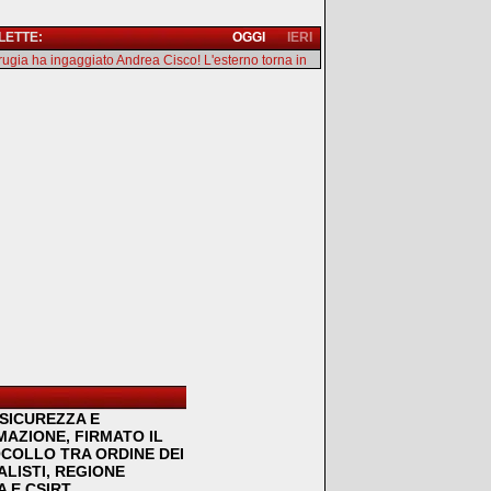
 LETTE:
OGGI
IERI
erugia ha ingaggiato Andrea Cisco! L'esterno torna in
SICUREZZA E
MAZIONE, FIRMATO IL
COLLO TRA ORDINE DEI
LISTI, REGIONE
 E CSIRT