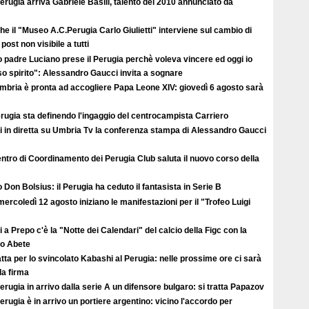
erugia arriva Gabriele Basili, talento del 2010 annunciato da
e il "Museo A.C.Perugia Carlo Giulietti" interviene sul cambio di
post non visibile a tutti
 padre Luciano prese il Perugia perchè voleva vincere ed oggi io
so spirito": Alessandro Gaucci invita a sognare
Umbria è pronta ad accogliere Papa Leone XIV: giovedì 6 agosto sarà
erugia sta definendo l'ingaggio del centrocampista Carriero
i in diretta su Umbria Tv la conferenza stampa di Alessandro Gaucci
entro di Coordinamento dei Perugia Club saluta il nuovo corso della
 Don Bolsius: il Perugia ha ceduto il fantasista in Serie B
ercoledì 12 agosto iniziano le manifestazioni per il "Trofeo Luigi
 a Prepo c'è la "Notte dei Calendari" del calcio della Figc con la
lo Abete
atta per lo svincolato Kabashi al Perugia: nelle prossime ore ci sarà
lla firma
erugia in arrivo dalla serie A un difensore bulgaro: si tratta Papazov
erugia è in arrivo un portiere argentino: vicino l'accordo per