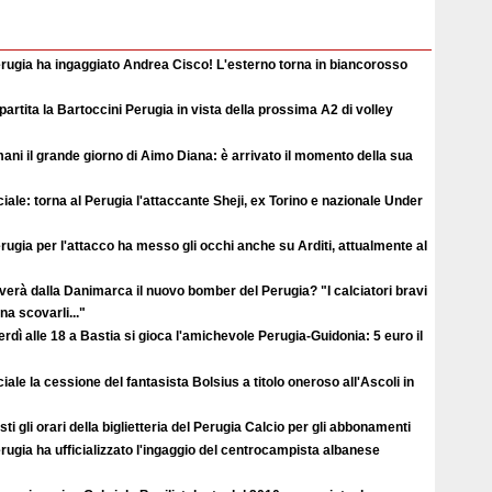
erugia ha ingaggiato Andrea Cisco! L'esterno torna in biancorosso
ipartita la Bartoccini Perugia in vista della prossima A2 di volley
ni il grande giorno di Aimo Diana: è arrivato il momento della sua
ciale: torna al Perugia l'attaccante Sheji, ex Torino e nazionale Under
erugia per l'attacco ha messo gli occhi anche su Arditi, attualmente al
verà dalla Danimarca il nuovo bomber del Perugia? "I calciatori bravi
a scovarli..."
rdì alle 18 a Bastia si gioca l'amichevole Perugia-Guidonia: 5 euro il
ciale la cessione del fantasista Bolsius a titolo oneroso all'Ascoli in
ti gli orari della biglietteria del Perugia Calcio per gli abbonamenti
erugia ha ufficializzato l'ingaggio del centrocampista albanese