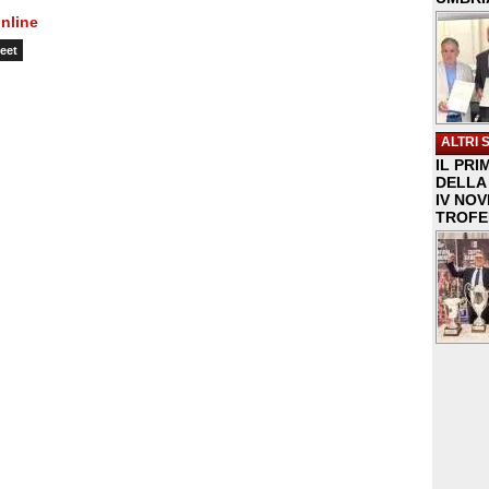
nline
eet
ALTRI 
IL PRI
DELLA 
IV NO
TROFE