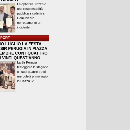
La cybersicurezza è
una responsabilità
pubblica e collettiva.
Comunicare
correttamente un
incidente...
SPORT
MO LUGLIO LA FESTA
SIR PERUGIA IN PIAZZA
VEMBRE CON I QUATTRO
I VINTI QUEST'ANNO
La Sir Perugia
festeggerà la stagione
e i suoi quattro trofei
mercoledì primo luglio
in Piazza IV...