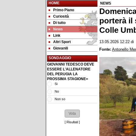
HOME
NEWS
Domenica
Primo Piano
Curiosità
porterà il
Di tutto
Colle Um
News
Link
Altri Sport
13.05.2026 12:22
d
Giovanili
Fonte:
Antonello Me
SONDAGGIO
GIOVANNI TEDESCO DEVE
ESSERE L'ALLENATORE
DEL PERUGIA LA
PROSSIMA STAGIONE=
Si
No
Non so
[
Risultati
]