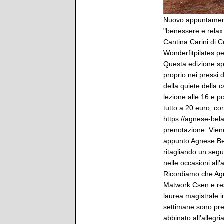
Nuovo appuntamento 
"benessere e relax t
Cantina Carini di 
Wonderfitpilates p
Questa edizione spe
proprio nei pressi
della quiete della 
lezione alle 16 e po
tutto a 20 euro, c
https://agnese-bela
prenotazione. Viene 
appunto Agnese Bela
ritagliando un segu
nelle occasioni all'a
Ricordiamo che Agne
Matwork Csen e res
laurea magistrale i
settimane sono prev
abbinato all'allegri