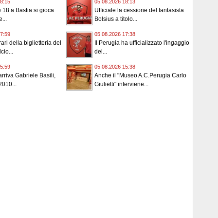
8:15
05.08.2026 18:13
e 18 a Bastia si gioca
Ufficiale la cessione del fantasista
...
Bolsius a titolo...
7:59
05.08.2026 17:38
ari della biglietteria del
Il Perugia ha ufficializzato l'ingaggio
cio...
del...
5:59
05.08.2026 15:38
rriva Gabriele Basili,
Anche il "Museo A.C.Perugia Carlo
2010...
Giulietti" interviene...