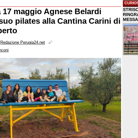
CURIOS
 17 maggio Agnese Belardi
STRISC
RINGR
 suo pilates alla Cantina Carini di
MESSA
berto
i
Redazione Perugia24.net
nconi