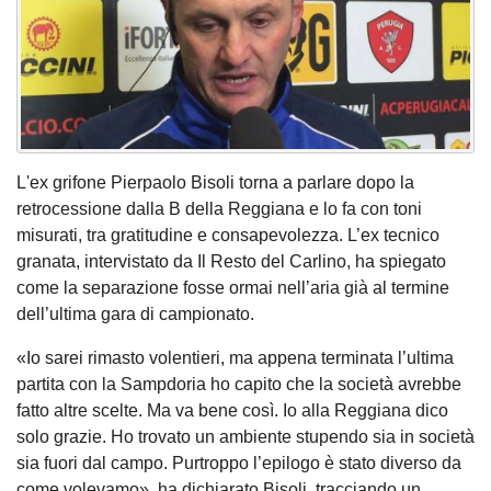
L'ex grifone Pierpaolo Bisoli torna a parlare dopo la
retrocessione dalla B della Reggiana e lo fa con toni
misurati, tra gratitudine e consapevolezza. L’ex tecnico
granata, intervistato da Il Resto del Carlino, ha spiegato
come la separazione fosse ormai nell’aria già al termine
dell’ultima gara di campionato.
«Io sarei rimasto volentieri, ma appena terminata l’ultima
partita con la Sampdoria ho capito che la società avrebbe
fatto altre scelte. Ma va bene così. Io alla Reggiana dico
solo grazie. Ho trovato un ambiente stupendo sia in società
sia fuori dal campo. Purtroppo l’epilogo è stato diverso da
come volevamo», ha dichiarato Bisoli, tracciando un