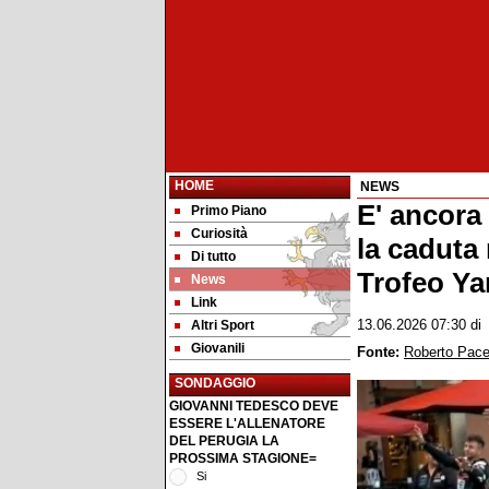
HOME
NEWS
E' ancora
Primo Piano
Curiosità
la caduta 
Di tutto
Trofeo Y
News
Link
Altri Sport
13.06.2026 07:30
d
Giovanili
Fonte:
Roberto Pac
SONDAGGIO
GIOVANNI TEDESCO DEVE
ESSERE L'ALLENATORE
DEL PERUGIA LA
PROSSIMA STAGIONE=
Si