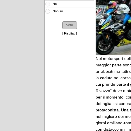
No
Non so
[
Risultati
]
Nel motorsport dell
maggior parte sono i
arrabbiati ma tutti
la caduta nel corso
cui prende parte il
Rivazza” dove moto
per il momento, con
dettagliati si cono
protagonista. Una t
nel migliore dei mo
giorni emiliano-rom
con distacco minim