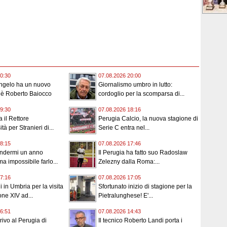
0:30
07.08.2026 20:00
angelo ha un nuovo
Giornalismo umbro in lutto:
 è Roberto Baiocco
cordoglio per la scomparsa di...
9:30
07.08.2026 18:16
 il Rettore
Perugia Calcio, la nuova stagione di
tà per Stranieri di...
Serie C entra nel...
8:15
07.08.2026 17:46
endermi un anno
Il Perugia ha fatto suo Radoslaw
a impossibile farlo...
Zelezny dalla Roma:...
7:16
07.08.2026 17:05
 in Umbria per la visita
Sfortunato inizio di stagione per la
ne XIV ad...
Pietralunghese! E'...
6:51
07.08.2026 14:43
rrivo al Perugia di
Il tecnico Roberto Landi porta i