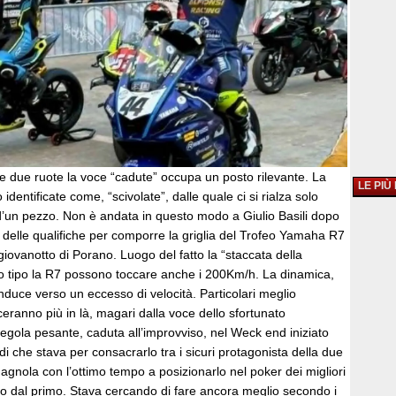
e due ruote la voce “cadute” occupa un posto rilevante. La
LE PIÙ
dentificate come, “scivolate”, dalle quale ci si rialza solo
 d’un pezzo. Non è andata in questo modo a Giulio Basili dopo
 delle qualifiche per comporre la griglia del Trofeo Yamaha R7
 giovanotto di Porano. Luogo del fatto la “staccata della
 tipo la R7 possono toccare anche i 200Km/h. La dinamica,
duce verso un eccesso di velocità. Particolari meglio
sceranno più in là, magari dalla voce dello sfortunato
egola pesante, caduta all’improvviso, nel Weck end iniziato
di che stava per consacrarlo tra i sicuri protagonista della due
agnola con l’ottimo tempo a posizionarlo nel poker dei migliori
o dal primo. Stava cercando di fare ancora meglio secondo i