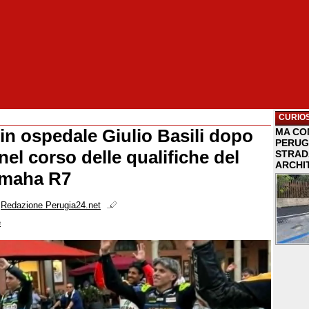
CURIOS
 in ospedale Giulio Basili dopo
MA COM
PERUG
nel corso delle qualifiche del
STRAD
ARCHI
amaha R7
i
Redazione Perugia24.net
e