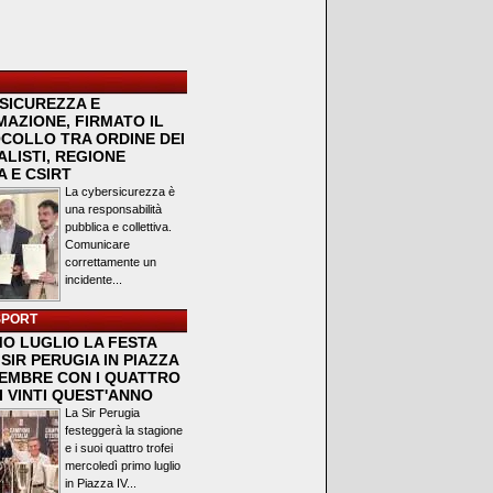
SICUREZZA E
MAZIONE, FIRMATO IL
COLLO TRA ORDINE DEI
LISTI, REGIONE
 E CSIRT
La cybersicurezza è
una responsabilità
pubblica e collettiva.
Comunicare
correttamente un
incidente...
SPORT
MO LUGLIO LA FESTA
SIR PERUGIA IN PIAZZA
VEMBRE CON I QUATTRO
I VINTI QUEST'ANNO
La Sir Perugia
festeggerà la stagione
e i suoi quattro trofei
mercoledì primo luglio
in Piazza IV...