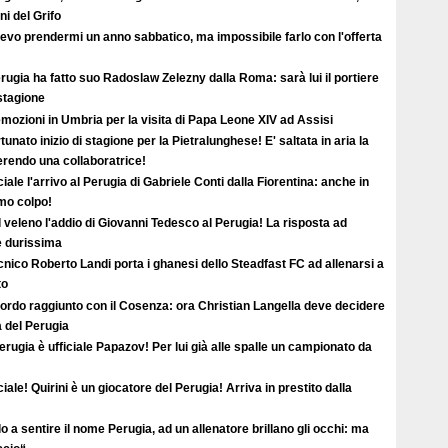
i del Grifo
evo prendermi un anno sabbatico, ma impossibile farlo con l'offerta
erugia ha fatto suo Radoslaw Zelezny dalla Roma: sarà lui il portiere
 stagione
mozioni in Umbria per la visita di Papa Leone XIV ad Assisi
tunato inizio di stagione per la Pietralunghese! E' saltata in aria la
ferendo una collaboratrice!
ciale l'arrivo al Perugia di Gabriele Conti dalla Fiorentina: anche in
imo colpo!
l veleno l'addio di Giovanni Tedesco al Perugia! La risposta ad
è durissima
ecnico Roberto Landi porta i ghanesi dello Steadfast FC ad allenarsi a
to
ordo raggiunto con il Cosenza: ora Christian Langella deve decidere
a del Perugia
erugia è ufficiale Papazov! Per lui già alle spalle un campionato da
ciale! Quirini è un giocatore del Perugia! Arriva in prestito dalla
o a sentire il nome Perugia, ad un allenatore brillano gli occhi: ma