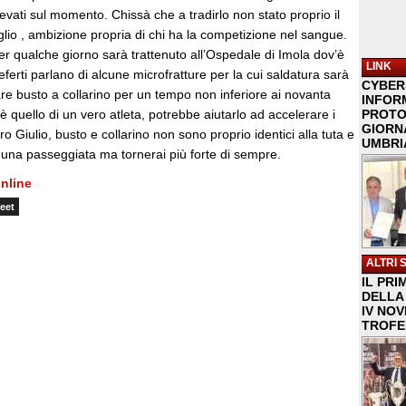
levati sul momento. Chissà che a tradirlo non stato proprio il
glio , ambizione propria di chi ha la competizione nel sangue.
r qualche giorno sarà trattenuto all’Ospedale di Imola dov’è
LINK
referti parlano di alcune microfratture per la cui saldatura sarà
CYBER
re busto a collarino per un tempo non inferiore ai novanta
INFOR
he è quello di un vero atleta, potrebbe aiutarlo ad accelerare i
PROTO
GIORNA
o Giulio, busto e collarino non sono proprio identici alla tuta e
UMBRIA
 una passeggiata ma tornerai più forte di sempre.
nline
eet
ALTRI 
IL PRI
DELLA 
IV NO
TROFE