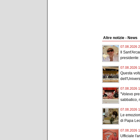
Altre notizie - News
07.08.2026 2
Il Sant'Arc
presidente:
07.08.2026 1
Questa volta
dell'Universi
07.08.2026 1
"Volevo pr
sabbatico, m
07.08.2026 1
Le emozioni
di Papa Leo
07.08.2026 1
Ufficiale l'a