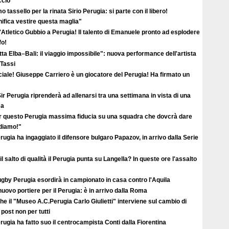
ccio“
o tassello per la rinata Sirio Perugia: si parte con il libero!
ifica vestire questa maglia"
'Atletico Gubbio a Perugia! Il talento di Emanuele pronto ad esplodere
fo!
ta Elba–Bali: il viaggio impossibile": nuova performance dell'artista
 Tassi
ciale! Giuseppe Carriero è un giocatore del Perugia! Ha firmato un
ir Perugia riprenderà ad allenarsi tra una settimana in vista di una
ma
r questo Perugia massima fiducia su una squadra che dovcrà dare
ediamo!"
erugia ha ingaggiato il difensore bulgaro Papazov, in arrivo dalla Serie
il salto di qualità il Perugia punta su Langella? In queste ore l'assalto
ugby Perugia esordirà in campionato in casa contro l'Aquila
uovo portiere per il Perugia: è in arrivo dalla Roma
e il "Museo A.C.Perugia Carlo Giulietti" interviene sul cambio di
 post non per tutti
erugia ha fatto suo il centrocampista Conti dalla Fiorentina