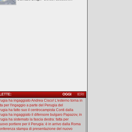
 LETTE:
OGGI
IERI
erugia ha ingaggiato Andrea Cisco! L'esterno torna in
tta per l'ingaggio a parte del Perugia del
rugia ha fatto suo il centrocampista Conti dalla
erugia ha ingaggiato il difensore bulgaro Papazov, in
rugia ha sistemato la fascia destra: fatta per
uovo portiere per il Perugia: è in arrivo dalla Roma
onferenza stampa di presentazione del nuovo