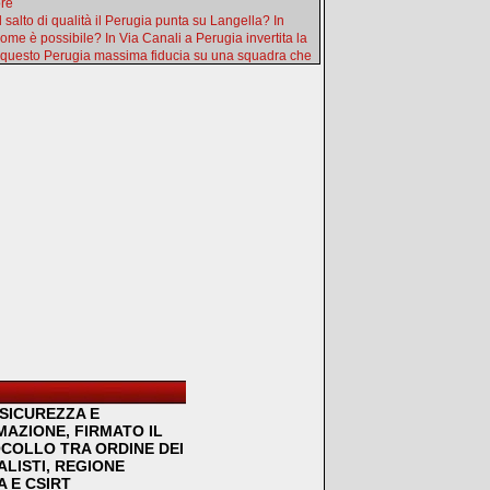
ore
l salto di qualità il Perugia punta su Langella? In
ome è possibile? In Via Canali a Perugia invertita la
 questo Perugia massima fiducia su una squadra che
SICUREZZA E
MAZIONE, FIRMATO IL
COLLO TRA ORDINE DEI
LISTI, REGIONE
 E CSIRT