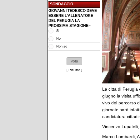
SONDAGGIO
GIOVANNI TEDESCO DEVE
ESSERE L'ALLENATORE
DEL PERUGIA LA
PROSSIMA STAGIONE=
Si
No
Non so
[
Risultati
]
La città di Perugia
giugno la visita uf
vivo del percorso d
giornate sarà infat
candidatura cittad
Vincenzo Lupatelli,
Marco Lombardi, AC