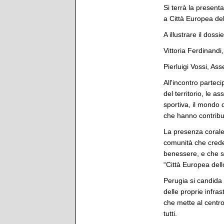
Si terrà la presenta
a Città Europea de
A illustrare il doss
Vittoria Ferdinandi
Pierluigi Vossi, As
All'incontro parteci
del territorio, le a
sportiva, il mondo d
che hanno contribui
La presenza corale 
comunità che crede
benessere, e che si
“Città Europea dell
Perugia si candida 
delle proprie infra
che mette al centro 
tutti.