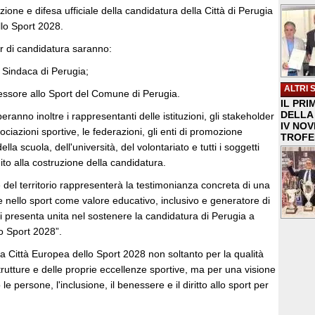
zione e difesa ufficiale della candidatura della Città di Perugia
llo Sport 2028.
ier di candidatura saranno:
, Sindaca di Perugia;
ALTRI 
sessore allo Sport del Comune di Perugia.
IL PRI
DELLA 
peranno inoltre i rappresentanti delle istituzioni, gli stakeholder
IV NO
ssociazioni sportive, le federazioni, gli enti di promozione
TROFE
ella scuola, dell'università, del volontariato e tutti i soggetti
to alla costruzione della candidatura.
del territorio rappresenterà la testimonianza concreta di una
 nello sport come valore educativo, inclusivo e generatore di
 presenta unita nel sostenere la candidatura di Perugia a
o Sport 2028”.
a Città Europea dello Sport 2028 non soltanto per la qualità
strutture e delle proprie eccellenze sportive, ma per una visione
le persone, l'inclusione, il benessere e il diritto allo sport per