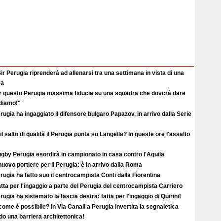
ir Perugia riprenderà ad allenarsi tra una settimana in vista di una
ma
r questo Perugia massima fiducia su una squadra che dovcrà dare
ediamo!"
erugia ha ingaggiato il difensore bulgaro Papazov, in arrivo dalla Serie
il salto di qualità il Perugia punta su Langella? In queste ore l'assalto
ugby Perugia esordirà in campionato in casa contro l'Aquila
uovo portiere per il Perugia: è in arrivo dalla Roma
erugia ha fatto suo il centrocampista Conti dalla Fiorentina
atta per l'ingaggio a parte del Perugia del centrocampista Carriero
erugia ha sistemato la fascia destra: fatta per l'ingaggio di Quirini!
ome è possibile? In Via Canali a Perugia invertita la segnaletica
o una barriera architettonica!