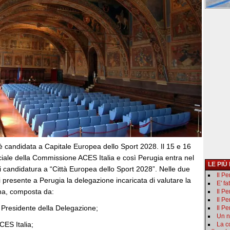
 è candidata a Capitale Europea dello Sport 2028. Il 15 e 16
ficiale della Commissione ACES Italia e così Perugia entra nel
LE PIÙ
i candidatura a “Città Europea dello Sport 2028”. Nelle due
Il P
ti presente a Perugia la delegazione incaricata di valutare la
E' fa
ina, composta da:
Il Pe
Il P
 Presidente della Delegazione;
Il Pe
Un n
ES Italia;
La c