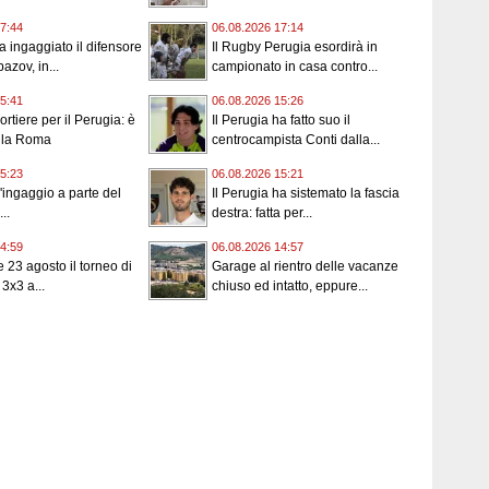
7:44
06.08.2026 17:14
a ingaggiato il difensore
Il Rugby Perugia esordirà in
azov, in...
campionato in casa contro...
5:41
06.08.2026 15:26
rtiere per il Perugia: è
Il Perugia ha fatto suo il
alla Roma
centrocampista Conti dalla...
5:23
06.08.2026 15:21
 l'ingaggio a parte del
Il Perugia ha sistemato la fascia
..
destra: fatta per...
4:59
06.08.2026 14:57
 e 23 agosto il torneo di
Garage al rientro delle vacanze
3x3 a...
chiuso ed intatto, eppure...