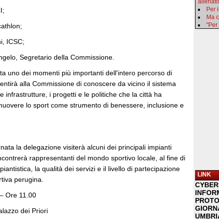
allenat
Per i
I;
Ma c
"Per
cathlon;
i, ICSC;
gelo, Segretario della Commissione.
ta uno dei momenti più importanti dell'intero percorso di
entirà alla Commissione di conoscere da vicino il sistema
 infrastrutture, i progetti e le politiche che la città ha
muovere lo sport come strumento di benessere, inclusione e
nata la delegazione visiterà alcuni dei principali impianti
 incontrerà rappresentanti del mondo sportivo locale, al fine di
piantistica, la qualità dei servizi e il livello di partecipazione
LINK
tiva perugina.
CYBER
INFOR
 – Ore 11.00
PROTO
GIORNA
alazzo dei Priori
UMBRIA