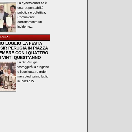
La cybersicurezza è
una responsabilità
pubblica e collettiva.
Comunicare
correttamente un
incidente...
SPORT
MO LUGLIO LA FESTA
SIR PERUGIA IN PIAZZA
VEMBRE CON I QUATTRO
I VINTI QUEST'ANNO
La Sir Perugia
festeggerà la stagione
e i suoi quattro trofei
mercoledì primo luglio
in Piazza IV...