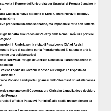
ta volta il Rettore dell'Università per Stranieri di Perugia è andato in
e
gia Calcio, la nuova stagione di Serie C entra nel vivo: obiettivi,
i del Grifo
evo prendermi un anno sabbatico, ma impossibile farlo con l'offerta
erugia ha fatto suo Radoslaw Zelezny dalla Roma: sarà lui il portiere
 stagione
mozioni in Umbria per la visita di Papa Leone XIV ad Assisi
tunato inizio di stagione per la Pietralunghese! E' saltata in aria la
ferendo una collaboratrice!
ciale l'arrivo al Perugia di Gabriele Conti dalla Fiorentina: anche in
imo colpo!
l veleno l'addio di Giovanni Tedesco al Perugia! La risposta ad
è durissima
ecnico Roberto Landi porta i ghanesi dello Steadfast FC ad allenarsi a
to
ordo raggiunto con il Cosenza: ora Christian Langella deve decidere
a del Perugia
erugia è ufficiale Papazov! Per lui già alle spalle un campionato da
ciale! Quirini è un giocatore del Perugia! Arriva in prestito dalla