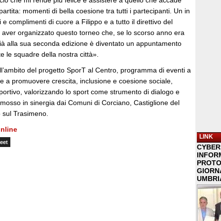
, ciò che mi rende più felice è assistere a quello che accade
rtita: momenti di bella coesione tra tutti i partecipanti. Un in
i e complimenti di cuore a Filippo e a tutto il direttivo del
er aver organizzato questo torneo che, se lo scorso anno era
à alla sua seconda edizione è diventato un appuntamento
te le squadre della nostra città».
ell’ambito del progetto SporT al Centro, programma di eventi a
olte a promuovere crescita, inclusione e coesione sociale,
portivo, valorizzando lo sport come strumento di dialogo e
omosso in sinergia dai Comuni di Corciano, Castiglione del
 sul Trasimeno.
nline
LINK
eet
CYBER
INFOR
PROTO
GIORNA
UMBRIA