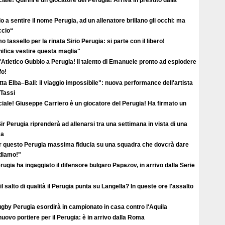
o a sentire il nome Perugia, ad un allenatore brillano gli occhi: ma
ccio“
o tassello per la rinata Sirio Perugia: si parte con il libero!
ifica vestire questa maglia"
'Atletico Gubbio a Perugia! Il talento di Emanuele pronto ad esplodere
fo!
ta Elba–Bali: il viaggio impossibile": nuova performance dell'artista
 Tassi
ciale! Giuseppe Carriero è un giocatore del Perugia! Ha firmato un
ir Perugia riprenderà ad allenarsi tra una settimana in vista di una
ma
r questo Perugia massima fiducia su una squadra che dovcrà dare
ediamo!"
erugia ha ingaggiato il difensore bulgaro Papazov, in arrivo dalla Serie
il salto di qualità il Perugia punta su Langella? In queste ore l'assalto
ugby Perugia esordirà in campionato in casa contro l'Aquila
uovo portiere per il Perugia: è in arrivo dalla Roma