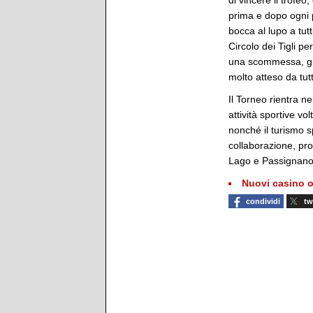
di vincere il trofeo
prima e dopo ogni pa
bocca al lupo a tutt
Circolo dei Tigli p
una scommessa, gi
molto atteso da tut
Il Torneo rientra n
attività sportive v
nonché il turismo s
collaborazione, pr
Lago e Passignano
Nuovi casino o
condividi
tw