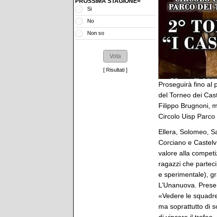
PROSSIMA STAGIONE=
Si
No
Non so
[
Risultati
]
Proseguirà fino al 
del Torneo dei Cast
Filippo Brugnoni, m
Circolo Uisp Parco 
Ellera, Solomeo, S
Corciano e Castelv
valore alla competi
ragazzi che partec
e sperimentale), gr
L’Unanuova. Present
«Vedere le squadre 
ma soprattutto di so