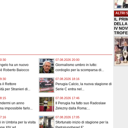
ALTRI 
IL PRI
DELLA 
IV NO
TROFE
0:30
07.08.2026 20:00
angelo ha un nuovo
Giornalismo umbro in lutto:
 è Roberto Baiocco
cordoglio per la scomparsa di...
9:30
07.08.2026 18:16
 il Rettore
Perugia Calcio, la nuova stagione di
tà per Stranieri di...
Serie C entra nel...
8:15
07.08.2026 17:46
endermi un anno
Il Perugia ha fatto suo Radoslaw
a impossibile farlo...
Zelezny dalla Roma:...
7:16
07.08.2026 17:05
 in Umbria per la visita
Sfortunato inizio di stagione per la
ne XIV ad...
Pietralunghese! E'...