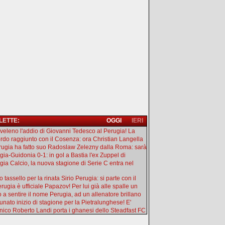
 LETTE:
OGGI
IERI
l veleno l'addio di Giovanni Tedesco al Perugia! La
rdo raggiunto con il Cosenza: ora Christian Langella
erugia ha fatto suo Radoslaw Zelezny dalla Roma: sarà
gia-Guidonia 0-1: in gol a Bastia l'ex Zuppel di
gia Calcio, la nuova stagione di Serie C entra nel
 tassello per la rinata Sirio Perugia: si parte con il
rugia è ufficiale Papazov! Per lui già alle spalle un
o a sentire il nome Perugia, ad un allenatore brillano
tunato inizio di stagione per la Pietralunghese! E'
ecnico Roberto Landi porta i ghanesi dello Steadfast FC