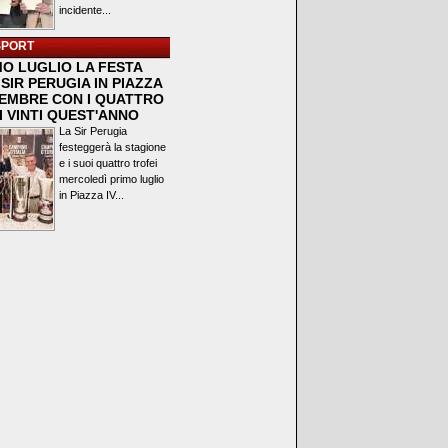
incidente...
SPORT
MO LUGLIO LA FESTA
SIR PERUGIA IN PIAZZA
VEMBRE CON I QUATTRO
I VINTI QUEST'ANNO
La Sir Perugia
festeggerà la stagione
e i suoi quattro trofei
mercoledì primo luglio
in Piazza IV...