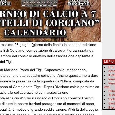
prossimo 26 giugno (giorno della finale) la seconda edizione
elli di Corciano, competizione di calcio a 7 organizzata da
embro del consiglio direttivo dell’associazione ospitante al
dei Tigli.
LE PIÙ
E' a
an Mariano, Parco dei Tigli, Capocavallo, Mantignana,
Acco
ieto sono le otto squadre coinvolte. Anche quest'anno a dare
Il P
Peru
zione è la presenza della squadra dell’Ellera, composta da
Peru
ipano al Campionato Figc - Dcps (Divisione calcio paralimpico
vivo:
Primo
azie alla collaborazione con l’associazione
Al Pe
e al calcio d'inizio il sindaco di Corciano Lorenzo Pierotti:
“Sol
di tutte le nostre frazioni protagoniste di momenti di sport,
Sfor
Il t
cialità, è motivo di grande soddisfazione. Al di là della voglia