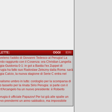
 LETTE:
OGGI
IERI
l veleno l'addio di Giovanni Tedesco al Perugia! La
rdo raggiunto con il Cosenza: ora Christian Langella
gia-Guidonia 0-1: in gol a Bastia l'ex Zuppel di
erugia ha fatto suo Radoslaw Zelezny dalla Roma: sarà
gia Calcio, la nuova stagione di Serie C entra nel
nalismo umbro in lutto: cordoglio per la scomparsa di
 tassello per la rinata Sirio Perugia: si parte con il
ant'Arcangelo ha un nuovo presidente: è Roberto
o
rugia è ufficiale Papazov! Per lui già alle spalle un
evo prendermi un anno sabbatico, ma impossibile