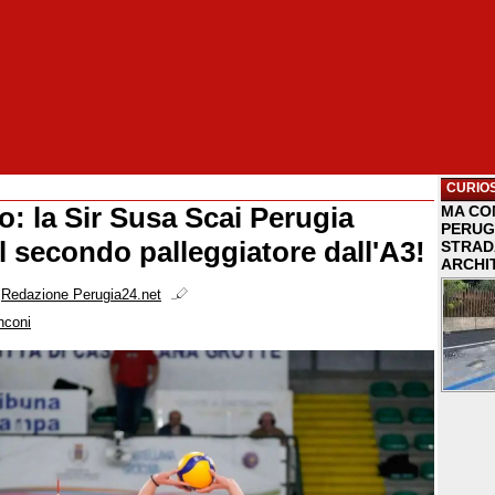
CURIOS
: la Sir Susa Scai Perugia
MA COM
PERUG
l secondo palleggiatore dall'A3!
STRAD
ARCHI
i
Redazione Perugia24.net
nconi