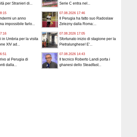
tà per Stranieri di...
Serie C entra nel...
8:15
07.08.2026 17:46
endermi un anno
Il Perugia ha fatto suo Radoslaw
a impossibile farlo...
Zelezny dalla Roma:...
7:16
07.08.2026 17:05
 in Umbria per la visita
Sfortunato inizio di stagione per la
ne XIV ad...
Pietralunghese! E'...
6:51
07.08.2026 14:43
rrivo al Perugia di
Il tecnico Roberto Landi porta i
ti dalla...
ghanesi dello Steadfast...