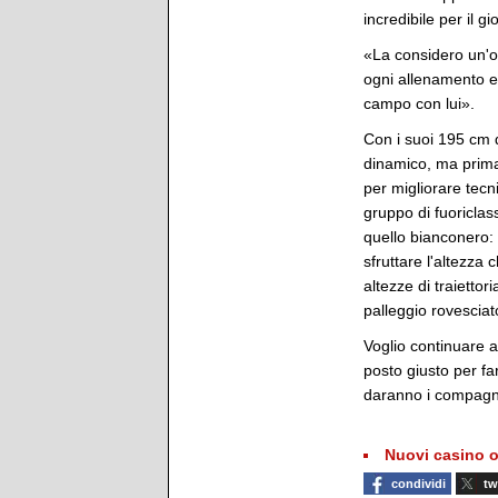
incredibile per il 
«La considero un'oc
ogni allenamento e 
campo con lui».
Con i suoi 195 cm d
dinamico, ma prima 
per migliorare tecn
gruppo di fuoriclass
quello bianconero:
sfruttare l'altezza
altezze di traiettor
palleggio rovesciat
Voglio continuare a
posto giusto per far
daranno i compagni 
Nuovi casino o
condividi
tw