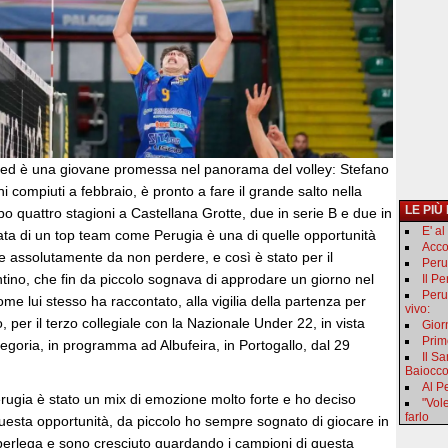
ed è una giovane promessa nel panorama del volley: Stefano
compiuti a febbraio, è pronto a fare il grande salto nella
LE PIÙ
 quattro stagioni a Castellana Grotte, due in serie B e due in
E' a
ata di un top team come Perugia è una di quelle opportunità
Acco
 e assolutamente da non perdere, e così è stato per il
Peru
tino, che fin da piccolo sognava di approdare un giorno nel
Il P
Peru
ome lui stesso ha raccontato, alla vigilia della partenza per
vivo:
, per il terzo collegiale con la Nazionale Under 22, in vista
Gior
Primo
tegoria, in programma ad Albufeira, in Portogallo, dal 29
Il S
Baiocc
Al Pe
rugia è stato un mix di emozione molto forte e ho deciso
"Vol
farlo
questa opportunità, da piccolo ho sempre sognato di giocare in
erlega e sono cresciuto guardando i campioni di questa