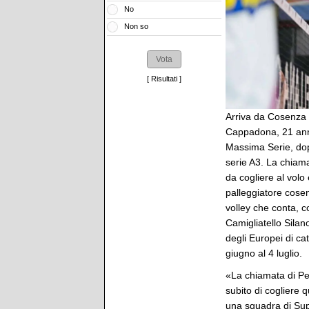
No
Non so
[
Risultati
]
Arriva da Cosenza 
Cappadona, 21 anni 
Massima Serie, dopo
serie A3. La chiam
da cogliere al volo
palleggiatore cosen
volley che conta, c
Camigliatello Silano
degli Europei di ca
giugno al 4 luglio.
«La chiamata di Pe
subito di cogliere 
una squadra di Sup