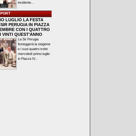
incidente...
SPORT
MO LUGLIO LA FESTA
SIR PERUGIA IN PIAZZA
VEMBRE CON I QUATTRO
I VINTI QUEST'ANNO
La Sir Perugia
festeggerà la stagione
e i suoi quattro trofei
mercoledì primo luglio
in Piazza IV...