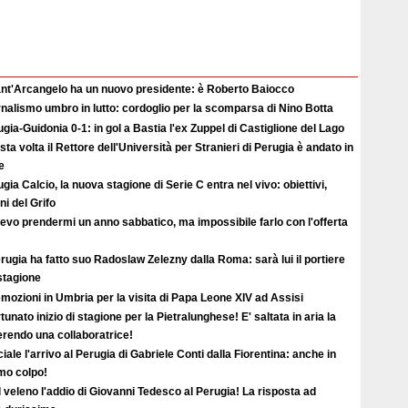
Sant'Arcangelo ha un nuovo presidente: è Roberto Baiocco
nalismo umbro in lutto: cordoglio per la scomparsa di Nino Botta
gia-Guidonia 0-1: in gol a Bastia l'ex Zuppel di Castiglione del Lago
ta volta il Rettore dell'Università per Stranieri di Perugia è andato in
e
gia Calcio, la nuova stagione di Serie C entra nel vivo: obiettivi,
i del Grifo
evo prendermi un anno sabbatico, ma impossibile farlo con l'offerta
erugia ha fatto suo Radoslaw Zelezny dalla Roma: sarà lui il portiere
 stagione
mozioni in Umbria per la visita di Papa Leone XIV ad Assisi
tunato inizio di stagione per la Pietralunghese! E' saltata in aria la
ferendo una collaboratrice!
ciale l'arrivo al Perugia di Gabriele Conti dalla Fiorentina: anche in
imo colpo!
l veleno l'addio di Giovanni Tedesco al Perugia! La risposta ad