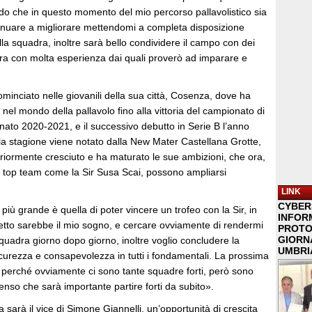
do che in questo momento del mio percorso pallavolistico sia
nuare a migliorare mettendomi a completa disposizione
ella squadra, inoltre sarà bello condividere il campo con dei
a con molta esperienza dai quali proverò ad imparare e
ominciato nelle giovanili della sua città, Cosenza, dove ha
 nel mondo della pallavolo fino alla vittoria del campionato di
nato 2020-2021, e il successivo debutto in Serie B l’anno
la stagione viene notato dalla New Mater Castellana Grotte,
teriormente cresciuto e ha maturato le sue ambizioni, che ora,
n top team come la Sir Susa Scai, possono ampliarsi
LINK
CYBER
iù grande è quella di poter vincere un trofeo con la Sir, in
INFOR
detto sarebbe il mio sogno, e cercare ovviamente di rendermi
PROTO
GIORNA
quadra giorno dopo giorno, inoltre voglio concludere la
UMBRIA
curezza e consapevolezza in tutti i fondamentali. La prossima
 perché ovviamente ci sono tante squadre forti, però sono
enso che sarà importante partire forti da subito».
arà il vice di Simone Giannelli, un’opportunità di crescita