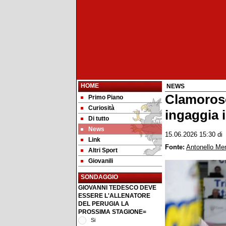
HOME
NEWS
Clamoroso
Primo Piano
Curiosità
ingaggia i
Di tutto
News
15.06.2026 15:30
d
Link
Fonte:
Antonello Me
Altri Sport
Giovanili
SONDAGGIO
GIOVANNI TEDESCO DEVE
ESSERE L'ALLENATORE
DEL PERUGIA LA
PROSSIMA STAGIONE=
Si