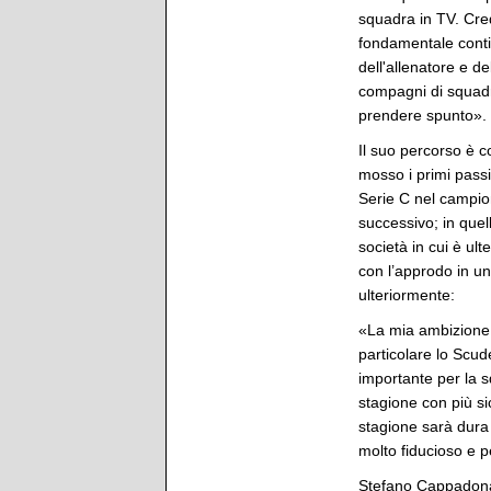
squadra in TV. Cre
fondamentale conti
dell'allenatore e d
compagni di squadr
prendere spunto».
Il suo percorso è c
mosso i primi passi
Serie C nel campio
successivo; in quel
società in cui è ul
con l’approdo in u
ulteriormente:
«La mia ambizione p
particolare lo Scu
importante per la s
stagione con più si
stagione sarà dura
molto fiducioso e p
Stefano Cappadona s