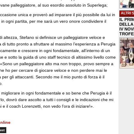
giovane palleggiatore, al suo esordio assoluto in Superlega;
ALTRI 
casione unica e proverò ad imparare il più possibile da lui in
IL PRI
in ogni partita, per me sarà un vero onore condividere il
DELLA 
IV NO
TROFE
i altezza, Stefano si definisce un palleggiatore veloce e
di tutto pronto a sfruttare al massimo l’esperienza a Perugia
icamente e crescere in ogni fondamentale, all’interno di un
e e sotto la guida di uno staff tecnico di altissimo livello come
 «Sono un palleggiatore alto ma non troppo, provo sempre a
 che ho per cercare di giocare veloce e non perdere mai le
ia per gli attaccanti. Secondo me il mio punto di forza è il
o.
 migliorare in ogni fondamentale e so bene che Perugia è il
lo, dovrò dare ascolto a tutti i consigli e le indicazioni che mi
e il coach Lorenzetti, non vedo l'ora di iniziare!».
nline
eet