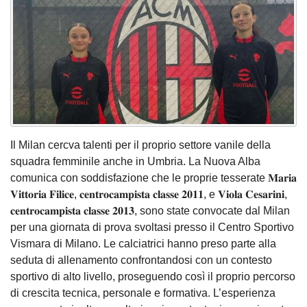
Il Milan cercva talenti per il proprio settore vanile della
squadra femminile anche in Umbria. La Nuova Alba
comunica con soddisfazione che le proprie tesserate 𝐌𝐚𝐫𝐢𝐚
𝐕𝐢𝐭𝐭𝐨𝐫𝐢𝐚 𝐅𝐢𝐥𝐢𝐜𝐞, 𝐜𝐞𝐧𝐭𝐫𝐨𝐜𝐚𝐦𝐩𝐢𝐬𝐭𝐚 𝐜𝐥𝐚𝐬𝐬𝐞 𝟐𝟎𝟏𝟏, e 𝐕𝐢𝐨𝐥𝐚 𝐂𝐞𝐬𝐚𝐫𝐢𝐧𝐢,
𝐜𝐞𝐧𝐭𝐫𝐨𝐜𝐚𝐦𝐩𝐢𝐬𝐭𝐚 𝐜𝐥𝐚𝐬𝐬𝐞 𝟐𝟎𝟏𝟑, sono state convocate dal Milan
per una giornata di prova svoltasi presso il Centro Sportivo
Vismara di Milano. Le calciatrici hanno preso parte alla
seduta di allenamento confrontandosi con un contesto
sportivo di alto livello, proseguendo così il proprio percorso
di crescita tecnica, personale e formativa. L’esperienza