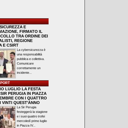
SICUREZZA E
MAZIONE, FIRMATO IL
COLLO TRA ORDINE DEI
LISTI, REGIONE
 E CSIRT
La cybersicurezza è
una responsabilità
pubblica e collettiva.
Comunicare
correttamente un
incidente...
SPORT
MO LUGLIO LA FESTA
SIR PERUGIA IN PIAZZA
VEMBRE CON I QUATTRO
I VINTI QUEST'ANNO
La Sir Perugia
festeggerà la stagione
e i suoi quattro trofei
mercoledì primo luglio
in Piazza IV...