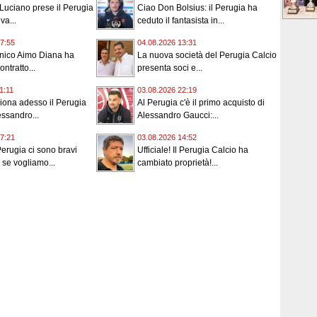
Luciano prese il Perugia
Ciao Don Bolsius: il Perugia ha
va...
ceduto il fantasista in...
7:55
04.08.2026 13:31
cnico Aimo Diana ha
La nuova società del Perugia Calcio
ontratto...
presenta soci e...
1:11
03.08.2026 22:19
iona adesso il Perugia
Al Perugia c'è il primo acquisto di
ssandro...
Alessandro Gaucci:...
7:21
03.08.2026 14:52
Perugia ci sono bravi
Ufficiale! Il Perugia Calcio ha
 se vogliamo...
cambiato proprietà!...