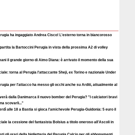
erugia ha ingaggiato Andrea Cisco! L'esterno torna in biancorosso
ipartita la Bartoccini Perugia in vista della prossima A2 di volley
ni il grande giorno di Aimo Diana: è arrivato il momento della sua
ciale: torna al Perugia l'attaccante Sheji, ex Torino e nazionale Under
erugia per l'attacco ha messo gli occhi anche su Arditi, attualmente al
verà dalla Danimarca il nuovo bomber del Perugia? "I calciatori bravi
a scovarli..."
rdì alle 18 a Bastia si gioca l'amichevole Perugia-Guidonia: 5 euro il
ciale la cessione del fantasista Bolsius a titolo oneroso all'Ascoli in
ti gli orari della biglietteria del Perugia Calcio per gli abbonamenti