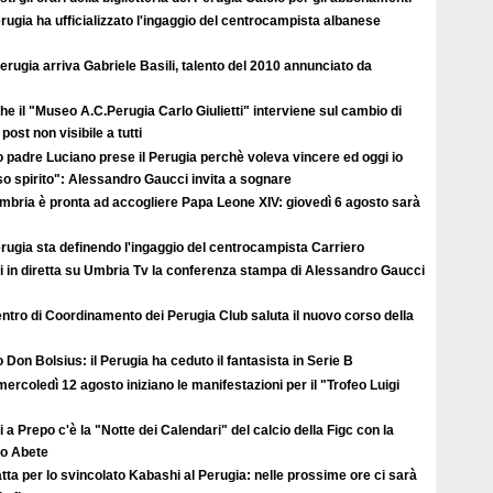
erugia ha ufficializzato l'ingaggio del centrocampista albanese
erugia arriva Gabriele Basili, talento del 2010 annunciato da
e il "Museo A.C.Perugia Carlo Giulietti" interviene sul cambio di
post non visibile a tutti
 padre Luciano prese il Perugia perchè voleva vincere ed oggi io
so spirito": Alessandro Gaucci invita a sognare
Umbria è pronta ad accogliere Papa Leone XIV: giovedì 6 agosto sarà
erugia sta definendo l'ingaggio del centrocampista Carriero
i in diretta su Umbria Tv la conferenza stampa di Alessandro Gaucci
entro di Coordinamento dei Perugia Club saluta il nuovo corso della
 Don Bolsius: il Perugia ha ceduto il fantasista in Serie B
ercoledì 12 agosto iniziano le manifestazioni per il "Trofeo Luigi
 a Prepo c'è la "Notte dei Calendari" del calcio della Figc con la
lo Abete
atta per lo svincolato Kabashi al Perugia: nelle prossime ore ci sarà