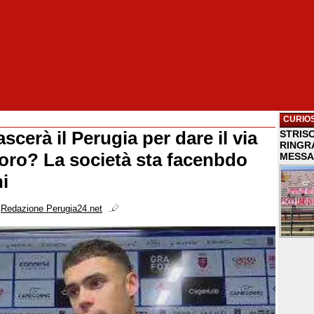
CURIOS
scerà il Perugia per dare il via
STRISC
RINGR
Moro? La società sta facenbdo
MESSA
i
i
Redazione Perugia24.net