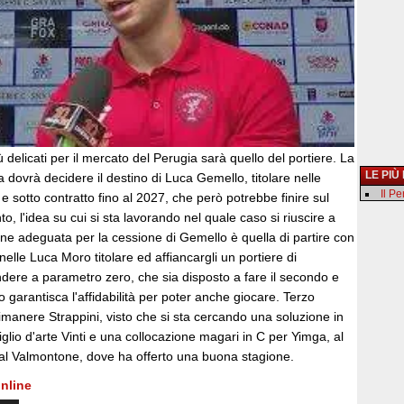
 delicati per il mercato del Perugia sarà quello del portiere. La
LE PIÙ
 dovrà decidere il destino di Luca Gemello, titolare nelle
Il P
 e sotto contratto fino al 2027, che però potrebbe finire sul
, l'idea su cui si sta lavorando nel quale caso si riuscire a
ne adeguata per la cessione di Gemello è quella di partire con
nelle Luca Moro titolare ed affiancargli un portiere di
dere a parametro zero, che sia disposto a fare il secondo e
 garantisca l'affidabilità per poter anche giocare. Terzo
imanere Strappini, visto che si sta cercando una soluzione in
 figlio d'arte Vinti e una collocazione magari in C per Yimga, al
o al Valmontone, dove ha offerto una buona stagione.
nline