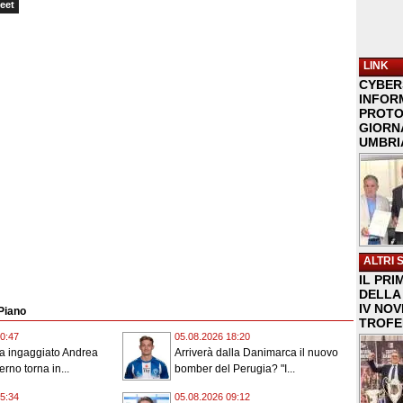
eet
LINK
CYBER
INFOR
PROTO
GIORNA
UMBRIA
ALTRI 
IL PRI
DELLA 
IV NO
 Piano
TROFE
0:47
05.08.2026 18:20
ha ingaggiato Andrea
Arriverà dalla Danimarca il nuovo
erno torna in...
bomber del Perugia? "I...
5:34
05.08.2026 09:12