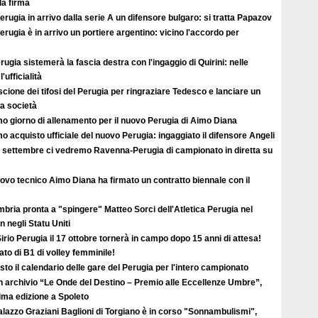
lla firma
erugia in arrivo dalla serie A un difensore bulgaro: si tratta Papazov
erugia è in arrivo un portiere argentino: vicino l'accordo per
erugia sistemerà la fascia destra con l'ingaggio di Quirini: nelle
'ufficialità
scione dei tifosi del Perugia per ringraziare Tedesco e lanciare un
a società
mo giorno di allenamento per il nuovo Perugia di Aimo Diana
o acquisto ufficiale del nuovo Perugia: ingaggiato il difensore Angeli
13 settembre ci vedremo Ravenna-Perugia di campionato in diretta su
uovo tecnico Aimo Diana ha firmato un contratto biennale con il
bria pronta a "spingere" Matteo Sorci dell'Atletica Perugia nel
 negli Statu Uniti
irio Perugia il 17 ottobre tornerà in campo dopo 15 anni di attesa!
to di B1 di volley femminile!
to il calendario delle gare del Perugia per l'intero campionato
in archivio “Le Onde del Destino – Premio alle Eccellenze Umbre”,
rima edizione a Spoleto
lazzo Graziani Baglioni di Torgiano è in corso "Sonnambulismi",