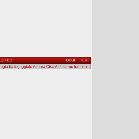
 LETTE:
OGGI
IERI
erugia ha ingaggiato Andrea Cisco! L'esterno torna in