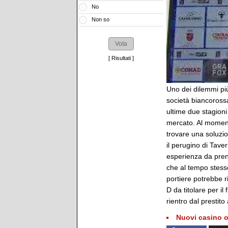
No
Non so
[
Risultati
]
Uno dei dilemmi più
società biancorossa
ultime due stagioni
mercato. Al momento
trovare una soluzio
il perugino di Taver
esperienza da pren
che al tempo stesso
portiere potrebbe r
D da titolare per il
rientro dal prestit
Nuovi casino o