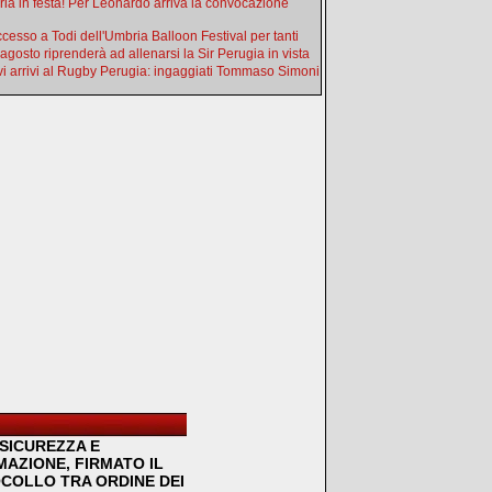
ia in festa! Per Leonardo arriva la convocazione
uccesso a Todi dell'Umbria Balloon Festival per tanti
 agosto riprenderà ad allenarsi la Sir Perugia in vista
i arrivi al Rugby Perugia: ingaggiati Tommaso Simoni
SICUREZZA E
MAZIONE, FIRMATO IL
COLLO TRA ORDINE DEI