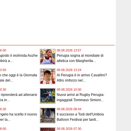
6:00
08.08.2026 13:57
gosto il violinista Aozhe
Perugia sogna al mondiale di
birà a...
atletica con Margherita...
3:50
08.08.2026 13:24
 che oggi è la Giornata
Al Perugia è in arrivo Cavallini?
le del...
Altro rinforzo nel...
0:30
08.08.2026 10:00
o riprenderà ad allenarsi
Nuovi arrivi al Rugby Perugia:
a in...
ingaggiati Tommaso Simoni...
9:30
08.08.2026 08:44
angelo ha scelto il nuovo
Il successo a Todi dell'Umbria
er la...
Balloon Festival per tanti...
8:00
08.08.2026 07:30