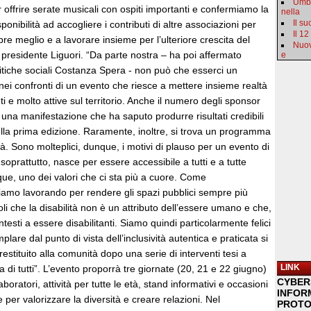
Umbr
r offrire serate musicali con ospiti importanti e confermiamo la
nella
Il s
nibilità ad accogliere i contributi di altre associazioni per
Il 12
pre meglio e a lavorare insieme per l’ulteriore crescita del
Nuov
il presidente Liguori. “Da parte nostra – ha poi affermato
e
litiche sociali Costanza Spera - non può che esserci un
ei confronti di un evento che riesce a mettere insieme realtà
ti e molto attive sul territorio. Anche il numero degli sponsor
una manifestazione che ha saputo produrre risultati credibili
ella prima edizione. Raramente, inoltre, si trova un programma
ità. Sono molteplici, dunque, i motivi di plauso per un evento di
oprattutto, nasce per essere accessibile a tutti e a tutte
e, uno dei valori che ci sta più a cuore. Come
iamo lavorando per rendere gli spazi pubblici sempre più
oli che la disabilità non è un attributo dell’essere umano e che,
ntesti a essere disabilitanti. Siamo quindi particolarmente felici
are dal punto di vista dell’inclusività autentica e praticata si
estituito alla comunità dopo una serie di interventi tesi a
LINK
a di tutti”. L’evento proporrà tre giornate (20, 21 e 22 giugno)
CYBER
aboratori, attività per tutte le età, stand informativi e occasioni
INFOR
 per valorizzare la diversità e creare relazioni. Nel
PROTO