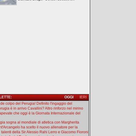
 LETTE:
OGGI
IERI
de colpo del Perugia! Definito l'ingaggio del
rugia è in arrivo Cavallini? Altro rinforzo nel mirino
apevate che oggi è la Giornata Internazionale del
gia sogna al mondiale di atletica con Margherita
ant'Arcangelo ha scelto il nuovo allenatore per la
e talenti della Sir Alessio Rahi Lerro e Giacomo Fioroni