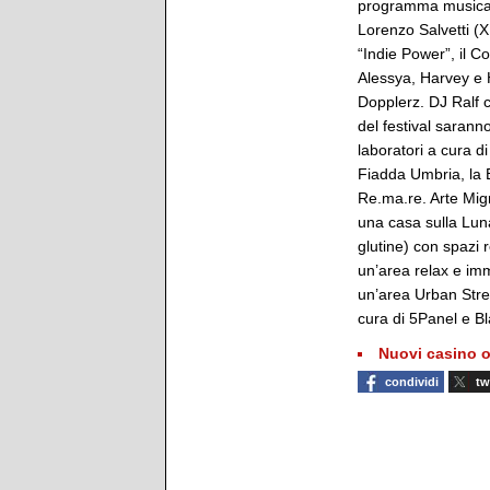
programma musicale d
Lorenzo Salvetti (X
“Indie Power”, il C
Alessya, Harvey e H
Dopplerz. DJ Ralf c
del festival saranno
laboratori a cura di
Fiadda Umbria, la 
Re.ma.re. Arte Migr
una casa sulla Lun
glutine) con spazi r
un’area relax e imm
un’area Urban Stree
cura di 5Panel e Bla
Nuovi casino o
condividi
tw