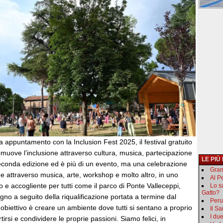
appuntamento con la Inclusion Fest 2025, il festival gratuito
omuove l’inclusione attraverso cultura, musica, partecipazione
LE PIÙ
 seconda edizione ed è più di un evento, ma una celebrazione
Gran
e attraverso musica, arte, workshop e molto altro, in uno
Al Pe
o e accogliente per tutti come il parco di Ponte Valleceppi,
Lo s
Gatto?
ugno a seguito della riqualificazione portata a termine dal
Peru
obiettivo è creare un ambiente dove tutti si sentano a proprio
Il S
I du
irsi e condividere le proprie passioni. Siamo felici, in