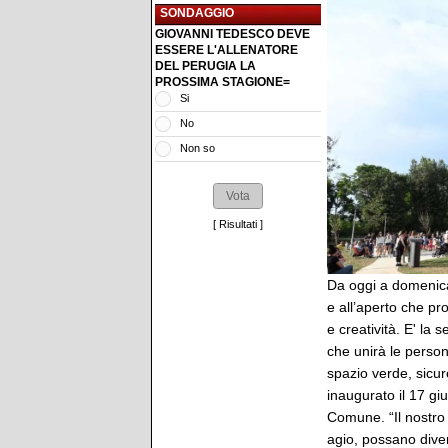
SONDAGGIO
GIOVANNI TEDESCO DEVE
ESSERE L'ALLENATORE
DEL PERUGIA LA
PROSSIMA STAGIONE=
Si
No
Non so
[
Risultati
]
Da oggi a domenica 
e all’aperto che pr
e creatività. E' la
che unirà le person
spazio verde, sicur
inaugurato il 17 gi
Comune. “Il nostro 
agio, possano divert