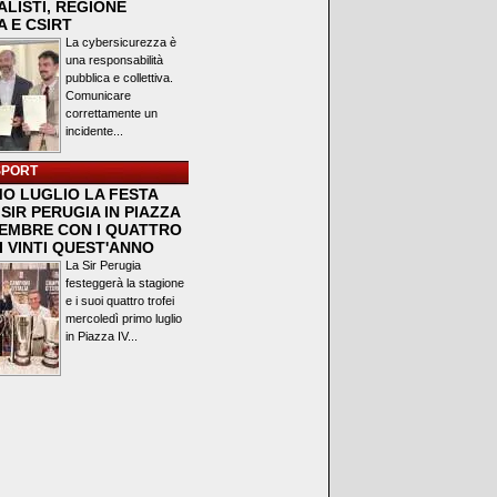
LISTI, REGIONE
 E CSIRT
La cybersicurezza è
una responsabilità
pubblica e collettiva.
Comunicare
correttamente un
incidente...
SPORT
MO LUGLIO LA FESTA
SIR PERUGIA IN PIAZZA
VEMBRE CON I QUATTRO
I VINTI QUEST'ANNO
La Sir Perugia
festeggerà la stagione
e i suoi quattro trofei
mercoledì primo luglio
in Piazza IV...