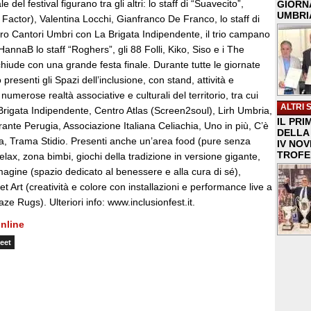
el festival figurano tra gli altri: lo staff di “Suavecito”,
GIORNA
UMBRIA
 Factor), Valentina Locchi, Gianfranco De Franco, lo staff di
oro Cantori Umbri con La Brigata Indipendente, il trio campano
annaB lo staff “Roghers”, gli 88 Folli, Kiko, Siso e i The
hiude con una grande festa finale. Durante tutte le giornate
 presenti gli Spazi dell’inclusione, con stand, attività e
 numerose realtà associative e culturali del territorio, tra cui
ALTRI 
Brigata Indipendente, Centro Atlas (Screen2soul), Lirh Umbria,
IL PRI
ante Perugia, Associazione Italiana Celiachia, Uno in più, C’è
DELLA 
a, Trama Stidio. Presenti anche un’area food (pure senza
IV NO
TROFE
elax, zona bimbi, giochi della tradizione in versione gigante,
agine (spazio dedicato al benessere e alla cura di sé),
t Art (creatività e colore con installazioni e performance live a
ze Rugs). Ulteriori info: www.inclusionfest.it.
nline
eet