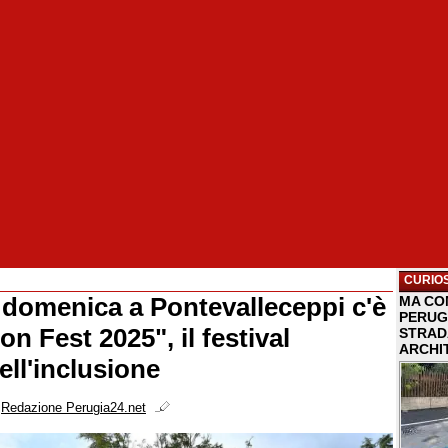
CURIOS
 domenica a Pontevalleceppi c'è
MA COM
PERUG
ion Fest 2025", il festival
STRAD
ARCHI
ell'inclusione
i
Redazione Perugia24.net