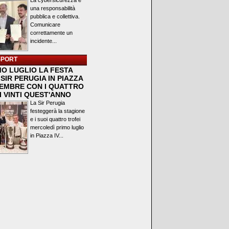
La cybersicurezza è
una responsabilità
pubblica e collettiva.
Comunicare
correttamente un
incidente...
SPORT
MO LUGLIO LA FESTA
SIR PERUGIA IN PIAZZA
VEMBRE CON I QUATTRO
I VINTI QUEST'ANNO
La Sir Perugia
festeggerà la stagione
e i suoi quattro trofei
mercoledì primo luglio
in Piazza IV...