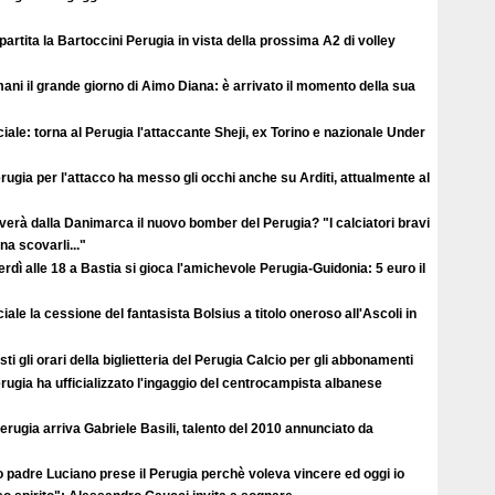
ipartita la Bartoccini Perugia in vista della prossima A2 di volley
ni il grande giorno di Aimo Diana: è arrivato il momento della sua
ciale: torna al Perugia l'attaccante Sheji, ex Torino e nazionale Under
erugia per l'attacco ha messo gli occhi anche su Arditi, attualmente al
verà dalla Danimarca il nuovo bomber del Perugia? "I calciatori bravi
a scovarli..."
rdì alle 18 a Bastia si gioca l'amichevole Perugia-Guidonia: 5 euro il
ciale la cessione del fantasista Bolsius a titolo oneroso all'Ascoli in
ti gli orari della biglietteria del Perugia Calcio per gli abbonamenti
erugia ha ufficializzato l'ingaggio del centrocampista albanese
erugia arriva Gabriele Basili, talento del 2010 annunciato da
 padre Luciano prese il Perugia perchè voleva vincere ed oggi io