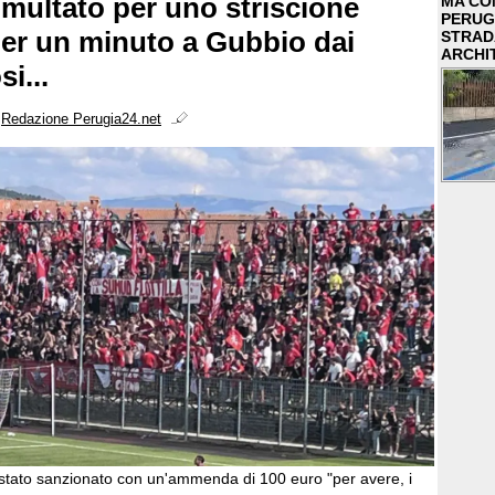
 multato per uno striscione
MA COM
PERUG
er un minuto a Gubbio dai
STRAD
ARCHI
si...
i
Redazione Perugia24.net
è stato sanzionato con un'ammenda di 100 euro "per avere, i