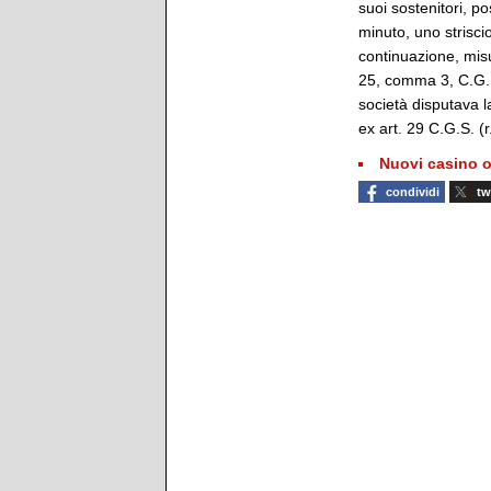
suoi sostenitori, p
minuto, uno strisci
continuazione, misu
25, comma 3, C.G.S.
società disputava la
ex art. 29 C.G.S. (r.
Nuovi casino o
condividi
tw