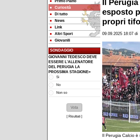
Il Perugia
Primo Piano
Curiosità
esposto p
Di tutto
propri tifo
News
Link
Altri Sport
09.09.2025 18:07
d
Giovanili
SONDAGGIO
GIOVANNI TEDESCO DEVE
ESSERE L'ALLENATORE
DEL PERUGIA LA
PROSSIMA STAGIONE=
Si
No
Non so
[
Risultati
]
Il Perugia Calcio 