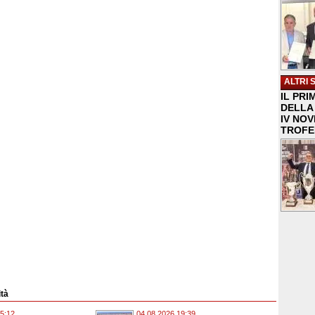
ALTRI 
IL PRI
DELLA 
IV NO
TROFE
ità
5:12
04.08.2026 19:39