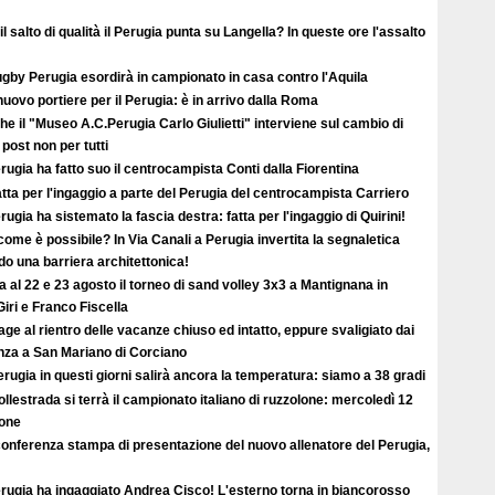
il salto di qualità il Perugia punta su Langella? In queste ore l'assalto
ugby Perugia esordirà in campionato in casa contro l'Aquila
uovo portiere per il Perugia: è in arrivo dalla Roma
e il "Museo A.C.Perugia Carlo Giulietti" interviene sul cambio di
 post non per tutti
erugia ha fatto suo il centrocampista Conti dalla Fiorentina
atta per l'ingaggio a parte del Perugia del centrocampista Carriero
erugia ha sistemato la fascia destra: fatta per l'ingaggio di Quirini!
ome è possibile? In Via Canali a Perugia invertita la segnaletica
o una barriera architettonica!
ta al 22 e 23 agosto il torneo di sand volley 3x3 a Mantignana in
iri e Franco Fiscella
ge al rientro delle vacanze chiuso ed intatto, eppure svaligiato dai
enza a San Mariano di Corciano
rugia in questi giorni salirà ancora la temperatura: siamo a 38 gradi
llestrada si terrà il campionato italiano di ruzzolone: mercoledì 12
ione
conferenza stampa di presentazione del nuovo allenatore del Perugia,
erugia ha ingaggiato Andrea Cisco! L'esterno torna in biancorosso