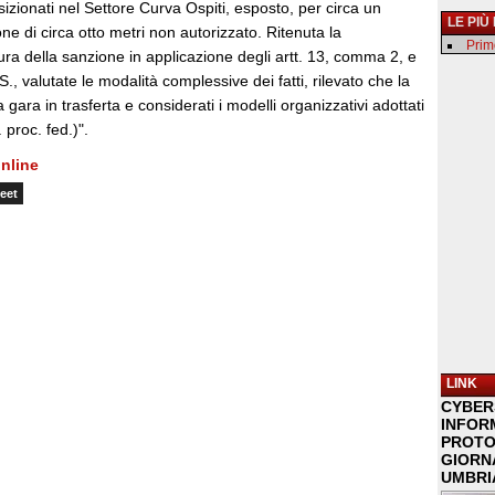
osizionati nel Settore Curva Ospiti, esposto, per circa un
LE PIÙ
one di circa otto metri non autorizzato. Ritenuta la
Primo
ra della sanzione in applicazione degli artt. 13, comma 2, e
, valutate le modalità complessive dei fatti, rilevato che la
 gara in trasferta e considerati i modelli organizzativi adottati
 proc. fed.)".
nline
eet
LINK
CYBER
INFOR
PROTO
GIORNA
UMBRIA