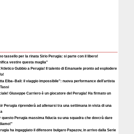
o tassello per la rinata Sirio Perugia: si parte con il libero!
ifica vestire questa maglia"
'Atletico Gubbio a Perugia! Il talento di Emanuele pronto ad esplodere
fo!
ta Elba–Bali: il viaggio impossibile": nuova performance dell'artista
 Tassi
ciale! Giuseppe Carriero è un giocatore del Perugia! Ha firmato un
ir Perugia riprenderà ad allenarsi tra una settimana in vista di una
ma
r questo Perugia massima fiducia su una squadra che dovcrà dare
ediamo!"
erugia ha ingaggiato il difensore bulgaro Papazov, in arrivo dalla Serie