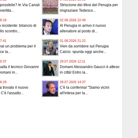
ossibile? In Via Canali
Striscione dei tifosi del Perugia per
vertita...
ringraziare Tedesco...
8:18
02.08.2026 22:49
incidente: bilancio di
Al Perugia in arrivo il nuovo
llo scontro...
allenatore al posto di...
7:41
01.08.2026 21:22
ai un problema per il
Vien da sorridere sul Perugia
ce la...
Calcio: spunta oggi anche...
0:37
29.07.2026 12:11
alta il tecnico Giovanni
Domani Alessandro Gaucci è atteso
omani in...
in città! Entro la...
6:29
28.07.2026 14:37
a trovato il nuovo
C'è la conferma! "Siamo vicini
C'è l'assalto...
all'intesa per la...