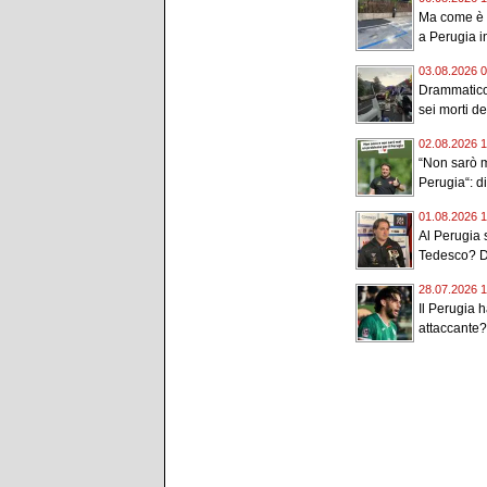
Ma come è p
a Perugia in
03.08.2026 0
Drammatico 
sei morti de
02.08.2026 1
“Non sarò m
Perugia“: di
01.08.2026 1
Al Perugia s
Tedesco? D
28.07.2026 1
Il Perugia h
attaccante? 