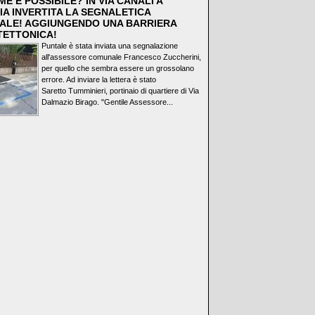
E È POSSIBILE? IN VIA CANALI A
IA INVERTITA LA SEGNALETICA
ALE! AGGIUNGENDO UNA BARRIERA
TETTONICA!
Puntale è stata inviata una segnalazione
all'assessore comunale Francesco Zuccherini,
per quello che sembra essere un grossolano
errore. Ad inviare la lettera è stato
Saretto Tumminieri, portinaio di quartiere di Via
Dalmazio Birago. "Gentile Assessore...