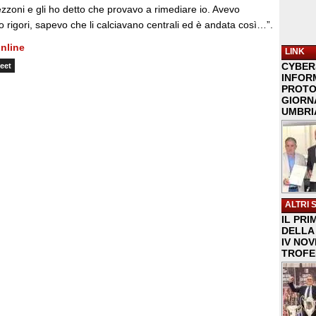
zoni e gli ho detto che provavo a rimediare io. Avevo
ro rigori, sapevo che li calciavano centrali ed è andata così…”.
nline
LINK
CYBER
eet
INFOR
PROTO
GIORNA
UMBRIA
ALTRI 
IL PRI
DELLA 
IV NO
TROFE