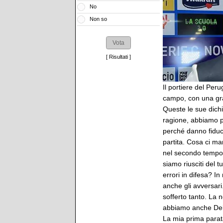
No
Non so
[
Risultati
]
Il portiere del Peru
campo, con una gran
Queste le sue dichi
ragione, abbiamo p
perché danno fiduc
partita. Cosa ci ma
nel secondo tempo 
siamo riusciti del 
errori in difesa? I
anche gli avversari
sofferto tanto. La
abbiamo anche Dell
La mia prima parata