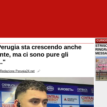
CURIOS
erugia sta crescendo anche
STRISC
RINGR
te, ma ci sono pure gli
MESSA
.."
Redazione Perugia24.net