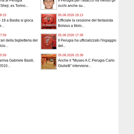
orna al Perugia
Il Perugia per l'attacco ha messo gli
 Sheji, ex Torino...
occhi anche su...
8:15
05.08.2026 18:13
e 18 a Bastia si gioca
Ufficiale la cessione del fantasista
...
Bolsius a titolo...
7:59
05.08.2026 17:38
ari della biglietteria del
Il Perugia ha ufficializzato l'ingaggio
cio...
del...
5:59
05.08.2026 15:38
rriva Gabriele Basili,
Anche il "Museo A.C.Perugia Carlo
2010...
Giulietti" interviene...