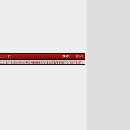
 LETTE:
OGGI
IERI
erugia ha ingaggiato Andrea Cisco! L'esterno torna in