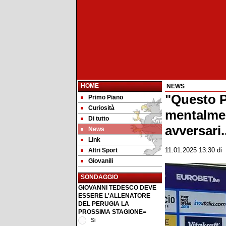
HOME
NEWS
"Questo P
Primo Piano
Curiosità
mentalmen
Di tutto
avversari.
News
Link
Altri Sport
11.01.2025 13:30
di
Giovanili
SONDAGGIO
GIOVANNI TEDESCO DEVE
ESSERE L'ALLENATORE
DEL PERUGIA LA
PROSSIMA STAGIONE=
Si