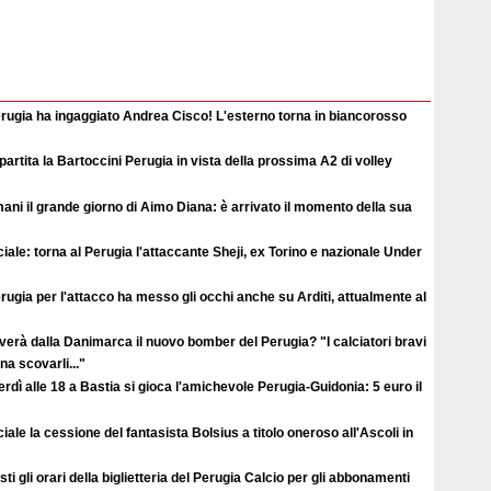
erugia ha ingaggiato Andrea Cisco! L'esterno torna in biancorosso
ipartita la Bartoccini Perugia in vista della prossima A2 di volley
ni il grande giorno di Aimo Diana: è arrivato il momento della sua
ciale: torna al Perugia l'attaccante Sheji, ex Torino e nazionale Under
erugia per l'attacco ha messo gli occhi anche su Arditi, attualmente al
verà dalla Danimarca il nuovo bomber del Perugia? "I calciatori bravi
a scovarli..."
rdì alle 18 a Bastia si gioca l'amichevole Perugia-Guidonia: 5 euro il
ciale la cessione del fantasista Bolsius a titolo oneroso all'Ascoli in
ti gli orari della biglietteria del Perugia Calcio per gli abbonamenti