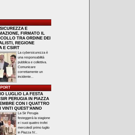
SICUREZZA E
MAZIONE, FIRMATO IL
COLLO TRA ORDINE DEI
LISTI, REGIONE
 E CSIRT
La cybersicurezza è
una responsabilità
pubblica e collettiva.
Comunicare
correttamente un
incidente...
SPORT
MO LUGLIO LA FESTA
SIR PERUGIA IN PIAZZA
VEMBRE CON I QUATTRO
I VINTI QUEST'ANNO
La Sir Perugia
festeggerà la stagione
e i suoi quattro trofei
mercoledì primo luglio
in Piazza IV...