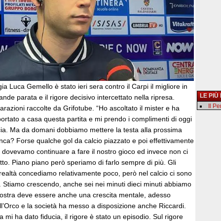
gia Luca Gemello è stato ieri sera contro il Carpi il migliore in
LE PIÙ
de parata e il rigore decisivo intercettato nella ripresa.
Il P
arazioni raccolte da Grifotube. “Ho ascoltato il mister e ha
ortato a casa questa partita e mi prendo i complimenti di oggi
ia. Ma da domani dobbiamo mettere la testa alla prossima
nca? Forse qualche gol da calcio piazzato e poi effettivamente
dovevamo continuare a fare il nostro gioco ed invece non ci
tutto. Piano piano però speriamo di farlo sempre di più. Gli
n realtà concediamo relativamente poco, però nel calcio ci sono
. Stiamo crescendo, anche sei nei minuti dieci minuti abbiamo
 nostra deve essere anche una crescita mentale, adesso
’Orco e la società ha messo a disposizione anche Riccardi.
 mi ha dato fiducia, il rigore è stato un episodio. Sul rigore