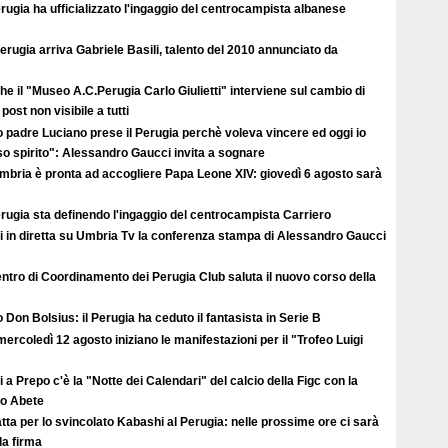
erugia ha ufficializzato l'ingaggio del centrocampista albanese
erugia arriva Gabriele Basili, talento del 2010 annunciato da
e il "Museo A.C.Perugia Carlo Giulietti" interviene sul cambio di
post non visibile a tutti
 padre Luciano prese il Perugia perchè voleva vincere ed oggi io
so spirito": Alessandro Gaucci invita a sognare
Umbria è pronta ad accogliere Papa Leone XIV: giovedì 6 agosto sarà
erugia sta definendo l'ingaggio del centrocampista Carriero
i in diretta su Umbria Tv la conferenza stampa di Alessandro Gaucci
entro di Coordinamento dei Perugia Club saluta il nuovo corso della
 Don Bolsius: il Perugia ha ceduto il fantasista in Serie B
ercoledì 12 agosto iniziano le manifestazioni per il "Trofeo Luigi
 a Prepo c'è la "Notte dei Calendari" del calcio della Figc con la
lo Abete
atta per lo svincolato Kabashi al Perugia: nelle prossime ore ci sarà
lla firma