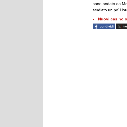
sono andato da Mez
studiato un po’ i lo
Nuovi casino o
condividi
tw