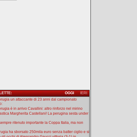
 LETTE:
OGGI
IERI
erugia un attaccante di 23 anni dal campionato
o:
rugia è in arrivo Cavallini: altro rinforzo nel mirino
astica Margherita Castellani! La perugina sesta under
sempre ritenuto importante la Coppa Italia, ma non
erugia ha sborsato 250mila euro senza batter ciglio e si
 gli occhi di Alessandro Gaucci vittoria (3-1) in