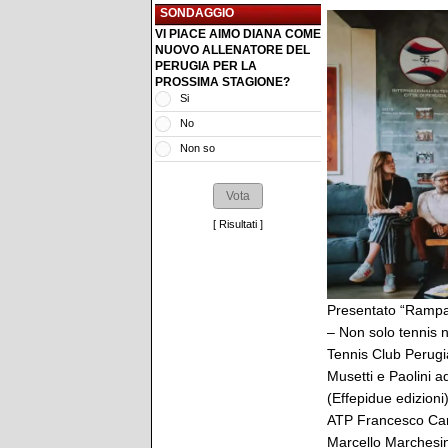
SONDAGGIO
VI PIACE AIMO DIANA COME
NUOVO ALLENATORE DEL
PERUGIA PER LA
PROSSIMA STAGIONE?
Si
No
Non so
[
Risultati
]
Presentato “Rampa d
– Non solo tennis n
Tennis Club Perugia
Musetti e Paolini a
(Effepidue edizioni
ATP Francesco Canc
Marcello Marchesin