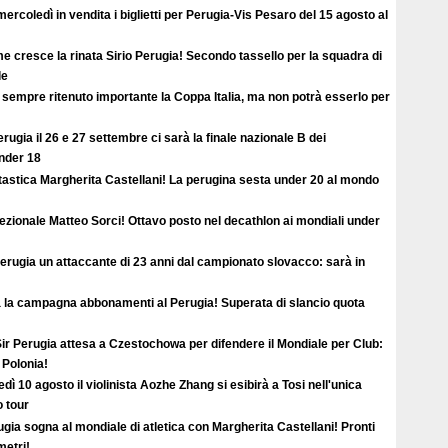
ercoledì in vendita i biglietti per Perugia-Vis Pesaro del 15 agosto al
 cresce la rinata Sirio Perugia! Secondo tassello per la squadra di
le
sempre ritenuto importante la Coppa Italia, ma non potrà esserlo per
rugia il 26 e 27 settembre ci sarà la finale nazionale B dei
under 18
tastica Margherita Castellani! La perugina sesta under 20 al mondo
ezionale Matteo Sorci! Ottavo posto nel decathlon ai mondiali under
erugia un attaccante di 23 anni dal campionato slovacco: sarà in
a la campagna abbonamenti al Perugia! Superata di slancio quota
ir Perugia attesa a Czestochowa per difendere il Mondiale per Club:
 Polonia!
dì 10 agosto il violinista Aozhe Zhang si esibirà a Tosi nell'unica
o tour
gia sogna al mondiale di atletica con Margherita Castellani! Pronti
metri!