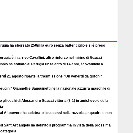
erugia ha sborsato 250mila euro senza batter ciglio e si è preso
erugia è in arrivo Cavallini: altro rinforzo nel mirino di Gaucci
ubbio ha soffiato al Perugia un talento di 14 anni, scovandolo a
rdì 21 agosto riparte la trasmissione "Un venerdì da grifoni"
erugini" Giannelli e Sanguinetti nella nazionale azzurra maschile di
o gli occhi di Alessandro Gaucci vittoria (3-1) in amichevole della
ia
d Altotevere ha celebrato i successi nella ruzzola a squadre e non
d Sant'Arcangelo ha definito il programma in vista della prossima
 categoria