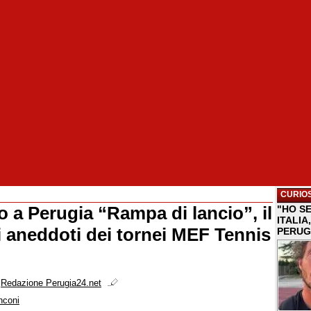
CURIOS
o a Perugia “Rampa di lancio”, il
"HO S
ITALI
li aneddoti dei tornei MEF Tennis
PERUG
i
Redazione Perugia24.net
nconi