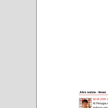
Altre notizie - News
09.08.2026 1
Al Perugia è
rinforzo nel.