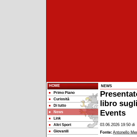
HOME
NEWS
Presentat
Primo Piano
Curiosità
libro sug
Di tutto
Events
News
Link
Altri Sport
03.06.2026 19:50
d
Giovanili
Fonte:
Antonello Me