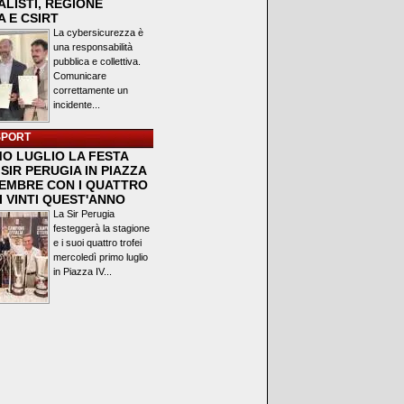
LISTI, REGIONE
 E CSIRT
La cybersicurezza è
una responsabilità
pubblica e collettiva.
Comunicare
correttamente un
incidente...
SPORT
MO LUGLIO LA FESTA
SIR PERUGIA IN PIAZZA
VEMBRE CON I QUATTRO
I VINTI QUEST'ANNO
La Sir Perugia
festeggerà la stagione
e i suoi quattro trofei
mercoledì primo luglio
in Piazza IV...