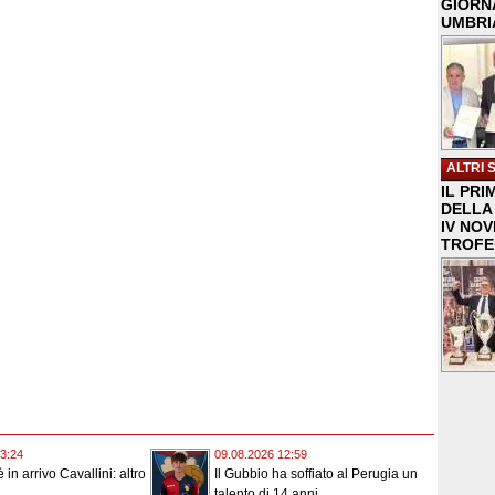
GIORNA
UMBRIA
ALTRI 
IL PRI
DELLA 
IV NO
TROFE
3:24
09.08.2026 12:59
 in arrivo Cavallini: altro
Il Gubbio ha soffiato al Perugia un
..
talento di 14 anni,...