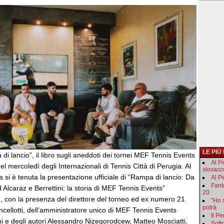
LE PIÙ
i lancio”, il libro sugli aneddoti dei tornei MEF Tennis Events
Al P
el mercoledì degli Internazionali di Tennis Città di Perugia. Al
slovacc
 si è tenuta la presentazione ufficiale di “Rampa di lancio: Da
Al Pe
Fant
d Alcaraz e Berrettini: la storia di MEF Tennis Events”
20
), con la presenza del direttore del torneo ed ex numero 21
"Ho 
potrà
ellotti, dell’amministratore unico di MEF Tennis Events
Il P
i e degli autori Alessandro Nizegorodcew, Matteo Mosciatti,
Sotto