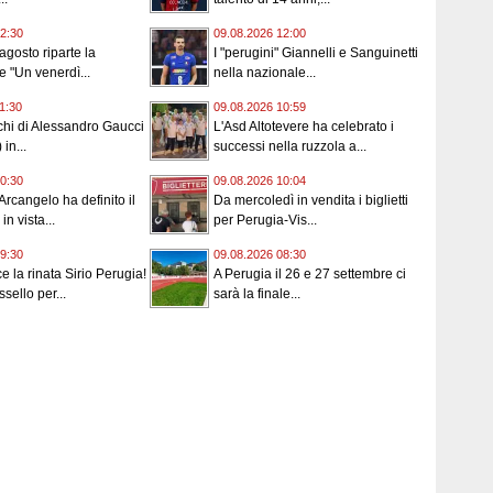
2:30
09.08.2026 12:00
agosto riparte la
I "perugini" Giannelli e Sanguinetti
e "Un venerdì...
nella nazionale...
1:30
09.08.2026 10:59
cchi di Alessandro Gaucci
L'Asd Altotevere ha celebrato i
 in...
successi nella ruzzola a...
0:30
09.08.2026 10:04
Arcangelo ha definito il
Da mercoledì in vendita i biglietti
n vista...
per Perugia-Vis...
9:30
09.08.2026 08:30
 la rinata Sirio Perugia!
A Perugia il 26 e 27 settembre ci
sello per...
sarà la finale...