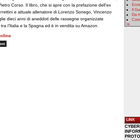
etro Corso. Il libro, che si apre con la prefazione dell’ex
Ecce
Il Gu
rrettini e attuale allenatore di Lorenzo Sonego, Vincenzo
Da m
ie dieci anni di aneddoti delle rassegne organizzate
Come
la
tra l’Italia e la Spagna ed è in vendita su Amazon.
nline
eet
LINK
CYBER
INFOR
PROTO