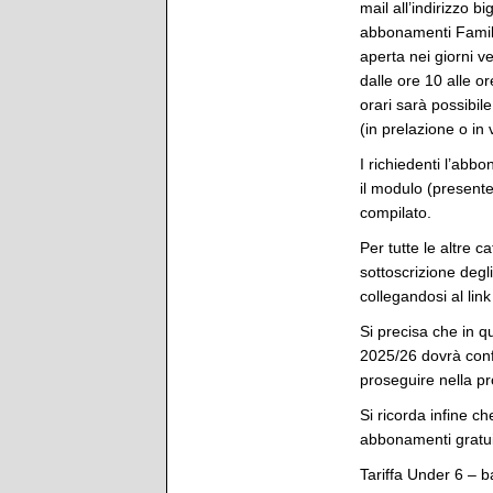
mail all’indirizzo b
abbonamenti Family 
aperta nei giorni v
dalle ore 10 alle or
orari sarà possibil
(in prelazione o in 
I richiedenti l’abb
il modulo (present
compilato.
Per tutte le altre c
sottoscrizione degl
collegandosi al link
Si precisa che in 
2025/26 dovrà conf
proseguire nella p
Si ricorda infine 
abbonamenti gratuit
Tariffa Under 6 – b