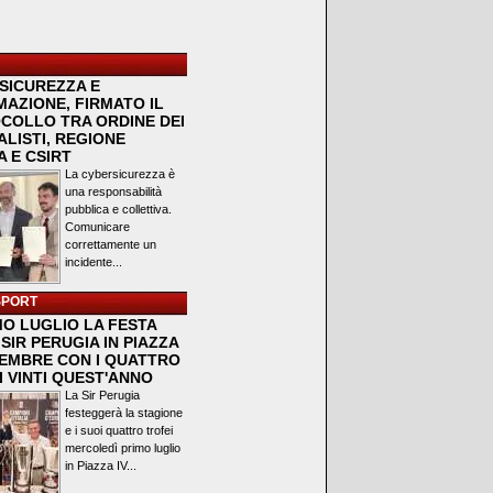
SICUREZZA E
MAZIONE, FIRMATO IL
COLLO TRA ORDINE DEI
LISTI, REGIONE
 E CSIRT
La cybersicurezza è
una responsabilità
pubblica e collettiva.
Comunicare
correttamente un
incidente...
SPORT
MO LUGLIO LA FESTA
SIR PERUGIA IN PIAZZA
VEMBRE CON I QUATTRO
I VINTI QUEST'ANNO
La Sir Perugia
festeggerà la stagione
e i suoi quattro trofei
mercoledì primo luglio
in Piazza IV...