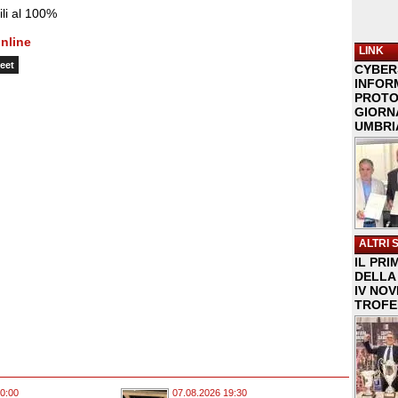
ili al 100%
nline
LINK
eet
CYBER
INFOR
PROTO
GIORNA
UMBRIA
ALTRI 
IL PRI
DELLA 
IV NO
TROFE
0:00
07.08.2026 19:30