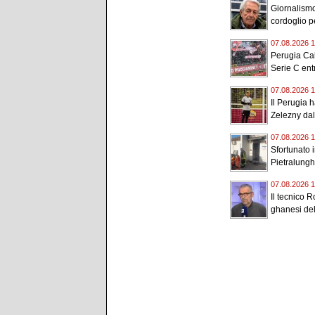
Giornalismo
cordoglio p
07.08.2026 1
Perugia Cal
Serie C entr
07.08.2026 1
Il Perugia 
Zelezny dal
07.08.2026 1
Sfortunato i
Pietralunghe
07.08.2026 1
Il tecnico R
ghanesi del