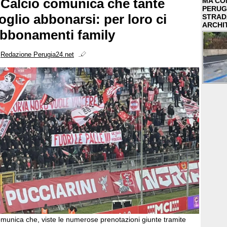
a Calcio comunica che tante
MA COM
PERUG
oglio abbonarsi: per loro ci
STRAD
ARCHI
abbonamenti family
i
Redazione Perugia24.net
omunica che, viste le numerose prenotazioni giunte tramite