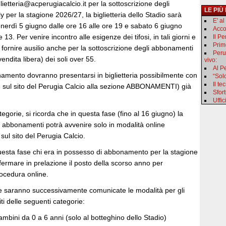
iglietteria@acperugiacalcio.it per la sottoscrizione degli
LE PIÙ
per la stagione 2026/27, la biglietteria dello Stadio sarà
E' a
enerdì 5 giugno dalle ore 16 alle ore 19 e sabato 6 giugno
Acco
e 13. Per venire incontro alle esigenze dei tifosi, in tali giorni e
Il P
Primo
e fornire ausilio anche per la sottoscrizione degli abbonamenti
Peru
vendita libera) dei soli over 55.
vivo:
Al Pe
onamento dovranno presentarsi in biglietteria possibilmente con
“Sol
Il t
e sul sito del Perugia Calcio alla sezione ABBONAMENTI) già
Sfor
Uffic
ategorie, si ricorda che in questa fase (fino al 16 giugno) la
i abbonamenti potrà avvenire solo in modalità online
 sul sito del Perugia Calcio.
questa fase chi era in possesso di abbonamento per la stagione
ermare in prelazione il posto della scorso anno per
rocedura online.
che saranno successivamente comunicate le modalità per gli
i delle seguenti categorie:
ambini da 0 a 6 anni (solo al botteghino dello Stadio)