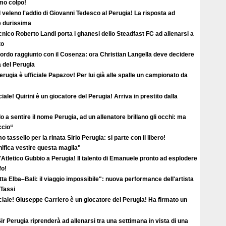
imo colpo!
l veleno l'addio di Giovanni Tedesco al Perugia! La risposta ad
è durissima
ecnico Roberto Landi porta i ghanesi dello Steadfast FC ad allenarsi a
to
ordo raggiunto con il Cosenza: ora Christian Langella deve decidere
a del Perugia
erugia è ufficiale Papazov! Per lui già alle spalle un campionato da
ciale! Quirini è un giocatore del Perugia! Arriva in prestito dalla
o a sentire il nome Perugia, ad un allenatore brillano gli occhi: ma
ccio“
o tassello per la rinata Sirio Perugia: si parte con il libero!
ifica vestire questa maglia"
'Atletico Gubbio a Perugia! Il talento di Emanuele pronto ad esplodere
fo!
ta Elba–Bali: il viaggio impossibile": nuova performance dell'artista
 Tassi
ciale! Giuseppe Carriero è un giocatore del Perugia! Ha firmato un
ir Perugia riprenderà ad allenarsi tra una settimana in vista di una