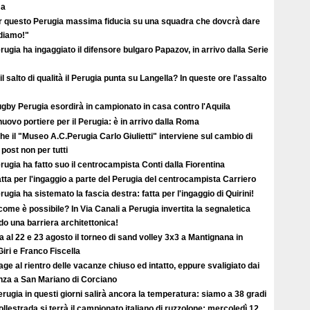
ma
r questo Perugia massima fiducia su una squadra che dovcrà dare
ediamo!"
erugia ha ingaggiato il difensore bulgaro Papazov, in arrivo dalla Serie
il salto di qualità il Perugia punta su Langella? In queste ore l'assalto
ugby Perugia esordirà in campionato in casa contro l'Aquila
uovo portiere per il Perugia: è in arrivo dalla Roma
e il "Museo A.C.Perugia Carlo Giulietti" interviene sul cambio di
 post non per tutti
erugia ha fatto suo il centrocampista Conti dalla Fiorentina
atta per l'ingaggio a parte del Perugia del centrocampista Carriero
erugia ha sistemato la fascia destra: fatta per l'ingaggio di Quirini!
ome è possibile? In Via Canali a Perugia invertita la segnaletica
o una barriera architettonica!
ta al 22 e 23 agosto il torneo di sand volley 3x3 a Mantignana in
iri e Franco Fiscella
ge al rientro delle vacanze chiuso ed intatto, eppure svaligiato dai
enza a San Mariano di Corciano
rugia in questi giorni salirà ancora la temperatura: siamo a 38 gradi
llestrada si terrà il campionato italiano di ruzzolone: mercoledì 12