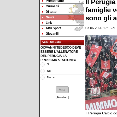
Il Perugi
Primo Piano
Curiosità
famiglie v
Di tutto
sono gli 
News
Link
Altri Sport
03.06.2026 17:16
d
Giovanili
SONDAGGIO
GIOVANNI TEDESCO DEVE
ESSERE L'ALLENATORE
DEL PERUGIA LA
PROSSIMA STAGIONE=
Si
No
Non so
[
Risultati
]
Il Perugia Calcio c