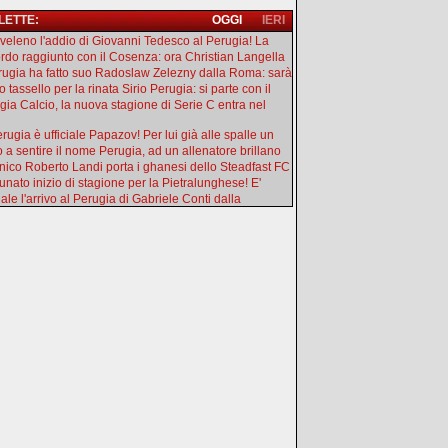
 LETTE:
OGGI
IERI
l veleno l'addio di Giovanni Tedesco al Perugia! La
rdo raggiunto con il Cosenza: ora Christian Langella
erugia ha fatto suo Radoslaw Zelezny dalla Roma: sarà
 tassello per la rinata Sirio Perugia: si parte con il
gia Calcio, la nuova stagione di Serie C entra nel
rugia è ufficiale Papazov! Per lui già alle spalle un
o a sentire il nome Perugia, ad un allenatore brillano
ecnico Roberto Landi porta i ghanesi dello Steadfast FC
tunato inizio di stagione per la Pietralunghese! E'
iale l'arrivo al Perugia di Gabriele Conti dalla