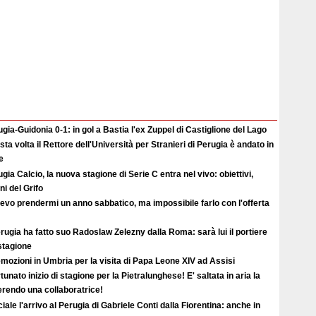
gia-Guidonia 0-1: in gol a Bastia l'ex Zuppel di Castiglione del Lago
ta volta il Rettore dell'Università per Stranieri di Perugia è andato in
e
gia Calcio, la nuova stagione di Serie C entra nel vivo: obiettivi,
i del Grifo
evo prendermi un anno sabbatico, ma impossibile farlo con l'offerta
erugia ha fatto suo Radoslaw Zelezny dalla Roma: sarà lui il portiere
 stagione
mozioni in Umbria per la visita di Papa Leone XIV ad Assisi
tunato inizio di stagione per la Pietralunghese! E' saltata in aria la
ferendo una collaboratrice!
ciale l'arrivo al Perugia di Gabriele Conti dalla Fiorentina: anche in