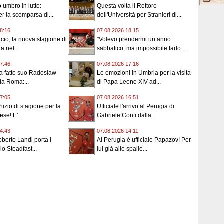
 umbro in lutto:
Questa volta il Rettore
er la scomparsa di...
dell'Università per Stranieri di...
8:16
07.08.2026 18:15
cio, la nuova stagione di
"Volevo prendermi un anno
a nel...
sabbatico, ma impossibile farlo...
7:46
07.08.2026 17:16
ha fatto suo Radoslaw
Le emozioni in Umbria per la visita
la Roma:...
di Papa Leone XIV ad...
7:05
07.08.2026 16:51
nizio di stagione per la
Ufficiale l'arrivo al Perugia di
se! E'...
Gabriele Conti dalla...
4:43
07.08.2026 14:11
oberto Landi porta i
Al Perugia è ufficiale Papazov! Per
lo Steadfast...
lui già alle spalle...