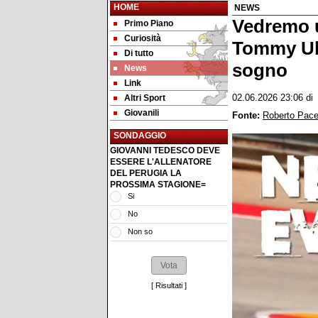
HOME
NEWS
Vedremo 
Primo Piano
Curiosità
Tommy Uba
Di tutto
sogno
News
Link
Altri Sport
02.06.2026 23:06
d
Giovanili
Fonte:
Roberto Pac
SONDAGGIO
GIOVANNI TEDESCO DEVE
ESSERE L'ALLENATORE
DEL PERUGIA LA
PROSSIMA STAGIONE=
Si
No
Non so
[
Risultati
]