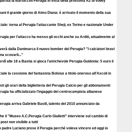
ipartita la Bartoccini Perugia in vista della prossima A2 di volley
ni il grande giorno di Aimo Diana: è arrivato il momento della sua
ciale: torna al Perugia l'attaccante Sheji, ex Torino e nazionale Under
erugia per l'attacco ha messo gli occhi anche su Arditi, attualmente al
verà dalla Danimarca il nuovo bomber del Perugia? "I calciatori bravi
a scovarli..."
rdì alle 18 a Bastia si gioca l'amichevole Perugia-Guidonia: 5 euro il
ciale la cessione del fantasista Bolsius a titolo oneroso all'Ascoli in
ti gli orari della biglietteria del Perugia Calcio per gli abbonamenti
erugia ha ufficializzato l'ingaggio del centrocampista albanese
erugia arriva Gabriele Basili, talento del 2010 annunciato da
e il "Museo A.C.Perugia Carlo Giulietti" interviene sul cambio di
post non visibile a tutti
 padre Luciano prese il Perugia perchè voleva vincere ed oggi io