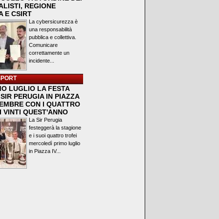
LISTI, REGIONE
 E CSIRT
La cybersicurezza è
una responsabilità
pubblica e collettiva.
Comunicare
correttamente un
incidente...
SPORT
MO LUGLIO LA FESTA
SIR PERUGIA IN PIAZZA
VEMBRE CON I QUATTRO
I VINTI QUEST'ANNO
La Sir Perugia
festeggerà la stagione
e i suoi quattro trofei
mercoledì primo luglio
in Piazza IV...