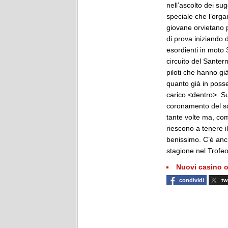
nell’ascolto dei sug
speciale che l’orga
giovane orvietano p
di prova iniziando d
esordienti in moto 
circuito del Santern
piloti che hanno gi
quanto già in posse
carico <dentro>. S
coronamento del so
tante volte ma, com
riescono a tenere i
benissimo. C’è an
stagione nel Trofe
Nuovi casino o
condividi
tw