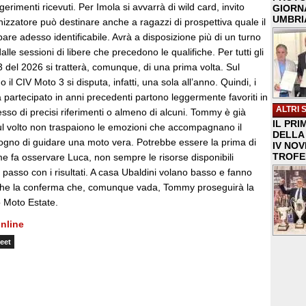
gerimenti ricevuti. Per Imola si avvarrà di wild card, invito
GIORNA
UMBRIA
nizzatore può destinare anche a ragazzi di prospettiva quale il
are adesso identificabile. Avrà a disposizione più di un turno
alle sessioni di libere che precedono le qualifiche. Per tutti gli
3 del 2026 si tratterà, comunque, di una prima volta. Sul
o il CIV Moto 3 si disputa, infatti, una sola all’anno. Quindi, i
à partecipato in anni precedenti partono leggermente favoriti in
ALTRI 
sso di precisi riferimenti o almeno di alcuni. Tommy è già
IL PRI
ul volto non traspaiono le emozioni che accompagnano il
DELLA 
gno di guidare una moto vera. Potrebbe essere la prima di
IV NO
TROFE
e fa osservare Luca, non sempre le risorse disponibili
l passo con i risultati. A casa Ubaldini volano basso e fanno
che la conferma che, comunque vada, Tommy proseguirà la
o Moto Estate.
nline
eet