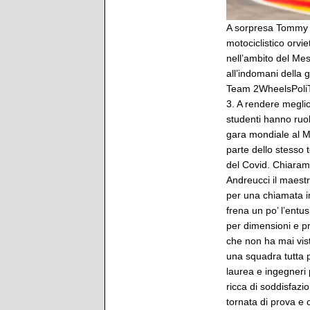
A sorpresa Tommy U
motociclistico orvi
nell’ambito del Me
all’indomani della 
Team 2WheelsPoliTO
3. A rendere meglio l
studenti hanno ruol
gara mondiale al Mug
parte dello stesso 
del Covid. Chiaram
Andreucci il maestr
per una chiamata im
frena un po’ l’ent
per dimensioni e pre
che non ha mai vist
una squadra tutta p
laurea e ingegneri 
ricca di soddisfazi
tornata di prova e 