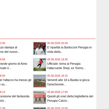
2:00
05.08.2026 20:28
nza stampa di
E' ripartita la Bartoccini Perugia in
ne del nuovo...
vista della...
9:58
05.08.2026 19:30
rande giorno di Aimo
Ufficiale: torna al Perugia
vato il...
l'attaccante Sheji, ex Torino...
8:59
05.08.2026 18:15
er l'attacco ha messo gli
Venerdì alle 18 a Bastia si gioca
 su...
l'amichevole...
8:13
05.08.2026 17:59
 cessione del fantasista
Questi gli orari della biglietteria del
olo...
Perugia Calcio...
7:38
05.08.2026 15:59