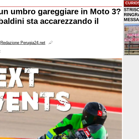
CURIOS
un umbro gareggiare in Moto 3?
STRISC
RINGR
ldini sta accarezzando il
MESSA
i
Redazione Perugia24.net
e