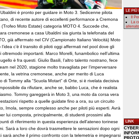
LE PIÙ
baldini è pronto per guidare in Moto 3. Sedicenne pilota
Il P
etano, di recente autore di eccellenti performance a Cremona
La c
s (Trofeo Moto Estate) categoria MOTO 4. Succede che,
allenat
gara cremonese a casa Ubaldini sia giunta la telefonata del
, già affermato nel CIV (Campionato Italiano Velocità) Moto
’idea c’è il transito di piloti oggi affermati nel pool dove gli
i oltremodo importanti. Marco Morelli, funambolico nell’ultima
ello è fra questi. Giulio Basili, l’altro talento nostrano, fece
team nel 2020, stagione molto travagliata per l’imperversare
ente, la vetrina cremonese, anche per merito di Luca
o di Tommy alla “Scuola Motart” di Orte, si è rivelata decisiva
possibile da rifiutare, anche se, babbo Luca, che è realista
usiasmo. Tommy gareggerà in Moto 3, una moto da corsa vera
stazioni rispetto a quelle guidate fino a ora, su un circuito
o, Imola, sempre complesso anche per piloti più esperti. Avrà
er lui composta, principalmente, di studenti prossimi alla
punti di riferimento in questa esperienza dell’ateneo torinese
LINK
CYBER
oni. Sarà a loro che dovrà trasmettere le sensazioni dopo ogni
INFOR
ci sarà anche il primo confronto con la telemetria e impegnarsi
PROTO