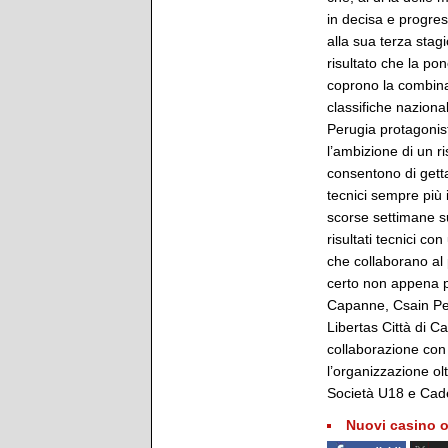
in decisa e progres
alla sua terza stag
risultato che la po
coprono la combinat
classifiche nazional
Perugia protagonis
l’ambizione di un ri
consentono di getta
tecnici sempre più 
scorse settimane s
risultati tecnici co
che collaborano al 
certo non appena pe
Capanne, Csain Per
Libertas Città di C
collaborazione con 
l’organizzazione o
Società U18 e Cade
Nuovi casino o