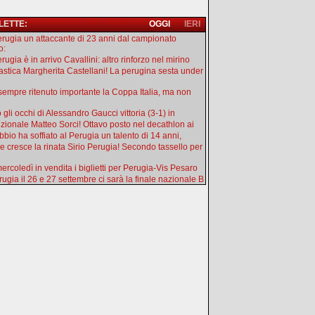
 LETTE:
OGGI
IERI
erugia un attaccante di 23 anni dal campionato
o:
rugia è in arrivo Cavallini: altro rinforzo nel mirino
astica Margherita Castellani! La perugina sesta under
sempre ritenuto importante la Coppa Italia, ma non
 gli occhi di Alessandro Gaucci vittoria (3-1) in
zionale Matteo Sorci! Ottavo posto nel decathlon ai
bbio ha soffiato al Perugia un talento di 14 anni,
 cresce la rinata Sirio Perugia! Secondo tassello per
ercoledì in vendita i biglietti per Perugia-Vis Pesaro
rugia il 26 e 27 settembre ci sarà la finale nazionale B