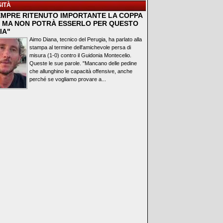
ITÀ
EMPRE RITENUTO IMPORTANTE LA COPPA
A, MA NON POTRÀ ESSERLO PER QUESTO
IA"
Aimo Diana, tecnico del Perugia, ha parlato alla
stampa al termine dell'amichevole persa di
misura (1-0) contro il Guidonia Montecelio.
Queste le sue parole. "Mancano delle pedine
che allunghino le capacità offensive, anche
perché se vogliamo provare a...