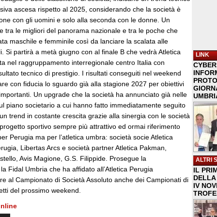
siva ascesa rispetto al 2025, considerando che la società è
ione con gli uomini e solo alla seconda con le donne. Un
ne tra le migliori del panorama nazionale e tra le poche che
a maschile e femminile così da lanciare la scalata alle
i. Si partirà a metà giugno con al finale B che vedrà Atletica
LINK
ta nel raggruppamento interregionale centro Italia con
CYBER
INFOR
sultato tecnico di prestigio. I risultati conseguiti nel weekend
PROTO
re con fiducia lo sguardo già alla stagione 2027 per obiettivi
GIORNA
importanti. Un upgrade che la società ha annunciato già nelle
UMBRIA
ul piano societario a cui hanno fatto immediatamente seguito
n un trend in costante crescita grazie alla sinergia con le società
progetto sportivo sempre più attrattivo ed ormai riferimento
r Perugia ma per l’atletica umbra: società socie Atletica
ugia, Libertas Arcs e società partner Atletica Pakman,
astello, Avis Magione, G.S. Filippide. Prosegue la
ALTRI 
la Fidal Umbria che ha affidato all’Atletica Perugia
IL PRI
DELLA 
ltre al Campionato di Società Assoluto anche dei Campionati di
IV NO
tti del prossimo weekend.
TROFE
nline