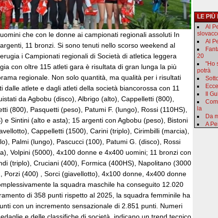
LE PIÙ
Al P
slovacc
 uomini che con le donne ai campionati regionali assoluti In
Al Pe
argenti, 11 bronzi. Si sono tenuti nello scorso weekend al
Fant
erugia i Campionati regionali di Società di atletica leggera
20
"Ho 
gia con oltre 115 atleti gara è risultata di gran lunga la più
potrà
ma regionale. Non solo quantità, ma qualità per i risultati
Sotto
Ecce
i dalle atlete e dagli atleti della società biancorossa con 11
Il Gu
quistati da Agbobu (disco), Albrigo (alto), Cappelletti (800),
Come
la
etti (800), Pasquetti (peso), Patumi F. (lungo), Rossi (110HS),
Da m
) e Sintini (alto e asta); 15 argenti con Agbobu (peso), Bistoni
A Pe
vellotto), Cappelletti (1500), Carini (triplo), Cirimbilli (marcia),
o), Palmi (lungo), Pascucci (100), Patumi G. (disco), Rossi
ta), Volpini (5000), 4x100 donne e 4x400 uomini; 11 bronzi con
di (triplo), Cruciani (400), Formica (400HS), Napolitano (3000
lo), Porzi (400) , Sorci (giavellotto), 4x100 donne, 4x400 donne
omplessivamente la squadra maschile ha conseguito 12.020
ramento di 358 punti rispetto al 2025, la squadra femminile ha
punti con un incremento sensazionale di 2.851 punti. Numeri
medaglie e delle classifiche di società, indicano un trend tecnico