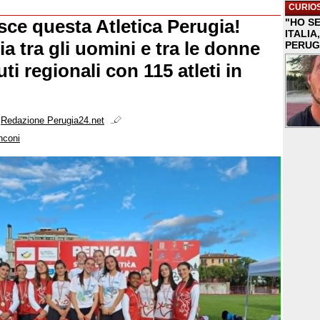
CURIOS
ce questa Atletica Perugia!
"HO S
ITALI
a tra gli uomini e tra le donne
PERUG
uti regionali con 115 atleti in
i
Redazione Perugia24.net
nconi