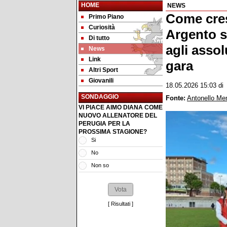
HOME
NEWS
Come cres
Primo Piano
Curiosità
Argento si
Di tutto
agli assol
News
Link
gara
Altri Sport
Giovanili
18.05.2026 15:03
d
SONDAGGIO
Fonte:
Antonello Me
VI PIACE AIMO DIANA COME
NUOVO ALLENATORE DEL
PERUGIA PER LA
PROSSIMA STAGIONE?
Si
No
Non so
[
Risultati
]