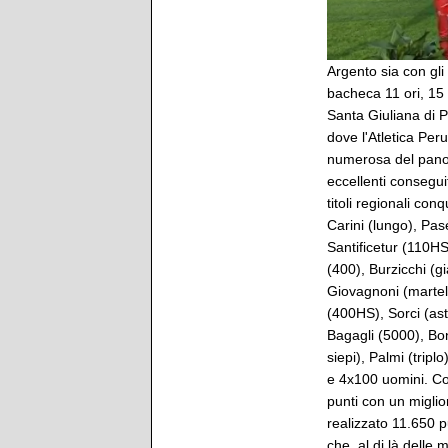
Argento sia con gli
bacheca 11 ori, 15 
Santa Giuliana di P
dove l'Atletica Peru
numerosa del panora
eccellenti conseguit
titoli regionali con
Carini (lungo), Pas
Santificetur (110HS
(400), Burzicchi (gia
Giovagnoni (martell
(400HS), Sorci (as
Bagagli (5000), Bon
siepi), Palmi (trip
e 4x100 uomini. C
punti con un miglio
realizzato 11.650 
che, al di là delle 