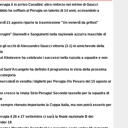
erugia è in arrivo Cavallini: altro rinforzo nel mirino di Gaucci
ubbio ha soffiato al Perugia un talento di 14 anni, scovandolo a
rdì 21 agosto riparte la trasmissione "Un venerdì da grifoni"
erugini" Giannelli e Sanguinetti nella nazionale azzurra maschile di
o gli occhi di Alessandro Gaucci vittoria (3-1) in amichevole della
ia
d Altotevere ha celebrato i successi nella ruzzola a squadre e non
d Sant'Arcangelo ha definito il programma in vista della prossima
 categoria
ercoledì in vendita i biglietti per Perugia-Vis Pesaro del 15 agosto al
 cresce la rinata Sirio Perugia! Secondo tassello per la squadra di
le
sempre ritenuto importante la Coppa Italia, ma non potrà esserlo per
rugia il 26 e 27 settembre ci sarà la finale nazionale B dei
under 18