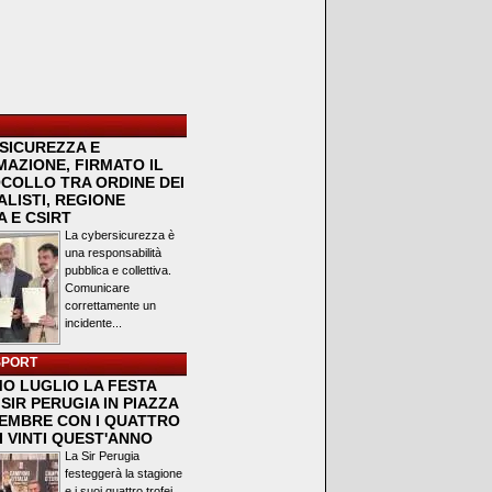
SICUREZZA E
MAZIONE, FIRMATO IL
COLLO TRA ORDINE DEI
LISTI, REGIONE
 E CSIRT
La cybersicurezza è
una responsabilità
pubblica e collettiva.
Comunicare
correttamente un
incidente...
SPORT
MO LUGLIO LA FESTA
SIR PERUGIA IN PIAZZA
VEMBRE CON I QUATTRO
I VINTI QUEST'ANNO
La Sir Perugia
festeggerà la stagione
e i suoi quattro trofei