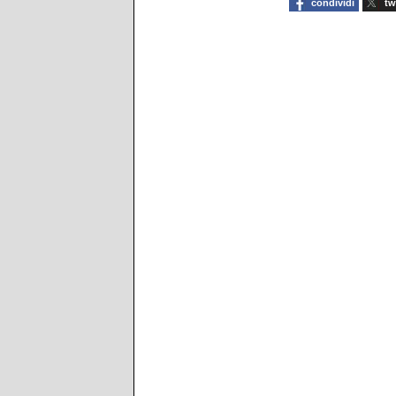
condividi
tw