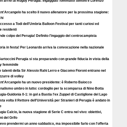
vi arrivi al Rugby Perugia: ingaggiati Tommaso Simoni e Lorenzo
ant'Arcangelo ha scelto il nuovo allenatore per la prossima stagione:
hi
uccesso a Todi dell'Umbria Balloon Festival per tanti curiosi ed
 e residenti
de colpo del Perugia! Definito l'ingaggio del centrocampista
ia in festa! Per Leonardo arriva la convocazione nella nazionale
artoccini Perugia si sta preparando con grande fiducia in vista della
ey femminile
e talenti della Sir Alessio Rahi Lerro e Giacomo Fioroni entrano nel
zzurre di volley
Sant'Arcangelo ha un nuovo presidente: è Roberto Baiocco
nalismo umbro in lutto: cordoglio per la scomparsa di Nino Botta
gia-Guidonia 0-1: in gol a Bastia l'ex Zuppel di Castiglione del Lago
ta volta il Rettore dell'Università per Stranieri di Perugia è andato in
e
gia Calcio, la nuova stagione di Serie C entra nel vivo: obiettivi,
i del Grifo
evo prendermi un anno sabbatico, ma impossibile farlo con l'offerta