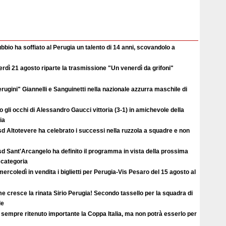
ubbio ha soffiato al Perugia un talento di 14 anni, scovandolo a
rdì 21 agosto riparte la trasmissione "Un venerdì da grifoni"
erugini" Giannelli e Sanguinetti nella nazionale azzurra maschile di
o gli occhi di Alessandro Gaucci vittoria (3-1) in amichevole della
ia
d Altotevere ha celebrato i successi nella ruzzola a squadre e non
d Sant'Arcangelo ha definito il programma in vista della prossima
 categoria
ercoledì in vendita i biglietti per Perugia-Vis Pesaro del 15 agosto al
 cresce la rinata Sirio Perugia! Secondo tassello per la squadra di
le
sempre ritenuto importante la Coppa Italia, ma non potrà esserlo per