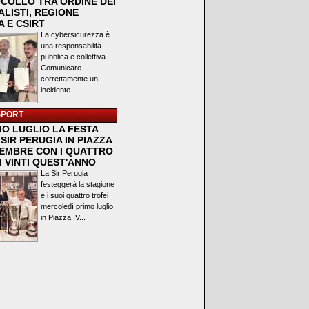
COLLO TRA ORDINE DEI
LISTI, REGIONE
 E CSIRT
La cybersicurezza è
una responsabilità
pubblica e collettiva.
Comunicare
correttamente un
incidente...
SPORT
MO LUGLIO LA FESTA
SIR PERUGIA IN PIAZZA
VEMBRE CON I QUATTRO
I VINTI QUEST'ANNO
La Sir Perugia
festeggerà la stagione
e i suoi quattro trofei
mercoledì primo luglio
in Piazza IV...