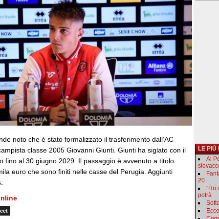
nde noto che è stato formalizzato il trasferimento dall’AC
LE PIÙ
ampista classe 2005 Giovanni Giunti. Giunti ha siglato con il
Al P
 fino al 30 giugno 2029. Il passaggio è avvenuto a titolo
slovacc
mila euro che sono finiti nelle casse del Perugia. Aggiunti
Fant
20
.
"Ho 
potrà
nline
Sotto
Ecce
eet
Come