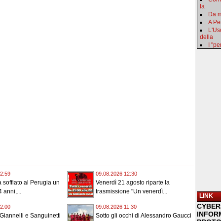
la
Da m
A Pe
L'Us
della
I "p
2:59
09.08.2026 12:30
a soffiato al Perugia un
Venerdì 21 agosto riparte la
 anni,...
trasmissione "Un venerdì...
LINK
CYBER
2:00
09.08.2026 11:30
INFOR
 Giannelli e Sanguinetti
Sotto gli occhi di Alessandro Gaucci