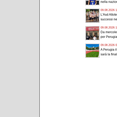
nella nazion
09.08.2026 1
L'Asd Altot
successi nel
09.08.2026 1
Da mercoledì
per Perugia-
09.08.2026 0
A Perugia i
sarà la final