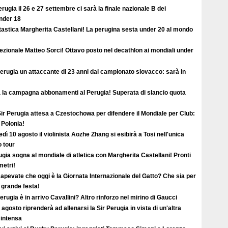
rugia il 26 e 27 settembre ci sarà la finale nazionale B dei
under 18
tastica Margherita Castellani! La perugina sesta under 20 al mondo
ezionale Matteo Sorci! Ottavo posto nel decathlon ai mondiali under
erugia un attaccante di 23 anni dal campionato slovacco: sarà in
a la campagna abbonamenti al Perugia! Superata di slancio quota
ir Perugia attesa a Czestochowa per difendere il Mondiale per Club:
 Polonia!
dì 10 agosto il violinista Aozhe Zhang si esibirà a Tosi nell'unica
o tour
gia sogna al mondiale di atletica con Margherita Castellani! Pronti
metri!
apevate che oggi è la Giornata Internazionale del Gatto? Che sia per
i grande festa!
erugia è in arrivo Cavallini? Altro rinforzo nel mirino di Gaucci
2 agosto riprenderà ad allenarsi la Sir Perugia in vista di un'altra
 intensa