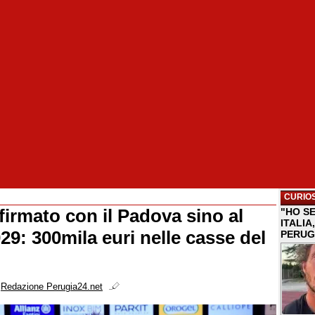
CURIOS
firmato con il Padova sino al
"HO S
ITALI
29: 300mila euri nelle casse del
PERUG
i
Redazione Perugia24.net