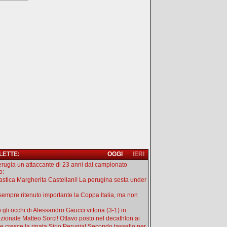
 LETTE:
OGGI
IERI
erugia un attaccante di 23 anni dal campionato
o:
astica Margherita Castellani! La perugina sesta under
sempre ritenuto importante la Coppa Italia, ma non
 gli occhi di Alessandro Gaucci vittoria (3-1) in
zionale Matteo Sorci! Ottavo posto nel decathlon ai
 cresce la rinata Sirio Perugia! Secondo tassello per