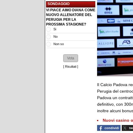
SONDAGGIO
VI PIACE AIMO DIANA COME
NUOVO ALLENATORE DEL
PERUGIA PER LA
PROSSIMA STAGIONE?
Si
No
Non so
[
Risultati
]
Il Calcio Padova re
Perugia del centroc
Padova un contratto
definitivo, con 300
inoltre alcuni bonus
Nuovi casino o
condividi
tw