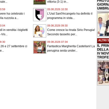
PROTO
ale...
vittoria (3-1) in...
GIORNA
UMBRIA
0:59
09.08.2026 10:30
evere ha celebrato i
L'Usd Sant'Arcangelo ha definito il
la ruzzola a...
programma in vista...
0:04
09.08.2026 09:30
 in vendita i biglietti
Come cresce la rinata Sirio Perugia!
Vis...
Secondo tassello per...
ALTRI 
8:30
09.08.2026 07:34
IL PRI
l 26 e 27 settembre ci
Fantastica Margherita Castellani! La
DELLA 
e...
perugina sesta under...
IV NO
TROFE