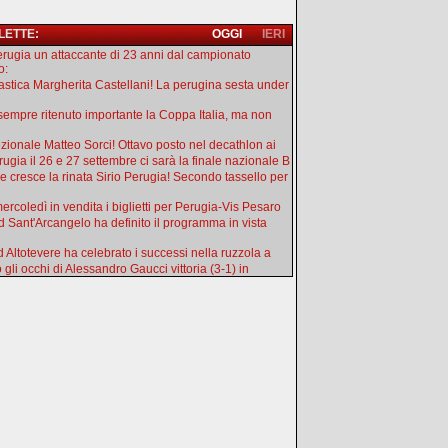
 LETTE:
OGGI
IERI
erugia un attaccante di 23 anni dal campionato
o:
astica Margherita Castellani! La perugina sesta under
sempre ritenuto importante la Coppa Italia, ma non
zionale Matteo Sorci! Ottavo posto nel decathlon ai
rugia il 26 e 27 settembre ci sarà la finale nazionale B
 cresce la rinata Sirio Perugia! Secondo tassello per
ercoledì in vendita i biglietti per Perugia-Vis Pesaro
d Sant'Arcangelo ha definito il programma in vista
d Altotevere ha celebrato i successi nella ruzzola a
 gli occhi di Alessandro Gaucci vittoria (3-1) in