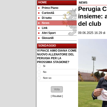
HOME
NEWS
Perugia C
Primo Piano
Curiosità
insieme: 
Di tutto
del club
News
Link
Altri Sport
09.06.2025 16:29
d
Giovanili
SONDAGGIO
VI PIACE AIMO DIANA COME
NUOVO ALLENATORE DEL
PERUGIA PER LA
PROSSIMA STAGIONE?
Si
No
Non so
[
Risultati
]