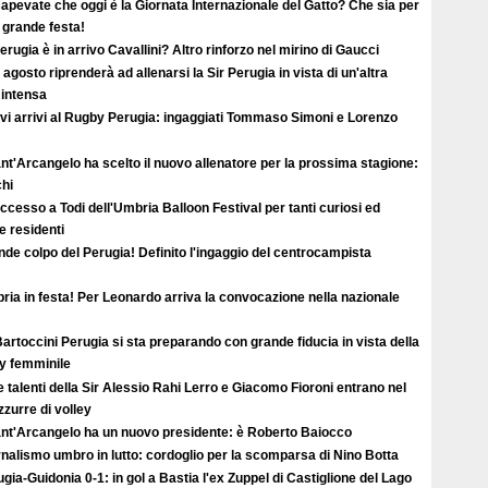
apevate che oggi è la Giornata Internazionale del Gatto? Che sia per
i grande festa!
erugia è in arrivo Cavallini? Altro rinforzo nel mirino di Gaucci
2 agosto riprenderà ad allenarsi la Sir Perugia in vista di un'altra
 intensa
vi arrivi al Rugby Perugia: ingaggiati Tommaso Simoni e Lorenzo
ant'Arcangelo ha scelto il nuovo allenatore per la prossima stagione:
hi
uccesso a Todi dell'Umbria Balloon Festival per tanti curiosi ed
 e residenti
de colpo del Perugia! Definito l'ingaggio del centrocampista
ia in festa! Per Leonardo arriva la convocazione nella nazionale
artoccini Perugia si sta preparando con grande fiducia in vista della
ey femminile
e talenti della Sir Alessio Rahi Lerro e Giacomo Fioroni entrano nel
zzurre di volley
Sant'Arcangelo ha un nuovo presidente: è Roberto Baiocco
nalismo umbro in lutto: cordoglio per la scomparsa di Nino Botta
gia-Guidonia 0-1: in gol a Bastia l'ex Zuppel di Castiglione del Lago