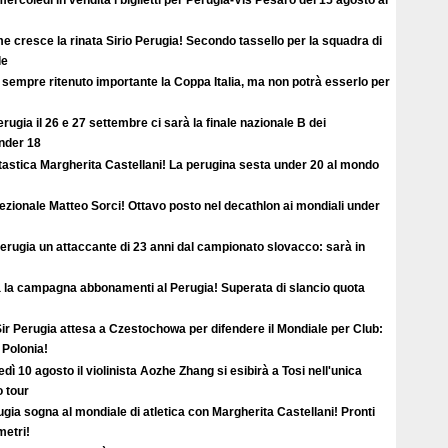
 cresce la rinata Sirio Perugia! Secondo tassello per la squadra di
le
sempre ritenuto importante la Coppa Italia, ma non potrà esserlo per
rugia il 26 e 27 settembre ci sarà la finale nazionale B dei
under 18
tastica Margherita Castellani! La perugina sesta under 20 al mondo
ezionale Matteo Sorci! Ottavo posto nel decathlon ai mondiali under
erugia un attaccante di 23 anni dal campionato slovacco: sarà in
a la campagna abbonamenti al Perugia! Superata di slancio quota
ir Perugia attesa a Czestochowa per difendere il Mondiale per Club:
 Polonia!
dì 10 agosto il violinista Aozhe Zhang si esibirà a Tosi nell'unica
o tour
gia sogna al mondiale di atletica con Margherita Castellani! Pronti
metri!