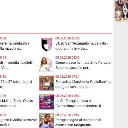
0:59
09.08.2026 10:30
evere ha celebrato i
L'Usd Sant'Arcangelo ha definito il
la ruzzola a...
programma in vista...
0:04
09.08.2026 09:30
 in vendita i biglietti
Come cresce la rinata Sirio Perugia!
Vis...
Secondo tassello per...
8:30
09.08.2026 07:34
l 26 e 27 settembre ci
Fantastica Margherita Castellani! La
e...
perugina sesta under...
7:25
08.08.2026 19:52
 Matteo Sorci! Ottavo
La Sir Perugia attesa a
cathlon ai...
Czestochowa per difendere il...
6:00
08.08.2026 13:57
gosto il violinista Aozhe
Perugia sogna al mondiale di
birà a...
atletica con Margherita...