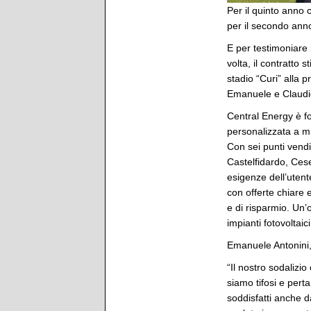
Per il quinto anno 
per il secondo ann
E per testimoniare l
volta, il contratto 
stadio “Curi” alla p
Emanuele e Claudio
Central Energy è fo
personalizzata a m
Con sei punti vendit
Castelfidardo, Cese
esigenze dell’utent
con offerte chiare
e di risparmio. Un’o
impianti fotovoltaici
Emanuele Antonini,
“Il nostro sodalizio
siamo tifosi e pert
soddisfatti anche d