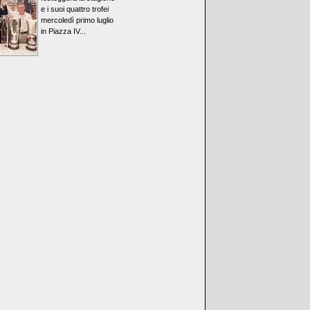
e i suoi quattro trofei
mercoledì primo luglio
in Piazza IV...