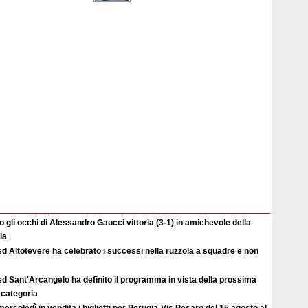
o gli occhi di Alessandro Gaucci vittoria (3-1) in amichevole della
ia
d Altotevere ha celebrato i successi nella ruzzola a squadre e non
d Sant'Arcangelo ha definito il programma in vista della prossima
 categoria
ercoledì in vendita i biglietti per Perugia-Vis Pesaro del 15 agosto al