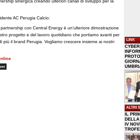
nership sinergica creando ulteriori canali di sviluppo per la
sidente AC Perugia Calcio:
 partnership con Central Energy è un’ulteriore dimostrazione
nostro progetto e del lavoro quotidiano che portiamo avanti per
LINK
i più il brand Perugia. Vogliamo crescere insieme ai nostri
CYBER
INFOR
PROTO
nline
GIORNA
UMBRIA
eet
ALTRI 
IL PRI
DELLA 
IV NO
TROFE