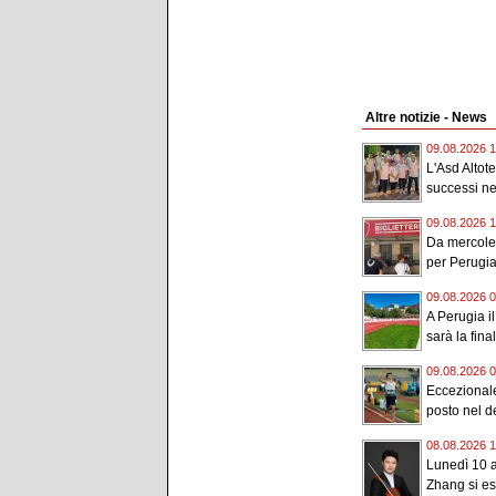
Altre notizie - News
09.08.2026 1
L'Asd Altot
successi nel
09.08.2026 1
Da mercoledì
per Perugia-
09.08.2026 0
A Perugia i
sarà la final
09.08.2026 0
Eccezionale
posto nel de
08.08.2026 1
Lunedì 10 a
Zhang si esi