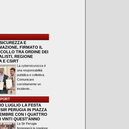
SICUREZZA E
MAZIONE, FIRMATO IL
COLLO TRA ORDINE DEI
LISTI, REGIONE
 E CSIRT
La cybersicurezza è
una responsabilità
pubblica e collettiva.
Comunicare
correttamente un
incidente...
SPORT
MO LUGLIO LA FESTA
SIR PERUGIA IN PIAZZA
VEMBRE CON I QUATTRO
I VINTI QUEST'ANNO
La Sir Perugia
festeggerà la stagione