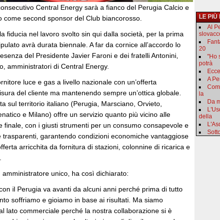
consecutivo Central Energy sarà a fianco del Perugia Calcio e
LE PIÙ
o come second sponsor del Club biancorosso.
Al P
a fiducia nel lavoro svolto sin qui dalla società, per la prima
slovacc
Fant
stipulato avrà durata biennale. A far da cornice all’accordo lo
20
resenza del Presidente Javier Faroni e dei fratelli Antonini,
"Ho 
potrà
, amministratori di Central Energy.
Ecce
A Pe
rnitore luce e gas a livello nazionale con un’offerta
Come
isura del cliente ma mantenendo sempre un’ottica globale.
la
Da m
a sul territorio italiano (Perugia, Marsciano, Orvieto,
L'Us
natico e Milano) offre un servizio quanto più vicino alle
della
L'As
e finale, con i giusti strumenti per un consumo consapevole e
Sotto
 e trasparenti, garantendo condizioni economiche vantaggiose
fferta arricchita da fornitura di stazioni, colonnine di ricarica e
.
 amministratore unico, ha così dichiarato:
 con il Perugia va avanti da alcuni anni perché prima di tutto
anto soffriamo e gioiamo in base ai risultati. Ma siamo
al lato commerciale perché la nostra collaborazione si è