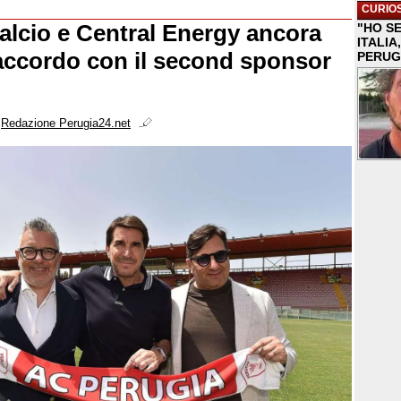
CURIOS
alcio e Central Energy ancora
"HO S
ITALI
accordo con il second sponsor
PERUG
i
Redazione Perugia24.net