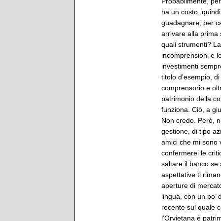
Probabilmente, perch
ha un costo, quindi
guadagnare, per ca
arrivare alla prima
quali strumenti? La
incomprensioni e le
investimenti sempre 
titolo d’esempio, di
comprensorio e oltr
patrimonio della c
funziona. Ciò, a giu
Non credo. Però, ne
gestione, di tipo az
amici che mi sono v
confermerei le criti
saltare il banco se
aspettative ti riman
aperture di mercato
lingua, con un po’
recente sul quale c
l’Orvietana è patrim