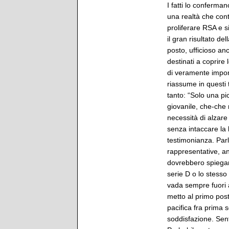
I fatti lo conferman
una realtà che con
proliferare RSA e s
il gran risultato de
posto, ufficioso an
destinati a coprire
di veramente importa
riassume in questi t
tanto: “Solo una pic
giovanile, che-che
necessità di alzare 
senza intaccare la 
testimonianza. Par
rappresentative, an
dovrebbero spiegar
serie D o lo stess
vada sempre fuori a
metto al primo posto
pacifica fra prima 
soddisfazione. Sent