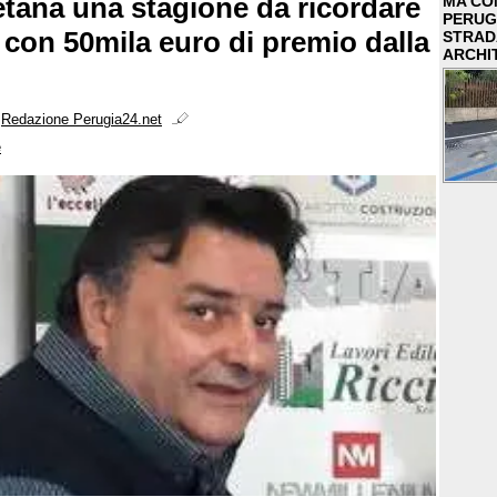
ietana una stagione da ricordare
MA COM
PERUG
 con 50mila euro di premio dalla
STRAD
ARCHI
i
Redazione Perugia24.net
e