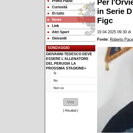
Per l'Orv
Primo Piano
Curiosità
in Serie D
Di tutto
Figc
News
Link
Altri Sport
19.04.2025 09:30
d
Giovanili
Fonte:
Roberto Pac
SONDAGGIO
GIOVANNI TEDESCO DEVE
ESSERE L'ALLENATORE
DEL PERUGIA LA
PROSSIMA STAGIONE=
Si
No
Non so
[
Risultati
]