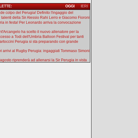
 LETTE:
OGGI
IERI
de colpo del Perugia! Definito l'ingaggio del
e talenti della Sir Alessio Rahi Lerro e Giacomo Fioroni
ia in festa! Per Leonardo arriva la convocazione
ant'Arcangelo ha scelto il nuovo allenatore per la
uccesso a Todi dell'Umbria Balloon Festival per tanti
artoccini Perugia si sta preparando con grande
i arrivi al Rugby Perugia: ingaggiati Tommaso Simoni
 agosto riprenderà ad allenarsi la Sir Perugia in vista