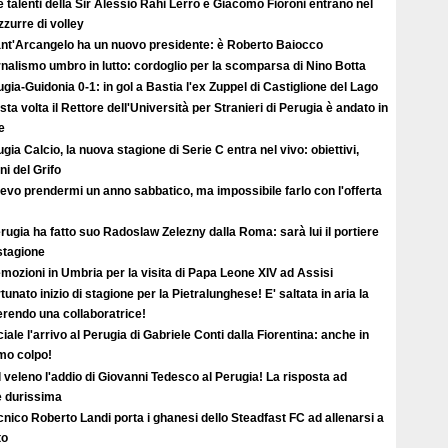
e talenti della Sir Alessio Rahi Lerro e Giacomo Fioroni entrano nel
zzurre di volley
Sant'Arcangelo ha un nuovo presidente: è Roberto Baiocco
nalismo umbro in lutto: cordoglio per la scomparsa di Nino Botta
gia-Guidonia 0-1: in gol a Bastia l'ex Zuppel di Castiglione del Lago
ta volta il Rettore dell'Università per Stranieri di Perugia è andato in
e
gia Calcio, la nuova stagione di Serie C entra nel vivo: obiettivi,
i del Grifo
evo prendermi un anno sabbatico, ma impossibile farlo con l'offerta
erugia ha fatto suo Radoslaw Zelezny dalla Roma: sarà lui il portiere
 stagione
mozioni in Umbria per la visita di Papa Leone XIV ad Assisi
tunato inizio di stagione per la Pietralunghese! E' saltata in aria la
ferendo una collaboratrice!
ciale l'arrivo al Perugia di Gabriele Conti dalla Fiorentina: anche in
imo colpo!
l veleno l'addio di Giovanni Tedesco al Perugia! La risposta ad
è durissima
ecnico Roberto Landi porta i ghanesi dello Steadfast FC ad allenarsi a
to