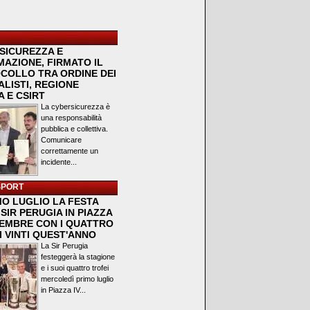
SICUREZZA E
MAZIONE, FIRMATO IL
COLLO TRA ORDINE DEI
LISTI, REGIONE
 E CSIRT
La cybersicurezza è
una responsabilità
pubblica e collettiva.
Comunicare
correttamente un
incidente...
SPORT
MO LUGLIO LA FESTA
SIR PERUGIA IN PIAZZA
VEMBRE CON I QUATTRO
I VINTI QUEST'ANNO
La Sir Perugia
festeggerà la stagione
e i suoi quattro trofei
mercoledì primo luglio
in Piazza IV...