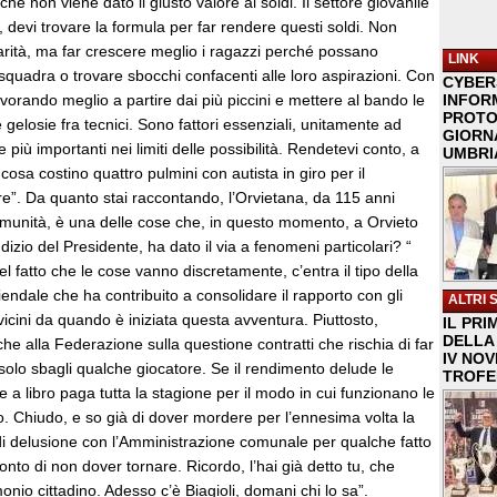
é non viene dato il giusto valore ai soldi. Il settore giovanile
, devi trovare la formula per far rendere questi soldi. Non
rità, ma far crescere meglio i ragazzi perché possano
LINK
 squadra o trovare sbocchi confacenti alle loro aspirazioni. Con
CYBER
vorando meglio a partire dai più piccini e mettere al bando le
INFOR
PROTO
 gelosie fra tecnici. Sono fattori essenziali, unitamente ad
GIORNA
più importanti nei limiti delle possibilità. Rendetevi conto, a
UMBRIA
 cosa costino quattro pulmini con autista in giro per il
e”. Da quanto stai raccontando, l’Orvietana, da 115 anni
omunità, è una delle cose che, in questo momento, a Orvieto
dizio del Presidente, ha dato il via a fenomeni particolari? “
l fatto che le cose vanno discretamente, c’entra il tipo della
iendale che ha contribuito a consolidare il rapporto con gli
ALTRI 
icini da quando è iniziata questa avventura. Piuttosto,
IL PRI
DELLA 
che alla Federazione sulla questione contratti che rischia di far
IV NO
 solo sbagli qualche giocatore. Se il rendimento delude le
TROFE
e a libro paga tutta la stagione per il modo in cui funzionano le
. Chiudo, e so già di dover mordere per l’ennesima volta la
 di delusione con l’Amministrazione comunale per qualche fatto
onto di non dover tornare. Ricordo, l’hai già detto tu, che
onio cittadino. Adesso c’è Biagioli, domani chi lo sa”.