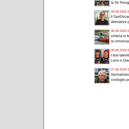
la Sir Perugi
08.08.2026 0
Il Sant'Arc
allenatore p
08.08.2026 0
Umbria in f
la convocaz
08.08.2026 0
I due talent
Lerro e Gia
07.08.2026 2
Giornalismo
cordoglio p