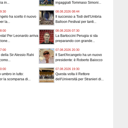
a in...
ingaggiati Tommaso Simoni...
9:30
08.08.2026 08:44
angelo ha scelto il nuovo
Il successo a Todi dell'Umbria
er la...
Balloon Festival per tanti...
8:00
08.08.2026 07:30
esta! Per Leonardo arriva
La Bartoccini Perugia si sta
ione...
preparando con grande...
7:00
07.08.2026 20:30
i della Sir Alessio Rahi
Il Sant'Arcangelo ha un nuovo
como...
presidente: è Roberto Baiocco
0:00
07.08.2026 19:30
 umbro in lutto:
Questa volta il Rettore
er la scomparsa di...
dell'Università per Stranieri di...