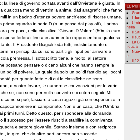
o: la linea di governo portata avanti dall’Orvietana è giusta. In
LE PIÙ
ta qualcosa meno di ventimila anime, dati anagrafici che fanno
Gran
imili in un bacino d’utenza povero anch’esso di risorse umane,
I du
Umbr
lla prima squadra in serie D (a un passo dai play off), il primo
nella
cora per poco, nella classifica “Giovani D Valore” (50mila euro
Il S
 le spese federali fino a esaurimento) rappresentano qualcosa
Il s
La B
nte. Il Presidente Biagioli loda tutti, indistintamente e
fiducia
ermini i principi da cui sono partiti gli input per arrivare a
Nuov
e
cola premessa. Il sottoscritto tiene, e molto, al settore
Il 12
 ne possano pensare o dicano alcuni che hanno sempre la
un po’ di polvere. La quale da solo un po’ di fastidio agli occhi
bontà per quanto fatto e di cui le classifiche ne sono
lano, a nostro favore, le numerose convocazioni per le varie
che se, non sono per nulla convinto sui criteri seguiti. MI
e come si può, lasciare a casa ragazzi già con esperienze in
o capocannoniere in campionato. Non è un caso, che l’Umbria
i primi turni. Detto questo, per rispondere alla domanda,
 il successo per l’essere riusciti a stabilire la connivenza
squadra e settore giovanile. Stanno insieme e con reciproca
o , in giro, che da altre parti ancora non succede.