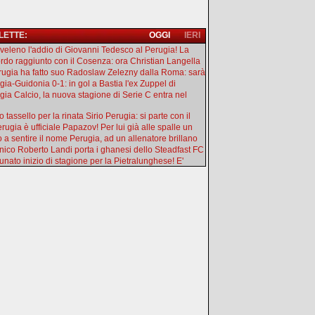
 LETTE:
OGGI
IERI
l veleno l'addio di Giovanni Tedesco al Perugia! La
rdo raggiunto con il Cosenza: ora Christian Langella
erugia ha fatto suo Radoslaw Zelezny dalla Roma: sarà
gia-Guidonia 0-1: in gol a Bastia l'ex Zuppel di
gia Calcio, la nuova stagione di Serie C entra nel
 tassello per la rinata Sirio Perugia: si parte con il
rugia è ufficiale Papazov! Per lui già alle spalle un
o a sentire il nome Perugia, ad un allenatore brillano
ecnico Roberto Landi porta i ghanesi dello Steadfast FC
tunato inizio di stagione per la Pietralunghese! E'