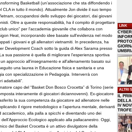
ansforming Basketball (un’associazione che sta diffondendo i
del CLA in tutto il mondo). Attualmente Jon divide il suo tempo
Vietnam, occupandosi dello sviluppo dei giocatori, dai giovani
nisti. Oltre a queste responsabilità, ha il compito di progettare
LINK
n club unico” per l'accademia giovanile che collabora con
CYBER
aigon Heat, incorporando idee basate sull'evidenza nel modo
INFOR
PROTO
ppati i giovani e gli allenatori vietnamiti. In precedenza, ha
GIORNA
er Development Coach sotto la guida di Alex Sarama presso
UMBRIA
 La sua passione è quella di migliorare l'esperienza sportiva
do un approccio all'insegnamento e all'allenamento basato sui
seguito una laurea in Educazione fisica e sanitaria e una
gia con specializzazione in Pedagogia. Interverrà con
i adattabili”.
enatore capo del “Basket Don Bosco Crocetta” di Torino (serie
ALTRI 
omposta interamente di giocatori diciannovenni). Ex-giocatore
IL PRI
rasferito la sua competenza da giocatore ad allenatore nelle
DELLA 
IV NO
licando il rigore metodologico e l’apertura mentale, derivanti
TROFE
 accademico, alla palla a spicchi e diventando uno dei
i dell'Approccio Ecologico applicato alla pallacanestro. Oggi,
ico del Basket Crocetta è un attivo divulgatore della