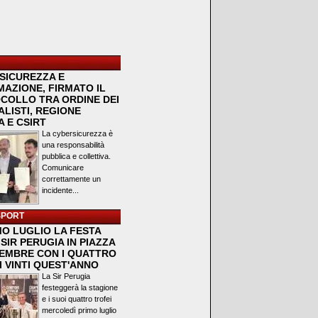
SICUREZZA E
MAZIONE, FIRMATO IL
COLLO TRA ORDINE DEI
LISTI, REGIONE
 E CSIRT
La cybersicurezza è
una responsabilità
pubblica e collettiva.
Comunicare
correttamente un
incidente...
SPORT
MO LUGLIO LA FESTA
SIR PERUGIA IN PIAZZA
VEMBRE CON I QUATTRO
I VINTI QUEST'ANNO
La Sir Perugia
festeggerà la stagione
e i suoi quattro trofei
mercoledì primo luglio