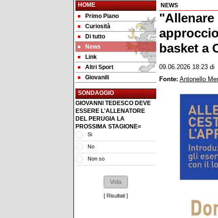
HOME
NEWS
"Allenare 
Primo Piano
Curiosità
approccio
Di tutto
basket a 
News
Link
Altri Sport
09.06.2026 18:23
d
Giovanili
Fonte:
Antonello Me
SONDAGGIO
GIOVANNI TEDESCO DEVE
ESSERE L'ALLENATORE
DEL PERUGIA LA
PROSSIMA STAGIONE=
Si
No
Non so
[
Risultati
]