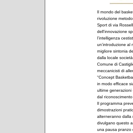
Il mondo del basket
rivoluzione metodo
Sport di via Rossel
dell'innovazione spo
l’intelligenza cestis
un’introduzione al 
migliore sintonia d
dalla locale societ
Comune di Castigli
meccanicisti di all
“Concept Basketbal
in modo efficace si
ultime generazioni 
dal riconoscimento
Il programma preved
dimostrazioni pratic
alterneranno dalla m
divulgano questo ap
una pausa pranzo d