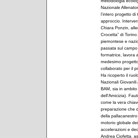
metodologia ecologi
Nazionale Allenator
l’intero progetto d
approccio. Interverr
Chiara Ponzin, all
Crocetta” di Torino
piemontese e nazio
passata sul campo d
formatrice, lavora 
medesimo progetto 
collaborato per il 
Ha ricoperto il ruol
Nazionali Giovanili
BAM, sia in ambito 
dell'Amicizia). Fau
come la vera chiav
preparazione che d
della pallacanestr
motorio globale de
accelerazioni e de
Andrea Ciofetta, as