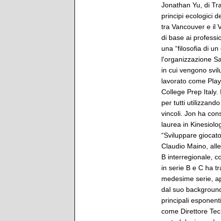
Jonathan Yu, di Tr
principi ecologici 
tra Vancouver e il 
di base ai professio
una “filosofia di u
l'organizzazione S
in cui vengono svilu
lavorato come Play
College Prep Italy.
per tutti utilizzan
vincoli. Jon ha con
laurea in Kinesiolo
“Sviluppare giocator
Claudio Maino, all
B interregionale, c
in serie B e C ha t
medesime serie, app
dal suo background
principali esponent
come Direttore Tecn