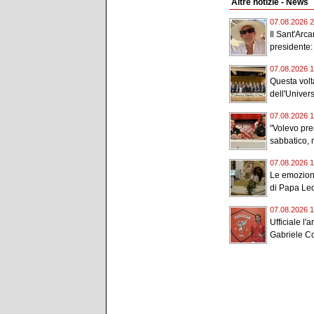
Altre notizie - News
07.08.2026 2
Il Sant'Arc
presidente:
07.08.2026 1
Questa volta
dell'Universi
07.08.2026 1
"Volevo pr
sabbatico, m
07.08.2026 1
Le emozioni
di Papa Leo
07.08.2026 1
Ufficiale l'a
Gabriele Con