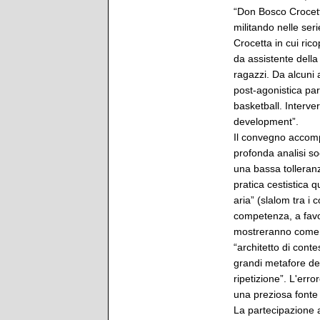
“Don Bosco Crocett
militando nelle ser
Crocetta in cui rico
da assistente della
ragazzi. Da alcuni 
post-agonistica par
basketball. Interve
development”.
Il convegno accomp
profonda analisi so
una bassa tolleranz
pratica cestistica q
aria” (slalom tra i c
competenza, a favo
mostreranno come l'
“architetto di conte
grandi metafore del 
ripetizione”. L'err
una preziosa fonte 
La partecipazione 