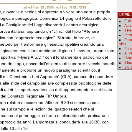
, giovanile e senior, si appresta a vivere una vera e propria
LE PIÙ
logica e pedagogica. Domenica 14 giugno il Palazzetto dello
E' a
li a Castiglione del Lago diventerà il centro nevralgico
Acco
Il P
rtiva italiana, ospitando un “clinic” dal titolo “Allenare
Peru
tica con l’approccio ecologico”. Si tratta, in breve, di
Peru
metodo per trasformare gli esercizi ripetitivi creando una
vivo:
Primo
ei giocatori con il loro ambiente di gioco. L'evento, organizzato
Al Pe
à sportiva “Flyers A.S.D.” con il fondamentale patrocinio del
“Sol
Il t
one del Lago, nasce dall'esigenza di superare i vecchi modelli
Sfor
enamento e proporre un nuovo paradigma scientifico, il
l e il Constraints-Led Approach” (CLA), capace di rispondere
a alle sfide del campo sia alle complessità psicologiche delle
di atleti. L'importanza tecnica dell'appuntamento è certificata
 del Comitato Regionale FIP Umbria.
e relatori d’eccezione. Alle ore 9:30 si comincia con
he sul campo e le lezioni dei quattro relatori che si
attina al pomeriggio: si tratta di allenatori che praticano e
proccio da anni. La giornata si concluderà alle 18:30, con
alle 13 alle 15.