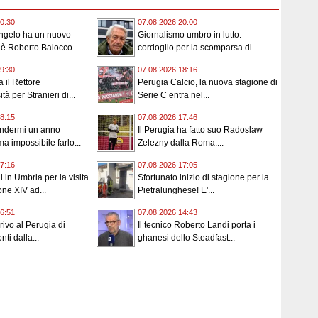
0:30
07.08.2026 20:00
angelo ha un nuovo
Giornalismo umbro in lutto:
 è Roberto Baiocco
cordoglio per la scomparsa di...
9:30
07.08.2026 18:16
 il Rettore
Perugia Calcio, la nuova stagione di
tà per Stranieri di...
Serie C entra nel...
8:15
07.08.2026 17:46
endermi un anno
Il Perugia ha fatto suo Radoslaw
a impossibile farlo...
Zelezny dalla Roma:...
7:16
07.08.2026 17:05
 in Umbria per la visita
Sfortunato inizio di stagione per la
ne XIV ad...
Pietralunghese! E'...
6:51
07.08.2026 14:43
rrivo al Perugia di
Il tecnico Roberto Landi porta i
ti dalla...
ghanesi dello Steadfast...