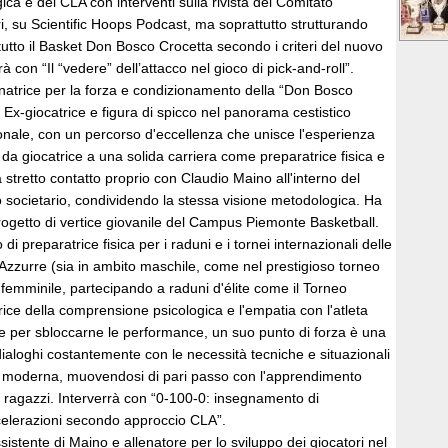
ca e del CLA con interventi sulla rivista del Comitato
i, su Scientific Hoops Podcast, ma soprattutto strutturando
i tutto il Basket Don Bosco Crocetta secondo i criteri del nuovo
à con “Il “vedere” dell’attacco nel gioco di pick-and-roll”.
enatrice per la forza e condizionamento della “Don Bosco
. Ex-giocatrice e figura di spicco nel panorama cestistico
nale, con un percorso d'eccellenza che unisce l'esperienza
a giocatrice a una solida carriera come preparatrice fisica e
a stretto contatto proprio con Claudio Maino all'interno del
societario, condividendo la stessa visione metodologica. Ha
progetto di vertice giovanile del Campus Piemonte Basketball.
o di preparatrice fisica per i raduni e i tornei internazionali delle
 Azzurre (sia in ambito maschile, come nel prestigioso torneo
femminile, partecipando a raduni d'élite come il Torneo
trice della comprensione psicologica e l'empatia con l'atleta
e per sbloccarne le performance, un suo punto di forza è una
ialoghi costantemente con le necessità tecniche e situazionali
o moderna, muovendosi di pari passo con l'apprendimento
i ragazzi. Interverrà con “0-100-0: insegnamento di
celerazioni secondo approccio CLA”.
sistente di Maino e allenatore per lo sviluppo dei giocatori nel