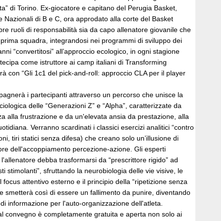
a” di Torino. Ex-giocatore e capitano del Perugia Basket,
ie Nazionali di B e C, ora approdato alla corte del Basket
pre ruoli di responsabilità sia da capo allenatore giovanile che
 prima squadra, integrandosi nei programmi di sviluppo dei
anni “convertitosi” all’approccio ecologico, in ogni stagione
tecipa come istruttore ai camp italiani di Transforming
rrà con “Gli 1c1 del pick-and-roll: approccio CLA per il player
agnerà i partecipanti attraverso un percorso che unisce la
ciologica delle “Generazioni Z” e “Alpha”, caratterizzate da
a alla frustrazione e da un'elevata ansia da prestazione, alla
uotidiana. Verranno scardinati i classici esercizi analitici “contro
oni, tiri statici senza difesa) che creano solo un’illusione di
re dell'accoppiamento percezione-azione. Gli esperti
allenatore debba trasformarsi da “prescrittore rigido” ad
sti stimolanti”, sfruttando la neurobiologia delle vie visive, le
focus attentivo esterno e il principio della “ripetizione senza
ore smetterà così di essere un fallimento da punire, diventando
di informazione per l'auto-organizzazione dell'atleta.
al convegno è completamente gratuita e aperta non solo ai