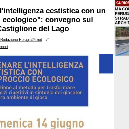
CURIOS
l'intelligenza cestistica con un
MA COM
PERUG
 ecologico": convegno sul
STRAD
ARCHI
Castiglione del Lago
i
Redazione Perugia24.net
nconi