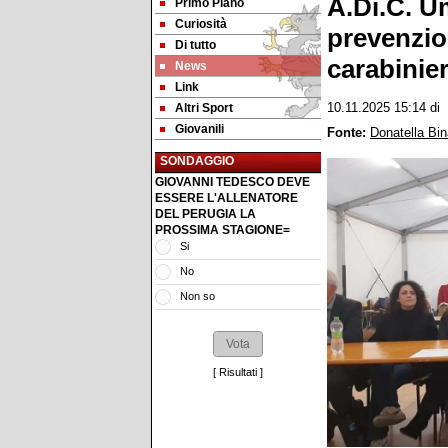
A.Di.C. U
Primo Piano
Curiosità
prevenzion
Di tutto
carabinier
News
Link
Altri Sport
10.11.2025 15:14
di
Giovanili
Fonte:
Donatella Bin
SONDAGGIO
GIOVANNI TEDESCO DEVE
ESSERE L'ALLENATORE
DEL PERUGIA LA
PROSSIMA STAGIONE=
Si
No
Non so
[
Risultati
]