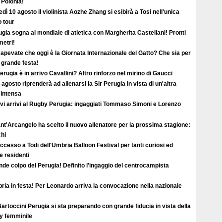
 Polonia!
dì 10 agosto il violinista Aozhe Zhang si esibirà a Tosi nell'unica
o tour
gia sogna al mondiale di atletica con Margherita Castellani! Pronti
metri!
apevate che oggi è la Giornata Internazionale del Gatto? Che sia per
i grande festa!
erugia è in arrivo Cavallini? Altro rinforzo nel mirino di Gaucci
2 agosto riprenderà ad allenarsi la Sir Perugia in vista di un'altra
 intensa
vi arrivi al Rugby Perugia: ingaggiati Tommaso Simoni e Lorenzo
ant'Arcangelo ha scelto il nuovo allenatore per la prossima stagione:
hi
uccesso a Todi dell'Umbria Balloon Festival per tanti curiosi ed
 e residenti
de colpo del Perugia! Definito l'ingaggio del centrocampista
ia in festa! Per Leonardo arriva la convocazione nella nazionale
artoccini Perugia si sta preparando con grande fiducia in vista della
ey femminile