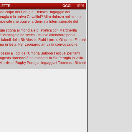
 LETTE:
OGGI
IERI
de colpo del Perugia! Definito l'ingaggio del
rugia è in arrivo Cavallini? Altro rinforzo nel mirino
apevate che oggi è la Giornata Internazionale del
gia sogna al mondiale di atletica con Margherita
ant'Arcangelo ha scelto il nuovo allenatore per la
e talenti della Sir Alessio Rahi Lerro e Giacomo Fioroni
ia in festa! Per Leonardo arriva la convocazione
uccesso a Todi dell'Umbria Balloon Festival per tanti
 agosto riprenderà ad allenarsi la Sir Perugia in vista
i arrivi al Rugby Perugia: ingaggiati Tommaso Simoni