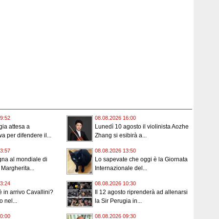
9:52
08.08.2026 16:00
gia attesa a
Lunedì 10 agosto il violinista Aozhe
 per difendere il...
Zhang si esibirà a...
3:57
08.08.2026 13:50
na al mondiale di
Lo sapevate che oggi è la Giornata
 Margherita...
Internazionale del...
3:24
08.08.2026 10:30
 in arrivo Cavallini?
Il 12 agosto riprenderà ad allenarsi
o nel...
la Sir Perugia in...
0:00
08.08.2026 09:30