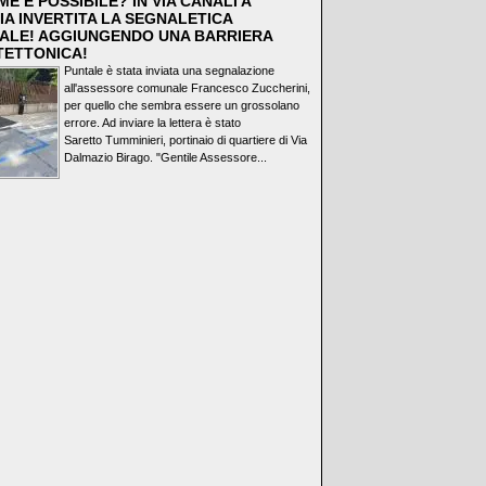
E È POSSIBILE? IN VIA CANALI A
IA INVERTITA LA SEGNALETICA
ALE! AGGIUNGENDO UNA BARRIERA
TETTONICA!
Puntale è stata inviata una segnalazione
all'assessore comunale Francesco Zuccherini,
per quello che sembra essere un grossolano
errore. Ad inviare la lettera è stato
Saretto Tumminieri, portinaio di quartiere di Via
Dalmazio Birago. "Gentile Assessore...