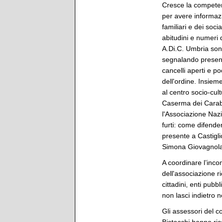
Cresce la competen
per avere informazio
familiari e dei soci
abitudini e numeri 
A.Di.C. Umbria son
segnalando presenza
cancelli aperti e po
dell'ordine. Insie
al centro socio-cult
Caserma dei Carabin
l'Associazione Nazi
furti: come difender
presente a Castiglio
Simona Giovagnola
A coordinare l’inco
dell'associazione r
cittadini, enti pub
non lasci indietro 
Gli assessori del 