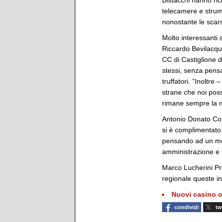
Bistacchi hanno ri
telecamere e strume
nonostante le scar
Molto interessanti s
Riccardo Bevilacqu
CC di Castiglione 
stessi, senza pensa
truffatori. ”Inoltr
strane che noi pos
rimane sempre la mi
Antonio Donato Con
si è complimentato 
pensando ad un mod
amministrazione e f
Marco Lucherini Pres
regionale queste iniz
Nuovi casino o
condividi
tw