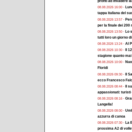
pronti ad invadere la
Lune
08.08.2026 16:00 -
tappa italiana del su
Peru
08.08.2026 13:57 -
per la finale dei 200 
Lo s
08.08.2026 13:50 -
tutti loro un giorno d
Al P
08.08.2026 13:24 -
Il 1
08.08.2026 10:30 -
stagione quanto mai
Nuo
08.08.2026 10:00 -
Floridi
Il S
08.08.2026 09:30 -
ecco Francesco Falc
Il s
08.08.2026 08:44 -
appassionati: turisti
Gran
08.08.2026 08:16 -
Langella!
Umbr
08.08.2026 08:00 -
azzurra di canoa
La B
08.08.2026 07:30 -
prossima A2 di voll