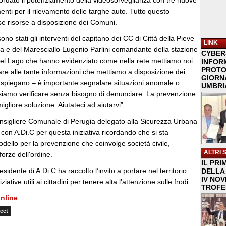
cordato il potenziamento della videosorveglianza con tre nuove
nti per il rilevamento delle targhe auto. Tutto questo
se risorse a disposizione dei Comuni.
ono stati gli interventi del capitano dei CC di Città della Pieve
LINK
a e del Maresciallo Eugenio Parlini comandante della stazione
CYBER
del Lago che hanno evidenziato come nella rete mettiamo noi
INFOR
PROTO
re alle tante informazioni che mettiamo a disposizione dei
GIORNA
e – spiegano – è importante segnalare situazioni anomale o
UMBRIA
siamo verificare senza bisogno di denunciare. La prevenzione
gliore soluzione. Aiutateci ad aiutarvi”.
sigliere Comunale di Perugia delegato alla Sicurezza Urbana
con A.Di.C per questa iniziativa ricordando che si sta
ello per la prevenzione che coinvolge società civile,
ALTRI 
orze dell'ordine.
IL PRI
idente di A.Di.C ha raccolto l’invito a portare nel territorio
DELLA 
IV NO
iative utili ai cittadini per tenere alta l'attenzione sulle frodi.
TROFE
nline
eet