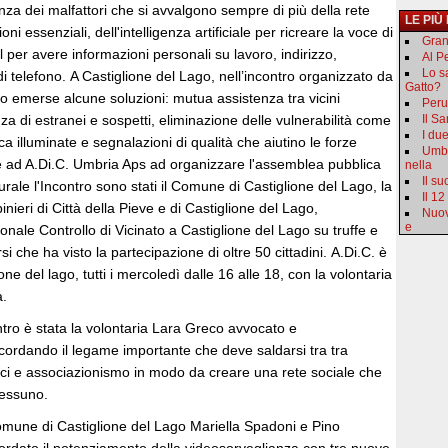
za dei malfattori che si avvalgono sempre di più della rete
LE PIÙ
ni essenziali, dell'intelligenza artificiale per ricreare la voce di
Gran
al per avere informazioni personali su lavoro, indirizzo,
Al Pe
Lo s
di telefono. A Castiglione del Lago, nell’incontro organizzato da
Gatto?
o emerse alcune soluzioni: mutua assistenza tra vicini
Peru
 di estranei e sospetti, eliminazione delle vulnerabilità come
Il S
I du
ca illuminate e segnalazioni di qualità che aiutino le forze
Umbr
me ad A.Di.C. Umbria Aps ad organizzare l'assemblea pubblica
nella
Il s
urale l'Incontro sono stati il Comune di Castiglione del Lago, la
Il 12
ieri di Città della Pieve e di Castiglione del Lago,
Nuov
e
onale Controllo di Vicinato a Castiglione del Lago su truffe e
si che ha visto la partecipazione di oltre 50 cittadini. A.Di.C. è
ne del lago, tutti i mercoledì dalle 16 alle 18, con la volontaria
.
ntro è stata la volontaria Lara Greco avvocato e
icordando il legame importante che deve saldarsi tra tra
blici e associazionismo in modo da creare una rete sociale che
nessuno.
comune di Castiglione del Lago Mariella Spadoni e Pino