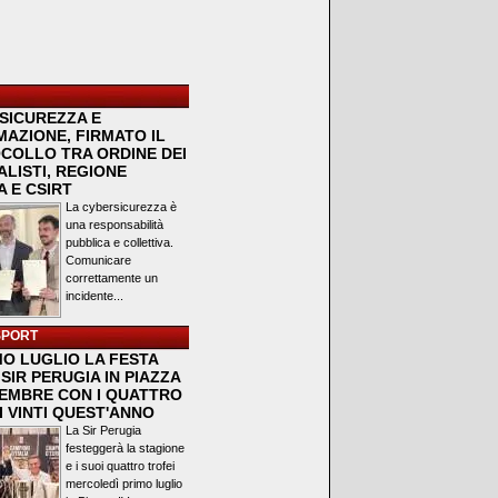
SICUREZZA E
MAZIONE, FIRMATO IL
COLLO TRA ORDINE DEI
LISTI, REGIONE
 E CSIRT
La cybersicurezza è
una responsabilità
pubblica e collettiva.
Comunicare
correttamente un
incidente...
SPORT
MO LUGLIO LA FESTA
SIR PERUGIA IN PIAZZA
VEMBRE CON I QUATTRO
I VINTI QUEST'ANNO
La Sir Perugia
festeggerà la stagione
e i suoi quattro trofei
mercoledì primo luglio