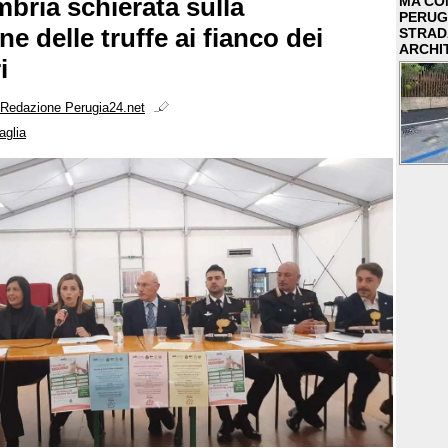
mbria schierata sulla
MA COM
PERUG
e delle truffe ai fianco dei
STRAD
ARCHI
i
Redazione Perugia24.net
aglia