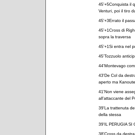
45'+5Conquista il q
Venturi, poi il tiro 
45'+3Errato il pass
45'+1Cross di Righe
sopra la traversa
45'+1Si entra nel p
45'Tozzuolo anticip
44'Montevago comme
43'De Col da destra
aperto ma Kanoute 
41'Non viene assegna
all'attaccante del 
39'La trattenuta de
della stessa
39'IL PERUGIA S
38'Cross da destra 