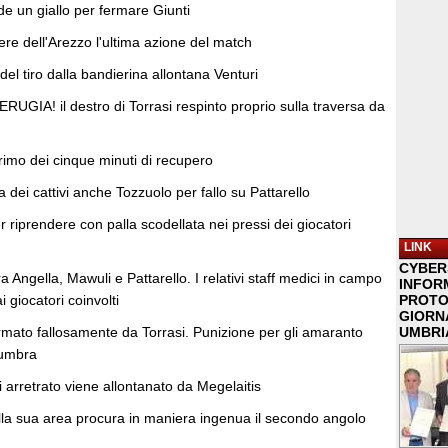
e un giallo per fermare Giunti
re dell'Arezzo l'ultima azione del match
del tiro dalla bandierina allontana Venturi
GIA! il destro di Torrasi respinto proprio sulla traversa da
rimo dei cinque minuti di recupero
ta dei cattivi anche Tozzuolo per fallo su Pattarello
er riprendere con palla scodellata nei pressi dei giocatori
LINK
CYBER
a Angella, Mawuli e Pattarello. I relativi staff medici in campo
INFOR
i giocatori coinvolti
PROTO
GIORNA
rmato fallosamente da Torrasi. Punizione per gli amaranto
UMBRIA
 umbra
i arretrato viene allontanato da Megelaitis
lla sua area procura in maniera ingenua il secondo angolo