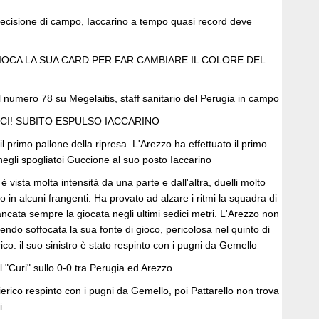
ecisione di campo, Iaccarino a tempo quasi record deve
GIOCA LA SUA CARD PER FAR CAMBIARE IL COLORE DEL
del numero 78 su Megelaitis, staff sanitario del Perugia in campo
ECI! SUBITO ESPULSO IACCARINO
il primo pallone della ripresa. L'Arezzo ha effettuato il primo
egli spogliatoi Guccione al suo posto Iaccarino
 vista molta intensità da una parte e dall'altra, duelli molto
 in alcuni frangenti. Ha provato ad alzare i ritmi la squadra di
cata sempre la giocata negli ultimi sedici metri. L'Arezzo non
endo soffocata la sua fonte di gioco, pericolosa nel quinto di
co: il suo sinistro è stato respinto con i pugni da Gemello
 al "Curi" sullo 0-0 tra Perugia ed Arezzo
ierico respinto con i pugni da Gemello, poi Pattarello non trova
i