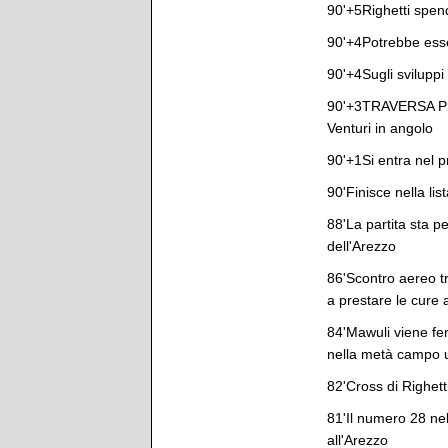
90'+5Righetti spend
90'+4Potrebbe esse
90'+4Sugli sviluppi 
90'+3TRAVERSA PERU
Venturi in angolo
90'+1Si entra nel p
90'Finisce nella lis
88'La partita sta p
dell'Arezzo
86'Scontro aereo tr
a prestare le cure a
84'Mawuli viene fe
nella metà campo
82'Cross di Righett
81'Il numero 28 ne
all'Arezzo