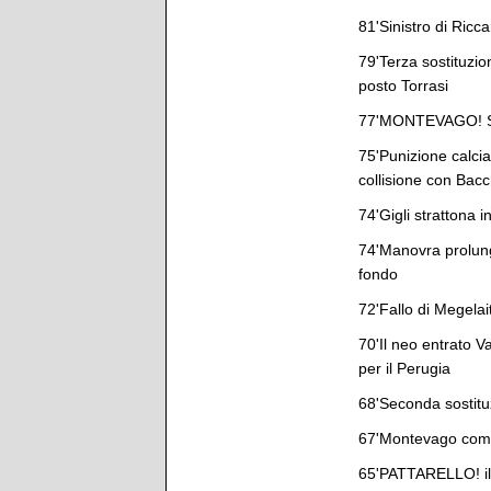
81'Sinistro di Ric
79'Terza sostituzion
posto Torrasi
77'MONTEVAGO! Serv
75'Punizione calciat
collisione con Bacc
74'Gigli strattona 
74'Manovra prolunga
fondo
72'Fallo di Megelait
70'Il neo entrato V
per il Perugia
68'Seconda sostitu
67'Montevago commet
65'PATTARELLO! il s