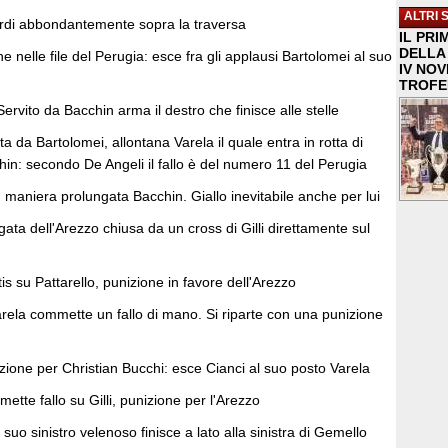
ALTRI 
cardi abbondantemente sopra la traversa
IL PRI
DELLA 
e nelle file del Perugia: esce fra gli applausi Bartolomei al suo
IV NO
TROFE
ito da Bacchin arma il destro che finisce alle stelle
a da Bartolomei, allontana Varela il quale entra in rotta di
hin: secondo De Angeli il fallo è del numero 11 del Perugia
in maniera prolungata Bacchin. Giallo inevitabile anche per lui
ta dell'Arezzo chiusa da un cross di Gilli direttamente sul
is su Pattarello, punizione in favore dell'Arezzo
arela commette un fallo di mano. Si riparte con una punizione
zione per Christian Bucchi: esce Cianci al suo posto Varela
te fallo su Gilli, punizione per l'Arezzo
uo sinistro velenoso finisce a lato alla sinistra di Gemello