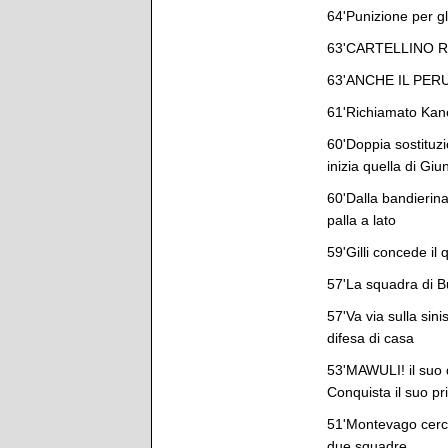
64'Punizione per gli
63'CARTELLINO 
63'ANCHE IL PERUG
61'Richiamato Kano
60'Doppia sostituzi
inizia quella di Giun
60'Dalla bandierina
palla a lato
59'Gilli concede il
57'La squadra di Bu
57'Va via sulla sini
difesa di casa
53'MAWULI! il suo d
Conquista il suo pr
51'Montevago cerca 
due squadre