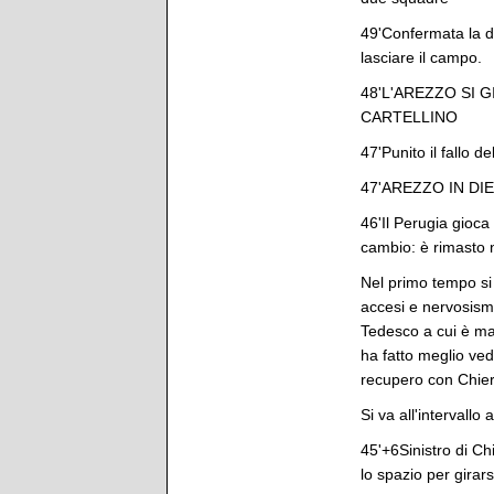
49'Confermata la d
lasciare il campo.
48'L'AREZZO SI 
CARTELLINO
47'Punito il fallo 
47'AREZZO IN DI
46'Il Perugia gioca 
cambio: è rimasto n
Nel primo tempo si è
accesi e nervosismo
Tedesco a cui è man
ha fatto meglio ved
recupero con Chieri
Si va all'intervallo
45'+6Sinistro di Ch
lo spazio per girars