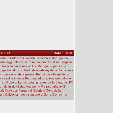
 LETTE:
OGGI
IERI
l veleno l'addio di Giovanni Tedesco al Perugia! La
rdo raggiunto con il Cosenza: ora Christian Langella
 tassello per la rinata Sirio Perugia: si parte con il
erugia ha fatto suo Radoslaw Zelezny dalla Roma: sarà
rugia è ufficiale Papazov! Per lui già alle spalle un
o a sentire il nome Perugia, ad un allenatore brillano
ecnico Roberto Landi porta i ghanesi dello Steadfast FC
tunato inizio di stagione per la Pietralunghese! E'
iale l'arrivo al Perugia di Gabriele Conti dalla
gia Calcio, la nuova stagione di Serie C entra nel