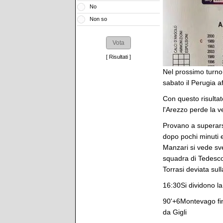
No
Non so
[
Risultati
]
Nel prossimo turno 
sabato il Perugia a
Con questo risultat
l'Arezzo perde la 
Provano a superars
dopo pochi minuti e
Manzari si vede sve
squadra di Tedesco 
Torrasi deviata sul
16:30Si dividono la 
90'+6Montevago fin
da Gigli