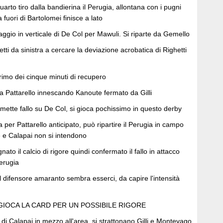
uarto tiro dalla bandierina il Perugia, allontana con i pugni
da fuori di Bartolomei finisce a lato
aggio in verticale di De Col per Mawuli. Si riparte da Gemello
tti da sinistra a cercare la deviazione acrobatica di Righetti
rimo dei cinque minuti di recupero
a Pattarello innescando Kanoute fermato da Gilli
tte fallo su De Col, si gioca pochissimo in questo derby
 per Pattarello anticipato, può ripartire il Perugia in campo
e Calapai non si intendono
to il calcio di rigore quindi confermato il fallo in attacco
Perugia
l difensore amaranto sembra esserci, da capire l'intensità
I GIOCA LA CARD PER UN POSSIBILE RIGORE
di Calapai in mezzo all'area, si strattonano Gilli e Montevago