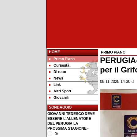
HOME
PRIMO PIANO
PERUGIA-
Primo Piano
Curiosità
per il Gri
Di tutto
News
09.11.2025 14:30
di
Link
Altri Sport
Giovanili
SONDAGGIO
GIOVANNI TEDESCO DEVE
ESSERE L'ALLENATORE
DEL PERUGIA LA
PROSSIMA STAGIONE=
Si