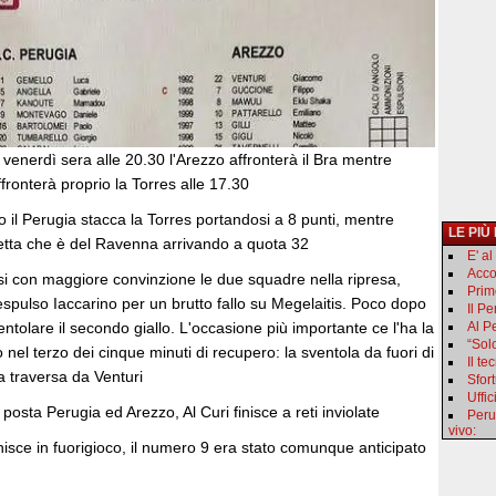
venerdì sera alle 20.30 l'Arezzo affronterà il Bra mentre
ffronterà proprio la Torres alle 17.30
o il Perugia stacca la Torres portandosi a 8 punti, mentre
LE PIÙ
vetta che è del Ravenna arrivando a quota 32
E' a
Acco
i con maggiore convinzione le due squadre nella ripresa,
Primo
spulso Iaccarino per un brutto fallo su Megelaitis. Poco dopo
Il P
ntolare il secondo giallo. L'occasione più importante ce l'ha la
Al Pe
“Sol
nel terzo dei cinque minuti di recupero: la sventola da fuori di
Il t
la traversa da Venturi
Sfor
Uffic
posta Perugia ed Arezzo, Al Curi finisce a reti inviolate
Peru
vivo:
isce in fuorigioco, il numero 9 era stato comunque anticipato