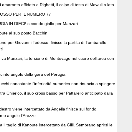
 amaranto affidato a Righetti, il colpo di testa di Mawuli a lato
ROSSO PER IL NUMERO 77
IA IN DIECI! secondo giallo per Manzari
ute al suo posto Bacchin
one per Giovanni Tedesco: finisce la partita di Tumbarello
ti
 va Manzari, la torsione di Montevago nel cuore dell'area con
 quinto angolo della gara del Perugia
cchi nonostante l'inferiorità numerica non rinuncia a spingere
stra Chierico, il suo cross basso per Pattarello anticipato dalla
estro viene intercettato da Angella finisce sul fondo.
imo angolo l'Arezzo
il taglio di Kanoute intercettato da Gilli. Sembrano aprirsi le