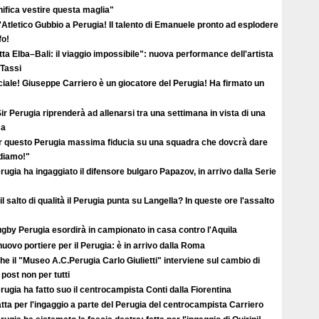
ifica vestire questa maglia"
'Atletico Gubbio a Perugia! Il talento di Emanuele pronto ad esplodere
fo!
ta Elba–Bali: il viaggio impossibile": nuova performance dell'artista
 Tassi
ciale! Giuseppe Carriero è un giocatore del Perugia! Ha firmato un
ir Perugia riprenderà ad allenarsi tra una settimana in vista di una
ma
r questo Perugia massima fiducia su una squadra che dovcrà dare
ediamo!"
erugia ha ingaggiato il difensore bulgaro Papazov, in arrivo dalla Serie
il salto di qualità il Perugia punta su Langella? In queste ore l'assalto
ugby Perugia esordirà in campionato in casa contro l'Aquila
uovo portiere per il Perugia: è in arrivo dalla Roma
e il "Museo A.C.Perugia Carlo Giulietti" interviene sul cambio di
 post non per tutti
erugia ha fatto suo il centrocampista Conti dalla Fiorentina
atta per l'ingaggio a parte del Perugia del centrocampista Carriero