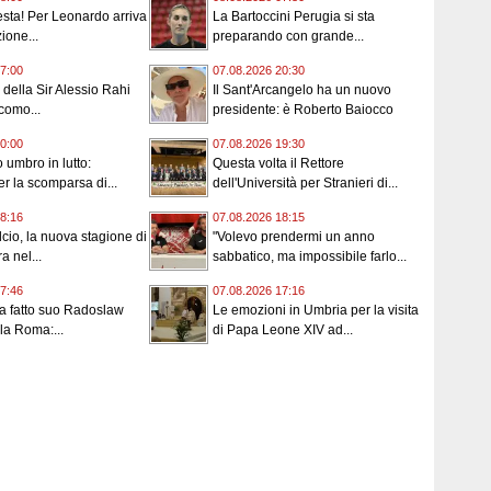
esta! Per Leonardo arriva
La Bartoccini Perugia si sta
ione...
preparando con grande...
7:00
07.08.2026 20:30
i della Sir Alessio Rahi
Il Sant'Arcangelo ha un nuovo
como...
presidente: è Roberto Baiocco
0:00
07.08.2026 19:30
 umbro in lutto:
Questa volta il Rettore
er la scomparsa di...
dell'Università per Stranieri di...
8:16
07.08.2026 18:15
cio, la nuova stagione di
"Volevo prendermi un anno
a nel...
sabbatico, ma impossibile farlo...
7:46
07.08.2026 17:16
ha fatto suo Radoslaw
Le emozioni in Umbria per la visita
la Roma:...
di Papa Leone XIV ad...