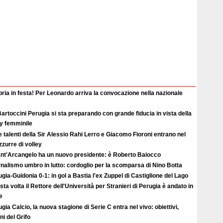
ia in festa! Per Leonardo arriva la convocazione nella nazionale
artoccini Perugia si sta preparando con grande fiducia in vista della
ey femminile
e talenti della Sir Alessio Rahi Lerro e Giacomo Fioroni entrano nel
zzurre di volley
Sant'Arcangelo ha un nuovo presidente: è Roberto Baiocco
nalismo umbro in lutto: cordoglio per la scomparsa di Nino Botta
gia-Guidonia 0-1: in gol a Bastia l'ex Zuppel di Castiglione del Lago
ta volta il Rettore dell'Università per Stranieri di Perugia è andato in
e
gia Calcio, la nuova stagione di Serie C entra nel vivo: obiettivi,
i del Grifo