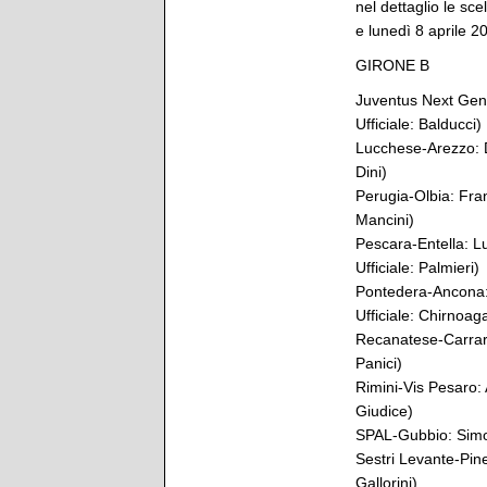
nel dettaglio le sce
e lunedì 8 aprile 2
GIRONE B
Juventus Next Gen
Ufficiale: Balducci)
Lucchese-Arezzo: D
Dini)
Perugia-Olbia: Fran
Mancini)
Pescara-Entella: Lu
Ufficiale: Palmieri)
Pontedera-Ancona:
Ufficiale: Chirnoag
Recanatese-Carrares
Panici)
Rimini-Vis Pesaro: A
Giudice)
SPAL-Gubbio: Simone
Sestri Levante-Pine
Gallorini)