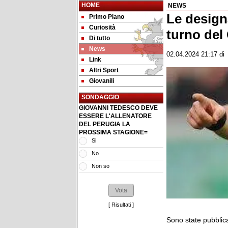
HOME
NEWS
Le designa
Primo Piano
Curiosità
turno del 
Di tutto
News
02.04.2024 21:17
d
Link
Altri Sport
Giovanili
SONDAGGIO
GIOVANNI TEDESCO DEVE
ESSERE L'ALLENATORE
DEL PERUGIA LA
PROSSIMA STAGIONE=
Si
No
Non so
[
Risultati
]
Sono state pubblica