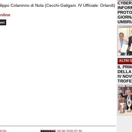
CYBER
ippo Colaninno di Nola (Cecchi-Galigani. IV Ufficiale: Orlandi)
INFOR
PROTO
nline
GIORNA
UMBRIA
eet
ALTRI 
IL PRI
DELLA 
IV NO
TROFE
8:00
08.08.2026 07:30