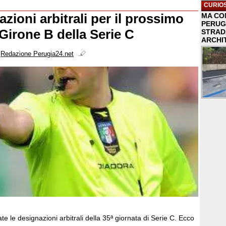
CURIOS
zioni arbitrali per il prossimo
MA COM
PERUG
Girone B della Serie C
STRAD
ARCHI
i
Redazione Perugia24.net
te le designazioni arbitrali della 35ª giornata di Serie C. Ecco