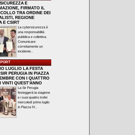
SICUREZZA E
MAZIONE, FIRMATO IL
COLLO TRA ORDINE DEI
LISTI, REGIONE
 E CSIRT
La cybersicurezza è
una responsabilità
pubblica e collettiva.
Comunicare
correttamente un
incidente...
SPORT
MO LUGLIO LA FESTA
SIR PERUGIA IN PIAZZA
VEMBRE CON I QUATTRO
I VINTI QUEST'ANNO
La Sir Perugia
festeggerà la stagione
e i suoi quattro trofei
mercoledì primo luglio
in Piazza IV...