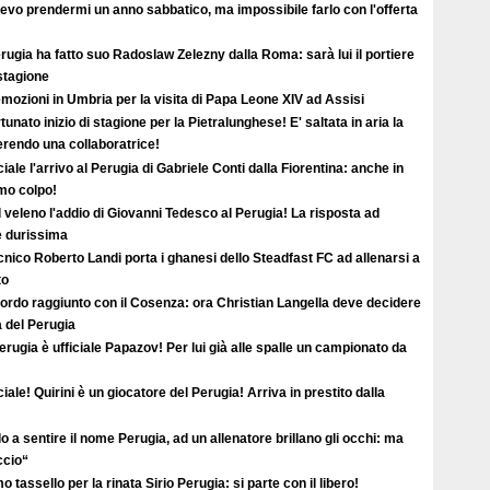
evo prendermi un anno sabbatico, ma impossibile farlo con l'offerta
erugia ha fatto suo Radoslaw Zelezny dalla Roma: sarà lui il portiere
 stagione
mozioni in Umbria per la visita di Papa Leone XIV ad Assisi
tunato inizio di stagione per la Pietralunghese! E' saltata in aria la
ferendo una collaboratrice!
ciale l'arrivo al Perugia di Gabriele Conti dalla Fiorentina: anche in
imo colpo!
l veleno l'addio di Giovanni Tedesco al Perugia! La risposta ad
è durissima
ecnico Roberto Landi porta i ghanesi dello Steadfast FC ad allenarsi a
to
ordo raggiunto con il Cosenza: ora Christian Langella deve decidere
a del Perugia
erugia è ufficiale Papazov! Per lui già alle spalle un campionato da
ciale! Quirini è un giocatore del Perugia! Arriva in prestito dalla
o a sentire il nome Perugia, ad un allenatore brillano gli occhi: ma
ccio“
o tassello per la rinata Sirio Perugia: si parte con il libero!