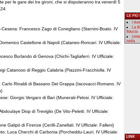
lte per le gare dei tre gironi, che si disputeranno tra venerdì 5
024:
LE PIÙ
I du
La B
-Cesena: Francesco Zago di Conegliano (Starnini-Boato. IV
fiducia
Umbr
nella
omenico Castellone di Napoli (Cataneo-Roncari. IV Ufficiale:
cesco Burlando di Genova (Chichi-Tagliaferri. IV Ufficiale:
igi Catanoso di Reggio Calabria (Piazzini-Fracchiolla. IV
 Carlo Rinaldi di Bassano Del Grappa (Iacovacci-Romano. IV
a)
e: Giorgio Vergaro di Bari (Munerati-Pelosi. IV Ufficiale:
bdoulaye Diop di Treviglio (De Vito-Peletti. IV Ufficiale:
 Galipò di Firenze (Cerilli-Zanellati. IV Ufficiale: Falleni)
to: Luca Cherchi di Carbonia (Porcheddu-Lauri. IV Ufficiale:
LINK