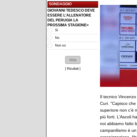
SONDAGGIO
GIOVANNI TEDESCO DEVE
ESSERE L'ALLENATORE
DEL PERUGIA LA
PROSSIMA STAGIONE=
Si
No
Non so
[
Risultati
]
Il tecnico Vincenz
Curi. "Capisco che
superiore non c’è n
più forti. L’Ascoli 
noi abbiamo fatto 
campanilismo è un a