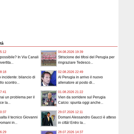
ità
5:12
04.08.2026 19:39
ossibile? In Via Canali
Striscione dei tifosi del Perugia per
vertita...
ringraziare Tedesco...
8:18
02.08.2026 22:49
incidente: bilancio di
Al Perugia in arrivo il nuovo
llo scontro...
allenatore al posto di...
7:41
01.08.2026 21:22
ai un problema per il
Vien da sorridere sul Perugia
ce la...
Calcio: spunta oggi anche...
0:37
29.07.2026 12:11
alta il tecnico Giovanni
Domani Alessandro Gaucci è atteso
omani in...
in città! Entro la...
6:29
28.07.2026 14:37