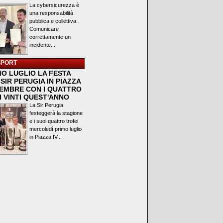
La cybersicurezza è
una responsabilità
pubblica e collettiva.
Comunicare
correttamente un
incidente...
SPORT
MO LUGLIO LA FESTA
SIR PERUGIA IN PIAZZA
VEMBRE CON I QUATTRO
I VINTI QUEST'ANNO
La Sir Perugia
festeggerà la stagione
e i suoi quattro trofei
mercoledì primo luglio
in Piazza IV...