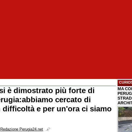
CURIOS
si è dimostrato più forte di
MA COM
PERUG
rugia:abbiamo cercato di
STRAD
ARCHI
n difficoltà e per un'ora ci siamo
i
Redazione Perugia24.net