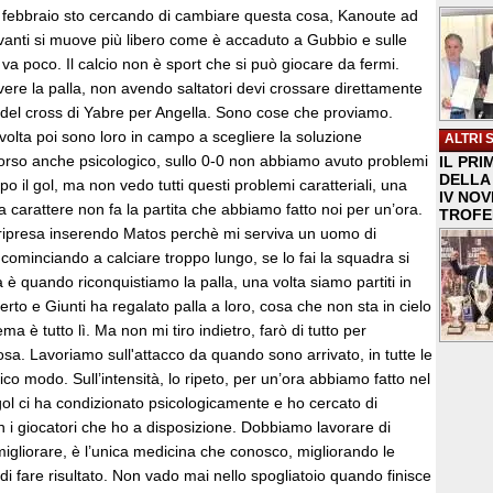
a febbraio sto cercando di cambiare questa cosa, Kanoute ad
anti si muove più libero come è accaduto a Gubbio e sulle
 va poco. Il calcio non è sport che si può giocare da fermi.
ere la palla, non avendo saltatori devi crossare direttamente
 del cross di Yabre per Angella. Sono cose che proviamo.
 volta poi sono loro in campo a scegliere la soluzione
ALTRI 
scorso anche psicologico, sullo 0-0 non abbiamo avuto problemi
IL PRI
DELLA 
po il gol, ma non vedo tutti questi problemi caratteriali, una
IV NO
carattere non fa la partita che abbiamo fatto noi per un’ora.
TROFE
ripresa inserendo Matos perchè mi serviva un uomo di
ominciando a calciare troppo lungo, se lo fai la squadra si
 è quando riconquistiamo la palla, una volta siamo partiti in
to e Giunti ha regalato palla a loro, cosa che non sta in cielo
ema è tutto lì. Ma non mi tiro indietro, farò di tutto per
a. Lavoriamo sull'attacco da quando sono arrivato, in tutte le
nico modo. Sull’intensità, lo ripeto, per un’ora abbiamo fatto nel
gol ci ha condizionato psicologicamente e ho cercato di
n i giocatori che ho a disposizione. Dobbiamo lavorare di
migliorare, è l’unica medicina che conosco, migliorando le
i fare risultato. Non vado mai nello spogliatoio quando finisce