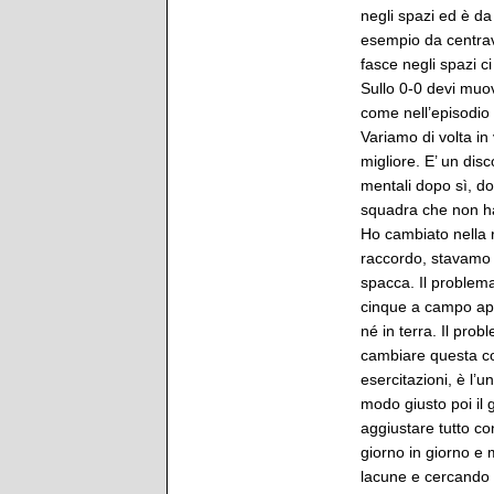
negli spazi ed è d
esempio da centrav
fasce negli spazi ci
Sullo 0-0 devi muov
come nell’episodio
Variamo di volta in
migliore. E’ un di
mentali dopo sì, do
squadra che non ha 
Ho cambiato nella 
raccordo, stavamo c
spacca. Il problema
cinque a campo aper
né in terra. Il probl
cambiare questa cos
esercitazioni, è l’u
modo giusto poi il 
aggiustare tutto co
giorno in giorno e 
lacune e cercando d