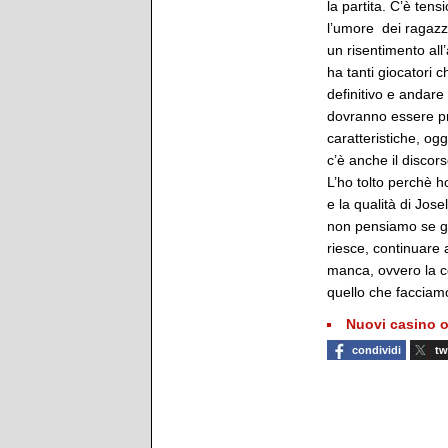
la partita. C’è ten
l’umore dei ragazz
un risentimento all
ha tanti giocatori c
definitivo e andare
dovranno essere pro
caratteristiche, og
c’è anche il discors
L’ho tolto perchè 
e la qualità di Jos
non pensiamo se g
riesce, continuare a
manca, ovvero la co
quello che facciam
Nuovi casino o
condividi
tw