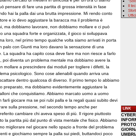
iamo cercato di metterli in difficoltà e per un’ora ci siamo
“Sol
Il t
uò pensare di fare una partita di grossa intensità in fase
Sfor
ndo hai la palla dai una brutta impressione. Mi rendo conto
Uffic
atore e io devo aggiustare la baracca ma il problema è
si, ma dobbiamo lavorare, non dobbiamo mollare e ci può
o una squadra forte e organizzata, il gioco si sviluppava
na loro, nel primo tempo qualche volta siamo arrivati in porta
 palo con Giunti ma loro davano la sensazione di una
. La squadra ha capito cosa deve fare ma non riesce a farlo
va, poi diventa un problema mentale ma dobbiamo avere la
 mollare a prescindere dai moduli per togliere i difetti, la
blema psicologico. Sono cose alienabili quando arriva una
fa scattare dentro qualcosa di diverso. Il primo tempo lo abbiamo
o preparato, ma dobbiamo evidentemente aggiustare la
 palloni che conquistiamo. Abbiamo marcato uomo a uomo
farli giocare ma se poi rubi palla e la regali quasi subito devi
orare sulla pressione, nel secondo tempo anche per
LINK
referito cambiare chi aveva speso di più. Il rigore piuttosto
CYBER
INFOR
o la partita più dal punto di vista mentale che fisico. Abbiamo
PROTO
amo migliorare nel giocare nello spazio a fronte del problema
GIORNA
enti e giochiamo sempre la palla sui piedi, buttandoci poco
UMBRIA