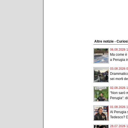
Altre notizie - Curios
06.08.2026 1
Ma come è p
a Perugia in
03.08.2026 0
Drammatico 
sei morti de
02.08.2026 1
“Non sarò m
Perugia“: di
01.08.2026 1
Al Perugia s
Tedesco? D
28.07.2026 1