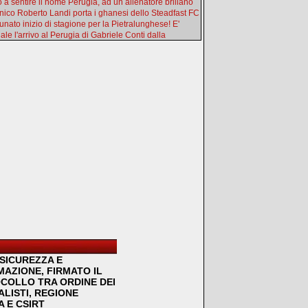
o a sentire il nome Perugia, ad un allenatore brillano
ecnico Roberto Landi porta i ghanesi dello Steadfast FC
tunato inizio di stagione per la Pietralunghese! E'
iale l'arrivo al Perugia di Gabriele Conti dalla
SICUREZZA E
MAZIONE, FIRMATO IL
COLLO TRA ORDINE DEI
LISTI, REGIONE
 E CSIRT