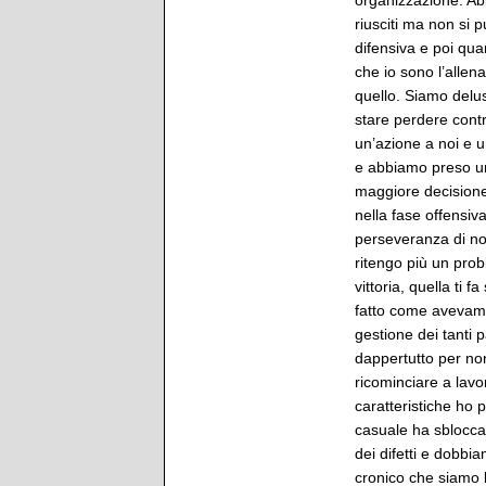
organizzazione. Abb
riusciti ma non si p
difensiva e poi qua
che io sono l’allen
quello. Siamo delu
stare perdere contr
un’azione a noi e u
e abbiamo preso un
maggiore decisione
nella fase offensi
perseveranza di non
ritengo più un pro
vittoria, quella ti 
fatto come avevam
gestione dei tanti
dappertutto per non 
ricominciare a lav
caratteristiche ho p
casuale ha sbloccat
dei difetti e dobbi
cronico che siamo l