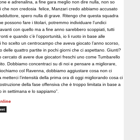
sione e adrenalina, a fine gara meglio non dire nulla, non so
i che non credosia felice, Manzari credo abbiamo accusato
’adduttore, spero nulla di grave. Ritengo che questa squadra
he possono fare i titolari, potremmo individuare l’undici
 avanti con quello ma a fine anno sarebbero scoppiati, tutti
nti e quando c’è l’opportunità, io li ruoto in base alle
gi ho scelto un centrocampo che aveva giocato l’anno scorso,
o delle quattro partite in pochi giorni che ci aspettano. Giunti?
ho cercato di avere due giocatori freschi uno come Tumbarello
elito. Dobbiamo concentraci su di noi e pensare a migliorare,
iochiamo col Ravenna, dobbiamo aggiustare cosa non ci
 metterci l’intensità della prima ora di oggi migliorando cosa ci
struzione della fase offensiva che è troppo limitata in base a
o in settimana e lo sappiamo”.
nline
eet