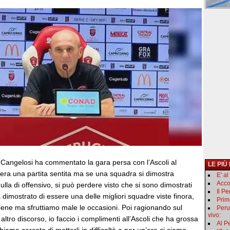
o Cangelosi ha commentato la gara persa con l’Ascoli al
LE PIÙ
 era una partita sentita ma se una squadra si dimostra
E' a
Acco
ulla di offensivo, si può perdere visto che si sono dimostrati
Il P
ha dimostrato di essere una delle migliori squadre viste finora,
Primo
bene ma sfruttiamo male le occasioni. Poi ragionando sul
Peru
vivo:
ltro discorso, io faccio i complimenti all’Ascoli che ha grossa
Al Pe