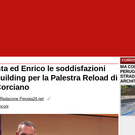
CURIOS
a ed Enrico le soddisfazioni
MA COM
PERUG
uilding per la Palestra Reload di
STRAD
ARCHI
 Corciano
Redazione Perugia24.net
nconi