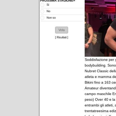
PROSSIMA STAGIONE=
Si
No
Non so
[
Risultati
]
Soddisfazione per gl
bodybuilding. Sono 
Nubret Classic de
atleta e mamma del 
Bikini fino a 163 c
Amateur diventando c
campo maschile Enr
peso) Over 40 e la
entrambi gli atleti
trentatreesima edi