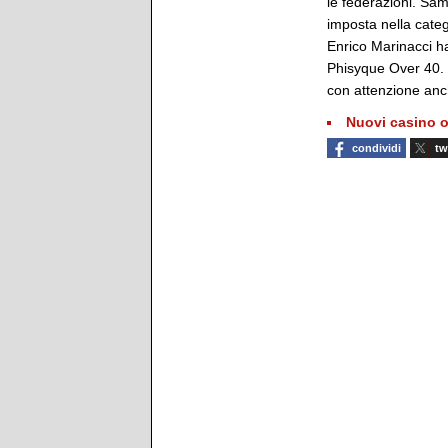
le federazioni. Sa
imposta nella categ
Enrico Marinacci ha
Phisyque Over 40. 
con attenzione anche
Nuovi casino o
condividi
tw