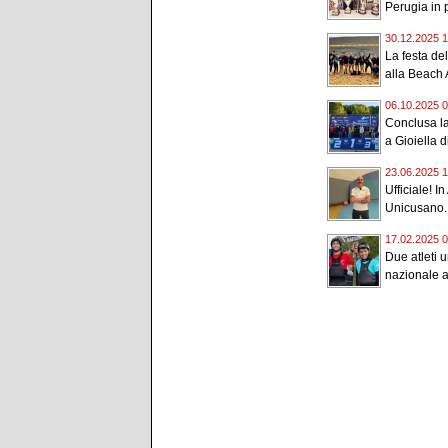
Perugia in p
30.12.2025 1
La festa de
alla Beach A
06.10.2025 0
Conclusa la
a Gioiella di
23.06.2025 1
Ufficiale! I
Unicusano..
17.02.2025 0
Due atleti 
nazionale a