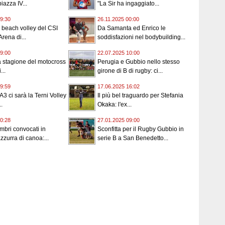
iazza IV...
"La Sir ha ingaggiato...
9:30
26.11.2025 00:00
l beach volley del CSI
Da Samanta ed Enrico le
rena di...
soddisfazioni nel bodybuilding...
9:00
22.07.2025 10:00
 stagione del motocross
Perugia e Gubbio nello stesso
...
girone di B di rugby: ci...
9:59
17.06.2025 16:02
n A3 ci sarà la Terni Volley
Il più bel traguardo per Stefania
.
Okaka: l'ex...
0:28
27.01.2025 09:00
umbri convocati in
Sconfitta per il Rugby Gubbio in
zzurra di canoa:...
serie B a San Benedetto...