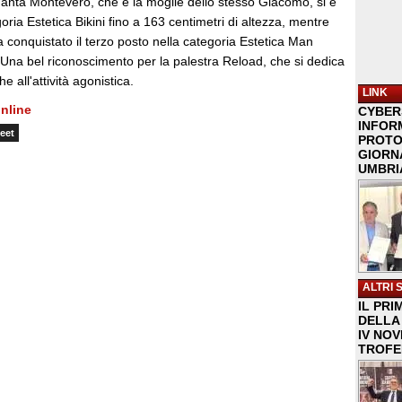
manta Montevero, che è la moglie dello stesso Giacomo, si è
oria Estetica Bikini fino a 163 centimetri di altezza, mentre
 conquistato il terzo posto nella categoria Estetica Man
Una bel riconoscimento per la palestra Reload, che si dedica
 all'attività agonistica.
LINK
nline
CYBER
INFOR
eet
PROTO
GIORNA
UMBRIA
ALTRI 
IL PRI
DELLA 
IV NO
TROFE