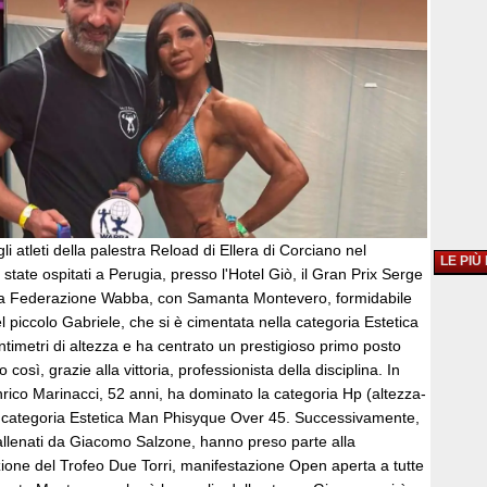
i atleti della palestra Reload di Ellera di Corciano nel
LE PIÙ
state ospitati a Perugia, presso l'Hotel Giò, il Gran Prix Serge
lla Federazione Wabba, con Samanta Montevero, formidabile
piccolo Gabriele, che si è cimentata nella categoria Estetica
entimetri di altezza e ha centrato un prestigioso primo posto
osì, grazie alla vittoria, professionista della disciplina. In
ico Marinacci, 52 anni, ha dominato la categoria Hp (altezza-
 categoria Estetica Man Phisyque Over 45. Successivamente,
, allenati da Giacomo Salzone, hanno preso parte alla
zione del Trofeo Due Torri, manifestazione Open aperta a tutte