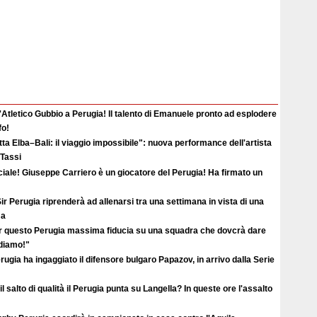
'Atletico Gubbio a Perugia! Il talento di Emanuele pronto ad esplodere
fo!
ta Elba–Bali: il viaggio impossibile": nuova performance dell'artista
 Tassi
ciale! Giuseppe Carriero è un giocatore del Perugia! Ha firmato un
ir Perugia riprenderà ad allenarsi tra una settimana in vista di una
ma
r questo Perugia massima fiducia su una squadra che dovcrà dare
ediamo!"
erugia ha ingaggiato il difensore bulgaro Papazov, in arrivo dalla Serie
il salto di qualità il Perugia punta su Langella? In queste ore l'assalto