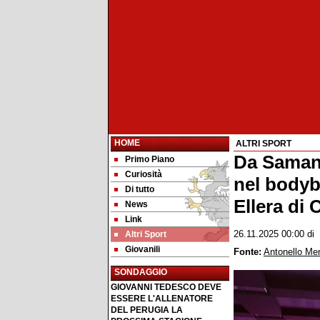
HOME
ALTRI SPORT
Da Samant
Primo Piano
Curiosità
nel bodyb
Di tutto
Ellera di
News
Link
Altri Sport
26.11.2025 00:00
di
Giovanili
Fonte:
Antonello Me
SONDAGGIO
GIOVANNI TEDESCO DEVE
ESSERE L'ALLENATORE
DEL PERUGIA LA