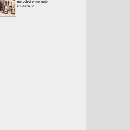
mercoledì primo luglio
in Piazza IV...