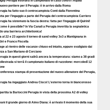
ugby Perugia esordirà in campionato in casa contro l'Aquila
uovo portiere per il Perugia: è in arrivo dalla Roma
erugia ha fatto suo il centrocampista Conti dalla Fiorentina
atta per l'ingaggio a parte del Perugia del centrocampista Carriero
erugia ha sistemato la fascia destra: fatta per l'ingaggio di Quirini!
ome è possibile? In Via Canali a Perugia invertita la segnaletica
o una barriera architettonica!
ta al 22 e 23 agosto il torneo di sand volley 3x3 a Mantignana in
iri e Franco Fiscella
ge al rientro delle vacanze chiuso ed intatto, eppure svaligiato dai
enza a San Mariano di Corciano
rugia in questi giorni salirà ancora la temperatura: siamo a 38 gradi
llestrada si terrà il campionato italiano di ruzzolone: mercoledì 12
ione
conferenza stampa di presentazione del nuovo allenatore del Perugia,
erugia ha ingaggiato Andrea Cisco! L'esterno torna in biancorosso
ipartita la Bartoccini Perugia in vista della prossima A2 di volley
ni il grande giorno di Aimo Diana: è arrivato il momento della sua