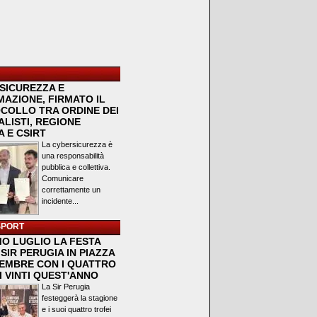
SICUREZZA E
MAZIONE, FIRMATO IL
COLLO TRA ORDINE DEI
LISTI, REGIONE
 E CSIRT
La cybersicurezza è
una responsabilità
pubblica e collettiva.
Comunicare
correttamente un
incidente...
SPORT
MO LUGLIO LA FESTA
SIR PERUGIA IN PIAZZA
VEMBRE CON I QUATTRO
I VINTI QUEST'ANNO
La Sir Perugia
festeggerà la stagione
e i suoi quattro trofei