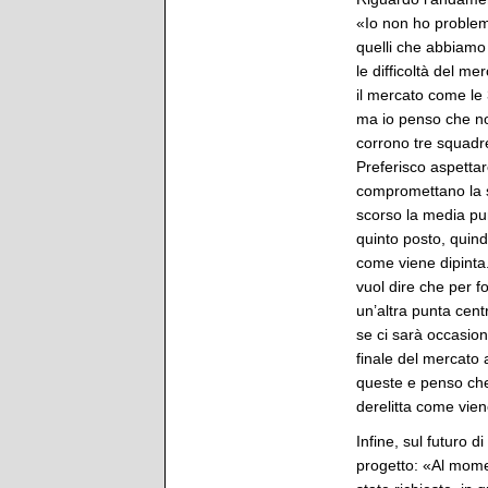
«Io non ho problemi
quelli che abbiamo 
le difficoltà del m
il mercato come le
ma io penso che non
corrono tre squadre
Preferisco aspettar
compromettano la s
scorso la media pun
quinto posto, quin
come viene dipinta
vuol dire che per f
un’altra punta cent
se ci sarà occasion
finale del mercato 
queste e penso che
derelitta come vien
Infine, sul futuro d
progetto: «Al momen