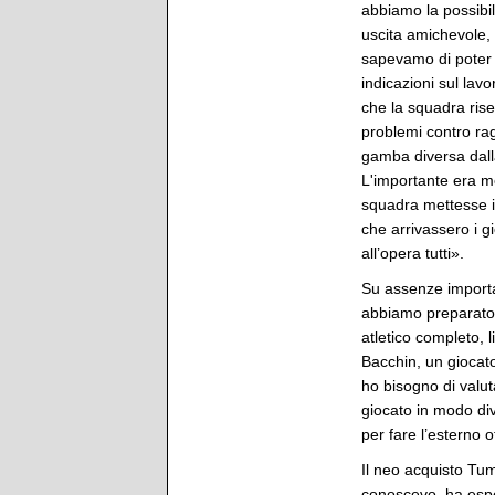
abbiamo la possibil
uscita amichevole,
sapevamo di poter 
indicazioni sul la
che la squadra ris
problemi contro ra
gamba diversa dalla
L'importante era me
squadra mettesse in
che arrivassero i g
all’opera tutti».
Su assenze importan
abbiamo preparato 
atletico completo, 
Bacchin, un giocat
ho bisogno di valu
giocato in modo div
per fare l’esterno o
Il neo acquisto Tu
conoscevo, ha esper