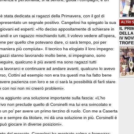
 stata dedicata ai ragazzi della Primavera, con il gol di
ppresentato un segnale positivo. Cangelosi ha spiegato la sua
ALTRI 
IL PRI
 giovani ed esperti: «Ho deciso appositamente di schierare in
DELLA 
andi e un ragazzo mischiando tutti, li volevo vedere all’opera,
IV NO
bene per quello che potevano dare, ci sarà tempo, poi per
TROFE
n maniera più compiuta». Il tecnico ha elogiato il loro impegno:
agazzi stanno lavorando molto bene, si impegnano, sono
 seguire, qualcuno è più avanti ma sono ragazzi tutti
na lavorarci e continuare ad andare avanti, qualcuno lo avevo
orso, Cottini ad esempio non era tra questi ma ha fatto bene
vere pazienza con loro e se ci sarà la possibilità di farli stare
e con noi non mi creerò problemi».
 ha aggiunto una soluzione importante sulla fascia: «L’ho
rrivo non preclude quello di Corsinelli ma lui era svincolato e
 un po’ per avere un primo terzino di ruolo. Con me a Caserta
te e sempre da titolare, mi dà una soluzione in più. Corsinelli è
 può giocare in diverse posizioni».
nto del mercato, Cangelosi ha mostrato calma e fermezza: