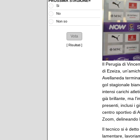
PROSSIMA STAGIONE=
Si
No
Non so
[
Risultati
]
Il Perugia di Vincen
di Ezeiza, un'amich
Avellaneda terminat
gol stagionale bian
intensi carichi atle
già brillante, ma l'i
presenti, inclusi i 
centro sportivo di 
Zoom, delineando le
Il tecnico si è det
lamentare, lavoriam