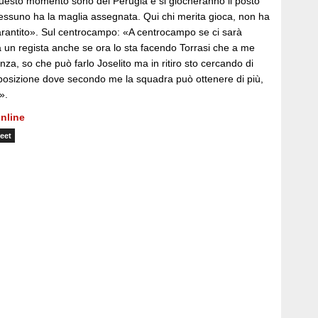
 questo momento sono del Perugia e si giocheranno il posto
 nessuno ha la maglia assegnata. Qui chi merita gioca, non ha
arantito». Sul centrocampo: «A centrocampo se ci sarà
à un regista anche se ora lo sta facendo Torrasi che a me
za, so che può farlo Joselito ma in ritiro sto cercando di
a posizione dove secondo me la squadra può ottenere di più,
».
nline
eet