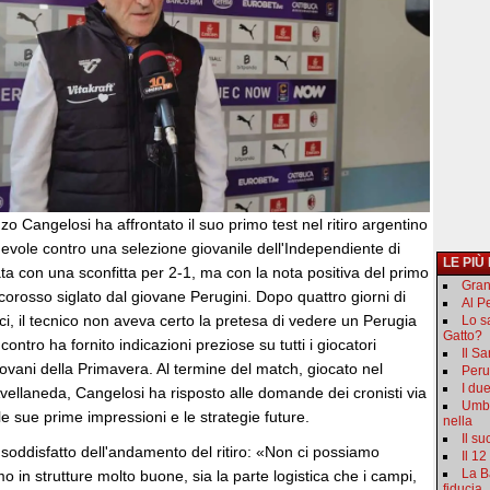
zo Cangelosi ha affrontato il suo primo test nel ritiro argentino
evole contro una selezione giovanile dell'Independiente di
LE PIÙ
a con una sconfitta per 2-1, ma con la nota positiva del primo
Gran
corosso siglato dal giovane Perugini. Dopo quattro giorni di
Al Pe
tici, il tecnico non aveva certo la pretesa di vedere un Perugia
Lo s
Gatto?
ncontro ha fornito indicazioni preziose su tutti i giocatori
Il S
giovani della Primavera. Al termine del match, giocato nel
Peru
I du
Avellaneda, Cangelosi ha risposto alle domande dei cronisti via
Umbr
 sue prime impressioni e le strategie future.
nella
Il s
to soddisfatto dell'andamento del ritiro: «Non ci possiamo
Il 12
La B
o in strutture molto buone, sia la parte logistica che i campi,
fiducia