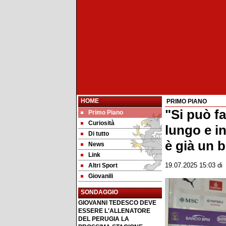
HOME
PRIMO PIANO
"Si può f
Primo Piano
Curiosità
lungo e i
Di tutto
è già un 
News
Link
Altri Sport
19.07.2025 15:03
d
Giovanili
SONDAGGIO
GIOVANNI TEDESCO DEVE
ESSERE L'ALLENATORE
DEL PERUGIA LA