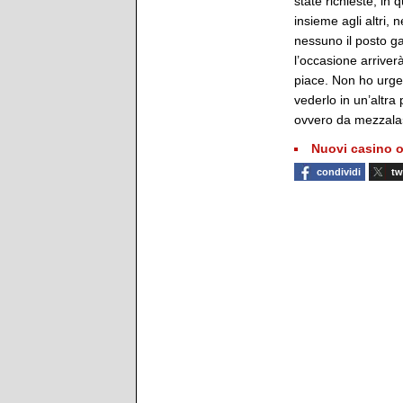
state richieste, in
insieme agli altri,
nessuno il posto g
l’occasione arriver
piace. Non ho urgen
vederlo in un’altr
ovvero da mezzala
Nuovi casino o
condividi
tw