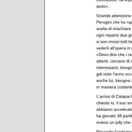
aiuto».
Grande attenzione è
Perugini che ha ra
scelta di mischiare
ogni reparto due gr
si son mossi tutti 
vederli all’opera i
«Devo dire che i r
attenti, cercano di
interessanti, bisog
già visto l’anno sc
anche lui, bisogna a
in maniera costant
L'arrivo di Calapai
chiesto io, il suo a
abbiamo accelerato
ha giocato 38 parti
invece un jolly che
Riguardo l'andame