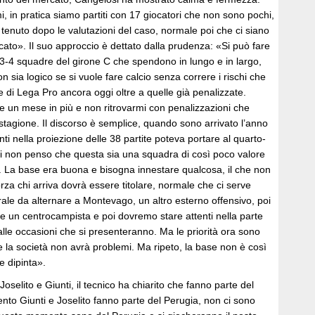
, in pratica siamo partiti con 17 giocatori che non sono pochi,
tenuto dopo le valutazioni del caso, normale poi che ci siano
ercato». Il suo approccio è dettato dalla prudenza: «Si può fare
 3-4 squadre del girone C che spendono in lungo e in largo,
 sia logico se si vuole fare calcio senza correre i rischi che
 di Lega Pro ancora oggi oltre a quelle già penalizzate.
e un mese in più e non ritrovarmi con penalizzazioni che
tagione. Il discorso è semplice, quando sono arrivato l’anno
ti nella proiezione delle 38 partite poteva portare al quarto-
di non penso che questa sia una squadra di così poco valore
. La base era buona e bisogna innestare qualcosa, il che non
orza chi arriva dovrà essere titolare, normale che ci serve
rale da alternare a Montevago, un altro esterno offensivo, poi
e un centrocampista e poi dovremo stare attenti nella parte
alle occasioni che si presenteranno. Ma le priorità ora sono
 la società non avrà problemi. Ma ripeto, la base non è così
e dipinta».
i Joselito e Giunti, il tecnico ha chiarito che fanno parte del
to Giunti e Joselito fanno parte del Perugia, non ci sono