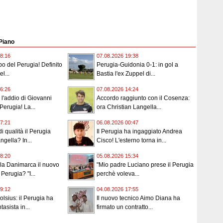
 Piano
8:16
07.08.2026 19:38
o del Perugia! Definito
Perugia-Guidonia 0-1: in gol a
l...
Bastia l'ex Zuppel di...
6:26
07.08.2026 14:24
 l'addio di Giovanni
Accordo raggiunto con il Cosenza:
Perugia! La...
ora Christian Langella...
7:21
06.08.2026 00:47
 di qualità il Perugia
Il Perugia ha ingaggiato Andrea
ngella? In...
Cisco! L'esterno torna in...
8:20
05.08.2026 15:34
lla Danimarca il nuovo
"Mio padre Luciano prese il Perugia
Perugia? "I...
perchè voleva...
9:12
04.08.2026 17:55
lsius: il Perugia ha
Il nuovo tecnico Aimo Diana ha
tasista in...
firmato un contratto...