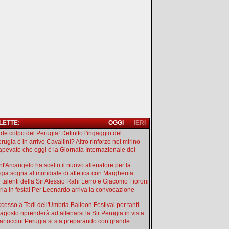
 LETTE:
OGGI
IERI
de colpo del Perugia! Definito l'ingaggio del
rugia è in arrivo Cavallini? Altro rinforzo nel mirino
apevate che oggi è la Giornata Internazionale del
ant'Arcangelo ha scelto il nuovo allenatore per la
gia sogna al mondiale di atletica con Margherita
e talenti della Sir Alessio Rahi Lerro e Giacomo Fioroni
ia in festa! Per Leonardo arriva la convocazione
uccesso a Todi dell'Umbria Balloon Festival per tanti
 agosto riprenderà ad allenarsi la Sir Perugia in vista
artoccini Perugia si sta preparando con grande