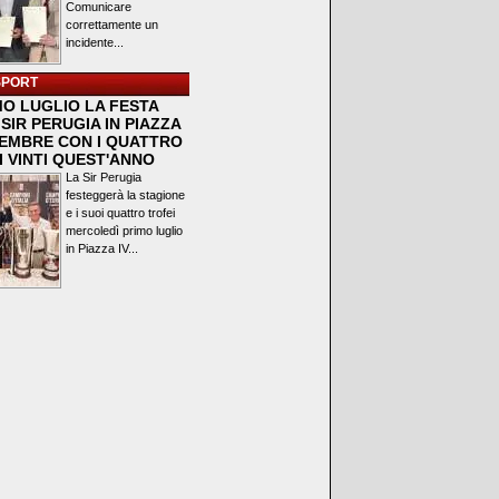
Comunicare
correttamente un
incidente...
SPORT
MO LUGLIO LA FESTA
SIR PERUGIA IN PIAZZA
VEMBRE CON I QUATTRO
I VINTI QUEST'ANNO
La Sir Perugia
festeggerà la stagione
e i suoi quattro trofei
mercoledì primo luglio
in Piazza IV...