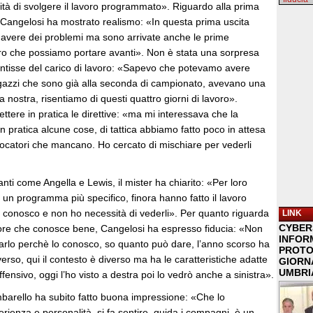
ità di svolgere il lavoro programmato». Riguardo alla prima
 Cangelosi ha mostrato realismo: «In questa prima uscita
avere dei problemi ma sono arrivate anche le prime
voro che possiamo portare avanti». Non è stata una sorpresa
entisse del carico di lavoro: «Sapevo che potevamo avere
gazzi che sono già alla seconda di campionato, avevano una
 nostra, risentiamo di questi quattro giorni di lavoro».
ttere in pratica le direttive: «ma mi interessava che la
 pratica alcune cose, di tattica abbiamo fatto poco in attesa
iocatori che mancano. Ho cercato di mischiare per vederli
ti come Angella e Lewis, il mister ha chiarito: «Per loro
un programma più specifico, finora hanno fatto il lavoro
li conosco e non ho necessità di vederli». Per quanto riguarda
LINK
CYBER
ore che conosce bene, Cangelosi ha espresso fiducia: «Non
INFOR
tarlo perchè lo conosco, so quanto può dare, l’anno scorso ha
PROTO
erso, qui il contesto è diverso ma ha le caratteristiche adatte
GIORNA
UMBRIA
ffensivo, oggi l’ho visto a destra poi lo vedrò anche a sinistra».
mbarello ha subito fatto buona impressione: «Che lo
ienza e personalità, si fa sentire, guida i compagni, è un