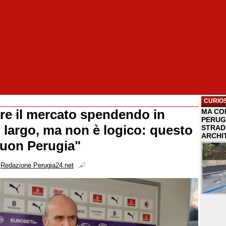
CURIOS
are il mercato spendendo in
MA COM
PERUG
n largo, ma non è logico: questo
STRAD
ARCHI
buon Perugia"
i
Redazione Perugia24.net