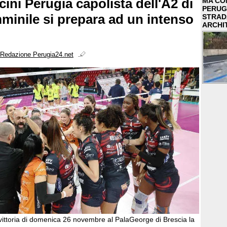
ini Perugia capolista dell'A2 di
MA COM
PERUG
mminile si prepara ad un intenso
STRAD
ARCHI
Redazione Perugia24.net
vittoria di domenica 26 novembre al PalaGeorge di Brescia la