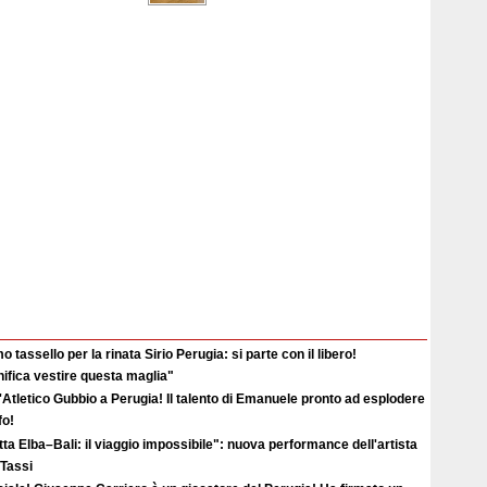
o tassello per la rinata Sirio Perugia: si parte con il libero!
ifica vestire questa maglia"
'Atletico Gubbio a Perugia! Il talento di Emanuele pronto ad esplodere
fo!
ta Elba–Bali: il viaggio impossibile": nuova performance dell'artista
 Tassi