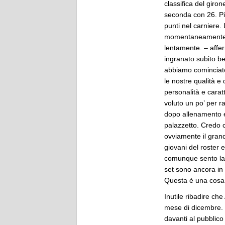
classifica del giro
seconda con 26. Pi
punti nel carniere.
momentaneamente al
lentamente. – affe
ingranato subito be
abbiamo cominciato
le nostre qualità 
personalità e carat
voluto un po’ per 
dopo allenamento 
palazzetto. Credo c
ovviamente il gran
giovani del roster 
comunque sento la
set sono ancora in
Questa è una cosa 
Inutile ribadire c
mese di dicembre. 
davanti al pubblico