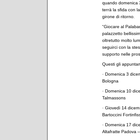
quando domenica 3 d
terrà la sfida con 
girone di ritorno.
“Giocare al Palaba
palazzetto bellissi
oltretutto molto lu
seguirci con la ste
supporto nelle pros
Questi gli appuntam
· Domenica 3 dicemb
Bologna
· Domenica 10 dice
Talmassons
· Giovedì 14 dicem
Bartoccini Fortinfis
· Domenica 17 dice
Altafratte Padova –