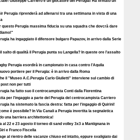
ciale! Giuseppe Carriero è un giocatore del Perugia! Ha firmato un
ir Perugia riprenderà ad allenarsi tra una settimana in vista di una
ma
r questo Perugia massima fiducia su una squadra che dovcrà dare
ediamo!"
erugia ha ingaggiato il difensore bulgaro Papazov, in arrivo dalla Serie
il salto di qualità il Perugia punta su Langella? In queste ore l'assalto
ugby Perugia esordirà in campionato in casa contro l'Aquila
uovo portiere per il Perugia: è in arrivo dalla Roma
e il "Museo A.C.Perugia Carlo Giulietti" interviene sul cambio di
 post non per tutti
erugia ha fatto suo il centrocampista Conti dalla Fiorentina
atta per l'ingaggio a parte del Perugia del centrocampista Carriero
erugia ha sistemato la fascia destra: fatta per l'ingaggio di Quirini!
ome è possibile? In Via Canali a Perugia invertita la segnaletica
o una barriera architettonica!
ta al 22 e 23 agosto il torneo di sand volley 3x3 a Mantignana in
iri e Franco Fiscella
ge al rientro delle vacanze chiuso ed intatto, eppure svaligiato dai