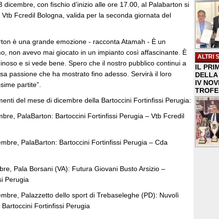
icembre, con fischio d’inizio alle ore 17.00, al Palabarton si
la Vtb Fcredil Bologna, valida per la seconda giornata del
rton è una grande emozione - racconta Atamah - È un
mo, non avevo mai giocato in un impianto così affascinante. È
ALTRI 
minoso e si vede bene. Spero che il nostro pubblico continui a
IL PRI
ssa passione che ha mostrato fino adesso. Servirà il loro
DELLA 
IV NO
sime partite”.
TROFE
enti del mese di dicembre della Bartoccini Fortinfissi Perugia:
re, PalaBarton: Bartoccini Fortinfissi Perugia – Vtb Fcredil
mbre, PalaBarton: Bartoccini Fortinfissi Perugia – Cda
bre, Pala Borsani (VA): Futura Giovani Busto Arsizio –
si Perugia
mbre, Palazzetto dello sport di Trebaseleghe (PD): Nuvolì
 Bartoccini Fortinfissi Perugia