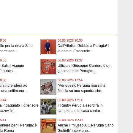
8:00
06.08.2026 20:30
lo per la rinata Sirio
Dall'Atletico Gubbio a Perugia! Il
parte con...
talento di Emanuele...
9:55
06.08.2026 19:37
Bali: il viaggio
Ufficiale! Giuseppe Carriero è un
: nuova...
giocatore del Perugia!...
8:30
06.08.2026 17:54
gia riprenderà ad
"Per questo Perugia massima
a una settimana...
fiducia su una squadra che...
7:44
06.08.2026 17:14
a ingaggiato il difensore
Il Rugby Perugia esordirà in
azov, in...
campionato in casa contro...
5:41
06.08.2026 15:38
rtiere per il Perugia: è
Anche il "Museo A.C.Perugia Carlo
alla Roma
Giulietti" interviene...