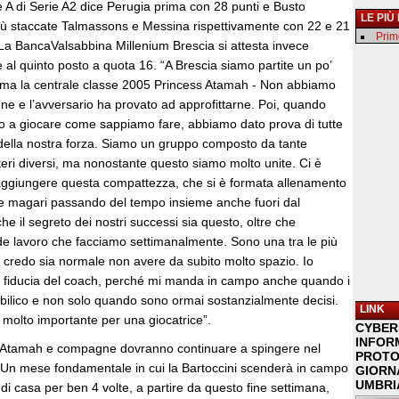
ne A di Serie A2 dice Perugia prima con 28 punti e Busto
LE PIÙ
ù staccate Talmassons e Messina rispettivamente con 22 e 21
Primo
 La BancaValsabbina Millenium Brescia si attesta invece
 quinto posto a quota 16. “A Brescia siamo partite un po’
rma la centrale classe 2005 Princess Atamah - Non abbiamo
ne e l’avversario ha provato ad approfittarne. Poi, quando
 a giocare come sappiamo fare, abbiamo dato prova di tutte
e della nostra forza. Siamo un gruppo composto da tante
teri diversi, ma nonostante questo siamo molto unite. Ci è
raggiungere questa compattezza, che si è formata allenamento
e magari passando del tempo insieme anche fuori dal
he il segreto dei nostri successi sia questo, oltre che
de lavoro che facciamo settimanalmente. Sono una tra le più
e credo sia normale non avere da subito molto spazio. Io
 fiducia del coach, perché mi manda in campo anche quando i
 bilico e non solo quando sono ormai sostanzialmente decisi.
LINK
molto importante per una giocatrice”.
CYBER
INFOR
he Atamah e compagne dovranno continuare a spingere nel
PROTO
Un mese fondamentale in cui la Bartoccini scenderà in campo
GIORNA
UMBRIA
 di casa per ben 4 volte, a partire da questo fine settimana,