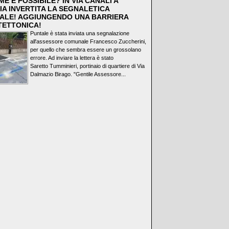
E È POSSIBILE? IN VIA CANALI A
IA INVERTITA LA SEGNALETICA
ALE! AGGIUNGENDO UNA BARRIERA
TETTONICA!
Puntale è stata inviata una segnalazione
all'assessore comunale Francesco Zuccherini,
per quello che sembra essere un grossolano
errore. Ad inviare la lettera è stato
Saretto Tumminieri, portinaio di quartiere di Via
Dalmazio Birago. "Gentile Assessore...