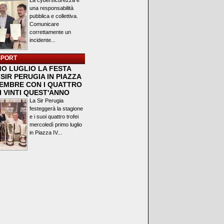
La cybersicurezza è
una responsabilità
pubblica e collettiva.
Comunicare
correttamente un
incidente...
SPORT
MO LUGLIO LA FESTA
SIR PERUGIA IN PIAZZA
VEMBRE CON I QUATTRO
I VINTI QUEST'ANNO
La Sir Perugia
festeggerà la stagione
e i suoi quattro trofei
mercoledì primo luglio
in Piazza IV...