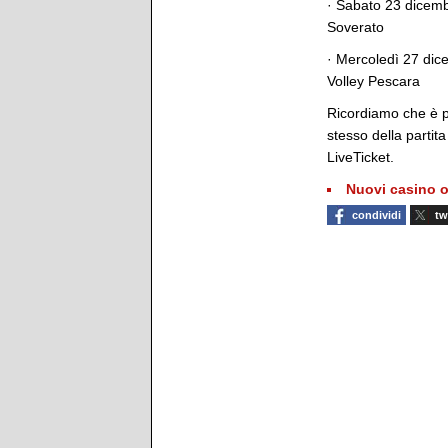
· Sabato 23 dicembr
Soverato
· Mercoledì 27 dice
Volley Pescara
Ricordiamo che è pos
stesso della partit
LiveTicket.
Nuovi casino o
condividi
tw