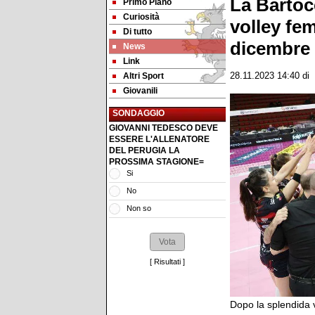
La Bartocc
Primo Piano
Curiosità
volley fe
Di tutto
dicembre
News
Link
Altri Sport
28.11.2023 14:40
di
Giovanili
SONDAGGIO
GIOVANNI TEDESCO DEVE
ESSERE L'ALLENATORE
DEL PERUGIA LA
PROSSIMA STAGIONE=
Si
No
Non so
[
Risultati
]
Dopo la splendida 