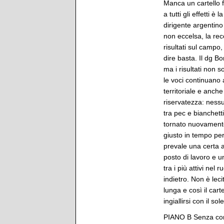
Manca un cartello f
a tutti gli effetti 
dirigente argentino 
non eccelsa, la recen
risultati sul campo
dire basta. Il dg B
ma i risultati non 
le voci continuano a
territoriale e anche
riservatezza: ness
tra pec e bianchett
tornato nuovamente
giusto in tempo per
prevale una certa a
posto di lavoro e 
tra i più attivi nel 
indietro. Non è lec
lunga e così il car
ingiallirsi con il s
PIANO B Senza comp