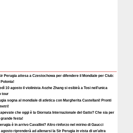
ir Perugia attesa a Czestochowa per difendere il Mondiale per Club:
 Polonia!
dì 10 agosto il violinista Aozhe Zhang si esibirà a Tosi nell'unica
o tour
gia sogna al mondiale di atletica con Margherita Castellani! Pronti
metri!
apevate che oggi è la Giornata Internazionale del Gatto? Che sia per
i grande festa!
erugia è in arrivo Cavallini? Altro rinforzo nel mirino di Gaucci
2 agosto riprenderà ad allenarsi la Sir Perugia in vista di un'altra