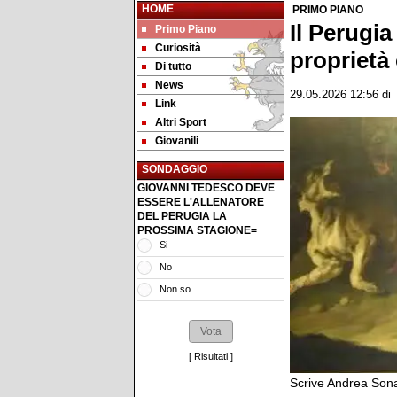
HOME
PRIMO PIANO
Il Perugia
Primo Piano
Curiosità
proprietà
Di tutto
News
29.05.2026 12:56
d
Link
Altri Sport
Giovanili
SONDAGGIO
GIOVANNI TEDESCO DEVE
ESSERE L'ALLENATORE
DEL PERUGIA LA
PROSSIMA STAGIONE=
Si
No
Non so
[
Risultati
]
Scrive Andrea Sonag