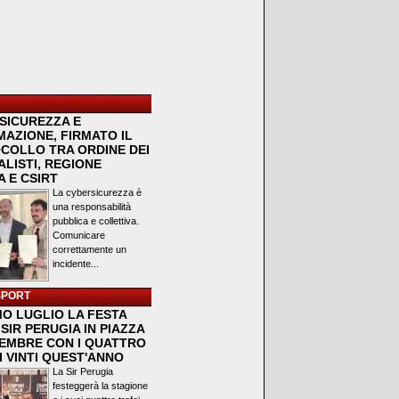
SICUREZZA E
MAZIONE, FIRMATO IL
COLLO TRA ORDINE DEI
LISTI, REGIONE
 E CSIRT
La cybersicurezza è
una responsabilità
pubblica e collettiva.
Comunicare
correttamente un
incidente...
SPORT
MO LUGLIO LA FESTA
SIR PERUGIA IN PIAZZA
VEMBRE CON I QUATTRO
I VINTI QUEST'ANNO
La Sir Perugia
festeggerà la stagione