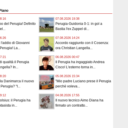
 Piano
8:16
07.08.2026 19:38
o del Perugia! Definito
Perugia-Guidonia 0-1: in gol a
l...
Bastia l'ex Zuppel di...
6:26
07.08.2026 14:24
 l'addio di Giovanni
Accordo raggiunto con il Cosenza:
Perugia! La...
ora Christian Langella...
7:21
06.08.2026 00:47
 di qualità il Perugia
Il Perugia ha ingaggiato Andrea
ngella? In...
Cisco! L'esterno torna in...
8:20
05.08.2026 15:34
lla Danimarca il nuovo
"Mio padre Luciano prese il Perugia
Perugia? "I...
perchè voleva...
9:12
04.08.2026 17:55
lsius: il Perugia ha
Il nuovo tecnico Aimo Diana ha
tasista in...
firmato un contratto...