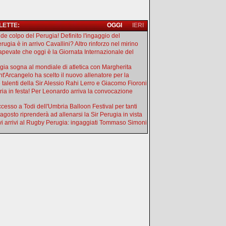
 LETTE:
OGGI
IERI
de colpo del Perugia! Definito l'ingaggio del
rugia è in arrivo Cavallini? Altro rinforzo nel mirino
apevate che oggi è la Giornata Internazionale del
gia sogna al mondiale di atletica con Margherita
ant'Arcangelo ha scelto il nuovo allenatore per la
e talenti della Sir Alessio Rahi Lerro e Giacomo Fioroni
ia in festa! Per Leonardo arriva la convocazione
uccesso a Todi dell'Umbria Balloon Festival per tanti
 agosto riprenderà ad allenarsi la Sir Perugia in vista
i arrivi al Rugby Perugia: ingaggiati Tommaso Simoni