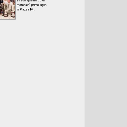
e i suoi quattro trofei
mercoledì primo luglio
in Piazza IV...