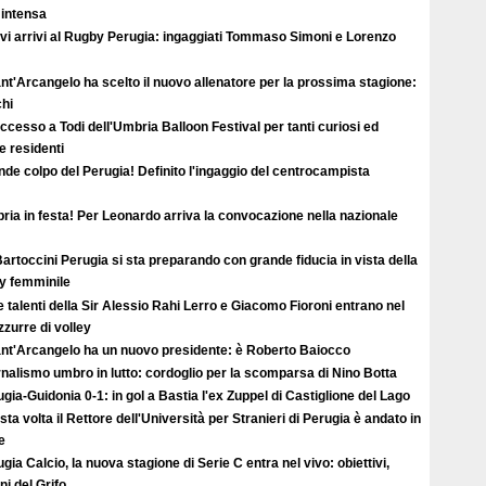
 intensa
vi arrivi al Rugby Perugia: ingaggiati Tommaso Simoni e Lorenzo
ant'Arcangelo ha scelto il nuovo allenatore per la prossima stagione:
hi
uccesso a Todi dell'Umbria Balloon Festival per tanti curiosi ed
 e residenti
de colpo del Perugia! Definito l'ingaggio del centrocampista
ia in festa! Per Leonardo arriva la convocazione nella nazionale
artoccini Perugia si sta preparando con grande fiducia in vista della
ey femminile
e talenti della Sir Alessio Rahi Lerro e Giacomo Fioroni entrano nel
zzurre di volley
Sant'Arcangelo ha un nuovo presidente: è Roberto Baiocco
nalismo umbro in lutto: cordoglio per la scomparsa di Nino Botta
gia-Guidonia 0-1: in gol a Bastia l'ex Zuppel di Castiglione del Lago
ta volta il Rettore dell'Università per Stranieri di Perugia è andato in
e
gia Calcio, la nuova stagione di Serie C entra nel vivo: obiettivi,
i del Grifo