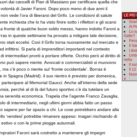
uori dai cancelli di Pian di Massiano per certificare quella che
è la volontà di Javier Faroni. Dopo poco meno di due anni il
non vede l’ora di liberarsi del Grifo. Le condizioni di salute
LE PIÙ
te inchiesta che lo ha visto finire sotto i riflettori e gli scarsi
Gran
Al Pe
, a fronte di qualche buon soldo messo, hanno indotto Faroni a
Lo s
orras in queste settimane ha provato a mitigare tale decisione,
Gatto?
Peru
sono stati eccelsi. Così il Grifo torna nuovamente sul mercato e
Il S
d infittirsi. Si parla di imprenditori importanti nel contesto
I du
 di intermediari pronti a portare offerte. Occhio però al diritto di
Umbr
nella
uno può sapere niente. Avvocati e commercialisti si muovono
Il s
i, ma c’è poco o niente sul ‘fronte occidentale’. Borras è
Il 12
Nuov
 in Spagna (Madrid): il suo rientro è previsto per domenica,
e
 partecipare al Memorial Gaucci. Anche all’interno della sede
nsia, perché al di là del futuro sportivo c’è da tutelare un
una serenità economica. Trapela che l’agente Franco Zavaglia,
ruolo di intermediario, negli ultimi giorni abbia fatto un passo
ito sapere per far spazio a chi. Le cose potrebbero andare alla
tello ‘vendesi’ potrebbe rimanere appeso: magari rischiando di
ole estivo o con le prime piogge autunnali.
ratori Faroni sarà costretto a mantenere gli impegni