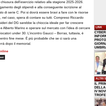
hiusura dell’esercizio relativo alla stagione 2025-2026.
gamento degli stipendi e alla conseguente iscrizione al
 di serie C. Poi si dovrà essere bravi a fare con le risorse
, nel caso, spera di contare su tutti. Compreso Riccardo
ideri del DG sarebbe la chioccia ideale per far crescere
LINK
e Alberto Marino e operare sul mercato con l’idea di cercare
CYBER
giocatori under 30. L’incontro Gaucci – Borras, tuttavia, è
INFOR
rà entro fine mese. È più probabile che se ci sarà una
PROTO
rrà dopo il memorial.
GIORNA
UMBRIA
nline
eet
ALTRI 
IL PRI
DELLA 
IV NO
TROFE