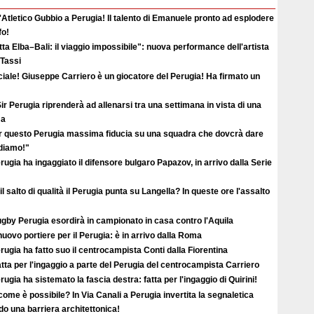
'Atletico Gubbio a Perugia! Il talento di Emanuele pronto ad esplodere
fo!
ta Elba–Bali: il viaggio impossibile": nuova performance dell'artista
 Tassi
ciale! Giuseppe Carriero è un giocatore del Perugia! Ha firmato un
ir Perugia riprenderà ad allenarsi tra una settimana in vista di una
ma
r questo Perugia massima fiducia su una squadra che dovcrà dare
ediamo!"
erugia ha ingaggiato il difensore bulgaro Papazov, in arrivo dalla Serie
il salto di qualità il Perugia punta su Langella? In queste ore l'assalto
ugby Perugia esordirà in campionato in casa contro l'Aquila
uovo portiere per il Perugia: è in arrivo dalla Roma
erugia ha fatto suo il centrocampista Conti dalla Fiorentina
atta per l'ingaggio a parte del Perugia del centrocampista Carriero
erugia ha sistemato la fascia destra: fatta per l'ingaggio di Quirini!
ome è possibile? In Via Canali a Perugia invertita la segnaletica
o una barriera architettonica!