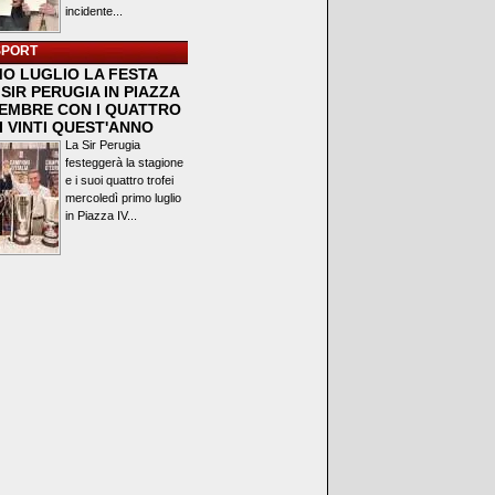
incidente...
SPORT
MO LUGLIO LA FESTA
SIR PERUGIA IN PIAZZA
VEMBRE CON I QUATTRO
I VINTI QUEST'ANNO
La Sir Perugia
festeggerà la stagione
e i suoi quattro trofei
mercoledì primo luglio
in Piazza IV...