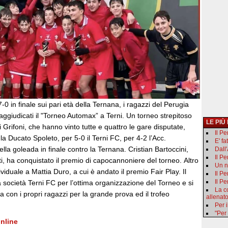
0 in finale sui pari età della Ternana, i ragazzi del Perugia
aggiudicati il "Torneo Automax” a Terni. Un torneo strepitoso
LE PIÙ
i Grifoni, che hanno vinto tutte e quattro le gare disputate,
Il P
a Ducato Spoleto, per 5-0 il Terni FC, per 4-2 l’Acc.
E' fa
lla goleada in finale contro la Ternana. Cristian Bartoccini,
Dall
Il P
ti, ha conquistato il premio di capocannoniere del torneo. Altro
Un n
viduale a Mattia Duro, a cui è andato il premio Fair Play. Il
Il Pe
Il Pe
a società Terni FC per l’ottima organizzazione del Torneo e si
La c
con i propri ragazzi per la grande prova ed il trofeo
allenat
Per i
"Per
nline