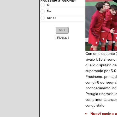
PROSSIMA STAGIONE=
Si
No
Non so
[
Risultati
]
Con un eloquente 7-
vivaio U13 si sono 
quello disputato da
superando per 5-0 l
Frosinone, prima de
con gli 8 gol segna
riconoscimento indi
Perugia ringrazia l
complimenta ancora 
conquistato.
Nuovi casino o