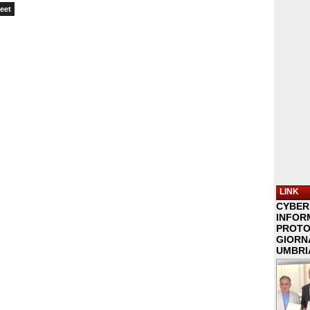
eet
LINK
CYBER
INFOR
PROTO
GIORNA
UMBRIA