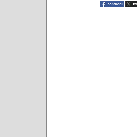
condividi
tw