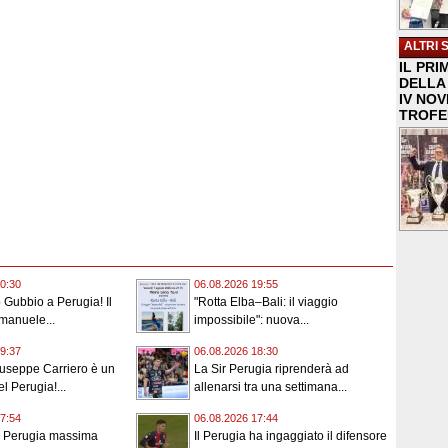
ALTRI 
IL PRI
DELLA 
IV NO
TROFE
0:30
06.08.2026 19:55
o Gubbio a Perugia! Il
"Rotta Elba–Bali: il viaggio
Emanuele...
impossibile": nuova...
9:37
06.08.2026 18:30
Giuseppe Carriero è un
La Sir Perugia riprenderà ad
l Perugia!...
allenarsi tra una settimana...
7:54
06.08.2026 17:44
o Perugia massima
Il Perugia ha ingaggiato il difensore