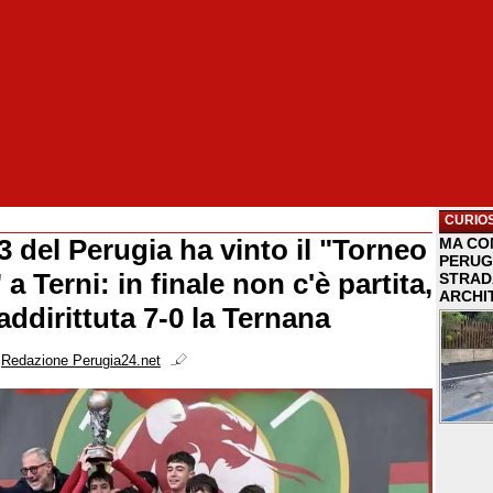
CURIOS
3 del Perugia ha vinto il "Torneo
MA COM
PERUG
 Terni: in finale non c'è partita,
STRAD
ARCHI
ddirittuta 7-0 la Ternana
i
Redazione Perugia24.net