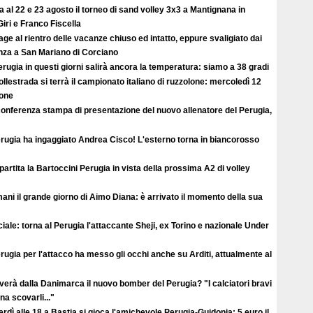
ta al 22 e 23 agosto il torneo di sand volley 3x3 a Mantignana in
iri e Franco Fiscella
ge al rientro delle vacanze chiuso ed intatto, eppure svaligiato dai
enza a San Mariano di Corciano
rugia in questi giorni salirà ancora la temperatura: siamo a 38 gradi
llestrada si terrà il campionato italiano di ruzzolone: mercoledì 12
ione
conferenza stampa di presentazione del nuovo allenatore del Perugia,
erugia ha ingaggiato Andrea Cisco! L'esterno torna in biancorosso
ipartita la Bartoccini Perugia in vista della prossima A2 di volley
ni il grande giorno di Aimo Diana: è arrivato il momento della sua
ciale: torna al Perugia l'attaccante Sheji, ex Torino e nazionale Under
erugia per l'attacco ha messo gli occhi anche su Arditi, attualmente al
verà dalla Danimarca il nuovo bomber del Perugia? "I calciatori bravi
a scovarli..."
rdì alle 18 a Bastia si gioca l'amichevole Perugia-Guidonia: 5 euro il