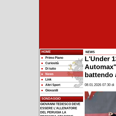
HOME
NEWS
L'Under 1
Primo Piano
Curiosità
Automax" a
Di tutto
battendo a
News
Link
Altri Sport
08.01.2026 07:30
d
Giovanili
SONDAGGIO
GIOVANNI TEDESCO DEVE
ESSERE L'ALLENATORE
DEL PERUGIA LA