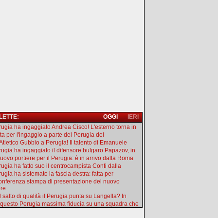
 LETTE:
OGGI
IERI
erugia ha ingaggiato Andrea Cisco! L'esterno torna in
tta per l'ingaggio a parte del Perugia del
'Atletico Gubbio a Perugia! Il talento di Emanuele
erugia ha ingaggiato il difensore bulgaro Papazov, in
uovo portiere per il Perugia: è in arrivo dalla Roma
rugia ha fatto suo il centrocampista Conti dalla
rugia ha sistemato la fascia destra: fatta per
onferenza stampa di presentazione del nuovo
ore
l salto di qualità il Perugia punta su Langella? In
 questo Perugia massima fiducia su una squadra che