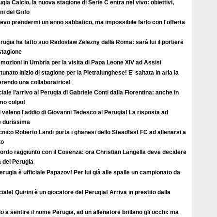
gia Calcio, la nuova stagione di Serie C entra nel vivo: obiettivi,
i del Grifo
evo prendermi un anno sabbatico, ma impossibile farlo con l'offerta
erugia ha fatto suo Radoslaw Zelezny dalla Roma: sarà lui il portiere
 stagione
mozioni in Umbria per la visita di Papa Leone XIV ad Assisi
tunato inizio di stagione per la Pietralunghese! E' saltata in aria la
ferendo una collaboratrice!
ciale l'arrivo al Perugia di Gabriele Conti dalla Fiorentina: anche in
imo colpo!
l veleno l'addio di Giovanni Tedesco al Perugia! La risposta ad
è durissima
ecnico Roberto Landi porta i ghanesi dello Steadfast FC ad allenarsi a
to
ordo raggiunto con il Cosenza: ora Christian Langella deve decidere
a del Perugia
erugia è ufficiale Papazov! Per lui già alle spalle un campionato da
ciale! Quirini è un giocatore del Perugia! Arriva in prestito dalla
o a sentire il nome Perugia, ad un allenatore brillano gli occhi: ma