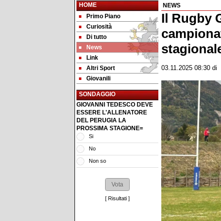
HOME
NEWS
Il Rugby 
Primo Piano
Curiosità
campionat
Di tutto
stagional
News
Link
Altri Sport
03.11.2025 08:30
di
Giovanili
SONDAGGIO
GIOVANNI TEDESCO DEVE
ESSERE L'ALLENATORE
DEL PERUGIA LA
PROSSIMA STAGIONE=
Si
No
Non so
[
Risultati
]