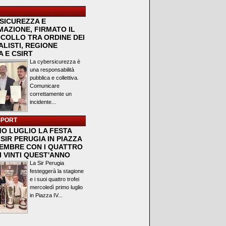
SICUREZZA E
MAZIONE, FIRMATO IL
COLLO TRA ORDINE DEI
LISTI, REGIONE
 E CSIRT
La cybersicurezza è
una responsabilità
pubblica e collettiva.
Comunicare
correttamente un
incidente...
SPORT
MO LUGLIO LA FESTA
SIR PERUGIA IN PIAZZA
VEMBRE CON I QUATTRO
I VINTI QUEST'ANNO
La Sir Perugia
festeggerà la stagione
e i suoi quattro trofei
mercoledì primo luglio
in Piazza IV...