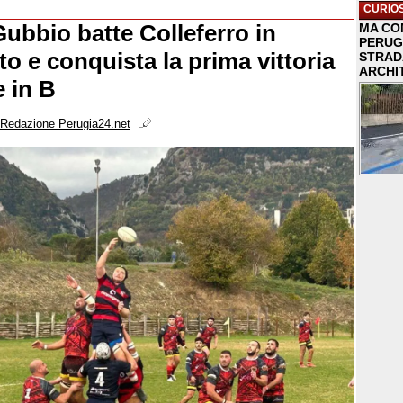
CURIOS
Gubbio batte Colleferro in
MA COM
PERUG
o e conquista la prima vittoria
STRAD
ARCHI
e in B
Redazione Perugia24.net