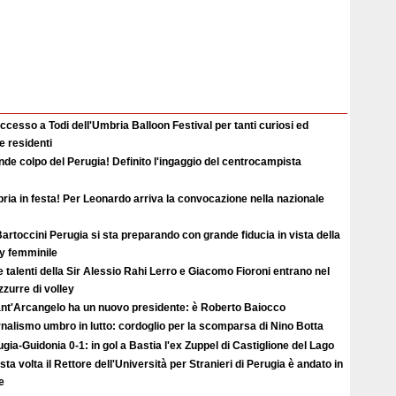
uccesso a Todi dell'Umbria Balloon Festival per tanti curiosi ed
 e residenti
de colpo del Perugia! Definito l'ingaggio del centrocampista
ia in festa! Per Leonardo arriva la convocazione nella nazionale
artoccini Perugia si sta preparando con grande fiducia in vista della
ey femminile
e talenti della Sir Alessio Rahi Lerro e Giacomo Fioroni entrano nel
zzurre di volley
Sant'Arcangelo ha un nuovo presidente: è Roberto Baiocco
nalismo umbro in lutto: cordoglio per la scomparsa di Nino Botta
gia-Guidonia 0-1: in gol a Bastia l'ex Zuppel di Castiglione del Lago
ta volta il Rettore dell'Università per Stranieri di Perugia è andato in
e