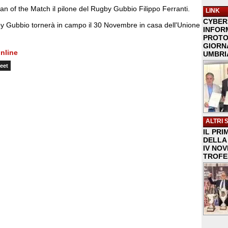
an of the Match il pilone del Rugby Gubbio Filippo Ferranti.
LINK
CYBER
y Gubbio tornerà in campo il 30 Novembre in casa dell'Unione
INFOR
PROTO
GIORNA
nline
UMBRIA
eet
ALTRI 
IL PRI
DELLA 
IV NO
TROFE