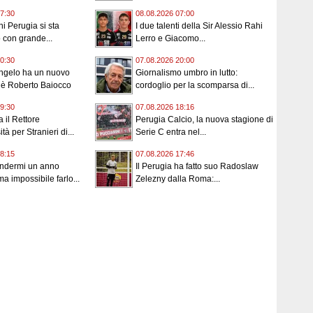
7:30
08.08.2026 07:00
ni Perugia si sta
I due talenti della Sir Alessio Rahi
 con grande...
Lerro e Giacomo...
0:30
07.08.2026 20:00
angelo ha un nuovo
Giornalismo umbro in lutto:
 è Roberto Baiocco
cordoglio per la scomparsa di...
9:30
07.08.2026 18:16
 il Rettore
Perugia Calcio, la nuova stagione di
tà per Stranieri di...
Serie C entra nel...
8:15
07.08.2026 17:46
endermi un anno
Il Perugia ha fatto suo Radoslaw
a impossibile farlo...
Zelezny dalla Roma:...