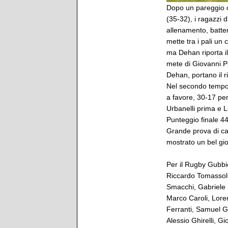
Dopo un pareggio c
(35-32), i ragazzi 
allenamento, batte
mette tra i pali un
ma Dehan riporta il
mete di Giovanni Pi
Dehan, portano il r
Nel secondo tempo 
a favore, 30-17 per
Urbanelli prima e
Punteggio finale 44
Grande prova di ca
mostrato un bel gio
Per il Rugby Gubbi
Riccardo Tomassoli
Smacchi, Gabriele E
Marco Caroli, Loren
Ferranti, Samuel Gi
Alessio Ghirelli, G