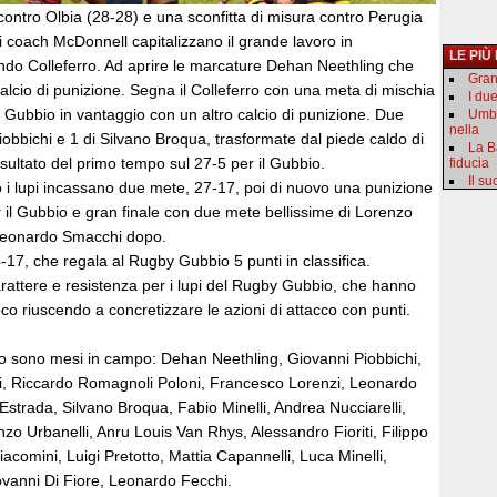
ontro Olbia (28-28) e una sconfitta di misura contro Perugia
di coach McDonnell capitalizzano il grande lavoro in
LE PIÙ
ndo Colleferro. Ad aprire le marcature Dehan Neethling che
Gran
 calcio di punizione. Segna il Colleferro con una meta di mischia
I du
 Gubbio in vantaggio con un altro calcio di punizione. Due
Umbr
nella
obbichi e 1 di Silvano Broqua, trasformate dal piede caldo di
La B
isultato del primo tempo sul 27-5 per il Gubbio.
fiducia
Il s
i lupi incassano due mete, 27-17, poi di nuovo una punizione
 il Gubbio e gran finale con due mete bellissime di Lorenzo
 Leonardo Smacchi dopo.
-17, che regala al Rugby Gubbio 5 punti in classifica.
rattere e resistenza per i lupi del Rugby Gubbio, che hanno
co riuscendo a concretizzare le azioni di attacco con punti.
o sono mesi in campo: Dehan Neethling, Giovanni Piobbichi,
, Riccardo Romagnoli Poloni, Francesco Lorenzi, Leonardo
strada, Silvano Broqua, Fabio Minelli, Andrea Nucciarelli,
zo Urbanelli, Anru Louis Van Rhys, Alessandro Fioriti, Filippo
acomini, Luigi Pretotto, Mattia Capannelli, Luca Minelli,
iovanni Di Fiore, Leonardo Fecchi.