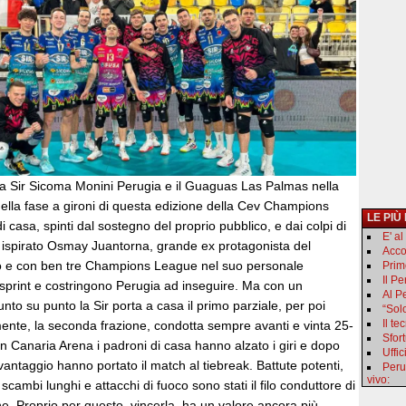
ra Sir Sicoma Monini Perugia e il Guaguas Las Palmas nella
ella fase a gironi di questa edizione della Cev Champions
LE PIÙ
i casa, spinti dal sostegno del proprio pubblico, e dai colpi di
E' a
 ispirato Osmay Juantorna, grande ex protagonista del
Acco
o e con ben tre Champions League nel suo personale
Primo
Il P
sprint e costringono Perugia ad inseguire. Ma con un
Al Pe
to su punto la Sir porta a casa il primo parziale, per poi
“Sol
Il t
mente, la seconda frazione, condotta sempre avanti e vinta 25-
Sfor
n Canaria Arena i padroni di casa hanno alzato i giri e dopo
Uffic
vantaggio hanno portato il match al tiebreak. Battute potenti,
Peru
vivo:
 scambi lunghi e attacchi di fuoco sono stati il filo conduttore di
ione. Proprio per questo, vincerla, ha un valore ancora più