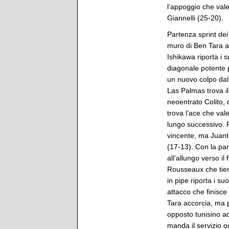
l’appoggio che vale
Giannelli (25-20).
Partenza sprint dei 
muro di Ben Tara ar
Ishikawa riporta i 
diagonale potente 
un nuovo colpo dal 
Las Palmas trova il
neoentrato Colito, 
trova l’ace che val
lungo successivo. P
vincente, ma Juant
(17-13). Con la par
all’allungo verso il
Rousseaux che tien
in pipe riporta i s
attacco che finisce
Tara accorcia, ma po
opposto tunisino a
manda il servizio o