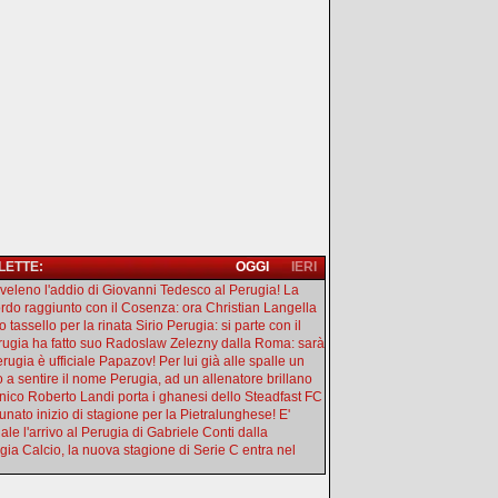
 LETTE:
OGGI
IERI
l veleno l'addio di Giovanni Tedesco al Perugia! La
rdo raggiunto con il Cosenza: ora Christian Langella
 tassello per la rinata Sirio Perugia: si parte con il
erugia ha fatto suo Radoslaw Zelezny dalla Roma: sarà
rugia è ufficiale Papazov! Per lui già alle spalle un
o a sentire il nome Perugia, ad un allenatore brillano
ecnico Roberto Landi porta i ghanesi dello Steadfast FC
tunato inizio di stagione per la Pietralunghese! E'
iale l'arrivo al Perugia di Gabriele Conti dalla
gia Calcio, la nuova stagione di Serie C entra nel