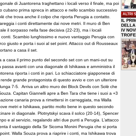
onale di Juantorena traghettano i locali verso il finale, ma poi
alo cubano prima spreca in attacco e nello scambio successivo
ALTRI 
è che trova anche il colpo che riporta Perugia a contatto.
IL PRI
areggia i conti direttamente dai nove metri. Il muro di Ben
DELLA 
le il sorpasso nella fase decisiva (22-23), ma i locali
IV NO
TROFE
i conti. Scambio lunghissimo e nuovo vantaggio Perugia con
arco giusto e porta i suoi al set point. Attacco out di Rousseaux
portano a casa il set.
 a casa il primo punto del secondo set con un mani-out su
a passa avanti con una diagonale di Ishikawa e amministra il
orena riporta i conti in pari. Lo schiacciatore giapponese di
 rende grande protagonista di questo avvio e con un ulteriore
lunga 7-5. Arriva un altro muro dei Block Devils con Solè che
 Souza. Capitan Giannelli apre a Ben Tara che tiene i suoi a +3
azione canaria prova a rimettersi in carreggiata, ma Walla
ove metri e Ishikawa, partito molto bene in questo secondo
inare in diagonale. Plotnytskyi scava il solco (20-14), Spencer
po e al servizio, regalando altri due punti a Perugia. L’attacco
nta il vantaggio della Sir Sicoma Monini Perugia che si porta
 point. Walla Souza prova a riaprire i conti, ma Ishikawa trova