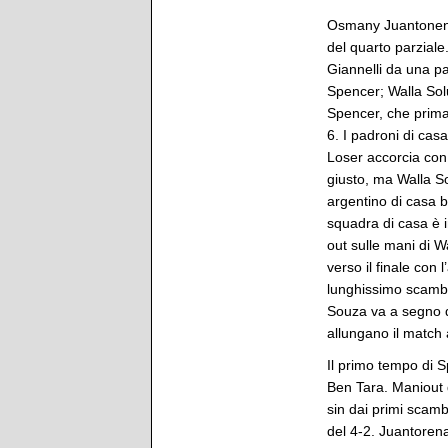
Osmany Juantonena 
del quarto parziale.
Giannelli da una p
Spencer; Walla Sol
Spencer, che prima 
6. I padroni di cas
Loser accorcia con
giusto, ma Walla S
argentino di casa 
squadra di casa è 
out sulle mani di W
verso il finale con 
lunghissimo scambi
Souza va a segno da
allungano il match 
Il primo tempo di S
Ben Tara. Maniout 
sin dai primi scamb
del 4-2. Juantorena