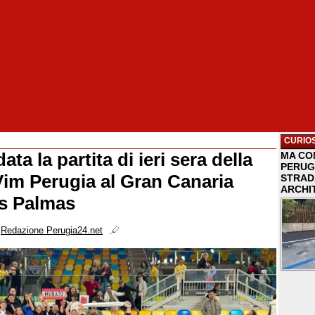
CURIOS
ata la partita di ieri sera della
MA COM
PERUG
Vim Perugia al Gran Canaria
STRAD
ARCHI
s Palmas
i
Redazione Perugia24.net