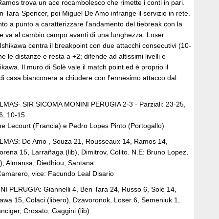
amos trova un ace rocambolesco che rimette i conti in pari.
n Tara-Spencer, poi Miguel De Amo infrange il servizio in rete.
nto a punto a caratterizzare l’andamento del tiebreak con la
e va al cambio campo avanti di una lunghezza. Loser
 e Ishikawa centra il breakpoint con due attacchi consecutivi (10-
 le distanze e resta a +2; difende ad altissimi livelli e
kawa. Il muro di Solè vale il match point ed è proprio il
 di casa bianconera a chiudere con l’ennesimo attacco dal
AS- SIR SICOMA MONINI PERUGIA 2-3 - Parziali: 23-25,
5-16, 10-15.
e Lecourt (Francia) e Pedro Lopes Pinto (Portogallo)
AS: De Amo , Souza 21, Rousseaux 14, Ramos 14,
rena 15, Larrañaga (lib), Dimitrov, Colito. N.E: Bruno Lopez,
b), Almansa, Diedhiou, Santana.
 Camarero, vice: Facundo Leal Disario
 PERUGIA: Giannelli 4, Ben Tara 24, Russo 6, Solè 14,
kawa 15, Colaci (libero), Dzavoronok, Loser 6, Semeniuk 1,
nciger, Crosato, Gaggini (lib).