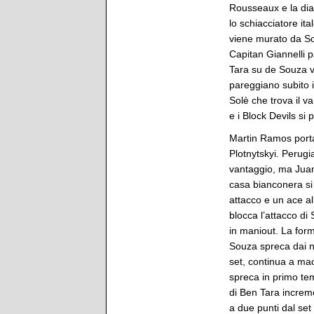
Rousseaux e la diag
lo schiacciatore it
viene murato da Sol
Capitan Giannelli p
Tara su de Souza va
pareggiano subito 
Solè che trova il v
e i Block Devils si 
Martin Ramos porta
Plotnytskyi. Perugi
vantaggio, ma Juant
casa bianconera si
attacco e un ace al
blocca l’attacco di
in maniout. La form
Souza spreca dai n
set, continua a mac
spreca in primo tem
di Ben Tara increme
a due punti dal set