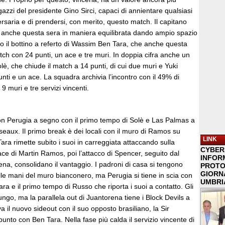
gazzi del presidente Gino Sirci, capaci di annientare qualsiasi
ersaria e di prendersi, con merito, questo match. Il capitano
co anche questa sera in maniera equilibrata dando ampio spazio
so il bottino a referto di Wassim Ben Tara, che anche questa
ch con 24 punti, un ace e tre muri. In doppia cifra anche un
è, che chiude il match a 14 punti, di cui due muri e Yuki
nti e un ace. La squadra archivia l’incontro con il 49% di
, 9 muri e tre servizi vincenti.
con Perugia a segno con il primo tempo di Solè e Las Palmas a
eaux. Il primo break è dei locali con il muro di Ramos su
LINK
ra rimette subito i suoi in carreggiata attaccando sulla
CYBER
’ace di Martin Ramos, poi l’attacco di Spencer, seguito dal
INFOR
na, consolidano il vantaggio. I padroni di casa si tengono
PROTO
GIORNA
lle mani del muro bianconero, ma Perugia si tiene in scia con
UMBRIA
ara e il primo tempo di Russo che riporta i suoi a contatto. Gli
lungo, ma la parallela out di Juantorena tiene i Block Devils a
a il nuovo sideout con il suo opposto brasiliano, la Sir
unto con Ben Tara. Nella fase più calda il servizio vincente di