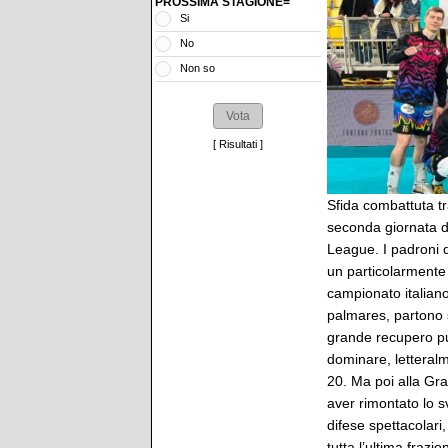
PROSSIMA STAGIONE=
Si
No
Non so
[
Risultati
]
Sfida combattuta t
seconda giornata d
League. I padroni d
un particolarmente
campionato italian
palmares, partono 
grande recupero pun
dominare, letteral
20. Ma poi alla Gra
aver rimontato lo s
difese spettacolari,
tutta l’ultima fraz