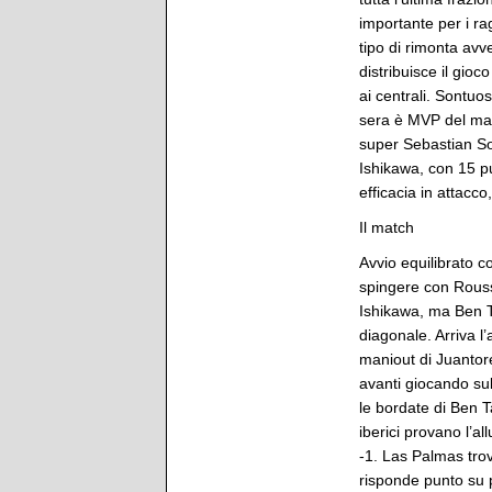
importante per i ra
tipo di rimonta avv
distribuisce il gio
ai centrali. Sontuo
sera è MVP del mat
super Sebastian Sol
Ishikawa, con 15 pu
efficacia in attacco
Il match
Avvio equilibrato 
spingere con Rouss
Ishikawa, ma Ben Ta
diagonale. Arriva l
maniout di Juantore
avanti giocando su
le bordate di Ben T
iberici provano l’al
-1. Las Palmas trov
risponde punto su p