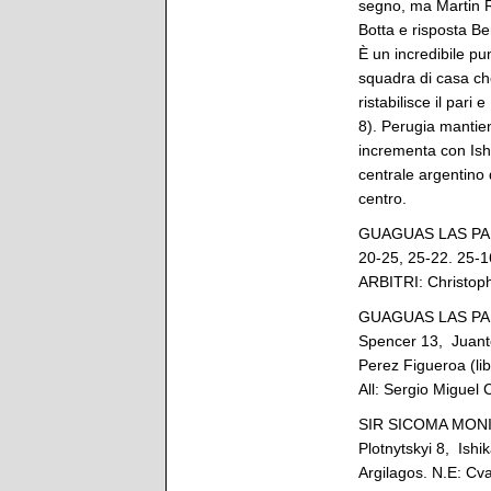
segno, ma Martin R
Botta e risposta Be
È un incredibile pu
squadra di casa ch
ristabilisce il pari
8). Perugia mantiene
incrementa con Ishi
centrale argentino
centro.
GUAGUAS LAS PALM
20-25, 25-22. 2
ARBITRI: Christoph
GUAGUAS LAS PALM
Spencer 13, Juanto
Perez Figueroa (li
All: Sergio Miguel
SIR SICOMA MONINI
Plotnytskyi 8, Ishi
Argilagos. N.E: Cva