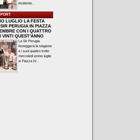
incidente...
SPORT
MO LUGLIO LA FESTA
SIR PERUGIA IN PIAZZA
VEMBRE CON I QUATTRO
I VINTI QUEST'ANNO
La Sir Perugia
festeggerà la stagione
e i suoi quattro trofei
mercoledì primo luglio
in Piazza IV...