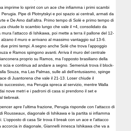
imprime lo sprint con un ace che infiamma i primi scambi
 Perugia. Pipe di Plotnytskyi e poi spazio ai centrali, armati da
arte e De Amo dall’altra. Primo tempo di Solè e primo tempo di
uza chiude lo scambio lungo che vale il +4, consolidato da
mura l’attacco di Ishikawa, poi mette a terra il pallone del 12-
a alzano il muro e arrivano al massimo vantaggio sul 13-6.
 due primi tempi. A segno anche Solè che trova l’appoggio
ouza e Ramos spingono avanti. Arriva il muro del centrale
bianconera proprio su Ramos, ma l’opposto brasiliano della
in scia e continua ad andare a segno. Semeniuk trova il block-
alla Souza, ma Las Palmas, sulle ali dell’entusiasmo, spinge
l’ace di Juantorena che vale il 21-13. Loser chiude il
o successivo, ma Perugia spreca al servizio, mentre Walla
i nove metri e i padroni di casa si prendono il set e
al tiebreak.
pencer apre l’ultima frazione, Perugia risponde con l’attacco di
di Rousseaux, diagonale di Ishikawa e la partita si infiamma
i. L’opposto di casa Sir trova il break con un ace e l’attacco
 accorcia in diagonale, Giannelli innesca Ishikawa che va a