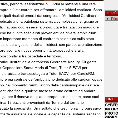
ive, percorsi assistenziali più vicini ai pazienti e una rete
empre più strutturata per affrontare l’amiloidosi cardiaca. Sono
LE PIÙ
incipali risultati emersi dal congresso “Amiloidosi Cardiaca”,
Primo
dedicato a una patologia sistemica complessa che, grazie ai
icina, può oggi essere riconosciuta e trattata con maggiore
che ha riunito specialisti provenienti da diversi ambiti clinici,
n importante momento di confronto scientifico sullo stato
nosi e della gestione dell’amiloidosi, con particolare attenzione
ardiaco, alle nuove opportunità terapeutiche e alla
rsi condivisi tra ospedale e territorio.
ficativi illustrati dalla dottoressa Georgette Khoury, Dirigente
a Ospedaliera Santa Maria di Terni, Tutor SIECVI per
anstoracica e transesofagea e Tutor EACVI per CardioRM,
pre più centrale dell’ambulatorio dedicato alle cardiomiopatie
ano. “Al momento l’ambulatorio delle cardiomiopatie gestisce
ienti che fino a qualche mese fa erano costretti ad andare
ia per il rinnovo del piano terapeutico e, inoltre, sono stati
LINK
circa 15 pazienti provenienti da Terni e dal territorio
CYBER
egato la specialista. Un risultato che testimonia il progressivo
INFOR
PROTO
offerta assistenziale locale e la capacità del sistema sanitario
GIORNA