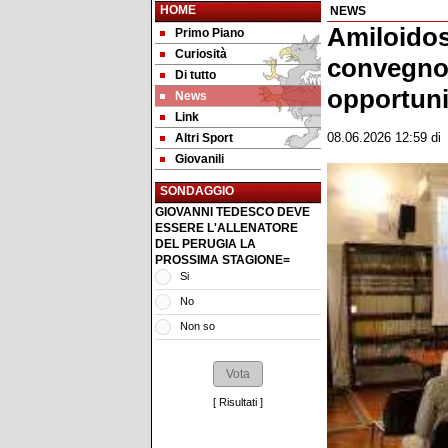
HOME
NEWS
Amiloidosi
Primo Piano
Curiosità
convegno 
Di tutto
opportuni
News
Link
Altri Sport
08.06.2026 12:59
d
Giovanili
SONDAGGIO
GIOVANNI TEDESCO DEVE
ESSERE L'ALLENATORE
DEL PERUGIA LA
PROSSIMA STAGIONE=
Si
No
Non so
[
Risultati
]