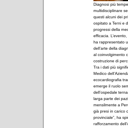
Diagnosi più tempest
multidisciplinare s
questi alcuni dei pr
ospitato a Terni e 
progressi della med
efficacia. L’evento, 
ha rappresentato u
dell’arte della diag
al coinvolgimento c
costruzione di perco
Tra i dati più signi
Medico dell’Aziend
ecocardiografia tr
emerge il ruolo sem
dell’ospedale tern
larga parte dei paz
mensilmente a Perug
già presi in carico 
provinciale”, ha spi
rafforzamento dell’