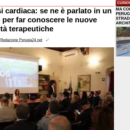
CURIOS
 cardiaca: se ne è parlato in un
MA COM
PERUG
per far conoscere le nuove
STRAD
ARCHI
tà terapeutiche
i
Redazione Perugia24.net