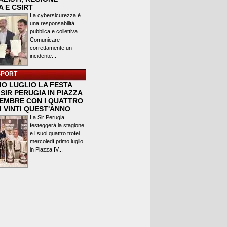
 E CSIRT
La cybersicurezza è
una responsabilità
pubblica e collettiva.
Comunicare
correttamente un
incidente...
SPORT
MO LUGLIO LA FESTA
SIR PERUGIA IN PIAZZA
VEMBRE CON I QUATTRO
I VINTI QUEST'ANNO
La Sir Perugia
festeggerà la stagione
e i suoi quattro trofei
mercoledì primo luglio
in Piazza IV...