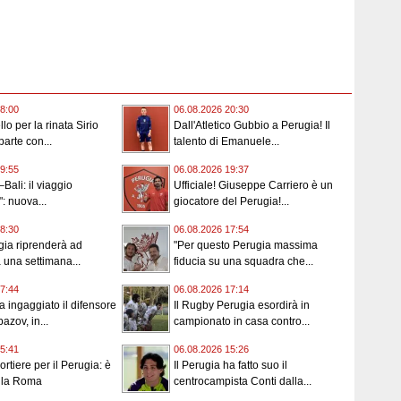
8:00
06.08.2026 20:30
lo per la rinata Sirio
Dall'Atletico Gubbio a Perugia! Il
parte con...
talento di Emanuele...
9:55
06.08.2026 19:37
Bali: il viaggio
Ufficiale! Giuseppe Carriero è un
: nuova...
giocatore del Perugia!...
8:30
06.08.2026 17:54
gia riprenderà ad
"Per questo Perugia massima
a una settimana...
fiducia su una squadra che...
7:44
06.08.2026 17:14
a ingaggiato il difensore
Il Rugby Perugia esordirà in
azov, in...
campionato in casa contro...
5:41
06.08.2026 15:26
rtiere per il Perugia: è
Il Perugia ha fatto suo il
alla Roma
centrocampista Conti dalla...