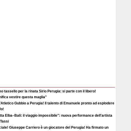
o tassello per la rinata Sirio Perugia: si parte con il libero!
ifica vestire questa maglia"
'Atletico Gubbio a Perugia! Il talento di Emanuele pronto ad esplodere
fo!
ta Elba–Bali: il viaggio impossibile": nuova performance dell'artista
 Tassi
ciale! Giuseppe Carriero è un giocatore del Perugia! Ha firmato un