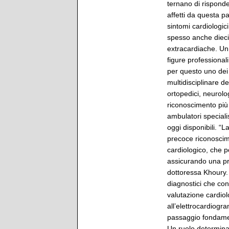
ternano di risponde
affetti da questa pa
sintomi cardiologic
spesso anche dieci
extracardiache. Un
figure professional
per questo uno dei 
multidisciplinare d
ortopedici, neurolo
riconoscimento più 
ambulatori speciali
oggi disponibili. “L
precoce riconoscim
cardiologico, che p
assicurando una pro
dottoressa Khoury.
diagnostici che cons
valutazione cardiolo
all’elettrocardiogr
passaggio fondament
Un ruolo determinan