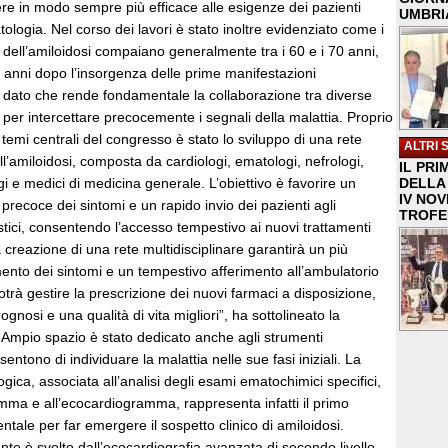
re in modo sempre più efficace alle esigenze dei pazienti
UMBRIA
tologia. Nel corso dei lavori è stato inoltre evidenziato come i
i dell’amiloidosi compaiano generalmente tra i 60 e i 70 anni,
 anni dopo l’insorgenza delle prime manifestazioni
 dato che rende fondamentale la collaborazione tra diverse
i per intercettare precocemente i segnali della malattia. Proprio
temi centrali del congresso è stato lo sviluppo di una rete
ALTRI 
ell’amiloidosi, composta da cardiologi, ematologi, nefrologi,
IL PRI
gi e medici di medicina generale. L’obiettivo è favorire un
DELLA 
IV NO
precoce dei sintomi e un rapido invio dei pazienti agli
TROFE
stici, consentendo l’accesso tempestivo ai nuovi trattamenti
a creazione di una rete multidisciplinare garantirà un più
ento dei sintomi e un tempestivo afferimento all’ambulatorio
otrà gestire la prescrizione dei nuovi farmaci a disposizione,
gnosi e una qualità di vita migliori”, ha sottolineato la
 Ampio spazio è stato dedicato anche agli strumenti
entono di individuare la malattia nelle sue fasi iniziali. La
gica, associata all’analisi degli esami ematochimici specifici,
amma e all’ecocardiogramma, rappresenta infatti il primo
ale per far emergere il sospetto clinico di amiloidosi.
te è svolto dall’ecocardiografia avanzata di secondo livello