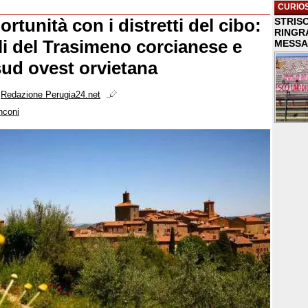
CURIOS
rtunità con i distretti del cibo:
STRISC
RINGR
li del Trasimeno corcianese e
MESSA
sud ovest orvietana
i
Redazione Perugia24.net
nconi