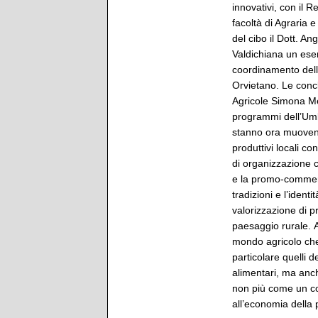
innovativi, con il R
facoltà di Agraria e
del cibo il Dott. An
Valdichiana un esemp
coordinamento dell
Orvietano. Le concl
Agricole Simona Mel
programmi dell’Umbr
stanno ora muovendo 
produttivi locali co
di organizzazione c
e la promo-commerci
tradizioni e l’identi
valorizzazione di p
paesaggio rurale. A
mondo agricolo che 
particolare quelli 
alimentari, ma anche
non più come un co
all’economia della 