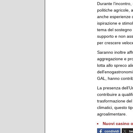
Durante l’incontro, 
politiche agricole, 
anche esperienze di 
ispirazione e stimol
tema del sostegno p
supporto e non ass
per crescere velo
Saranno inoltre affr
aggregazione e prom
lotta allo spreco a
dell'enogastronomia 
GAL, hanno contribu
La presenza dell’Un
contribuire a quali
trasformazione del
climatici, questo t
agroalimentare.
Nuovi casino o
condividi
tw