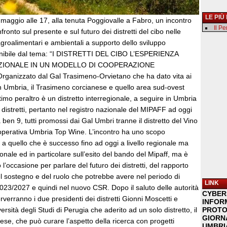
LE PIÙ
 maggio alle 17, alla tenuta Poggiovalle a Fabro, un incontro
Il P
fronto sul presente e sul futuro dei distretti del cibo nelle
 agroalimentari e ambientali a supporto dello sviluppo
nibile dal tema: “I DISTRETTI DEL CIBO L’ESPERIENZA
ZIONALE IN UN MODELLO DI COOPERAZIONE
ganizzato dal Gal Trasimeno-Orvietano che ha dato vita ai
 in Umbria, il Trasimeno corcianese e quello area sud-ovest
timo peraltro è un distretto interregionale, a seguire in Umbria
e distretti, pertanto nel registro nazionale del MIPAFF ad oggi
 ben 9, tutti promossi dai Gal Umbri tranne il distretto del Vino
perativa Umbria Top Wine. L’incontro ha uno scopo
o a quello che è successo fino ad oggi a livello regionale ma
ionale ed in particolare sull’esito del bando del Mipaff, ma è
l’occasione per parlare del futuro dei distretti, del rapporto
l sostegno e del ruolo che potrebbe avere nel periodo di
LINK
3/2027 e quindi nel nuovo CSR. Dopo il saluto delle autorità
CYBER
erverranno i due presidenti dei distretti Gionni Moscetti e
INFOR
rsità degli Studi di Perugia che aderito ad un solo distretto, il
PROTO
GIORNA
se, che può curare l’aspetto della ricerca con progetti
UMBRIA