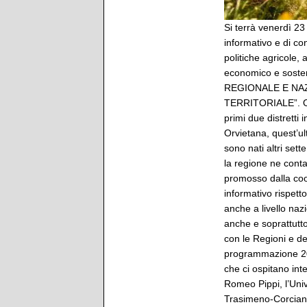
Si terrà venerdì 23
informativo e di con
politiche agricole,
economico e soste
REGIONALE E NA
TERRITORIALE”. Or
primi due distretti
Orvietana, quest’ul
sono nati altri sett
la regione ne conta
promosso dalla coo
informativo rispett
anche a livello naz
anche e soprattutto 
con le Regioni e de
programmazione 202
che ci ospitano int
Romeo Pippi, l’Unive
Trasimeno-Corciane