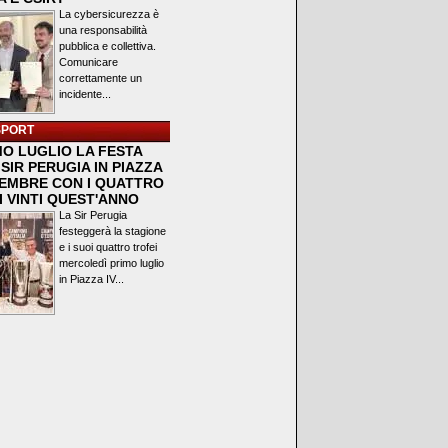
La cybersicurezza è
una responsabilità
pubblica e collettiva.
Comunicare
correttamente un
incidente...
SPORT
MO LUGLIO LA FESTA
SIR PERUGIA IN PIAZZA
VEMBRE CON I QUATTRO
I VINTI QUEST'ANNO
La Sir Perugia
festeggerà la stagione
e i suoi quattro trofei
mercoledì primo luglio
in Piazza IV...