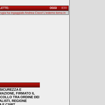
 LETTE:
OGGI
IERI
erugia ha ingaggiato Andrea Cisco! L'esterno torna in
SICUREZZA E
MAZIONE, FIRMATO IL
COLLO TRA ORDINE DEI
LISTI, REGIONE
 E CSIRT