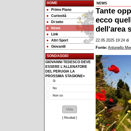
HOME
NEWS
Tante oppo
Primo Piano
Curiosità
ecco quel
Di tutto
dell'area 
News
Link
Altri Sport
22.05.2025 19:24
d
Giovanili
Fonte:
Antonello Me
SONDAGGIO
GIOVANNI TEDESCO DEVE
ESSERE L'ALLENATORE
DEL PERUGIA LA
PROSSIMA STAGIONE=
Si
No
Non so
[
Risultati
]