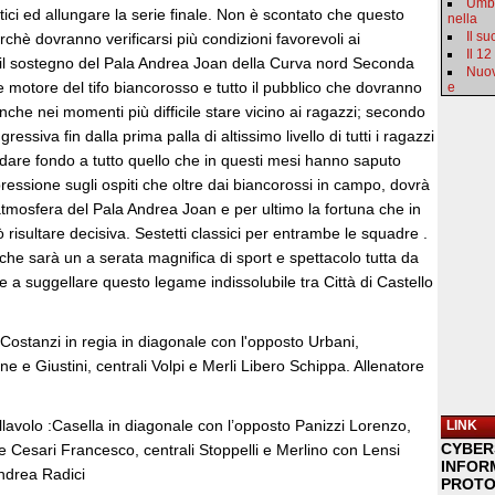
Umbr
tici ed allungare la serie finale. Non è scontato che questo
nella
Il s
hè dovranno verificarsi più condizioni favorevoli ai
Il 12
 il sostegno del Pala Andrea Joan della Curva nord Seconda
Nuov
motore del tifo biancorosso e tutto il pubblico che dovranno
e
he nei momenti più difficile stare vicino ai ragazzi; secondo
essiva fin dalla prima palla di altissimo livello di tutti i ragazzi
a dare fondo a tutto quello che in questi mesi hanno saputo
 pressione sugli ospiti che oltre dai biancorossi in campo, dovrà
atmosfera del Pala Andrea Joan e per ultimo la fortuna che in
 risultare decisiva. Sestetti classici per entrambe le squadre .
che sarà un a serata magnifica di sport e spettacolo tutta da
 a suggellare questo legame indissolubile tra Città di Castello
: Costanzi in regia in diagonale con l'opposto Urbani,
ne e Giustini, centrali Volpi e Merli Libero Schippa. Allenatore
allavolo :Casella in diagonale con l’opposto Panizzi Lorenzo,
LINK
CYBER
 e Cesari Francesco, centrali Stoppelli e Merlino con Lensi
INFOR
Andrea Radici
PROTO