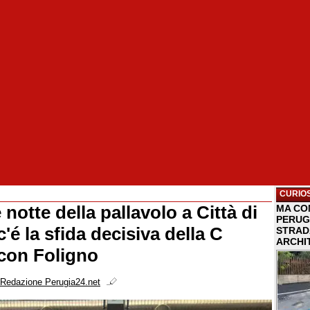
CURIOS
notte della pallavolo a Città di
MA COM
PERUG
c'é la sfida decisiva della C
STRAD
ARCHI
con Foligno
Redazione Perugia24.net