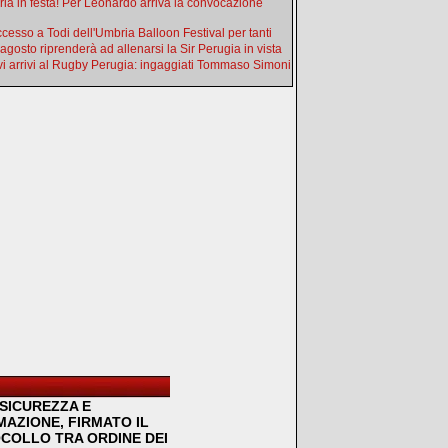
ia in festa! Per Leonardo arriva la convocazione
uccesso a Todi dell'Umbria Balloon Festival per tanti
 agosto riprenderà ad allenarsi la Sir Perugia in vista
i arrivi al Rugby Perugia: ingaggiati Tommaso Simoni
SICUREZZA E
MAZIONE, FIRMATO IL
COLLO TRA ORDINE DEI