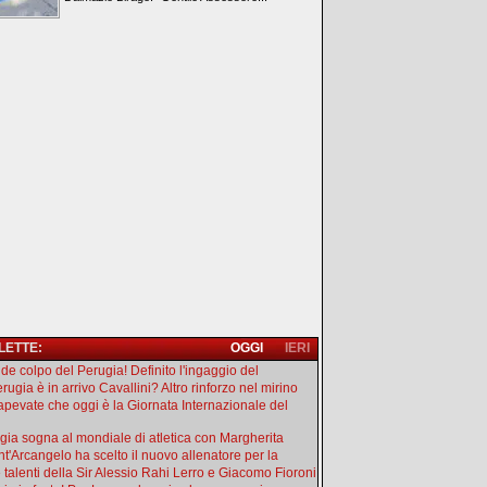
 LETTE:
OGGI
IERI
de colpo del Perugia! Definito l'ingaggio del
rugia è in arrivo Cavallini? Altro rinforzo nel mirino
apevate che oggi è la Giornata Internazionale del
gia sogna al mondiale di atletica con Margherita
ant'Arcangelo ha scelto il nuovo allenatore per la
e talenti della Sir Alessio Rahi Lerro e Giacomo Fioroni