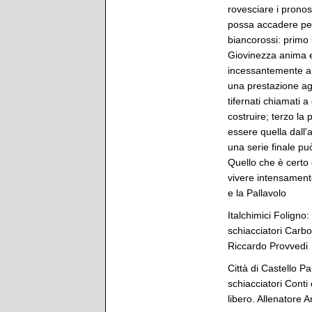
rovesciare i pronos
possa accadere perc
biancorossi: primo
Giovinezza anima e 
incessantemente anc
una prestazione aggr
tifernati chiamati 
costruire; terzo la
essere quella dall'
una serie finale può
Quello che è certo 
vivere intensamente
e la Pallavolo
Italchimici Foligno
schiacciatori Carbo
Riccardo Provvedi
Città di Castello P
schiacciatori Conti
libero. Allenatore 