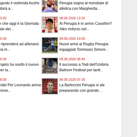
gosto il violinista Aozhe
Perugia sogna al mondiale di
birà a...
atletica con Margherita...
3:50
08.08.2026 13:24
 che oggi è la Giornata
Al Perugia è in arrivo Cavallini?
le del...
Altro rinforzo nel...
0:30
08.08.2026 10:00
o riprenderà ad allenarsi
Nuovi arrivi al Rugby Perugia:
a in...
ingaggiati Tommaso Simoni...
9:30
08.08.2026 08:44
angelo ha scelto il nuovo
Il successo a Todi dell'Umbria
er la...
Balloon Festival per tanti...
8:00
08.08.2026 07:30
esta! Per Leonardo arriva
La Bartoccini Perugia si sta
ione...
preparando con grande...