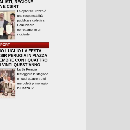
LISTI, REGIONE
 E CSIRT
La cybersicurezza è
una responsabilità
pubblica e collettiva.
Comunicare
correttamente un
incidente...
SPORT
MO LUGLIO LA FESTA
SIR PERUGIA IN PIAZZA
VEMBRE CON I QUATTRO
I VINTI QUEST'ANNO
La Sir Perugia
festeggerà la stagione
e i suoi quattro trofei
mercoledì primo luglio
in Piazza IV...