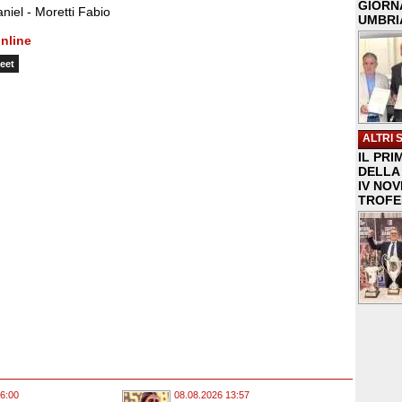
GIORNA
aniel - Moretti Fabio
UMBRIA
nline
eet
ALTRI 
IL PRI
DELLA 
IV NO
TROFE
6:00
08.08.2026 13:57