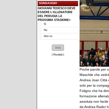
SONDAGGIO
GIOVANNI TEDESCO DEVE
ESSERE L'ALLENATORE
DEL PERUGIA LA
PROSSIMA STAGIONE=
Si
No
Non so
[
Risultati
]
Poche parole per si
Maschile che vedrà 
Andrea Joan Cittá d
solo per la compagi
Foligno che ha dimos
formazione allenat
assoluta non facile
da Andrea Radici ha