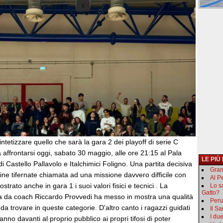
ntetizzare quello che sarà la gara 2 dei playoff di serie C
affrontarsi oggi, sabato 30 maggio, alle ore 21:15 al Pala
LE PIÙ
i Castello Pallavolo e Italchimici Foligno. Una partita decisiva
Gran
ne tifernate chiamata ad una missione davvero difficile con
Al Pe
trato anche in gara 1 i suoi valori fisici e tecnici . La
Lo s
Gatto?
a da coach Riccardo Provvedi ha messo in mostra una qualità
Peru
 da trovare in queste categorie. D'altro canto i ragazzi guidati
Il S
I du
nno davanti al proprio pubblico ai propri tifosi di poter