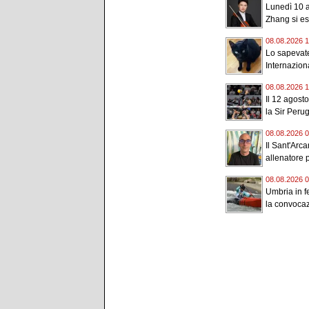
Lunedì 10 a
Zhang si esi
08.08.2026 1
Lo sapevate
Internaziona
08.08.2026 1
Il 12 agost
la Sir Perugi
08.08.2026 0
Il Sant'Arc
allenatore p
08.08.2026 0
Umbria in f
la convocaz