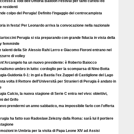
uccesso a Todi dell'Umbria Balloon Festival per tanti curiosi ed
 e residenti
de colpo del Perugia! Definito l'ingaggio del centrocampista
ia in festa! Per Leonardo arriva la convocazione nella nazionale
artoccini Perugia si sta preparando con grande fiducia in vista della
ey femminile
e talenti della Sir Alessio Rahi Lerro e Giacomo Fioroni entrano nel
zzurre di volley
Sant'Arcangelo ha un nuovo presidente: è Roberto Baiocco
nalismo umbro in lutto: cordoglio per la scomparsa di Nino Botta
gia-Guidonia 0-1: in gol a Bastia l'ex Zuppel di Castiglione del Lago
ta volta il Rettore dell'Università per Stranieri di Perugia è andato in
e
gia Calcio, la nuova stagione di Serie C entra nel vivo: obiettivi,
i del Grifo
evo prendermi un anno sabbatico, ma impossibile farlo con l'offerta
erugia ha fatto suo Radoslaw Zelezny dalla Roma: sarà lui il portiere
 stagione
mozioni in Umbria per la visita di Papa Leone XIV ad Assisi