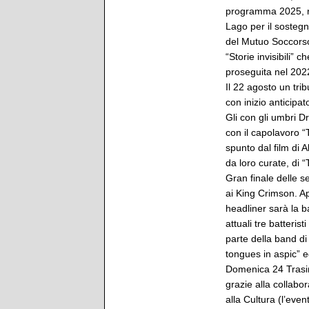
programma 2025, ri
Lago per il sostegn
del Mutuo Soccorso
“Storie invisibili” 
proseguita nel 202
Il 22 agosto un trib
con inizio anticipat
Gli con gli umbri Dr
con il capolavoro 
spunto dal film di 
da loro curate, di “
Gran finale delle s
ai King Crimson. A
headliner sarà la b
attuali tre batteris
parte della band di 
tongues in aspic” ed
Domenica 24 Trasim
grazie alla collabo
alla Cultura (l’eve