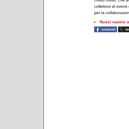
credo molto, che a
collettore di event
per la collaborazio
Nuovi casino o
condividi
tw