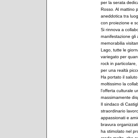
per la serata dedic
Rosso. Al mattino 
aneddotica tra luogh
con proiezione e so
Si rinnova a collab
manifestazione gli 
memorabilia visitan
Lago, tutte le gio
variegato per quan
rock in particolare
per una realtà picc
Ha portato il salut
moltissimo la colla
l’offerta culturale
massimamente dispo
Il sindaco di Casti
straordinario lavor
appassionati e ami
bravura organizzativ
ha stimolato nel pr