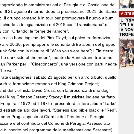
ngraziando le amministrazioni di Perugia e di Castiglione del
o. Il 21 agosto il ritorno, dopo la presenza nel 2021, del Banco
ALTRI 
. Il gruppo romano è in tour per promuovere il nuovo album
IL PRI
che chiude la trilogia iniziata nel 2019 con “Transiberiana” e
DELLA 
IV NO
2 con “Orlando: le forme dell’amore”.
TROFE
uto alla band inglese dei Pink Floyd; sul palco tre formazioni,
o alle 20:30, per riproporre le sonorità di tre album del gruppo.
unk Side con la rilettura di “Wish you were here”; i Finisterre
“The dark side of the moon”, mentre le Ranestrane trarranno
Alan Parker per il “Cineconcerto”, una versione con parti inedite
The wall”.
erate castiglionesi sabato 23 agosto per un altro tributo, quello
prirà la formazione romana dei King Crimson Project;
and del violinista David Cross, con la presenza di uno degli
ti dei King Crimson Jeremy Stacey: il musicista inglese ha fatto
Fripp tra il 1972 ed il 1974 e presenterà l’intero album “Larks’
 estratti da altri due lavori, “Starless and bible black” e “Red”.
eno Prog si sposta ai Giardini del Frontone di Perugia,
razione e al contributo del Comune di Perugia, Assessorato
nto è inserito nel programma della manifestazione Serestate)