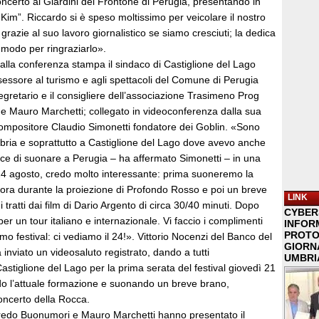
ncerto ai Giardini del Frontone di Perugia, presentando in
Kim”. Riccardo si è speso moltissimo per veicolare il nostro
grazie al suo lavoro giornalistico se siamo cresciuti; la dedica
r modo per ringraziarlo».
alla conferenza stampa il sindaco di Castiglione del Lago
sessore al turismo e agli spettacoli del Comune di Perugia
segretario e il consigliere dell’associazione Trasimeno Prog
e Mauro Marchetti; collegato in videoconferenza dalla sua
compositore Claudio Simonetti fondatore dei Goblin. «Sono
mbria e soprattutto a Castiglione del Lago dove avevo anche
ice di suonare a Perugia – ha affermato Simonetti – in una
4 agosto, credo molto interessante: prima suoneremo la
ora durante la proiezione di Profondo Rosso e poi un breve
LINK
 tratti dai film di Dario Argento di circa 30/40 minuti. Dopo
CYBER
er un tour italiano e internazionale. Vi faccio i complimenti
INFOR
PROTO
simo festival: ci vediamo il 24!». Vittorio Nocenzi del Banco del
GIORNA
nviato un videosaluto registrato, dando a tutti
UMBRIA
stiglione del Lago per la prima serata del festival giovedì 21
o l’attuale formazione e suonando un breve brano,
oncerto della Rocca.
redo Buonumori e Mauro Marchetti hanno presentato il