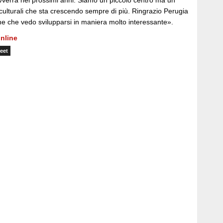
vverrà nei prossimi anni. Siamo un piccolo centro ma un
i culturali che sta crescendo sempre di più. Ringrazio Perugia
ne che vedo svilupparsi in maniera molto interessante».
nline
eet