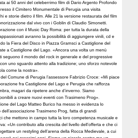
ata ai 50 anni del celeberrimo film di Dario Argento Profondo
presso il Cimitero Monumentale di Perugia una visita
i e storie dietro il film. Alle 21 la versione restaurata del film
norizzazione dal vivo con i Goblin di Claudio Simonetti.
orazione con il Music Day Roma: per tutta la durata della
appassionati avranno la possibilità di aggiungere vinili, cd e
do la Fiera del Disco in Piazza Gramsci a Castiglione del
rnate a Castiglione del Lago. «Ancora una volta un menù
ti seguono il mondo del rock in generale e del progressive
, con uno sguardo attento alla tradizione; uno sforzo notevole
ola come la nostra».
o del Comune di Perugia l’assessore Fabrizio Croce: «Mi piace
borazione fra Castiglione del Lago e Perugia che rafforza
 umbra, magari da ripetere anche d’inverno. Siamo
nibili a creare nuovi eventi con Trasimeno Prog».
glione del Lago Matteo Burico ha messo in evidenza lo
o dell’associazione Trasimeno Prog, fatta di grandi
ci che mettono in campo tutta la loro competenza musicale e
a: «Un contributo alla crescita del livello dell’offerta e che ci
ogettare un restyling dell’arena della Rocca Medievale, a cui