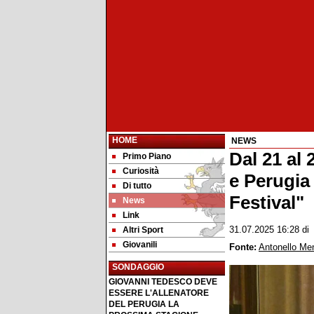
HOME
NEWS
Dal 21 al
Primo Piano
Curiosità
e Perugia 
Di tutto
Festival"
News
Link
Altri Sport
31.07.2025 16:28
d
Giovanili
Fonte:
Antonello Me
SONDAGGIO
GIOVANNI TEDESCO DEVE
ESSERE L'ALLENATORE
DEL PERUGIA LA