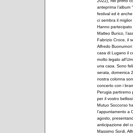
2022), nel primo co
anteprima l’album “
festival ed è anche 
ci sembra il miglio
Hanno partecipato 
Matteo Burico, l’as
Fabrizio Croce, il 
Alfredo Buonumori 
casa di Lugano il 
molto legato all’U
una casa. Sono fel
serata, domenica 2
nostra colonna son
concerto con i brani
Perugia partiremo p
per il vostro bellis
Mutuo Soccorso ha i
l’appuntamento a Ca
agosto, presentand
anticipazione del c
Massimo Sordi, Alf