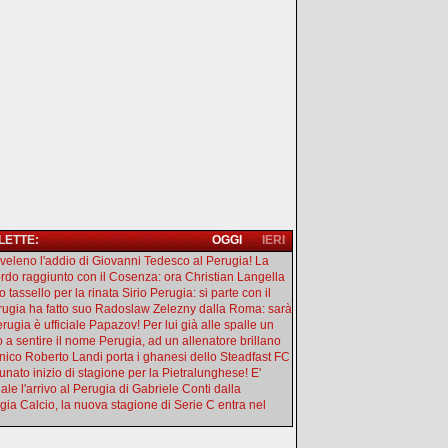
 LETTE:
OGGI
IERI
l veleno l'addio di Giovanni Tedesco al Perugia! La
rdo raggiunto con il Cosenza: ora Christian Langella
 tassello per la rinata Sirio Perugia: si parte con il
erugia ha fatto suo Radoslaw Zelezny dalla Roma: sarà
rugia è ufficiale Papazov! Per lui già alle spalle un
o a sentire il nome Perugia, ad un allenatore brillano
ecnico Roberto Landi porta i ghanesi dello Steadfast FC
tunato inizio di stagione per la Pietralunghese! E'
iale l'arrivo al Perugia di Gabriele Conti dalla
gia Calcio, la nuova stagione di Serie C entra nel