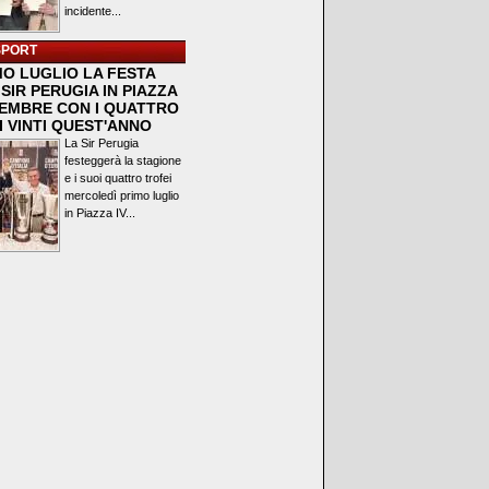
incidente...
SPORT
MO LUGLIO LA FESTA
SIR PERUGIA IN PIAZZA
VEMBRE CON I QUATTRO
I VINTI QUEST'ANNO
La Sir Perugia
festeggerà la stagione
e i suoi quattro trofei
mercoledì primo luglio
in Piazza IV...