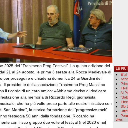
ne 2025 del “Trasimeno Prog Festival”. La quinta edizione del
LE PIÙ
à dal 21 al 24 agosto, le prime 3 serate alla Rocca Medievale di
E' a
o per proseguire e chiudersi domenica 24 ai Giardini del
Acco
Primo
a. Il presidente dell’associazione Trasimeno Prog Massimo
Il P
on il ricordo di un caro amico: «Abbiamo deciso di dedicare
Al Pe
festazione alla memoria di Riccardo Regi, giornalista,
“Sol
Il t
musicale, che ha più volte preso parte alle nostre iniziative con
Sfor
 di San Martino”, la storica formazione del “progressive rock”
Uffic
nno festeggia 50 anni dalla fondazione. Riccardo ha
Peru
vivo:
mente con il suo gruppo due volte al festival (nel 2020 e nel