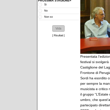
PROSSIMA STAGIONE=
Si
No
Non so
[
Risultati
]
Presentata l’edizio
festival si svolger
Castiglione del Lag
Frontone di Perugi
Sordi ha esordito c
per sempre la mani
musicista e critico 
il gruppo “L’Estate
umbro, che quest’a
partecipato diretta