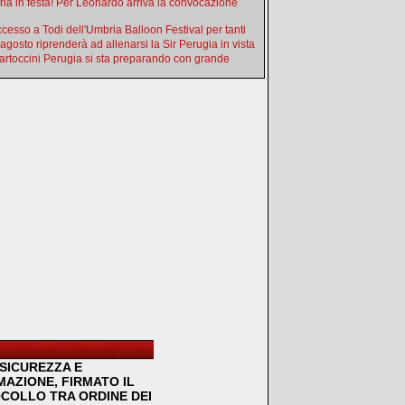
ia in festa! Per Leonardo arriva la convocazione
uccesso a Todi dell'Umbria Balloon Festival per tanti
 agosto riprenderà ad allenarsi la Sir Perugia in vista
artoccini Perugia si sta preparando con grande
SICUREZZA E
MAZIONE, FIRMATO IL
COLLO TRA ORDINE DEI