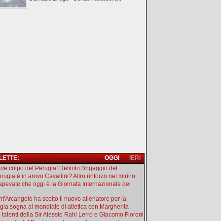
 LETTE:
OGGI
IERI
de colpo del Perugia! Definito l'ingaggio del
rugia è in arrivo Cavallini? Altro rinforzo nel mirino
apevate che oggi è la Giornata Internazionale del
ant'Arcangelo ha scelto il nuovo allenatore per la
gia sogna al mondiale di atletica con Margherita
e talenti della Sir Alessio Rahi Lerro e Giacomo Fioroni