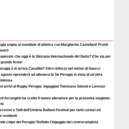
gia sogna al mondiale di atletica con Margherita Castellani! Pronti
metri!
apevate che oggi è la Giornata Internazionale del Gatto? Che sia per
i grande festa!
erugia è in arrivo Cavallini? Altro rinforzo nel mirino di Gaucci
2 agosto riprenderà ad allenarsi la Sir Perugia in vista di un'altra
 intensa
vi arrivi al Rugby Perugia: ingaggiati Tommaso Simoni e Lorenzo
ant'Arcangelo ha scelto il nuovo allenatore per la prossima stagione:
hi
uccesso a Todi dell'Umbria Balloon Festival per tanti curiosi ed
 e residenti
de colpo del Perugia! Definito l'ingaggio del centrocampista