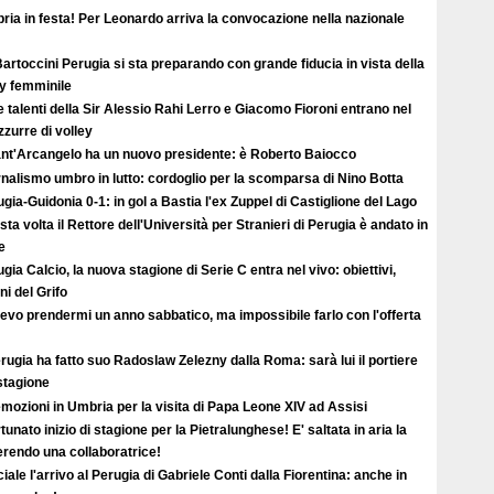
ia in festa! Per Leonardo arriva la convocazione nella nazionale
artoccini Perugia si sta preparando con grande fiducia in vista della
ey femminile
e talenti della Sir Alessio Rahi Lerro e Giacomo Fioroni entrano nel
zzurre di volley
Sant'Arcangelo ha un nuovo presidente: è Roberto Baiocco
nalismo umbro in lutto: cordoglio per la scomparsa di Nino Botta
gia-Guidonia 0-1: in gol a Bastia l'ex Zuppel di Castiglione del Lago
ta volta il Rettore dell'Università per Stranieri di Perugia è andato in
e
gia Calcio, la nuova stagione di Serie C entra nel vivo: obiettivi,
i del Grifo
evo prendermi un anno sabbatico, ma impossibile farlo con l'offerta
erugia ha fatto suo Radoslaw Zelezny dalla Roma: sarà lui il portiere
 stagione
mozioni in Umbria per la visita di Papa Leone XIV ad Assisi
tunato inizio di stagione per la Pietralunghese! E' saltata in aria la
ferendo una collaboratrice!
ciale l'arrivo al Perugia di Gabriele Conti dalla Fiorentina: anche in