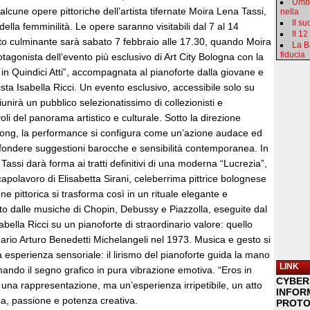
Umbr
alcune opere pittoriche dell’artista tifernate Moira Lena Tassi,
nella
Il s
della femminilità. Le opere saranno visitabili dal 7 al 14
Il 12
to culminante sarà sabato 7 febbraio alle 17.30, quando Moira
La B
fiducia
tagonista dell’evento più esclusivo di Art City Bologna con la
n Quindici Atti”, accompagnata al pianoforte dalla giovane e
sta Isabella Ricci. Un evento esclusivo, accessibile solo su
riunirà un pubblico selezionatissimo di collezionisti e
oli del panorama artistico e culturale. Sotto la direzione
a Wong, la performance si configura come un’azione audace ed
 fondere suggestioni barocche e sensibilità contemporanea. In
, Tassi darà forma ai tratti definitivi di una moderna “Lucrezia”,
 capolavoro di Elisabetta Sirani, celeberrima pittrice bolognese
ne pittorica si trasforma così in un rituale elegante e
to dalle musiche di Chopin, Debussy e Piazzolla, eseguite dal
abella Ricci su un pianoforte di straordinario valore: quello
ario Arturo Benedetti Michelangeli nel 1973. Musica e gesto si
 esperienza sensoriale: il lirismo del pianoforte guida la mano
LINK
ormando il segno grafico in pura vibrazione emotiva. “Eros in
CYBER
è una rappresentazione, ma un’esperienza irripetibile, un atto
INFOR
zza, passione e potenza creativa.
PROTO