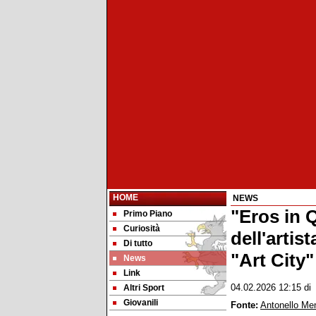
HOME
NEWS
"Eros in Q
Primo Piano
Curiosità
dell'artis
Di tutto
"Art City
News
Link
Altri Sport
04.02.2026 12:15
d
Giovanili
Fonte:
Antonello Me