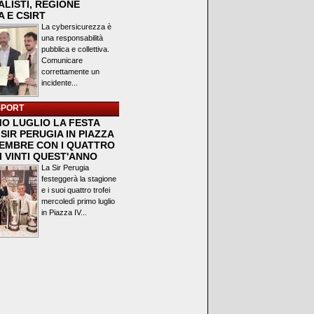
LISTI, REGIONE
 E CSIRT
La cybersicurezza è
una responsabilità
pubblica e collettiva.
Comunicare
correttamente un
incidente...
SPORT
MO LUGLIO LA FESTA
SIR PERUGIA IN PIAZZA
VEMBRE CON I QUATTRO
I VINTI QUEST'ANNO
La Sir Perugia
festeggerà la stagione
e i suoi quattro trofei
mercoledì primo luglio
in Piazza IV...