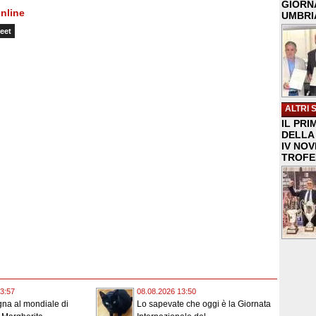
GIORNA
nline
UMBRIA
eet
ALTRI 
IL PRI
DELLA 
IV NO
TROFE
3:57
08.08.2026 13:50
na al mondiale di
Lo sapevate che oggi è la Giornata