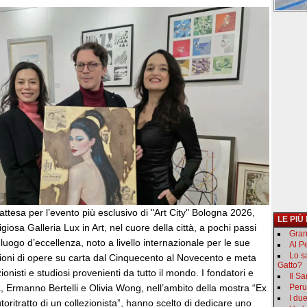
attesa per l’evento più esclusivo di "Art City" Bologna 2026,
LE PIÙ
igiosa Galleria Lux in Art, nel cuore della città, a pochi passi
Gran
 luogo d’eccellenza, noto a livello internazionale per le sue
Al Pe
Lo s
zioni di opere su carta dal Cinquecento al Novecento e meta
Gatto?
ezionisti e studiosi provenienti da tutto il mondo. I fondatori e
Il S
ria, Ermanno Bertelli e Olivia Wong, nell’ambito della mostra “Ex
Peru
I du
Autoritratto di un collezionista”, hanno scelto di dedicare uno