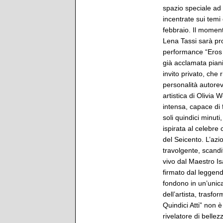
spazio speciale ad 
incentrate sui temi 
febbraio. Il momen
Lena Tassi sarà pro
performance “Eros i
già acclamata piani
invito privato, che 
personalità autorev
artistica di Olivi
intensa, capace di
soli quindici minuti
ispirata al celebre
del Seicento. L’azio
travolgente, scandi
vivo dal Maestro Is
firmato dal leggend
fondono in un’unica
dell’artista, trasf
Quindici Atti” non 
rivelatore di belle