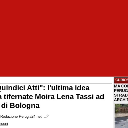
CURIOS
uindici Atti": l'ultima idea
MA COM
PERUG
ta tifernate Moira Lena Tassi ad
STRAD
ARCHI
" di Bologna
i
Redazione Perugia24.net
nconi