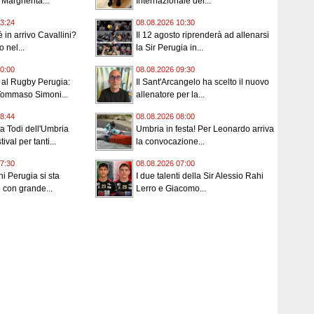
 Margherita...
Internazionale del...
3:24
08.08.2026 10:30
 in arrivo Cavallini?
Il 12 agosto riprenderà ad allenarsi
o nel...
la Sir Perugia in...
0:00
08.08.2026 09:30
i al Rugby Perugia:
Il Sant'Arcangelo ha scelto il nuovo
Tommaso Simoni...
allenatore per la...
8:44
08.08.2026 08:00
 a Todi dell'Umbria
Umbria in festa! Per Leonardo arriva
ival per tanti...
la convocazione...
7:30
08.08.2026 07:00
ni Perugia si sta
I due talenti della Sir Alessio Rahi
 con grande...
Lerro e Giacomo...